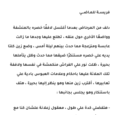
فريســة للمـاضـــي
دلف من المرحاض بعدما أغتسل لاففًا خصره بالمنشفة
وواضعًا الأخري حول عنقه ، تطلع عليها وجدها ما زالت
عابسة ومنزعجة مما حدث بينهم ليلة أمس ، وضع زين كلتا
يديه علي خصره مستنكرًا ضيقها مما حدث وظل يتأملها
بحيرة ، ظلت نور علي الفراش منكمشة في نفسها ولاففة
تلك الملائة عليها باحكام وعلامات العبوس بادية علي
تعابيرها ، أقترب زين منها وهو ينظر إليها بحيرة ، هتف
باستنكار وهو يجلس بجانبها :
- هتفضلي كدة علي طول ، معقول زعلانة علشان كنا مع