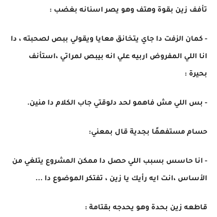
تأفف زين بقوة وهتف وهو يصر اسنانه بغضب :
- كمان الزفت دا جاي يتخانق معايا ويقولي ببص لصحبته ، دا
انا اللي المفروض اربيه علي انه بيبص لمراتي ،استأنف
بحيرة :
- بس اللي مش فاهمو لحد دلوقتي جاب الكلام دا منين.
حسام مستفهمًا بجدية قال بمعني:
- انا حاسس بسبب اللي حصل دا ممكن المشروع يتلغي من
الأساس ،انت ايه رأيك يا زين ، تفتكر الموضوع دا ...
قاطعه زين بحدة وهو يحدجه بقتامة :