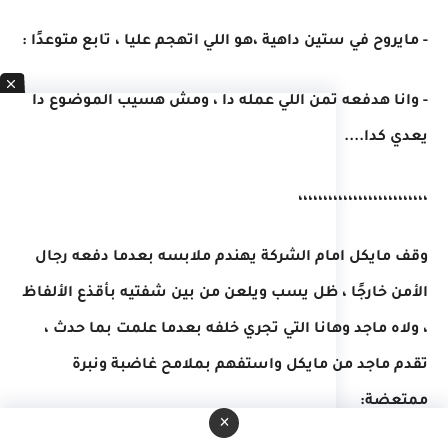
- مايروح في ستين داهية ،هو اللي اتهجم عليا ، تابع متوعدًا :
- وانا هدفعه تمن اللي عمله دا ، ومش هسيب الموضوع دا
يعدي كدا....
،،،،،،،،،،،،،،،،،،،،،،،،،،
وقف مايكل امام الشركة يهندم ملابسه بعدما دفعه رجال
الأمن خارجًا ، ظل يسب ويلعن من بين شفتيه بأقذع الألفاظ
، ولاه ماجد وهانا التي تجري خلفه بعدما علمت بما حدث ،
تقدم ماجد من مايكل واستفهم بملامح غاضبة ونبرة
ممتعضة:
×