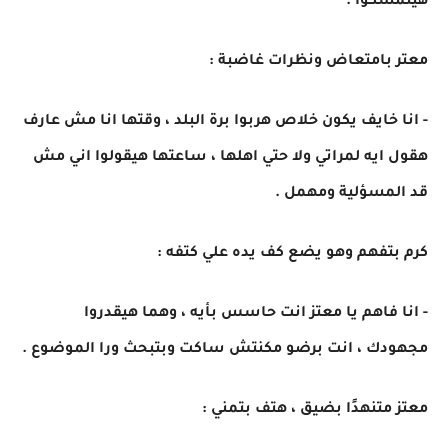
هيتمسكوا .
معتر بامتعاض ونظرات غاضبة :
- انا خايف يكون خلاص هربوا برة البلد ، وقتها انا مش عارف
هقول ايه لمراتي ولا حتي اهلها ، ساعتها هيقولوا اني مش
قد المسؤلية ومهمل .
كرم بتفهم وهو يضع كف يده علي كتفه :
- انا فاهم يا معتز انت حاسس بأيه ، وهما هيقدروا
مجهودك ، انت برضو مكنتش ساكت وبتبحث ورا الموضوع .
معتز متنهدًا بضيق ، هتف بتمني :