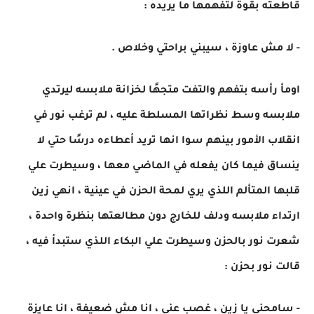
قاطعته بقوة لتفهمها ما يريده :
- لا مش عاوزة ، سيبني براحتي وخلاص .
اومأ رأسه بتفهم والتفت متجهًا لخزانة ملابسه ليرتدي
ملابسه وسط نظراتها المسلطة عليه ، لم ترغب نور في
انقلاب الأمور بينهم سوا انها تريد أعطاءه درسًا حتي لا
ينساق فيما كان يفعله في الماضي معها ، وسيطرت علي
قلبها المتألم اللذي يري لمحة الحزن في عينية ، انهي زين
ارتداء ملابسه ودلف للخارج دون مطالعتها بنظرة واحدة ،
شعرت نور بالحزن وسيطرت علي البكاء اللذي ستبدأ فيه ،
قالت نور بحزن :
- سامحني يا زين ، غصب عني ، انا مش ضعيفة ، انا عايزة