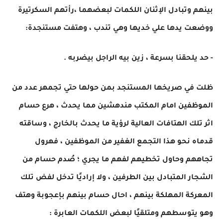
بينهم وتبادل الإثنان اللكمات لبعضهما ،رأتهم السكرتيرة
ووضعت يدها علي خديها وهي تندب ، وهتفت مستنجدة:
- حد يلحقنا بسرعة ، زين بيه الراجل بيضربه .
ظلت في صريخها المستنجد بمن حولها حتي تجمهر عدد من
الموظفين امام المكتب مندهشين مما يحدث ، هرع حسام
اثر تلك الهتافات العالية لرؤية ما يحدث بالخارج ، وساقته
قدماه نحو هذا التجمع الغفير من الموظفين ، فهرول
تجاههم وحاول تخطيهم لفهم ما يجري ؛ صُدم حسام من
الشجار المتبادل بين الطرفين ، ولا إراديًا تدخل لفض تلك
المعركة المهلكة بينهم ، احال حسام بينهم بإعجوبة وهتف
وهو يتوسطهم ومتلقيًا لبعض اللكمات العابرة :