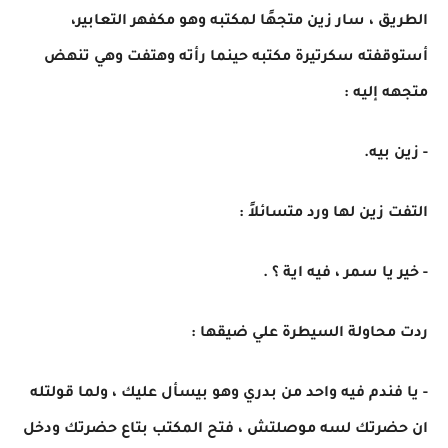
الطريق ، سار زين متجهًا لمكتبه وهو مكفهر التعابير،
أستوقفته سكرتيرة مكتبه حينما رأته وهتفت وهي تنهض
متجهه إليه :
- زين بيه.
التفت زين لها ورد متسائلاً :
- خير يا سمر ، فيه اية ؟ .
ردت محاولة السيطرة علي ضيقها :
- يا فندم فيه واحد من بدري وهو بيسأل عليك ، ولما قولتله
ان حضرتك لسه موصلتش ، فتح المكتب بتاع حضرتك ودخل