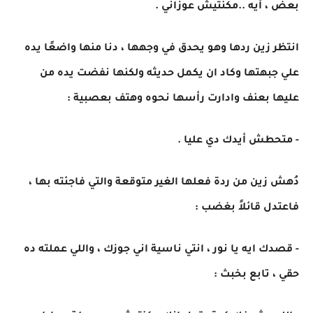
بعض ، أيه ..مكنتيش عوزاني .
انتظر زين ردها وهو يحدق في وجهها ، دنا منها واضعًا يده
علي جبهتها وكاد ان يكمل حديثه ولكنها نفضت يده من
عليها بعنف وادارت رأسها نحوه وهتف بعصبية :
- متحطش أيدك دي عليا .
دُهش زين من ردة فعلها الغير متوقعة والتي فاجئته بها ،
فاعتدل قائلاً بغضب :
- قصدك ايه يا نور ، انتي ناسية اني جوزك ، واللي عملته ده
حقي ، تابع بخبث :