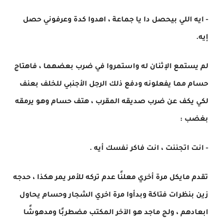
- ايه اللي بيحصل دا يا جماعة ، اهدوا كدة وعرفوني حصل
إيه.
لم يستمع الإثنان له واستمروا في ضرب بعضهما ، فاهتاج
حسام مما يفعلونه ودفع ذلك الرجل الأجنبي للخلف بعنف
لكي يكف عن ضرب صديقه المقرب ، هتف حسام وهو يرمقه
بغضب :
- انت اتجننت ، انت فاكر نفسك أيه .
تقدم مايكل مرة أخري معلنًا عدم تركه للأمر يمر هكذا ، حدجه
زين بنظرات فتاكة وبدأوا مرة اخري الشجار وحسام يحاول
ابعادهم ، ولج ماجد هو الآخر المكتب مضطربًا ومدهوشًا