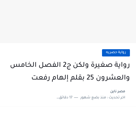
رواية حصريه
رواية صغيرة ولكن ج2 الفصل الخامس
والعشرون 25 بقلم إلهام رفعت
مصر ناين
اخر تحديث :
منذ بضع شهور
17 دقائق للقراءة