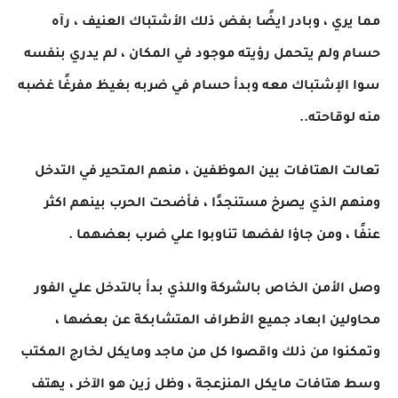
مما يري ، وبادر ايضًا بفض ذلك الأشتباك العنيف ، رآه
حسام ولم يتحمل رؤيته موجود في المكان ، لم يدري بنفسه
سوا الإشتباك معه وبدأ حسام في ضربه بغيظ مفرغًا غضبه
منه لوقاحته..
تعالت الهتافات بين الموظفين ، منهم المتحير في التدخل
ومنهم الذي يصرخ مستنجدًا ، فأضحت الحرب بينهم اكثر
عنفًا ، ومن جاؤا لفضها تناوبوا علي ضرب بعضهما .
وصل الأمن الخاص بالشركة واللذي بدأ بالتدخل علي الفور
محاولين ابعاد جميع الأطراف المتشابكة عن بعضها ،
وتمكنوا من ذلك واقصوا كل من ماجد ومايكل لخارج المكتب
وسط هتافات مايكل المنزعجة ، وظل زين هو الآخر ، يهتف