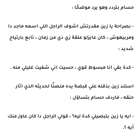
حسام بتردد وهو يرد موضحًا :
- بصراحة يا زين مقدرتش اشوف الراجل اللي اسمه ماجد دا
ومربيهوش ، كان عايزلو علقة زي دي من زمان ، تابع بارتياح
شديد :
- كدة بقي انا مبسوط قوي ، حسيت اني شفيت غليلي منه .
استند زين بذقنه علي قبضة يده منصتًا لحديثه الذي اثار
حنقه ، فاردف حسام بتساؤل :
- ايه يا زين بتبصيلي كدة ليه؟ ، قولي الراجل دا كان عاوز منك
أيه ؟.