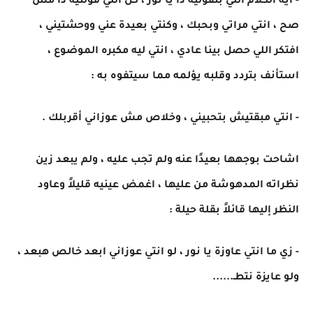
- ايه الكلام اللي بتقوليه دا يا نور ، كل اللي قولتيه دا مش
صح ، انتي مراتي وبحبك ، وكنتي بعيدة عني ووحشتيني ،
افتكر اللي حصل بينا عادي ، انتي ليه مكبره الموضوع ،
استأنف بتردد وقلبه يؤلمه مما سيتفوه به :
- انتي مبقتيش بتحبيني ، وخلاص مش عوزاني أقربلك .
اشاحت بوجهها بعيدًا عنه ولم تجب عليه ، ولم يبعد زين
نظراته المدهوشة من عليها ، اغمض عينيه قليلاً وعاود
النظر إليها قائلاً بقلة حيلة :
- زي ما انتي عاوزة يا نور ، لو انتي عوزاني ابعد خالص هبعد ،
ولو عايزة نتطـ......