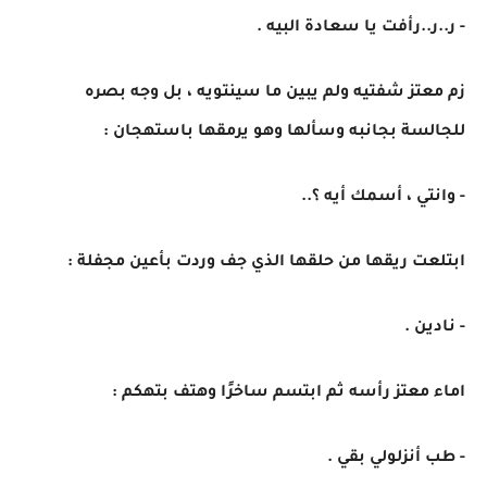
- ر..ر..رأفت يا سعادة البيه .
زم معتز شفتيه ولم يبين ما سينتويه ، بل وجه بصره
للجالسة بجانبه وسألها وهو يرمقها باستهجان :
- وانتي ، أسمك أيه ؟..
ابتلعت ريقها من حلقها الذي جف وردت بأعين مجفلة :
- نادين .
اماء معتز رأسه ثم ابتسم ساخرًا وهتف بتهكم :
- طب أنزلولي بقي .