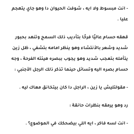
- انت مبسوط ولا ايه ، شوفت الحيوان دا وهو جاي يتهجم
عليا .
قهقه حسام عاليًا فرحًا بتأديب ذلك السمج وتنهد بحبور
شديد وشعر بالأنتشاء وهو ينظر امامه بتشفي ، ظل زين
يتأمله بتعجب شديد وهو يجوب ببصره هيئته الفرحة ، وجه
حسام بصره اليه وتسائل حينما تذكر ذلك الرجل الأجنبي :
- مقولتليش يا زين ، الراجل دا كان بيتخانق معاك ليه .
رد وهو يرمقه بنظرات حانقة :
- انت لسه فاكر ، ايه اللي بيضحكك في الموضوع؟ .