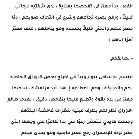
الفور ، بدأ معتز في تفحصها بعناية ، لوي شفتيه للجانب
قليلاً ، ورفع بصره تجاههم وشرع في التحرك صوبهم ، دنا
معتز منهم وانحني قليلاً بجسده وهو يتأملهم ، هتف معتز
آمرًا إياهم :
- بطايقكم.
ابتسم له سامي بتوتر وبدأ في اخراج بعض الأوراق الخاصة
بهم والمزيفة ، وهم باعطاءه إياها بأيد مرتعشة ، سحبها
معتز من يده بقوة وتطلع عليها بتفحص دقيق ، بعدما طالع
الاوراق نظر لهم بطرف عينيه بنظرات غامضة البكتهم
وجعلت هايدي تنتفض رعبًا حتي بدا ظاهرًا علي وجهها الذي
تغير لونه للإصفرار، رفع معتز حاجبيه وهو يحدق فيهم