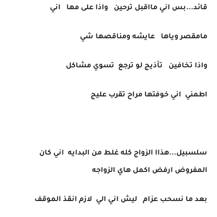
قائد...بس اني مااقبل ترحين واذا على مها اني
مامقصر وياها عايشه ومناقصها شي
واذا تخافين تأذيج لو ترجع تسوي مشاكل
اطمني اني خوفتها مراح تقرب عليج
سلسبيل...هذاا الزواج كله غلط من البدايه اني كان
المفروض ارفض اكمل هاي الزواجه
بعد ما نسحب عزام ليش اني الي لازم انقذ الموقف