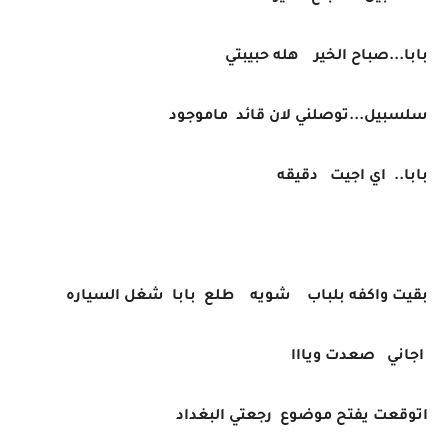
بابا...صباح الخير هله حبيبتي
سلسبيل...توصلني لان قائد ماموجود
بابا.. اي اجيت دقيقه
بقيت واكفه بلباب شويه طلع بابا شغل السياره
اجاني صعدت ويااا
اتوقعت يفتح موضوع رجعتي البغداد