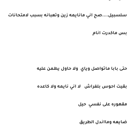
سلسبيل....صح اني مانايمه زين وتعبانه بسبب لامتحانات
بس ماكدرت انام
حتى بابا ماتواصل وياي ولا حاول يطمن عليه
بقيت احوس بلفراش لا اني نايمه ولا كاعده
مقهوره على نفسي حيل
ضايعه ومااندل الطريق