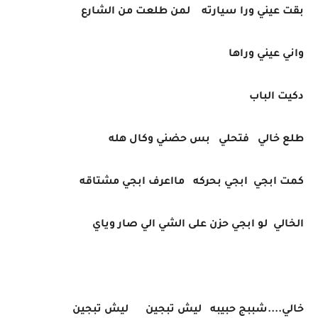
بقت عيني ورا سيارته لمن طلعت من الشارع
واني عيني وراها
دكيت الباب
طلع خالي فتحلي بس حضني وكال هله
كمت ابجي ابجي بحركه مااعرف ابجي مشتاقه
الخالي لو ابجي حزن على الشي الي صار وياي
خالي....شببج حبيبه ليش تبجين ليش تبجين