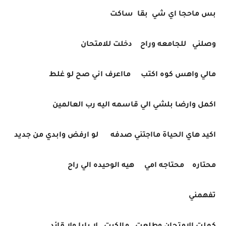
بس ماحجا اي شي بقا ساكت
وصلني للجامعه وراح دخلت للامتحان
مالي واهس كوه اكتب مااعرف اني صح لو غلط
اكمل وارضا بلشي الي قاسمه اليه رب العالمين
اكيد هاي الحياة مااجتني صدفه لو ارفض وابدي من جديد
محتاره محتاجه امي هيه الوحيده الي راح
تفهمني