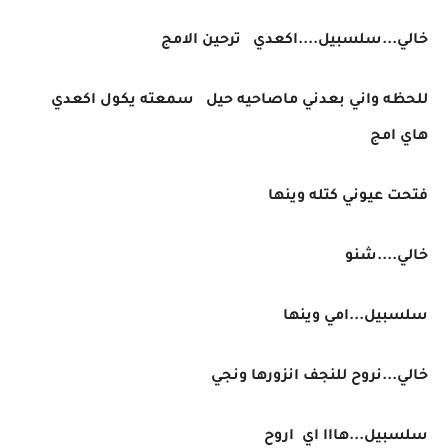
خالي...سلسبيل....اكعدي ترحين الامج
للحظه واني بعدني ماصاحيه حيل سمعته يكول اكعدي
هاي امج
فتحت عيوني كتله وينها
خالي....شنو
سلسبيل...امي وينها
خالي...نروح للنجف انزورها ونجي
سلسبيل...هااا اي اروح