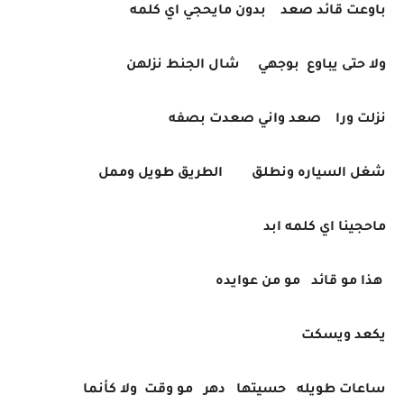
باوعت قائد صعد بدون مايحجي اي كلمه
ولا حتى يباوع بوجهي شال الجنط نزلهن
نزلت ورا صعد واني صعدت بصفه
شغل السياره ونطلق الطريق طويل وممل
ماحجينا اي كلمه ابد
هذا مو قائد مو من عوايده
يكعد ويسكت
ساعات طويله حسيتها دهر مو وقت ولا كأنما