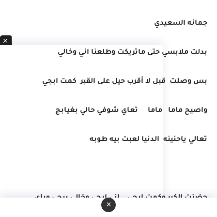
جمانه السعيدي
بدلت ملابسي حتى ماتريكت وطلعنا اني وخالي
بس وصلت قبل لا أقرب حيل على القبر كمت ابجي
واصيح ماما ماما تعاي شوفي حالي بغيابج
تعالي ياحنينه الدنيا لعبت بيه طوبه
حضنت الكبر وكمت ابجي اني ابجي وخالي يبجي وياي
×