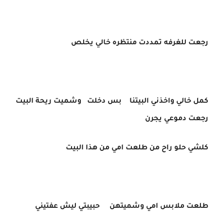
رجعت للغرفه تمددت منتظره خالي يخلص
كمل خالي واخذني البيتنا بس دخلت وشميت ريحة البيت
رجعت دموعي يجرن
كلشي حلو راح من طلعت امي من هذا البيت
طلعت ملابس امي وشميتهن حبيبتي ليش عفتيني