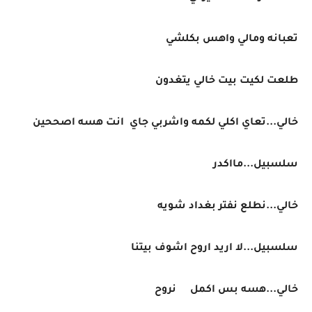
تعبانه ومالي واهس بكلشي
طلعت لكيت بيت خالي يتغدون
خالي...تعاي اكلي لكمه واشربي جاي انت هسه اصححين
سلسبيل...مااكدر
خالي...نطلع نفتر بغداد شويه
سلسبيل...لا اريد اروح اشوف بيتنا
خالي...هسه بس اكمل نروح