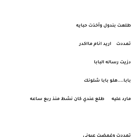
طلعت بندول وأخذت حبايه
تمددت اريد انام مااكدر
دزيت رساله البابا
بابا....هلو بابا شلونك
مارد عليه طلع عندي كان نشط منذ ربع ساعه
تمددت وغمضت عيوني