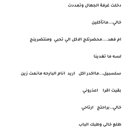
دخلت غرفة الجهال وتمددت
خالي...ماتأكلين
ام فهد....محضرتلج الاكل الي تحبي ومنتضرينج
لسه ما تغدينا
سلسبيل...مااكدر اكل اريد انام البارحه مانمت زين
بقيت اقرا اعذروني
خالي..براحتج ارتاحي
طلع خالي وطبك الباب