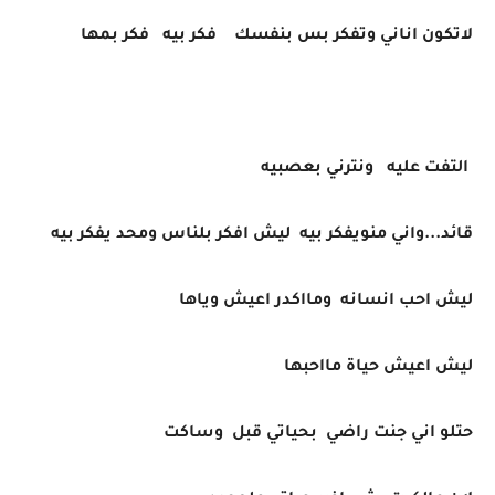
لاتكون اناني وتفكر بس بنفسك فكر بيه فكر بمها
التفت عليه ونترني بعصبيه
قائد...واني منويفكر بيه ليش افكر بلناس ومحد يفكر بيه
ليش احب انسانه ومااكدر اعيش وياها
ليش اعيش حياة مااحبها
حتلو اني جنت راضي بحياتي قبل وساكت