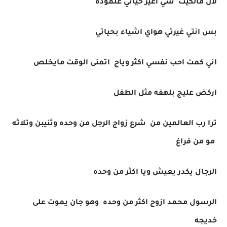
لان مالكيت شي اغير حياتي علموده
بس انتي غيرتي هواي اشياء بحياتي
اني كمت احب نفسي اكثر وياج اتمنى الوقت مايخلص
اركض عليج بلهفه مثل الطفل
ترا رب العالمين من شرع زواج الرجل من وحده وثنيبن وتلاثه
مو من فراغ
الرجال يكدر يعيش ويا اكثر من وحده
الرسول محمد ازوج اكثر من وحده وهو جان يموت على
خديجه