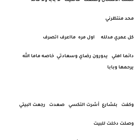
كملت الامتحان وطلعت مالكيت لا بابا ولا قائد
محد منتظرني
كل عمري مدلله اول مره مااعرف اتصرف
دائما اهلي يدورون رضاي وسعادتي خاصه ماما الله
يرحمها وبابا
وكفت بلشارع أشرت التكسي صعدت رجعت البيتي
وصلت دخلت للبيت