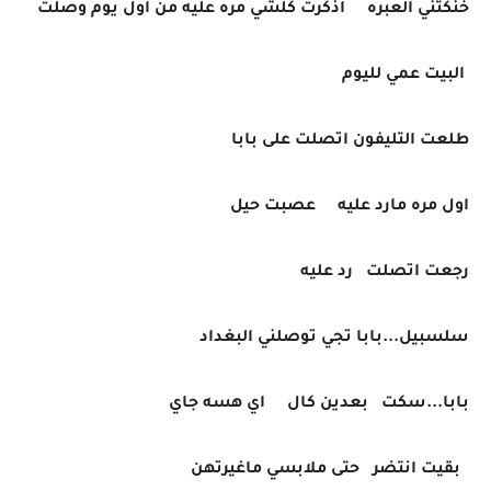
خنكتني العبره اذكرت كلشي مره عليه من اول يوم وصلت
البيت عمي لليوم
طلعت التليفون اتصلت على بابا
اول مره مارد عليه عصبت حيل
رجعت اتصلت رد عليه
سلسبيل...بابا تجي توصلني البغداد
بابا...سكت بعدين كال اي هسه جاي
بقيت انتضر حتى ملابسي ماغيرتهن