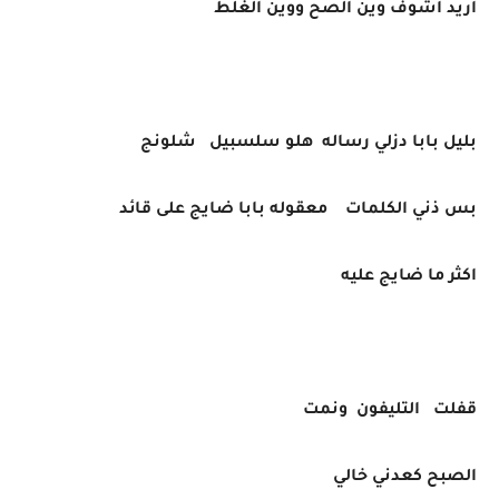
اريد اشوف وين الصح ووين الغلط
بليل بابا دزلي رساله هلو سلسبيل شلونج
بس ذني الكلمات معقوله بابا ضايج على قائد
اكثر ما ضايج عليه
قفلت التليفون ونمت
الصبح كعدني خالي