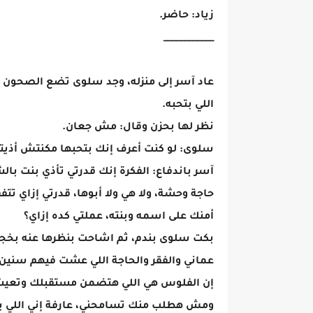
زياد: حاضر.
____________
عاد آسر إلى منزله، وجد سلوى تضع الصحون عل
اللي بتحبه.
نظر لها بحزن وقال: مش جعان.
سلوى: لو كنت أعرف إنك بتحبها مكنتش أذيته
آسر باندفاع: الفكرة إنك قدرتي تأذي بنت ب
حاجة وحشة، ولا هي ولا أبوها، قدرتي إزاي تتفق
أمنك على اسمه وبنته، عملتي كده إزاي؟
بكت سلوى بندم، ثم اشاحت بنظرها عنه بخ
عماني والفقر والحاجة اللي عشت فيهم سني
إن الفلوس هي اللي هتضمن مستقبلك وتعيشك
ومش هطلب منك تسامحني، عارفة إني اللي بط