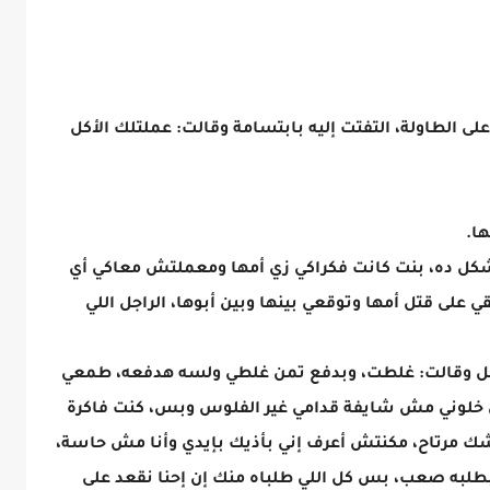
ى الطاولة، التفتت إليه بابتسامة وقالت: عملتلك الأكل
ا.
الشكل ده، بنت كانت فكراكي زي أمها ومعملتش معاكي أي
ي على قتل أمها وتوقعي بينها وبين أبوها، الراجل اللي
جل وقالت: غلطت، وبدفع تمن غلطي ولسه هدفعه، طمعي
ن خلوني مش شايفة قدامي غير الفلوس وبس، كنت فاكرة
 مرتاح، مكنتش أعرف إني بأذيك بإيدي وأنا مش حاسة،
لبه صعب، بس كل اللي طلباه منك إن إحنا نقعد على