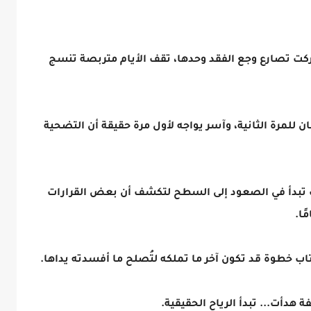
ُركت تصارع وجع الفقد وحدها، تقف الأيام متربصة تنسج
 للمرة الثانية، وآسر يواجه لأول مرة حقيقة أن التضحية
نت تبدأ في الصعود إلى السطح لتكشف أن بعض القرارات
ًا.
اب خطوة قد تكون آخر ما تملكه لتُصلح ما أفسدته يداها.
هدأت... تبدأ الرياح الحقيقية.