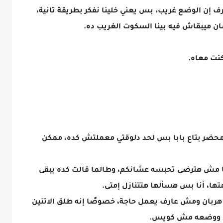
رف إن الوضع غريب، بس يعني خلينا نفكر بطريقة تانية،
ان ميبقاش فيه بينا السكوت الغريب ده.
نت معاه.
المحضر بتاع بابا بس لحد دلوقتي معملتش كده، ممكن
نها مش هترضى تحبسه عشانكم، وطالما قالت كده يبقى
ا، أنا بس هسألها هتتنازل إمتى.
ا هربان ومش عارف يعمل حاجة، خصوصًا إنه طلق الاتنين
دًا ووضعه مش كويس.