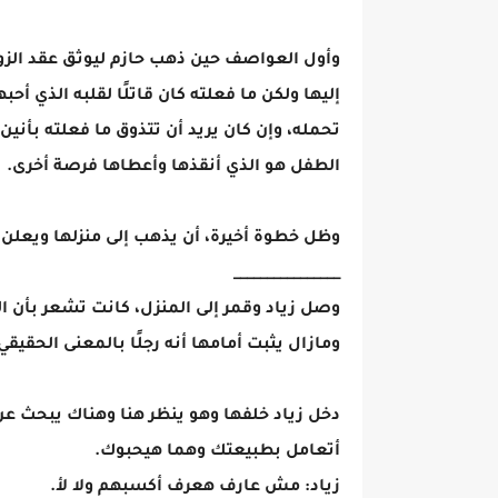
وأول العواصف حين ذهب حازم ليوثق عقد الزواج،
إليها ولكن ما فعلته كان قاتلًا لقلبه الذي أح
تحمله، وإن كان يريد أن تتذوق ما فعلته بأن
الطفل هو الذي أنقذها وأعطاها فرصة أخرى.
وظل خطوة أخيرة، أن يذهب إلى منزلها ويعلن 
________________
وصل زياد وقمر إلى المنزل، كانت تشعر بأن ال
ومازال يثبت أمامها أنه رجلًا بالمعنى الحقيقي
دخل زياد خلفها وهو ينظر هنا وهناك يبحث عن 
أتعامل بطبيعتك وهما هيحبوك.
زياد: مش عارف هعرف أكسبهم ولا لأ.