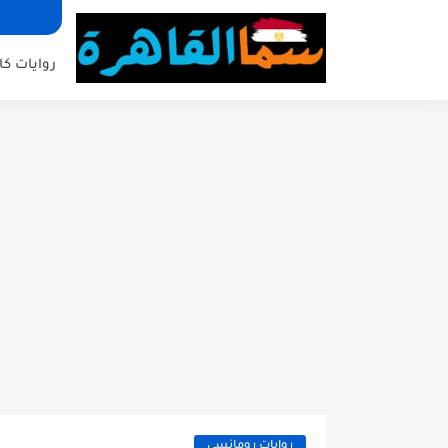
روايات كا
روايات رومانسي