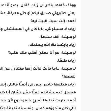
ووقف خلفها ينظر إلى زياد، فقال: بصو أنا عا
يعني أعتبروني صديق ليكم أو حتى معرفة، عش
أحمد: إنت سبت البيت ليه؟
زياد: لا مسبتوش، بابا كان في المستشفى وك
لوسيندا: ألف سلامة.
زياد بابتسامة: الله يسلمك.
لوسيندا: هو أنا ممكن أطلب منك طلب؟
زياد: طبعًا.
لوسيندا: ماما كانت قالت إنها هتتنازل عن 
تقنعها؟
زياد: هكلمها حاضر، بس هي أصلًا قالتلي إ
هتعمل كده عشانكم فعلًا مش عشان أنا كلمته
أحمد: ياريت تخليها تسرع بالموضوع لأن باب
اللي كان متجوزهم كمان، ونفسيته تعبانة ج