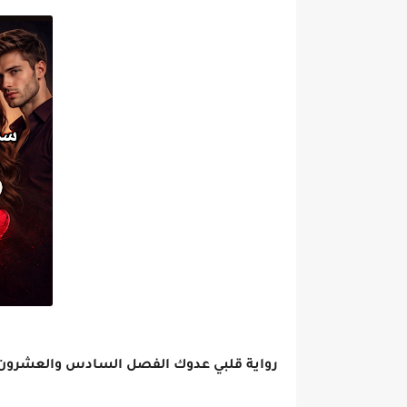
رواية قلبي عدوك الفصل السادس والعشرون 26 بقلم رباب حسي