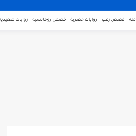
مله
قصص رعب
روايات حصرية
قصص رومانسيه
روايات صعيديه