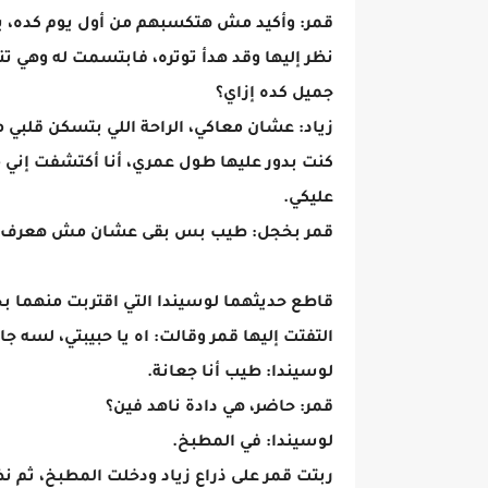
قمر: وأكيد مش هتكسبهم من أول يوم كده، بك
نظر إليها وقد هدأ توتره، فابتسمت له وهي ت
جميل كده إزاي؟
زياد: عشان معاكي، الراحة اللي بتسكن قلبي 
كنت بدور عليها طول عمري، أنا أكتشفت إني م
عليكي.
قمر بخجل: طيب بس بقى عشان مش هعرف أح
قاطع حديثهما لوسيندا التي اقتربت منهما بخط
التفتت إليها قمر وقالت: اه يا حبيبتي، لسه جاي
لوسيندا: طيب أنا جعانة.
قمر: حاضر، هي دادة ناهد فين؟
لوسيندا: في المطبخ.
ربتت قمر على ذراع زياد ودخلت المطبخ، ثم ن