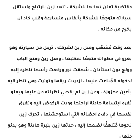
مقتضبة تعلن ذهابها للشركة ، تنهد زين بارتياح واستقل
سيارته متوجهًا للشركة بأنفاس متسارعة وقلب كاد ان
يخرج من مكانه .
بعد وقت مُسْهَب وصل زين لشركته ، ترجل من سيارته وهو
يغزو في خطواته متجهًا لمكتبها ، وصل زين وفتح الباب
وولج دون استأذان ، شهقت نور ورفعت رأسها ناظرة إليه
لدخوله المُباغت عليها ، ازدردت ريقها وتوترت وهي تنظر اليه
بأعين مهزوزة ، وعن زين لم يقصي نظراته من عليها ويعلو
ثغره ابتسامة هادئة اراحتها وودت الركوض اليه وتغرق
نفسها في دفء احضانه التي استوحشتها ، تحرك زين
نحوها مُتلهفًا لضمها إليه ، حدثها زين بنبرة هادئة وهو يدنو
منها :