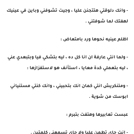
- وانك دلوقتي هتتجنن عليا ، وجيت تشوفني وباين في عينيك
لهفتك لما شوفتني .
اظلم عينيه نحوها ورد بامتعاض :
- ولما انتي عارفة ان انا كل ده ، ليه بتشكي فيا وبتبعدي عني
، ليه بتعملي كدة معايا ، استأنف هو لاستفزازها :
- ومتنكريش انتي كمان انك بتحبيني ، وانك كنتي مستنياني
ابوسك من شوية .
عبست تعابيرها وهتفت بتبرم :
- انت جاي تطمن عليا ولا جاي تسمعني كلمتين .