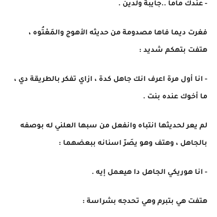
- عندك ماما ..جايبة ولدين .
فغرت ديما فاها مصدومة من حديثه الأهوج والمَعْتُوه ،
هتفت بتهكم شديد :
- انا أول مرة اعرف انك جاهل كدة ، ازاي تفكر بالطريقة دي ،
ما أخوك عنده بنت .
لم يعر لحديثها انتباه وانفعل من سبها العلني له بوصفه
بالجاهل ، وهتف وهو يصَرّ اسنانه ببعضهما :
- انا هوريكي الجاهل دا هيعمل إيه .
هتفت هي بتبرم وهي تحدجه بشراسة :