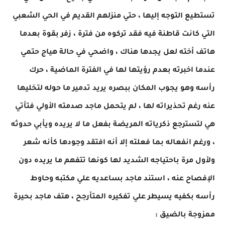
تستطيع التوجه إليها ، حتي منزلهم القديم في الحي الشعبي
التي كانت قاطنة فيه فقد تركوه من فترة ، زفر بقوة بعدما
هاتف أخته لعل يجدها هناك ، واضحي في حالة هياج حتمي
عندما اخبرته بعدم رؤيتها لها في الفترة الماضية ، حرك
رأسه وهو يجوب المكان ببصره يريد تدمير ما حوله لتخليها
عنه رغم تحذيراته لها ، لم يتحمل ماجد صدمته الأولي فتأتي
هي لتسترجع ذكرياته المريضة بفعل ما لا يريده ويأبي حدوثه
، ورغم انفعاله بما فعلته إلا أنه افتقد وجودها كأنه شعر
ولأول مرة باحتياجه الشديد لها كونها تتفهم ما يريده دون
الإفصاح عنه ، استند ماجد بساعديه علي مكتبه وحاوط
رأسه بكفيه يسيطر علي تفكيره المتأرجح ، هتف ماجد بحيرة
ممزوجة بالضيق :