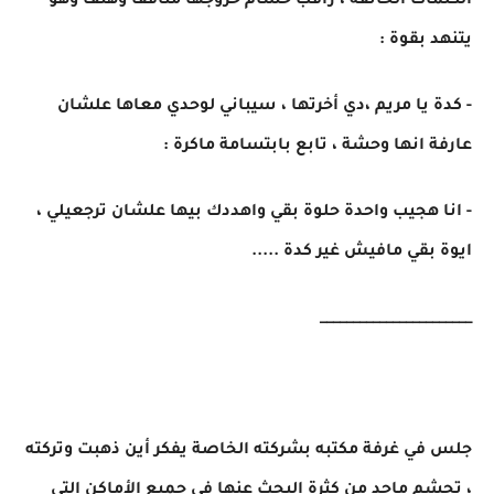
الكلمات الحانقة ، راقب حسام خروجها متأففًا وهتف وهو
يتنهد بقوة :
- كدة يا مريم ،دي أخرتها ، سيباني لوحدي معاها علشان
عارفة انها وحشة ، تابع بابتسامة ماكرة :
- انا هجيب واحدة حلوة بقي واهددك بيها علشان ترجعيلي ،
ايوة بقي مافيش غير كدة .....
_______________________
جلس في غرفة مكتبه بشركته الخاصة يفكر أين ذهبت وتركته
، تجشم ماجد من كثرة البحث عنها في جميع الأماكن التي