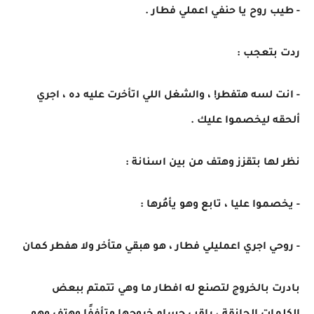
- طيب روح يا حنفي اعملي فطار .
ردت بتعجب :
- انت لسه هتفطر! ، والشغل اللي اتأخرت عليه ده ، اجري
ألحقه ليخصموا عليك .
نظر لها بتقزز وهتف من بين اسنانة :
- يخصموا عليا ، تابع وهو يأمُرها :
- روحي اجري اعمليلي فطار ، هو هبقي متأخر ولا هفطر كمان
بادرت بالخروج لتصنع له افطار ما وهي تتمتم ببعض