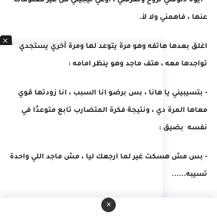
- أيوة دلوقتي تروح وتعرفلي ، اوعي تيجيلي من غير معلومات
عنها ، فاهمني ولا لأ.
اغلق بعدها هاتفه وهو مرة يتوعد لها ومرة أخري يستجدي
تواجدها معه ، هتف ماجد وهو ينظر امامه :
- بتسيبيني يا هانا ، بس برضو انا السبب ، انا زودتها قوي
معاها المرة دي ، ونتيجة فكرة المتضارب تابع متوعدًا في
نفسه بضيق :
- بس مش هسكت غير لما ارجعك ليا ، مش ماجد اللي واحدة
تسيبه......
______________________
×