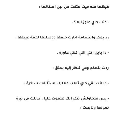
غيظها منه حيث هتفت من بين اسنانها :
- كنت جاي عاوز ايه ؟ .
رد بمكر وابتسامة اثارت حنقها ووصلتها لقمة غيظها :
- دا باين انتي اللي كنتي عاوزة .
ردت بتهكم وهي تنظر إليه بحنق :
- دا انت بقي جاي تلعب معايا ، استأنفت ساخرة :
- بس متحاولش تنكر انك هتموت عليا ، تدللت في نبرة
صوتها وتابعت :