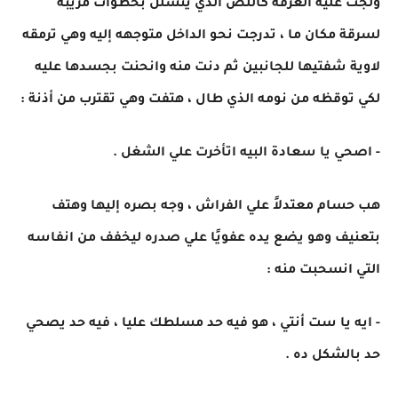
ولجت عليه الغرفة كاللص الذي يتسلل بخطوات مريبة
لسرقة مكان ما ، تدرجت نحو الداخل متوجهه إليه وهي ترمقه
لاوية شفتيها للجانبين ثم دنت منه وانحنت بجسدها عليه
لكي توقظه من نومه الذي طال ، هتفت وهي تقترب من أذنة :
- اصحي يا سعادة البيه اتأخرت علي الشغل .
هب حسام معتدلاً علي الفراش ، وجه بصره إليها وهتف
بتعنيف وهو يضع يده عفويًا علي صدره ليخفف من انفاسه
التي انسحبت منه :
- ايه يا ست أنتي ، هو فيه حد مسلطك عليا ، فيه حد يصحي
حد بالشكل ده .