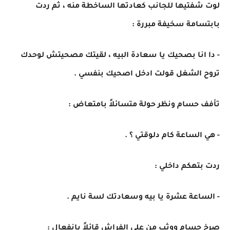
لوت شفتيها للجانب كعادتها الساخطة منه ، ثم ردت
بابتسامة سخيفة مبررة :
- دا انا بصحيك يا سعادة البيه ، لقيتك مصحيتش لوحدك
تروح الشغل قولت ادخل اصحيك بنفسي .
تأفف حسام ونظر حولة متسائلاً بامتعاض :
- هي الساعة كام دلوقتي ؟ .
ردت بتهكم داخلي :
- الساعة عشرة يا بيه وسعادتك لسة نايم .
صرخ حسام ووثب من علي الفراش قائلاً بانفعال :