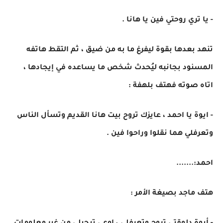
- يا تري روحتي فين يا هانا .
تنهد بعدها بقوة ليفرغ ما به من ضيق ، ثم التقط هاتفه
المسنود بجانبه ليُحدث شخص ما يساعده في إيجادها ،
اتاه صوته فهتف بلهفة :
- ايوة يا احمد ، عايزك تروح بيت هانا القديم وتسأل الناس
وتعرفلي هما نقلوا وراحوا فين .
احمد:.......
هتف ماجد بصيغة الأمر :