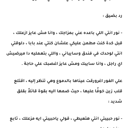
رد بضيق :
- نور انتي اللي باعده عني بمزاجك ، وانا مش عايز ازعلك ،
قبل كدة كنت مطمن عليكي علشان كنتي عند بابا ، دلوقتي
انتي لوحدك في فندق وسايباني ، واللي بتعمليه دا ميرضيش
اي راجل ، وانا سايبك ومش عايز اغصبك علي حاجة .
علي الفور اغرورقت عيناها بالدموع وهي تنظر إليه ، اقتلع
قلب زين خوفًا عليها ، حيث ضمها اليه بقوة قائلاً بقلق
شديد :
- نور حبيبتي انتي هتعيطي ، قولي ياحبيبتي ايه مزعلك ، تابع