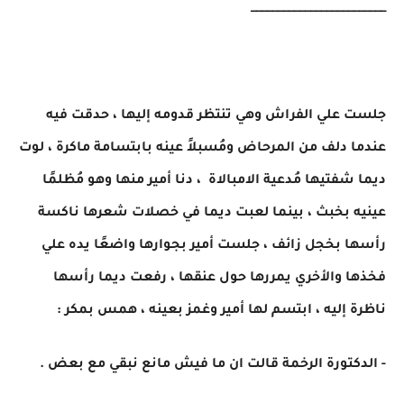
_________________________
جلست علي الفراش وهي تنتظر قدومه إليها ، حدقت فيه
عندما دلف من المرحاض ومُسبلاً عينه بابتسامة ماكرة ، لوت
ديما شفتيها مُدعية الامبالاة ، دنا أمير منها وهو مُظلمًا
عينيه بخبث ، بينما لعبت ديما في خصلات شعرها ناكسة
رأسها بخجل زائف ، جلست أمير بجوارها واضعًا يده علي
فخذها والأخري يمررها حول عنقها ، رفعت ديما رأسها
ناظرة إليه ، ابتسم لها أمير وغمز بعينه ، همس بمكر :
- الدكتورة الرخمة قالت ان ما فيش مانع نبقي مع بعض .