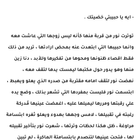
- ايه يا حبيبتي خضيتك .
توترت نور من قربة منها كأنه ليس زوجها التي عاشت معه
وانما حبيبها التي ابتعدت عنه بمحض ارادتها ، تريد من ذلك
فقط اقصاء ظنونها ومحوها من تفكيرها وللأبد ، دنا زين
منها وهو يدور حول مكتبها ليمسك يدها لتقف معه ،
نهضت نور لتقف امامه مقتربة من صدره الذي يعلو ويهبط ،
ابتسمت نور فليست بمفردها التي تشعر بذلك ، وضع يده
علي رقبتها ومررها ليميلها عليه ، اغمضت عينيها مُدركة
رغبته في تقبيلها ، لامس وجهها بهدوء ويعلو ثغره ابتسامة
مراوغة ، ظل هكذا لحظات وترتها ، شعرت نور بتأخير تقبيله
لها ، فتحت عينيها لتنصدم بابتسامتة الماكرة ، لم تبين