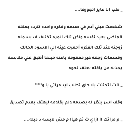
_ طب انا عايز اتجوزها....
شخصت عيني أدم في صدمه وفكره واحده تتردد بعقله
الماضي يعيد نفسه ولكن تلك المره تختلف ف بسمله
زوجته عند تلك الفكره أحمرت عينه الي الاسود الحالك
وقسمات وجهه غير مفهومه باغته حينما أطبق علي ملابسه
يجذبه من ياقته بعنف نحوه
_ انت اتجننت يلا جاي تطلب ايد مراتي يا و*****
وقف آسر ينظر له بصدمه ولم يقاومه ليهتف بعدم تصديق
_ م مراتك اا ازاي ث ثم هياا م مش لابسه د دبله....