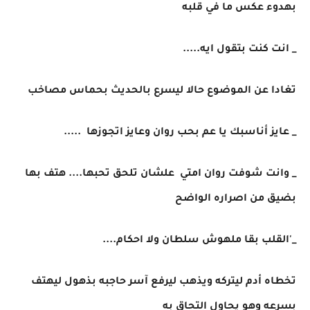
بهدوء عكس ما في قلبه
_ انت كنت بتقول ايه.....
تغادا عن الموضوع حالا ليسرع بالحديث بحماس مصاخب
_ عايز أناسبك يا عم بحب روان وعايز اتجوزها .....
_ وانت شوفت روان امتي علشان تلحق تحبها.... هتف بها
بضيق من اصراره الواضح
_'القلب بقا ملهوش سلطان ولا احكام....
تخطاه أدم ليتركه ويذهب ليرفع آسر حاجبه بذهول ليهتف
بسرعه وهو يحاول التحاق به