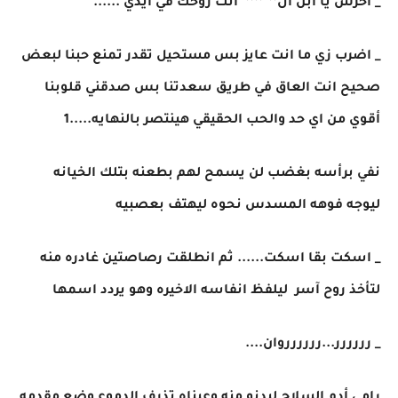
_ اخرس يا ابن ال**"**** انت روحك في ايدي ......
_ اضرب زي ما انت عايز بس مستحيل تقدر تمنع حبنا لبعض
صحيح انت العاق في طريق سعدتنا بس صدقني قلوبنا
أقوي من اي حد والحب الحقيقي هينتصر بالنهايه.....1
نفي برأسه بغضب لن يسمح لهم بطعنه بتلك الخيانه
ليوجه فوهه المسدس نحوه ليهتف بعصبيه
_ اسكت بقا اسكت...... ثم انطلقت رصاصتين غادره منه
لتأخذ روح آسر ليلفظ انفاسه الاخيره وهو يردد اسمها
_ رررررر...رررررروان....