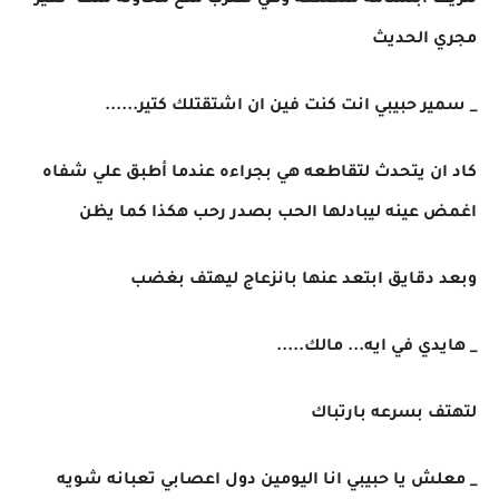
لتزيف ابتسامه متصنعه وهي تقترب منع محاوله منها تغير
مجري الحديث
_ سمير حبيبي انت كنت فين ان اشتقتلك كتير......
كاد ان يتحدث لتقاطعه هي بجراءه عندما أطبق علي شفاه
اغمض عينه ليبادلها الحب بصدر رحب هكذا كما يظن
وبعد دقايق ابتعد عنها بانزعاج ليهتف بغضب
_ هايدي في ايه... مالك.....
لتهتف بسرعه بارتباك
_ معلش يا حبيبي انا اليومين دول اعصابي تعبانه شويه