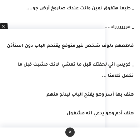
_ طبعا هتفوق لمين وانت عندك صاروخ أرض جو....
_ مرررررراد....
قاطعهم دلوف شخص غير متوقع يقتحم الباب دون استأذن
_ كويس اني لحقتك قبل ما تمشي لانك مشيت قبل ما
نكمل كلامنا ...
هتف بها آسر وهو يفتح الباب ليدنو منهم
هتف أدم وهو يدعي انه مشغول
×
_ بعدين بعدين يا آسر....