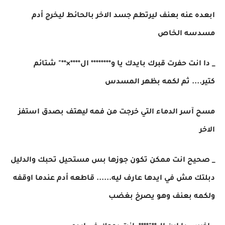
ابعده عنه بعنف ليرتطم جسد الاخر بالحائط ليخرج أدم
مسدسه الخاص
_ دا انت حفرت قبرك بايدك يا و******** ال****×**" شتائم
كتير.... ثم لكمه بظهر المسدس
مسح آسر الدماء التي خرجت من فمه ليهتف بصدق استفز
الاخر
_ صحيح انت ممكن تكون جوزها بس مستحيل تحبك والدليل
دبلتك مش في ايدها عارف ليه...... قاطعه أدم عندما اوقفه
ولكمه بعنف وهو يصرخ بغضب