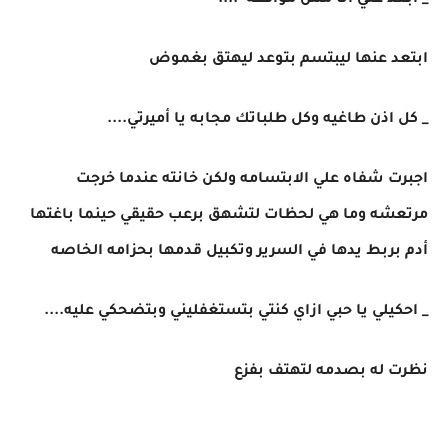
_ ابعد عني انا مش موافقه ....
ابتعد عنها ليبتسم بتوعد ليهتق بغموض
_ كل اذن طاغيه وكل طلباتك مجابه يا أميرتي....
اجبرت شفاه علي الابتسامه ولكن خانته عندما خرجت
مرتعشه وما هي لحظات لتشهق برعب حقيقي حينما باغتها
أدم بربط يدها في السرير وتكبيل قدمها بحزامه الخاصه
_ احكيلي يا حبي ازاي كنتي بتستغفليني وبتضحكي عليه....
نظرت له بصدمه لتهتف بفزع