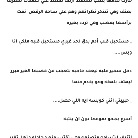
خارت قدمها بتعب لتسقط ارضا ضغط علي خصلات شعرها
بعنف وهي تتذكر نظراتهم وهم علي ساحه الرقص نفت
برأسها بعضب وهي تردد بغيره
_ مستحيل قلب أدم يدق لحد غيري مستحيل قلبه ملكي انا
وبس....
دخل سمير عليه ليعقد حاجبه بتعجب من غضبها الغير مبرر
ليهتف بلهفه وهو يقدم منها
_ حبيبتي انتي كويسه ايه اللي حصل....
أسرع بمحو دموعها دون ان ينتبه