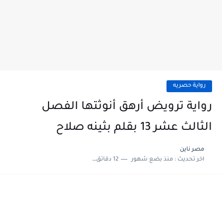
رواية حصريه
رواية ترويض أرهق أنوثتها الفصل
الثالث عشر 13 بقلم بثينه صلاح
مصر ناين
اخر تحديث :
منذ بضع شهور
12 دقائق للقراءة