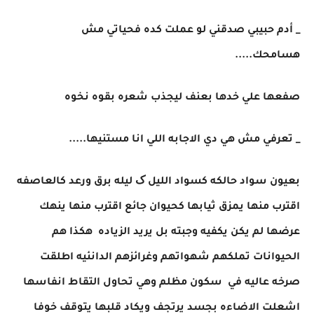
_ أدم حبيبي صدقني لو عملت كده فحياتي مش
هسامحك.....
صفعها علي خدها بعنف ليجذب شعره بقوه نخوه
_ تعرفي مش هي دي الاجابه اللي انا مستنيها.....
بعيون سواد حالكه كسواد الليل ک ليله برق ورعد كالعاصفه
اقترب منها يمزق ثيابها كحيوان جائع اقترب منها ينهك
عرضها لم يكن يكفيه وجبته بل يريد الزياده هكذا هم
الحيوانات تملكهم شهواتهم وغرائزهم الدانئيه اطلقت
صرخه عاليه في سكون مظلم وهي تحاول التقاط انفاسها
اشعلت الاضاءه بجسد يرتجف ويكاد قلبها يتوقف خوفا