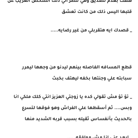
هتفت بعدم تصديق وهي تنظر الي ذلك الشخص الغريب عن
قلبها اليس ذلك من كانت تعشق
_ قصدك ايه هتقربلي من غير رضايه.....
قطع المسافه الفاصله بينهم ليدنو من وجهها ليمرر
سبابته علي وجنتها بخفه ليهتف بخبث
_ تؤ تؤ مش تقولي كده يا زوجتي العزيز انتي كلك ملكي انا
وبس.... ثم أسقطها علي الفراش وهو فوقها لتسرع
بالحديث بأنفساس ثقيله بسبب قربه الشديد منها