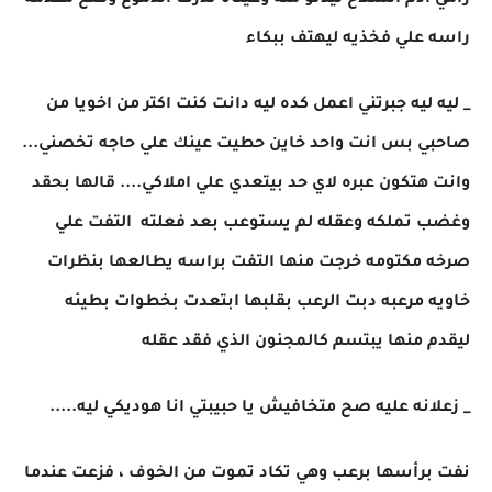
رامي أدم السلاح ليدنو منه وعيناه تذرف الدموع وضع مقدمه
راسه علي فخذيه ليهتف ببكاء
_ ليه ليه جبرتني اعمل كده ليه دانت كنت اكتر من اخويا من
صاحبي بس انت واحد خاين حطيت عينك علي حاجه تخصني...
وانت هتكون عبره لاي حد بيتعدي علي املاكي.... قالها بحقد
وغضب تملكه وعقله لم يستوعب بعد فعلته التفت علي
صرخه مكتومه خرجت منها التفت براسه يطالعها بنظرات
خاويه مرعبه دبت الرعب بقلبها ابتعدت بخطوات بطيئه
ليقدم منها يبتسم كالمجنون الذي فقد عقله
_ زعلانه عليه صح متخافيش يا حبيبتي انا هوديكي ليه.....
نفت برأسها برعب وهي تكاد تموت من الخوف ، فزعت عندما