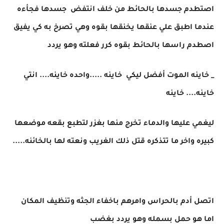
اصتطدم جسدها بالحائط من خلف انتفض جسدها فجأءه
عندما اطبق علي عنقها يخنقها بقوه وهي تصرخ به كي يفيق
اصطدم راسها بالحائط بقوه كرر فعلته وهو يردد
_ خاينه الموت أفضل ليكي خاينه .....واحده خاينه.... انتي
خاينه.... خاينه
ليغمي عليها والدماء تخرج منها بغزر لتطبع بقعه موضعها
كبيره واخر ما تتذكره قتل ذلك الغريب ونعته لها بالخائنه.....
اتصل أدم بالحراس وامرهم باخفاء الجثه وتنظيف المكان
اما هو حمل بسمله وهو يردد بغضب