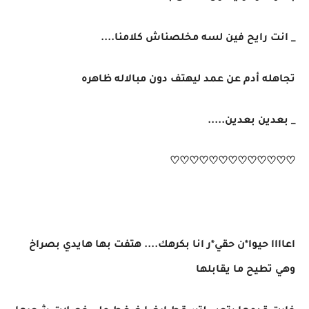
_ انت رايح فين لسه مخلصناش كلامنا....
تجاهله أدم عن عمد ليهتف دون مبالاله ظاهره
_ بعدين بعدين.....
♡♡♡♡♡♡♡♡♡♡♡♡♡
اعاااا حيوا*ن حقي*ر انا بكرهك.... هتفت بها هايدي بصراخ
وهي تطيح ما يقابلها