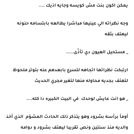
يمكن اكون بنت مش كويسه وجايه اذيك ....
وجه نظراته الي عينيها مباشرا يطالعه بابتسامه حنونه
ليهتف بثقه
_ مستحيل العيون دي تأذّى.....
ارتبكت نظراتها اتجاهه لتسرع بابعدهم عنه بتوتر ملحوظ
لتهتف بجديه محاوله منها لتغير مجري الحديث
_ هو انت عايش لوحدك في البيت الكبيره دا كله....
أومأ برأسه بشرود وهو يتذكر ذلك الحادث المشؤم الذي أخذ
والديه منذ سنتين ونص تقريبا ليهتف بشرود و دوامه