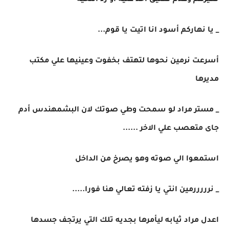
تغيرهم وعدم تعليق احد عليه او رد التحيه
_ يا نهاركم أسود انا اتيت يا قوم...
أسرعت نرمين نحوها لتهتف بخفوت وعينيها علي مكتب
مديرها
_ مستر مراد لو سمحت وطي صوتك لان البشمهندس أدم
جاى متعصب علي الاخر ......
استمعوا الي صوته وهو يصرخ من الداخل
_ نرررررمين انتي يا زفته تعالي هنا فورا.....
اعدل مراد ثيابه ليأمرها بجديه تلك التي يرتجف جسدها