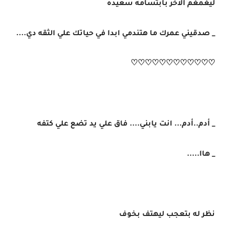
ليغمغم الاخر بابتسامه سعيده
_ صدقيني عمرك ما هتندمي ابدا في حياتك علي الثقه دي....
♡♡♡♡♡♡♡♡♡♡♡♡
_ أدم..أدم... انت يابني.... فاق علي يد تضع علي كتفه
_ هاا.....
نظر له بتعجب ليهتف بخوف