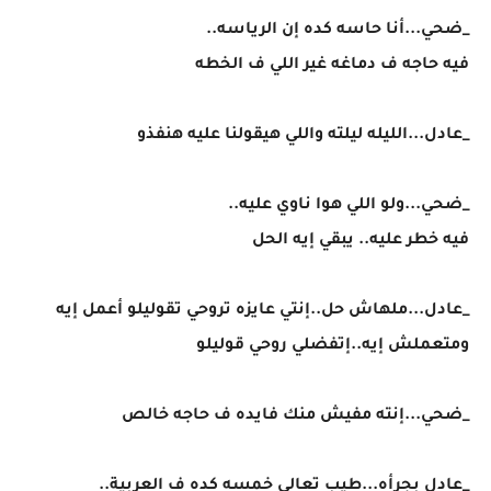
_ضحي...أنا حاسه كده إن الرياسه..
فيه حاجه ف دماغه غير اللي ف الخطه
_عادل...الليله ليلته واللي هيقولنا عليه هنفذو
_ضحي...ولو اللي هوا ناوي عليه..
فيه خطر عليه.. يبقي إيه الحل
_عادل...ملهاش حل..إنتي عايزه تروحي تقوليلو أعمل إيه
ومتعملش إيه..إتفضلي روحي قوليلو
_ضحي...إنته مفيش منك فايده ف حاجه خالص
_عادل بجرأه...طيب تعالي خمسه كده ف العربية..