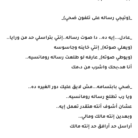
_(وتيجي رساله على تلفون ضحي)_
_عادل...إيه ده.. دا صوت رساله..إنتي بتراسلي حد من ورايا..
(ويعلي صوته)_ إنتي خاينه وجاسوسه
(ويوطي صوته)_ عارفه لو طلعت رساله رومانسيه..
أنا هد،بحك واشرب من د،مك
_ضحي بابتسامه...مش لايق عليك دور الغيره ده..
ويا رب تطلع رساله رومانسيه..
عشان أشوف أنته هتقدر تعمل إيه..
وبعدين إنته مالك ومالي..
أراسل حد أرافق حد إنته مالك