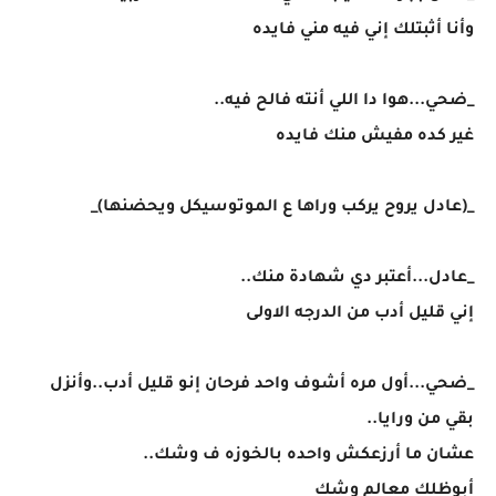
وأنا أثبتلك إني فيه مني فايده
_ضحي...هوا دا اللي أنته فالح فيه..
غير كده مفيش منك فايده
_(عادل يروح يركب وراها ع الموتوسيكل ويحضنها)_
_عادل...أعتبر دي شهادة منك..
إني قليل أدب من الدرجه الاولى
_ضحي...أول مره أشوف واحد فرحان إنو قليل أدب..وأنزل
بقي من ورايا..
عشان ما أرزعكش واحده بالخوزه ف وشك..
أبوظلك معالم وشك