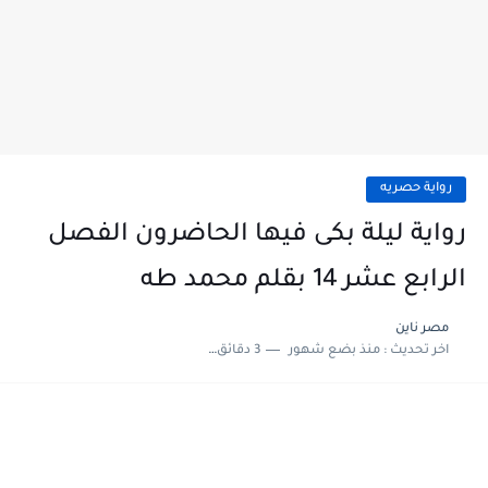
رواية حصريه
رواية ليلة بكى فيها الحاضرون الفصل
الرابع عشر 14 بقلم محمد طه
مصر ناين
اخر تحديث :
منذ بضع شهور
3 دقائق للقراءة