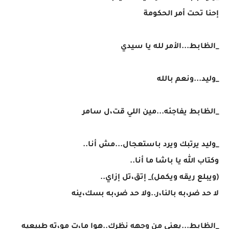
إحنا تحت أمر الحكومة
_الظابط...الأمر لله يا سيدي
_وليد...ونعم بالله
_الظابط يفاجئه...مين اللي قت،ل سامر
_وليد يرتبك ويرد باستعجال...مش أنا..
وكتاب الله يا باشا ما أنا..
(ويبلع ريقه ويكمل)_ إتق،تل إزاي..
لا حد ضر،به بالنا،ر..ولا حد ضر،به بسك،ينه
_الظابط...يعني من وجهه نظرك..هوا ما،ت مو،ته طبيعيه