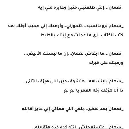
_نعمان...إنتي طلعتيلي منين وعايزه مني إيه
_سهام برومانسيه...تتجوزني..وأوعدك إني هجيب أجلك بعد
كتب الكتاب..زي ما عملت مع إبنك بالظبط
_نعمان...ما ابقاش نعمان..إن ما لبستك الأبيض..
وزفيتك على قبرك
_سهام بابتسامه...هنشوف مين اللي هيزف التاني..
دا أنا هزفك زفه العمر يا نع نع
_نعمان بعد تفكير...بلغي اللي معاكي إني عايز أقابله
_سهام...متستعجلش..إنته كده كده هتقابله..