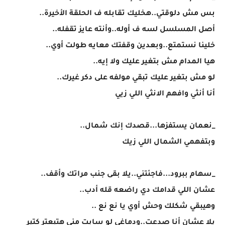
بس مش دلوقتي..هخليك تقابله ف الحلقة الأخيرة..
أصل المسلسل لسه ف أوله..وأنته عايز تقفله..
خلينا نستمتع..وبعدين وقفتك معايه طولت أوي..
هيا المدام مش بتغير عليك ولا إيه..
لو مش بتغير عليك تبقي مولفه على دكر غيرك..
أنا أنثي وافهم الانثي اللي زيي
_نعمان يستفزها...قصدك إنك شمال..
وبتفهمي الشمال اللي زيك
_سهام ببرود...فاجئتني..يلا بقى جنب مراتك وأقف..
عشان اللي قدامك دي راضعه قله أدب..
وهيبقي شكلك وحش أوي يا نع نع ..
يلا عشان أنا صدعت..ودماغي لو سابت مني هتبعتر كتير