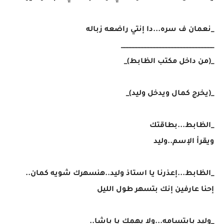
_نعمان ف سره...دا إنتي راضعه زباله
_______________________________
_(من داخل مكتب الظابط)_
_(يخرج كمال ويدخل وليد)_
_الظابط...بطاقتك
ويقرأ الإسم..وليد
_الظابط...إعذرنا يا استاذ وليد..هنسهرك شويه كمان..
إحنا عارفين إنك بتسهر طول الليل
_وليد بابتسامه...ولا يهمك يا باشا..