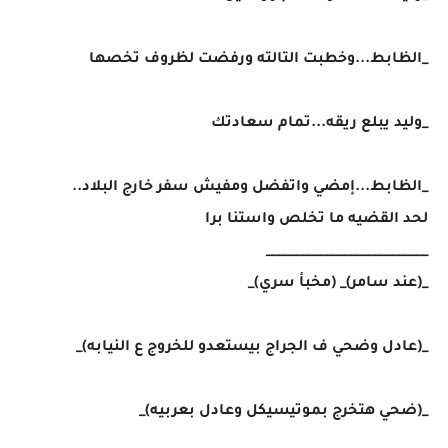
_الظابط...وخطبت التالته ورفضت لظروف تخصها
_وليد يبلع ريقه...تمام سعادتك
_الظابط...إمضي واتفضل ومفيش سفر خارج البلاد..
لحد القضيه ما تخلص واستنا برا
___________________________
_(عند سامر)_ (مخبأ سري)_
_(عادل وضحي ف الجراج بيستعدو للخروج ع النيابه)_
_(ضحي هتخرج بموتيسيكل وعادل بعربيه)_