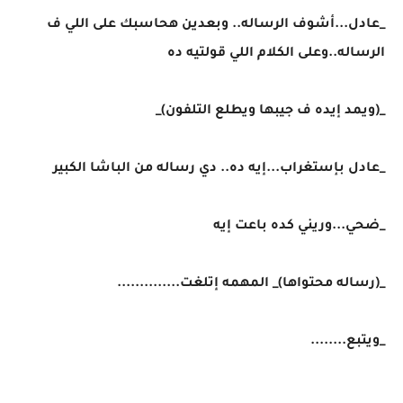
_عادل...أشوف الرساله.. وبعدين هحاسبك على اللي ف
الرساله..وعلى الكلام اللي قولتيه ده
_(ويمد إيده ف جيبها ويطلع التلفون)_
_عادل بإستغراب...إيه ده.. دي رساله من الباشا الكبير
_ضحي...وريني كده باعت إيه
_(رساله محتواها)_ المهمه إتلغت..............
_ويتبع........