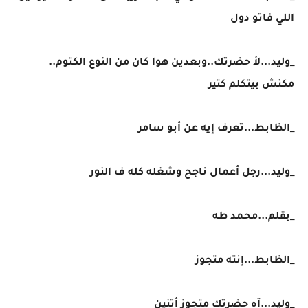
اللي فاتو دول
_وليد...لأ حضرتك..وبعدين هوا كان من النوع الكتوم..
مكنش بيتكلم كتير
_الظابط...تعرف إيه عن أبو سامر
_وليد...رجل أعمال ناجح وشغله كله ف النور
_بقلم...محمد طه
_الظابط...إنته متجوز
_وليد...آه حضرتك متجوز أتنين