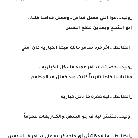
_وليد...هوا اللي حصل قدامي..وحصل قدامنا كلنا..
إنو إتشنج وبعدين قطع النفس
_الظابط...آخر مره سامر جالك فيها الكباريه كان إمتي
_وليد...حضرتك سامر عمره ما دخل الكباريه..
مقابلاتنا كلها تقريباً كانت عند كمال ف المطعم
_الظابط...ليه عمره ما دخل كباريه
_وليد...مكنش ليه ف جو السهر..والكباريهات عموماً
_الظابط...ما لاحظتش أي حاجه غريبه على سامر ف اليومين