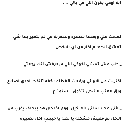
ايه اوعي يكون اللي في بالي …..
لطمت علي وجهها بحسره وسخريه هي لم يتغير بها شي
تعشق الطعام اكثر من اي شخص
_ طب مش تستني اخوكي اللي ميعرفش انك رجعتي….
اقتربت من الاواني ورفعت الغطاء بخفه تلتقط احدي اصابع
ورق العنب الشهي تتذوق باستمتاع
_ انتي محسساني انه اكيل اووي اذا كان هو بيخاف يقرب من
الاكل ثم مفيش مشكله يا بطه يا حبيبتي اكل تصبيره