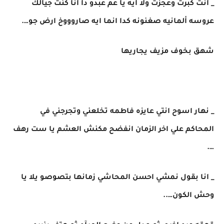
_ انت كبرت وعجزت ولا ايه يا عم عبدو دا انا كنت جيالك
عروسه ألمانيه صغنونه كدا انما ايه صاروووخ ارض جو….
شهق بخوف مزيف يجاريها
_ نهار اسوح انتي عايزه فاطمه تخلعني وتجرجني في
المحاكم علي اخر الزمان انفضح مكنش العشم يا ست رهف
….
_ انا بقول نمشي احسن المحاشي زمانها بتصوصو يلا يا
وحش الكون…..