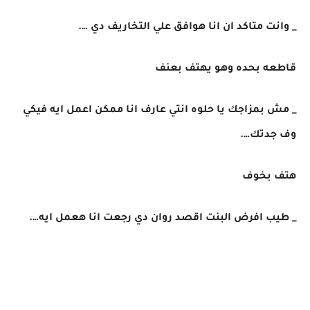
_ وانت متاكد ان انا هوافق علي التخاريف دي ….
قاطعه بحده وهو يهتف بعنف
_ مش بمزاجك يا حلوه انتي عارف انا ممكن اعمل ايه فيكي
وف جدتك….
هتف بخوف
_ طيب افرض البنت اقصد روان دي رجعت انا هعمل ايه….