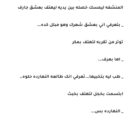
المنشفه ليمسك خصله بين يديه ليهتف بعشق جارف
_ بتعرفي اني بعشق شعرك وهو مبلل كده….
توتر من تقربه لتهتف بمكر
_ اها بعرف….
_ طب ليه بتخبيها….تعرفي انك طالعه النهارده حلوه…
ابتسمت بخجل لتهتف بخبث
_ النهارده بس….