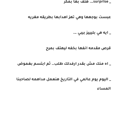
_ surprise…. هتف بها بمكر
عبست بوجهها وهي تهز اهدابها بطريقه مغريه
_ ايه هي بليييز بيبي ….
قرص مقدمه انفها بخفه ليهتف بمرح
_ اه منك مش بقدر ارفدلك طلب… ثم ابتسم بغموض
_ اليوم يوم عالمي في التاريخ هنعمل مداهمه لصاحبنا
المساء