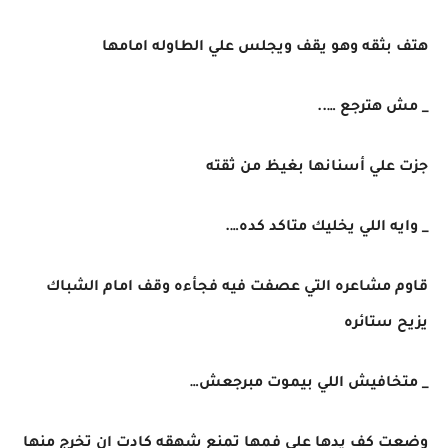
هتف بثقه وهو يقف ويجلس علي الطاوله امامها
_ مش هترجع …..
جزت علي أسنانها بغيظ من ثقته
_ وايه اللي يخليك متاكد كده….
قاوم مشاعره التي عصفت فيه فجأءه وقف امام الشباك
يزيح ستائره
_ متخافيش اللي بيموت مبرجعش…
وضعت كف يدها علي فمها تمنع شهقه كادت ان تخرج منها