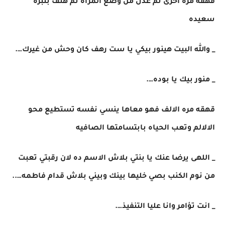
قهقه مره اخرى ثم عدل من وضع المرآه ثم هتف بنبره
سعيده
_ والله البيت هينور بيكي يا ست رهف كان وحش من غيرك….
_ منور بيك يا بوده….
قهقه مره الالف فهو معاها ينسي نفسه تستطيع محو
الالالم وتعب الحياه بابتسامتها الصافيه
_ اللهى يرضا عنك يا بنتي بلاش الاسم ده لان رقبتي تعبت
من نوم الكنب بصي خليها بينك وبيني بلاش قدام فاطمه…..
_ انت تؤامر وانا عليا التنفيذ….