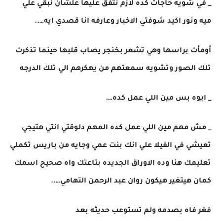
_ في شويه حاجات كده لازم نتفق عليها علشان نبقي علي
ميه ونور اكيد شوفتي الاخبار وعارفه انا قصدي ايه…..
أومأت براسها وهي تشعر بخنجر يصاب قلبها حينما تذكرت
تلك الصور وتشويه سمعتهم من يهكرهم الي تلك الدرجه
_ ايوه بس مين اللي عمل كده….
_ مش مهم مين اللي عمل كده المهم دلوقتي انتي هتيجي
تعيشي في الفيلا علي انك بنت عمي وجايه من باريس تكملي
تعليمك هنا وده الاوراق الجديده بتاعتك واه صحيح اسمك
كمان هيتغير هيكون روان عبد الرحمن التهامي…..
فغر فاه بصدمه ولم تستوعب حديثه بعد