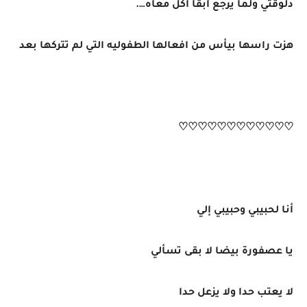
دلوقتي ولما يرجع ابقا اكل معاه….
هزت راسها بيأس من افعالها الطفوليه التي لم تتركها بعد
♡♡♡♡♡♡♡♡♡♡♡♡
أنا لحبيبي وحبيبي إلي
يا عصفورة بيضا لا بقى تسألي
لا يعتب حدا ولا يزعل حدا