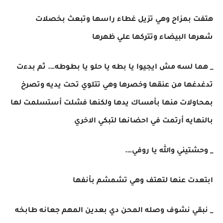
هتفت بمزاح وهي تزيل غطاء راسها وتبعث بخصلات
شعرها البيضاء وتتركها علي ظهرها
_ هما لسه مش ايجيوا يا بطه يا حلو يا بطوطه…. ثم بدءت
تدغدغها من عنقها وخصرها وهي تتلوي تحت يديه وتصرخ
بمحاولات منها بأمساك يدها ولكنها فشلت أستسلمت لها
بالنهايه أرتمت في احضانها لتبكي الاخري
_ وحشتيني والله يا روفي….
ابتعدت عنها لتهتف وهي تشمشم بأنفها
_ نبقي نشوف وصله المحن دي بعدين المهم جعانه طابخه