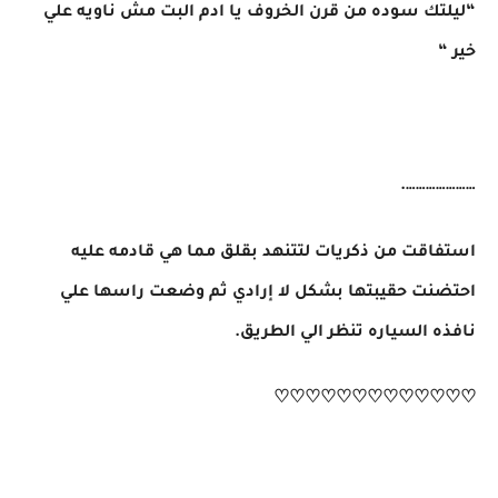
“ليلتك سوده من قرن الخروف يا ادم البت مش ناويه علي
خير “
………………….
استفاقت من ذكريات لتتنهد بقلق مما هي قادمه عليه
احتضنت حقيبتها بشكل لا إرادي ثم وضعت راسها علي
نافذه السياره تنظر الي الطريق.
♡♡♡♡♡♡♡♡♡♡♡♡♡