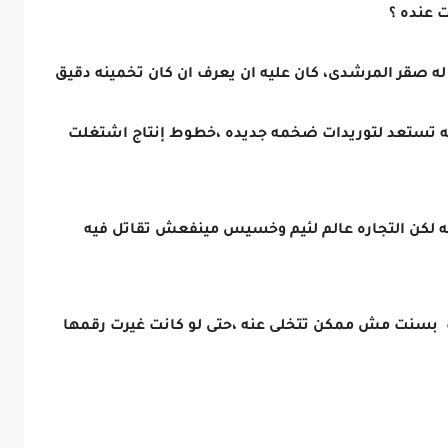
 عنده ؟
ه صقر المرشدى، كان عليه ان يعرف ان كان تخمينه دقيق
ه تستعد لتوريدات ضخمه جديده ،خطوط إنتاج اشتغلت
نه لكن التجاره عالم لئيم وخسيس مينفعش تقاتل فيه
بسنت مش ممكن تتخلى عنه ،حتى لو كانت غيرت رقمها