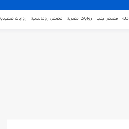
مله
قصص رعب
روايات حصرية
قصص رومانسيه
روايات صعيديه