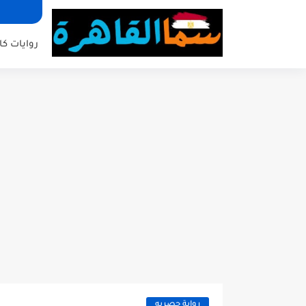
روايات كا
رواية حصريه