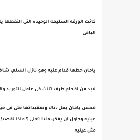
كانت الورقه السليمه الوحيده التى التقطها ي
الباقى
يامان حطها قدام عنيه وهو نازل السلم، شا
لابد من اقحام طرف ثالث فى عامل التوريد وال
همس يامان بغل ،تالا وتعقيداتها حتى فى حي
عينيه وحاول ان يفكر، ماذا تعنى ؟ ماذا تقصد!؟ 
مثل عينيه