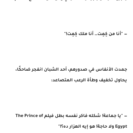
— "أنا من كِمِت… أنا ملك كِمِت!"
جمدت الأنفاس في صدورهم، أحد الشبان انفجر ضاحكًا،
يحاول تخفيف وطأة الرعب المتصاعد:
— "يا جماعة! شكله فاكر نفسه بطل فيلم The Prince of
Egypt ولا حاجة! هو إيه الهزار ده؟!"