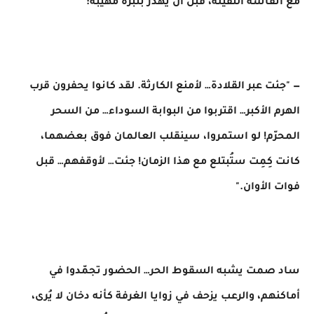
مع أنفاسه الثقيلة، قبل أن يهدر بنبرة مهيبة:
— "جئت عبر القلادة… لأمنع الكارثة. لقد كانوا يحفرون قرب
الهرم الأكبر… اقتربوا من البوابة السوداء… من السحر
المحرّم! لو استمروا، سينقلب العالمان فوق بعضهما،
كانت كِمِت ستُبتلع مع هذا الزمان! جئت… لأوقفهم… قبل
فوات الأوان."
ساد صمت يشبه السقوط الحر… الحضور تجمّدوا في
أماكنهم، والرعب يزحف في زوايا الغرفة كأنه دخان لا يُرى،