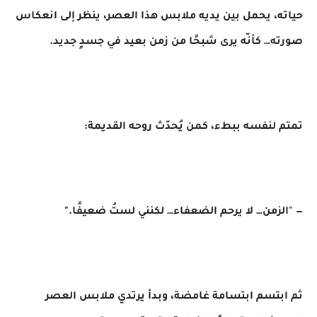
حياته، يحمل بين يديه ملابس هذا العصر، ينظر إلى انعكاس
صورته… كأنّه يرى شبحًا من زمن بعيد في جسدٍ جديد.
تمتم لنفسه ببطء، كمن يُحدّث روحه القديمة:
— "الزمن… لا يرحم الضعفاء… لكنني لستُ ضعيفًا."
ثم ابتسم ابتسامة غامضة، وبدأ يرتدي ملابس العصر