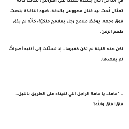
في الداخل، كان جسده ممدّدًا على الفراش، ساكنًا كأنه
تمثال نُحت بيد فنان مهووس بالدقة. ضوء النافذة ينصبّ
فوق وجهه، يوقظ ملامح رجل بملامح ملكيّة، كأنّه لم يذق
طعم الزمن.
لكن هذه الليلة لم تكن كغيرها… إذ تسلّلت إلى أذنيه أصواتٌ
لم يعهدها.
— "ماما… يا ماما! الراجل اللي لقيناه على الطريق بالليل…
فاق! فاق والله!"