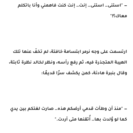
— "استنى… استنى… إنت… إنت كنت فاهمني وأنا باتكلم
معاك؟!"
ارتسمت على وجه نرمر ابتسامة خافتة، لم تخفَ عنها تلك
الهيبة المتجذرة فيه، ثم رفع رأسه، ونظر لخالد نظرة ثابتة،
وقال بنبرة هادئة، كمن يكشف سرًا قديمًا:
— "منذ أن وطأت قدمي أرضكم هذه… صارت لغتكم بين يدي
كما لو وُلدت بها… أُتقنها متى أردت."