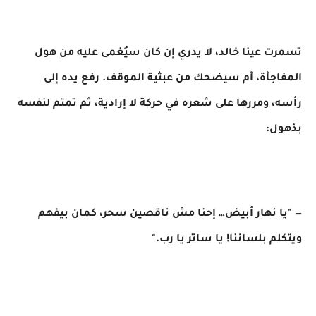
تسمرت عينا خالد، لا يدري إن كان سيُغمى عليه من هول
المفاجأة، أم سيضحك من عبثية الموقف. رفع يده إلى
رأسه، ومررها على شعره في حركة لا إرادية، ثم تمتم لنفسه
بذهول:
— "يا نهار أبيض… إحنا مش ناقصين سحر، كمان بيفهم
ويتكلم بلساننا! يا ساتر يا رب."