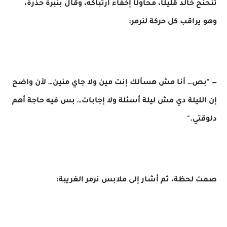
تنحنح خالد قليلًا، محاولًا إخفاء ارتباكه، وقال بنبرة حذرة،
وهو يراقب كل حركة لنرمر:
— "بص… أنا مش هسألك إنت مين ولا جاي منين… لأن واضح
إن الليلة دي مش ليلة أسئلة ولا إجابات… بس فيه حاجة أهم
دلوقتي."
صمت لحظة، ثم أشار إلى ملابس نرمر الغريبة: