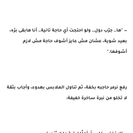
— "ها… جرّب دول… ولو احتجت أي حاجة تانية… أنا هابقى برّه،
بعيد شوية، عشان مش عايز أشوف حاجة مش لازم
أشوفها."
رفع نرمر حاجبه بخفة، ثم تناول الملابس بهدوء، وأجاب بثقة
لا تخلو من نبرة ساخرة خفيفة: