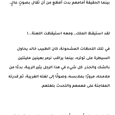
بينما الحقيقة أمامهم بدت أفظع من أن تُقال بصوتٍ عالٍ.
لقد استيقظ الملك… ومعه استيقظت اللعنة...!
في تلك اللحظات المشحونة، كان الطبيب خالد يحاول
السيطرة على توتره، بينما يراقب نرمر بعينين مليئتين
بالشك والحذر. كل شيء في هذا الرجل يثير الريبة، بدءًا من
ملامحه، مرورًا بملابسه، وصولًا إلى لغته الغريبة، ثم قدرته
المفاجئة على فهمهم والتحدث بلغتهم.