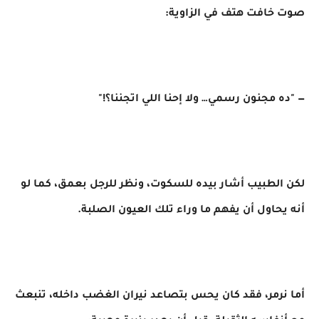
صوت خافت هتف في الزاوية:
— "ده مجنون رسمي… ولا إحنا اللي اتجننا؟!"
لكن الطبيب أشار بيده للسكوت، ونظر للرجل بعمق، كما لو
أنه يحاول أن يفهم ما وراء تلك العيون الصلبة.
أما نرمر، فقد كان يحس بتصاعد نيران الغضب داخله، تنبعث