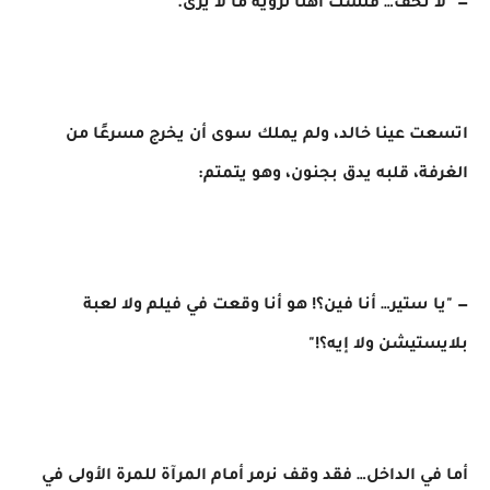
— "لا تخف… فلستَ أهلًا لرؤية ما لا يُرَى."
اتسعت عينا خالد، ولم يملك سوى أن يخرج مسرعًا من
الغرفة، قلبه يدق بجنون، وهو يتمتم:
— "يا ستير… أنا فين؟! هو أنا وقعت في فيلم ولا لعبة
بلايستيشن ولا إيه؟!"
أما في الداخل… فقد وقف نرمر أمام المرآة للمرة الأولى في