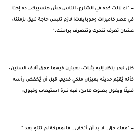
— "لو نزلت كده في الشارع، الناس مش هتسيبك… ده إحنا
في عصر كاميرات وموبايلات! لازم تلبس حاجة تليق بزمننا،
عشان تعرف تتحرك وتتصرف براحتك."
ظل نرمر ينظر إليه بثبات، بعينين فيهما عمق آلاف السنين،
كأنه يُقيّم حديثه بميزان ملكي قديم، قبل أن يُخفض رأسه
قليلًا ويقول بصوت هادئ، فيه نبرة استيعاب وقبول:
— "معك حق… لا بد أن أتخفى… فالمعركة لم تنتهِ بعد."