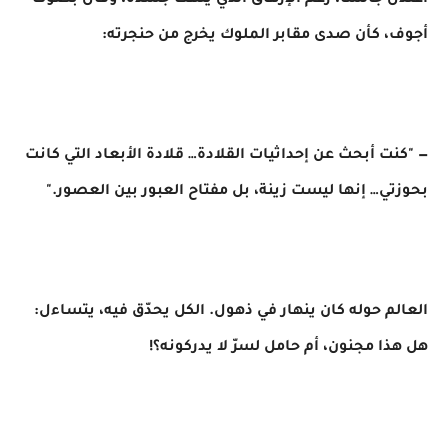
اعتدل جالسًا، رغم الإرهاق الذي يُنهك جسده، وقال بصوت
أجوف، كأن صدى مقابر الملوك يخرج من حنجرته:
— "كنت أبحث عن إحداثيات القلادة… قلادة الأبعاد التي كانت
بحوزتي… إنها ليست زينة، بل مفتاح العبور بين العصور."
العالم حوله كان ينهار في ذهول. الكل يحدّق فيه، يتساءل:
هل هذا مجنون، أم حامل لسرّ لا يدركونه؟!