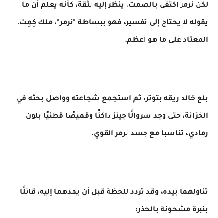
لكن نرمر اكتفى بالصمت، ينظر إليه بثقة، كأنه يعلم أن ما
يقوله لا يحتاج إلى تفسير، فهو ببساطة "نرمر"، ملك كِمِت،
المعتاد على ما هو أعظم.
بلع خالد ريقه بتوتر، ثم استجمع شجاعته وواصل بحثه في
الخزانة، حتى وجد سروالًا جينز داكنًا وقميصًا قطنيًا بلون
رمادي، تناسبا مع جسد نرمر القوي.
تناولهما بيده، وقد تردد للحظة قبل أن يمدهما إليه، قائلًا
بنبرة مشحونة بالحذر: