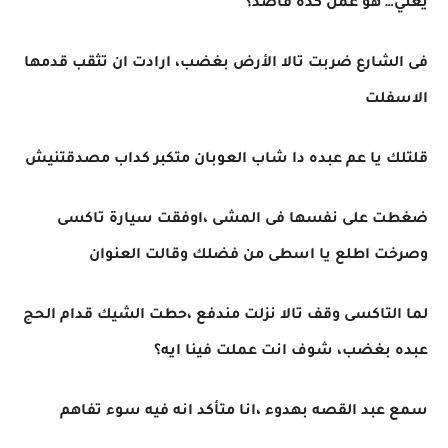
يعني… هو عمل كده قاصد؟
فى الشارع ضربت تالا الأرض بغضب، ارادت ان تثقب قدمها
الاسفلت
قلتلك يا عم عبده دا شاب العوبان متكبر كداب مصدقتنيش
ضغطت على نفسها فى المشى ،اوفقت سيارة تاكسى
وصرخت اطلع يا اسطى من فضلك وقالت العنوان
لما التاكسى وقف تالا نزلت مندفع ،حطت الشيك قدام الحج
عبده بغضب، شوف انت عملت فينا ايه؟
سمع عبد القصه بهدوء ،انا متأكد انه فيه سوء تفاهم