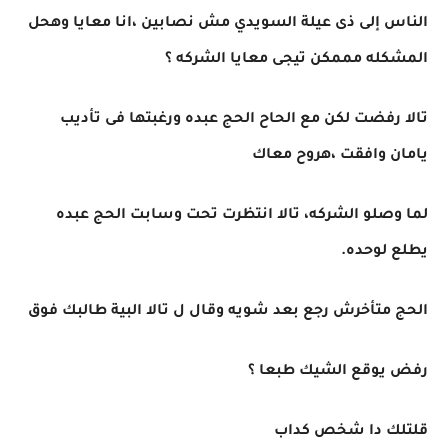
الناس إلى ذى عيلة السويدي مش نصابين ،انا معايا وهحل
المشكله مممكن تيجى معايا الشركه ؟
تالا رفضت لكن مع الحاح الحج عبده ورغبتها فى تأديب
يامان وافقت ،هروح معاك
لما وصلو الشركه، تالا انتظرت تحت وسابت الحج عبده
يطلع لوحده.
الحج متأخرش رجع بعد شويه وقال ل تالا البية طالبك فوق
رفض يوقع الشيك طبعا ؟
قلتلك دا شخص كداب