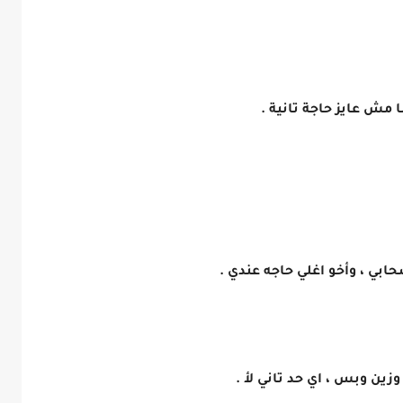
ا مش عايز حاجة تانية .
حابي ، وأخو اغلي حاجه عندي .
وزين وبس ، اي حد تاني لأ .