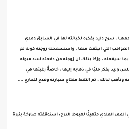
 معهــا ، سرح وليد بفكره لخيانته لها في السـابق ومدي
العواقب التي انبثقت منها ، واستسمحته زوجته كونه لم
بما سيفعله ، وزكا بذلك ان زوجته من دفعته لسد ميوله
س وليد يفكر مليًا في ذهابه إليها ، خاصةً رغبتها هي
سه وتأهب لذلك ، ثم التقط مفتاح سيارته وهدج للخارج ....
ي الممر العلوي متهيئًا لهبوط الدرج، استوقفته صارخة بنبرة