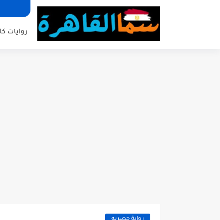
روايات كا
رواية حصريه