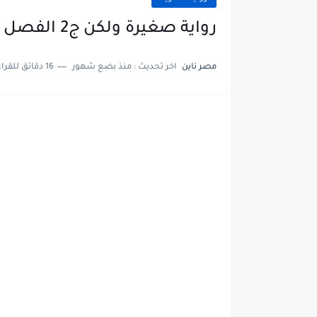
رواية صغيرة ولكن ج2 الفصل التاسع 9 بقلم إلهام رفعت
مصر ناين
اخر تحديث :
منذ بضع شهور
16 دقائق للقراءة