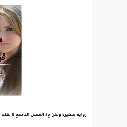
رواية صغيرة ولكن ج2 الفصل التاسع 9 بقلم إلهام رفعت