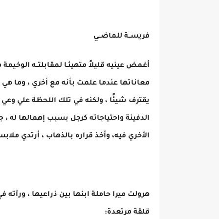
فريســة للماضــي
أغمض عينيه قليلاً متهيئـا لمقابلتــه الوخيمة
معاناتها عندما علمت بأنه مع أخري ، وما هي 
يقترف شيئًا ، ولكنه في تلك اللحظة علي وعي 
الدفينة واحتياجاته كرجل بسبب إهمالها له ، جل
الأخري فيه، وأخذ قراره بالذهاب ، أرتدي ملاب
هرولت ميرا حاملة ابنها بين ذراعيها ، ورآته ف
قلقة مرتعدة: