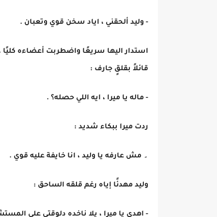
- وليد ألحقني ، اياد سخن قوي وتعبان .
استدار اليها سريعًا واضطربت أعضاءه كليًا ، 
قائلاً بقلقٍ جارف :
- ماله يا ميرا ، ايه اللي حصله؟ .
ردت ميرا ببكاء شديد :
۔ مش عارفه يا وليد ، انا خايفة عليه قوي .
وليد مهدئًا إياه رغم قلقه الساحق :
- اهدي يا ميرا ، يلا ناخده دلوقتي علي المست