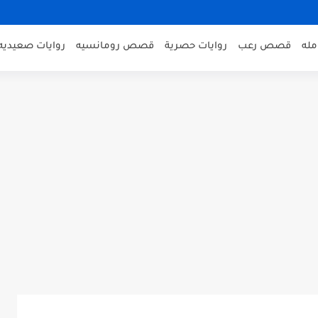
مله
قصص رعب
روايات حصرية
قصص رومانسيه
روايات صعيديه