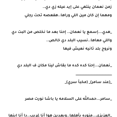
زمن نعمان ينتهي على إيد عيله زي دي..
ومهما إن كان مين اللي وراها..هفعصه تحت رجلي
_هدي...إسمع يا نعمان.. إحنا بعد ما نخلص من البت دي
واللي معاها..نسيب البلد دي خالص..
ونروح بلد تانيه نعيش فيها
_نعمان...إحنا كده كده ما بقاش لينا مكان ف البلد دي
_______________________
_(عند سامر)_ (مخبأ سري)_
_سامر...حمدالله على السلامه يا باشا نورت مصر
_العزيزي...منوره بأهلها..وبعدين هوا أنا غريب..دا أنا إبنها