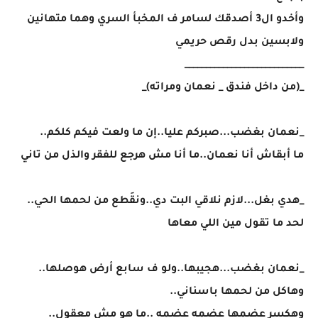
وأخدو ال3 أصدقك لسامر ف المخبأ السري وهما متهانين
ولابسين بدل رقص حريمي
____________________________
_(من داخل فندق _ نعمان ومراته)_
_نعمان بغضب...صبركم عليا..إن ما ولعت فيكم كلكم..
ما أبقاش أنا نعمان..ما أنا مش هرجع للفقر والذل من تاني
_هدي بغل...لازم نلاقي البت دي..ونقَطع من لحمها الحي..
لحد ما تقول مين اللي معاها
_نعمان بغضب...هجيبها..ولو ف سابع أرض هوصلها..
وهاكل من لحمها باسناني..
وهكسر عضمها عضمه عضمه ..ما هو مش معقول..