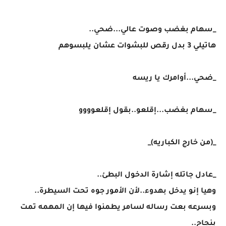
_سهام بغضب وصوت عالي...ضحي..
هاتيلي 3 بدل رقص للبشوات عشان يلبسوهم
_ضحي...أوامرك يا ريسه
_سهام بغضب...إقلعو..بقول إقلعوووو
_(من خارج الكباريه)_
_عادل جاتله إشارة الدخول البطئ..
وهيا إنو يدخل بهدوء..لأن الأمور جوه تحت السيطرة..
وبسرعه بعت رساله لسامر يطمنوا فيها إن المهمه تمت
بنجاح..