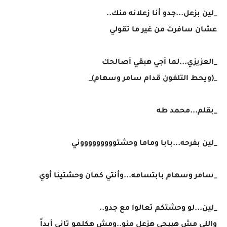
_لين بزعل...جدو أنا زعلانه منك..
عشان سافرت من غير ما تقولي
_العزيزي...لما آجي هبقي أصالحك
_(ويحط التلفون قدام سامر وسهام)_
_بقلم...محمد طه
_لين بفرحه...بابا وماما وحشتوووووووووني
_سامر وسهام بابتسامه...وأنتي كمان وحشتينا أوي
_لين...لو وحشتكم تعالوا مع جدو..
واللي مش هييجي هزعل منو..ومش هكلمو تاني أبداً