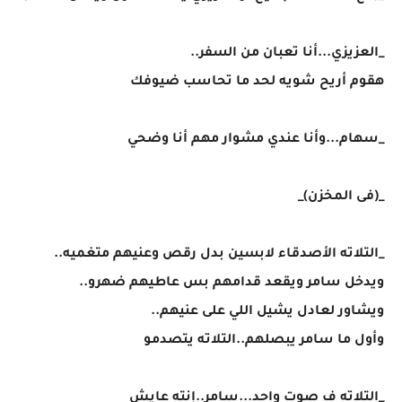
_العزيزي...أنا تعبان من السفر..
هقوم أريح شويه لحد ما تحاسب ضيوفك
_سهام...وأنا عندي مشوار مهم أنا وضحي
_(فى المخزن)_
_التلاته الأصدقاء لابسين بدل رقص وعنيهم متغميه..
ويدخل سامر ويقعد قدامهم بس عاطيهم ضهرو..
ويشاور لعادل يشيل اللي على عنيهم..
وأول ما سامر يبصلهم..التلاته يتصدمو
_التلاته ف صوت واحد...سامر..إنته عايش