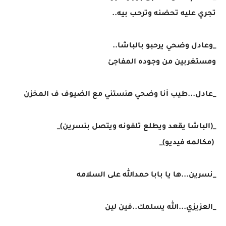
تجري عليه تحضنه وترحب بيه..
_وعادل وضحي يرحبو بالباشا..
ومستغربين من وجوده المفاجئ
_عادل...طيب أنا وضحي هنستني مع الضيوف ف المخزن
_(الباشا يقعد ويطلع تلفونه ويتصل بنسرين)_
(مكالمه فيديو)_
_نسرين...ها يا بابا حمدالله على السلامه
_العزيزي...الله يسلمك..فين لين