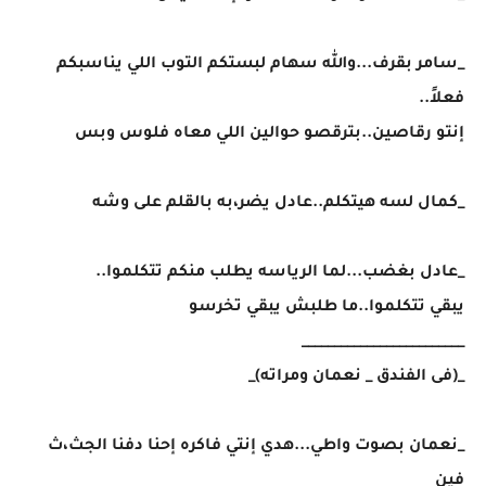
_سامر بقرف...والله سهام لبستكم التوب اللي يناسبكم
فعلاً..
إنتو رقاصين..بترقصو حوالين اللي معاه فلوس وبس
_كمال لسه هيتكلم..عادل يضر،به بالقلم على وشه
_عادل بغضب...لما الرياسه يطلب منكم تتكلموا..
يبقي تتكلموا..ما طلبش يبقي تخرسو
_________________________
_(فى الفندق _ نعمان ومراته)_
_نعمان بصوت واطي...هدي إنتي فاكره إحنا دفنا الجث،ث
فين