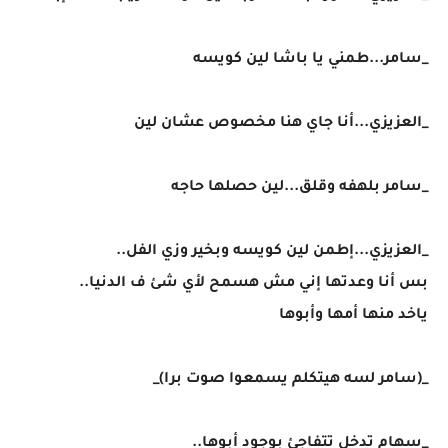
_سامر...طمني يا باشا لين كويسه
_العزيزي...أنا جاي هنا مخصوص عشان لين
_سامر بلهفه وقلق...لين حصلها حاجه
_العزيزي...إطمن لين كويسه وبخير وزي الفل..
بس أنا وعدتها إني مش هسمح لأي شئ ف الدنيا..
ياخد منها أمها وأبوها
_(سامر لسه هيتكلم يسمعوا صوت برا)_
_سهام تدخل تتفاجئ بوجود أبوها..