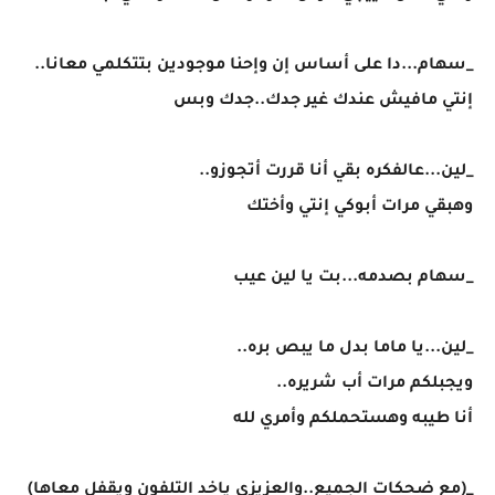
_سهام...دا على أساس إن وإحنا موجودين بتتكلمي معانا..
إنتي مافيش عندك غير جدك..جدك وبس
_لين...عالفكره بقي أنا قررت أتجوزو..
وهبقي مرات أبوكي إنتي وأختك
_سهام بصدمه...بت يا لين عيب
_لين...يا ماما بدل ما يبص بره..
ويجبلكم مرات أب شريره..
أنا طيبه وهستحملكم وأمري لله
_(مع ضحكات الجميع..والعزيزي ياخد التلفون ويقفل معاها)