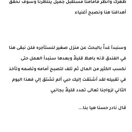
ظهرك وانظر فأمامنا مستقبل جميل ينتظرنا وسوف نحقق
أهدافنا هنا ونصبح أغنياء
وسنبدأ غداً بالبحث عن منزل صغير لنستأجره فلن نبقى هنا
في الفندق لأنه باهظ قليلاً وبعدها سنبدأ العمل حتى
نكسب الكثير من المال ثم تلف لتصبح أمامه وتضمه وتأخذ
في تقبيله لقد أشتقت إليك حبي ألم تشتق إلي فهذا اليوم
الثاني لزواجنا تعالى تمدد قليلاً بجانبي
قال نادر حسنا هيا بنا...