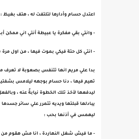
اعتدل حسام وأدارها لتلتفت له ، هتف بغيظ :
- وانتي بقي مفكرة يا عبيطة أنتي اني ممكن أ
- انتي كل حتة فيكي بموت فيها ، من اول مرة
بدا علي مريم انها تتنفس بصعوبة لا تعرف من
تهيم فيها ، دنا حسام بوجهه ليلامس بشفتيه
ليدفعها لأخذ تلك الخطوة نيابةً عنه ، وبال
يبادلها قبلتها ويديه تتمرر علي سائر جسدها بحُ
ليهمس في أذنها بحب :
- ما فيش شغل النهاردة ، انا مش هقوم من عل