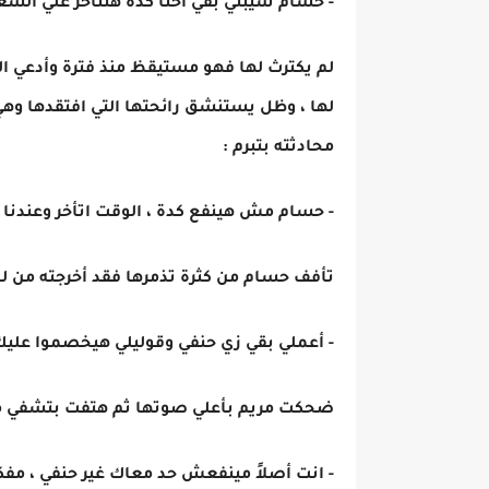
- حسام سيبني بقي احنا كدة هنتأخر علي الشغ
لم يكترث لها فهو مستيقظ منذ فترة وأدعي ا
لها ، وظل يستنشق رائحتها التي افتقدها وهي
محادثته بتبرم :
- حسام مش هينفع كدة ، الوقت اتأخر وعندنا 
تأفف حسام من كثرة تذمرها فقد أخرجته من ل
- أعملي بقي زي حنفي وقوليلي هيخصموا عليك
ضحكت مريم بأعلي صوتها ثم هتفت بتشفي م
- انت أصلاً مينفعش حد معاك غير حنفي ، مف