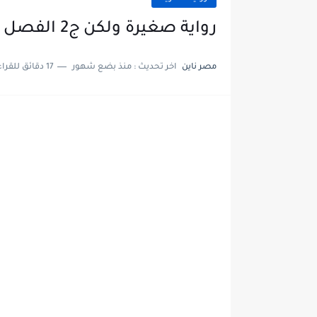
رواية صغيرة ولكن ج2 الفصل الثلاثون 30 بقلم إلهام رفعت
مصر ناين
اخر تحديث :
منذ بضع شهور
17 دقائق للقراءة