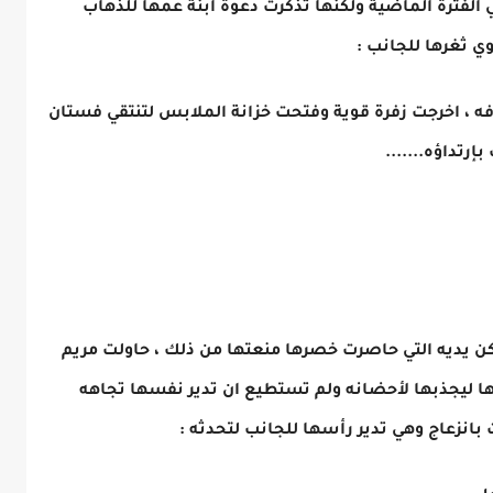
الفترة الماضية ولكنها تذكرت دعوة ابنة عمها للذهاب
ي ثغرها للجانب :
ه ، اخرجت زفرة قوية وفتحت خزانة الملابس لتنتقي فستان
رتداؤه.......
 يديه التي حاصرت خصرها منعتها من ذلك ، حاولت مريم
رها ليجذبها لأحضانه ولم تستطيع ان تدير نفسها تجاهه
انزعاج وهي تدير رأسها للجانب لتحدثه :