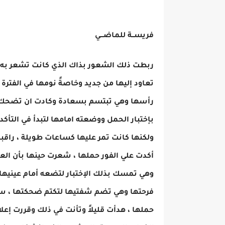
فريســة للماضـــي
ربطت ذلك الشعور بذاك الذي كانت تشعر به ف
تعاود إليها من جديد وخاصةً نومها في الفترة 
رأسها وهي تبتسم بسعادة وكادت ان تضحك من
بإختبار الحمل ووضعته امامها لتبدأ في التأ
ولكنها كانت تمر عليها كساعات طويلة ، راقبت
أكدت علي الفور حملها ، شعرت حينها بأن العا
وهي تمسك بذلك الإختبار لتضعه أمام عينيها
فرحتها وهي تضم شفتيها لتكتم ضحكتها ، سارت
حملها ، هدأت قليلاً وتأنت في ذلك وقررت إ