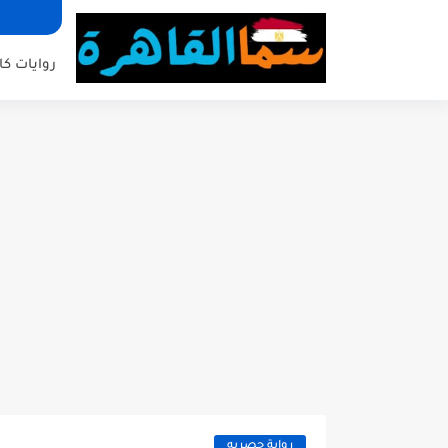
روايات كا
رواية حصريه