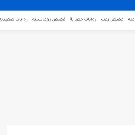
مله
قصص رعب
روايات حصرية
قصص رومانسيه
روايات صعيديه