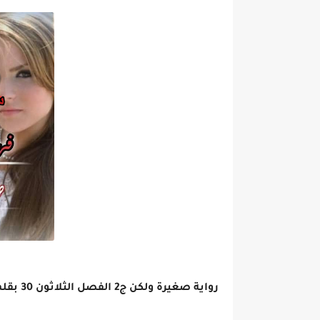
رواية صغيرة ولكن ج2 الفصل الثلاثون 30 بقلم إلهام رفعت