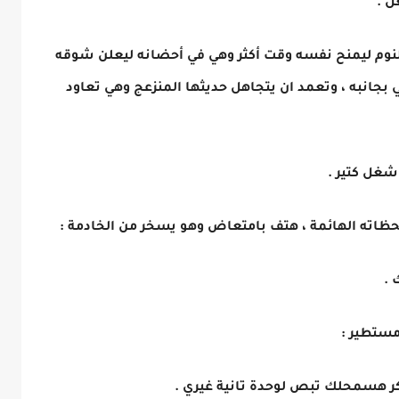
ل .
لنوم ليمنح نفسه وقت أكثر وهي في أحضانه ليعلن شوقه
 بجانبه ، وتعمد ان يتجاهل حديثها المنزعج وهي تعاود
شغل كتير .
حظاته الهائمة ، هتف بامتعاض وهو يسخر من الخادمة :
 .
ستطير :
كر هسمحلك تبص لوحدة تانية غيري .