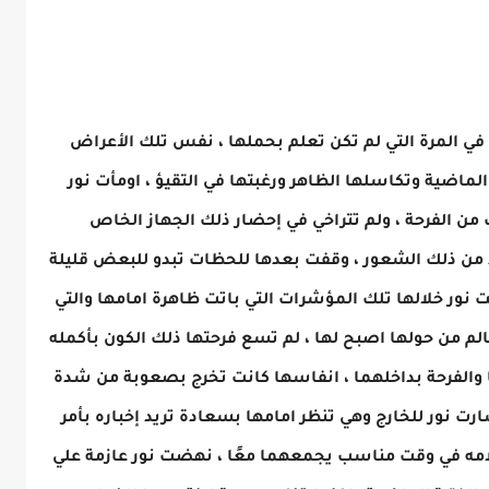
ي المرة التي لم تكن تعلم بحملها ، نفس تلك الأعراض
الماضية وتكاسلها الظاهر ورغبتها في التقيؤ ، اومأت نور
 الفرحة ، ولم تتراخي في إحضار ذلك الجهاز الخاص
كد من ذلك الشعور ، وقفت بعدها للحظات تبدو للبعض قليلة
 نور خلالها تلك المؤشرات التي باتت ظاهرة امامها والتي
لم من حولها اصبح لها ، لم تسع فرحتها ذلك الكون بأكمله
 والفرحة بداخلهما ، انفاسها كانت تخرج بصعوبة من شدة
 نور للخارج وهي تنظر امامها بسعادة تريد إخباره بأمر
علامه في وقت مناسب يجمعهما معًا ، نهضت نور عازمة علي