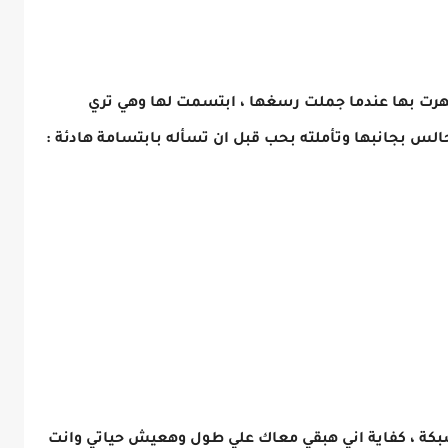
رت بها عندما جملت رسغها ، ابتسمت لها وهي تري
الس بجانبها وتأملته بحب قبل ان تسأله بابتسامة هادئة :
شبكة ، كفاية اني هبقي معاك علي طول وهعيش حياتي وانت