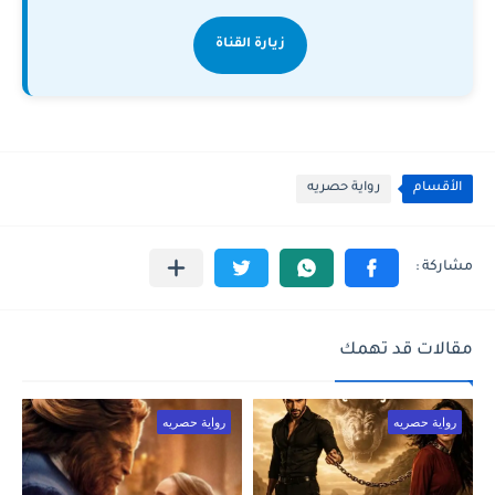
زيارة القناة
الأقسام
رواية حصريه
مقالات قد تهمك
رواية حصريه
رواية حصريه