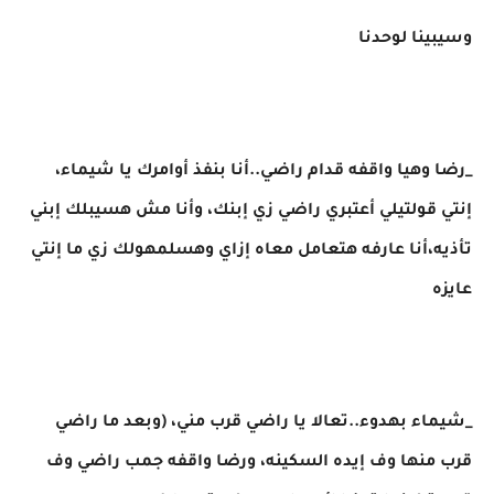
وسيبينا لوحدنا
_رضا وهيا واقفه قدام راضي..أنا بنفذ أوامرك يا شيماء،
إنتي قولتيلي أعتبري راضي زي إبنك، وأنا مش هسيبلك إبني
تأذيه،أنا عارفه هتعامل معاه إزاي وهسلمهولك زي ما إنتي
عايزه
_شيماء بهدوء..تعالا يا راضي قرب مني، (وبعد ما راضي
قرب منها وف إيده السكينه، ورضا واقفه جمب راضي وف