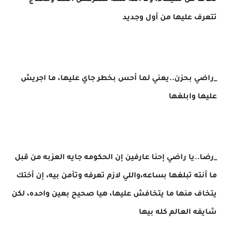
تخاف من شيماء، ولا أنته لسه متعرفش أختك ومحتاج
تتعرف عليها من أول وجديد
_راضي بحزن..يعني لما أحس بخطر جاي عليها، ما اجريش
عليها وابلغها
_رضا..يا راضي إحنا عارفين إن الحكومه جايه العزبه من قبل
ما أنته تبلغها بساعه،واللي لازم تعرفه وتآمن بيه، إن أختك
يتخاف منها ما يتخافش عليها، هيا صحيح بعين واحده، لكن
شايفه العالم كله بيها