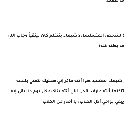
ف طعمه
(الشخص المتسلسل وشيماء بتتكلم كان بيتقيأ وجاب اللي
ف بطنه كله)
_شيماء بغضب..هوا أنته فاكر إني هخليك تتهني بلقمه
تاكلها،أنته عارف الأكل اللي أنته بتاكله كل يوم دا يبقي إيه،
يبقي بواقي أكل الكلاب، يا أقذر من الكلاب