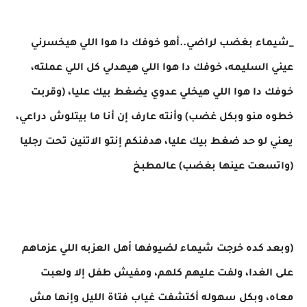
_شيماء بغضب لراضي..أهو خوفك دا هوا اللي هيخسرني
عيني السليمه، خوفك دا هوا اللي هيهدلي كل اللي عملته،
خوفك دا هوا اللي هيخلي عدوي يضغط بيك عليا، (وقربت
خطوه منو وبكل غضب) وأنته عارف إن أنا ما بيتلوش دراعي،
يعني لو حد ضغط بيك عليا، هدفنكم إنتو الاتنين تحت رجليا
(واتسعت عينها بغضب) عالمطبخ
(وبعد كده خرجت شيماء لضيوفها أهل العزبه اللي عزماهم
على الغدا، ولفت عليهم كلهم، ومفيش طفل إلا ولعبت
معاه، وبكل سهوله أكتشفت غياب فتاة الليل وإنها مش