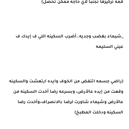
قمه تركيزها تجنبا لأي حاجه ممكن تحصل)
_شيماء بغضب وجديه..أضرب السكينه اللي ف إيدك ف
عيني السليمه
(راضي جسمه اتنفض من الخوف وايده ارتعشت والسكينه
وقعت من إيده عالأرض، وبسرعه رضا أخدت السكينه من
عالأرض وشيماء شاورت لرضا بالانصراف،وأخدت رضا
السكينه ودخلت المطبخ)