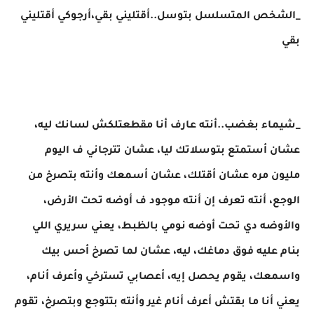
_الشخص المتسلسل بتوسل..أقتليني بقي،أرجوكي أقتليني
بقي
_شيماء بغضب..أنته عارف أنا مقطعتلكش لسانك ليه،
عشان أستمتع بتوسلاتك ليا، عشان تترجاني ف اليوم
مليون مره عشان أقتلك، عشان أسمعك وأنته بتصرخ من
الوجع، أنته تعرف إن أنته موجود ف أوضه تحت الأرض،
والأوضه دي تحت أوضه نومي بالظبط، يعني سريري اللي
بنام عليه فوق دماغك، ليه، عشان لما تصرخ أحس بيك
واسمعك، يقوم يحصل إيه، أعصابي تسترخي وأعرف أنام،
يعني أنا ما بقتش أعرف أنام غير وأنته بتتوجع وبتصرخ، تقوم