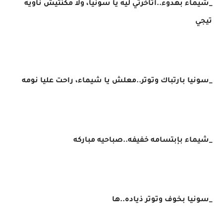
_شيماء بهدوء..أتأخرتي ليه يا سونيا، ولا مكنتيش ناويه
تيجي
_سونيا بارتباك وتوتر..معلش يا شيماء، راحت عليا نومه
_شيماء بإبتسامه خفيفه..صباحيه مباركه
_سونيا بخوف وتوتر ذياده..ها