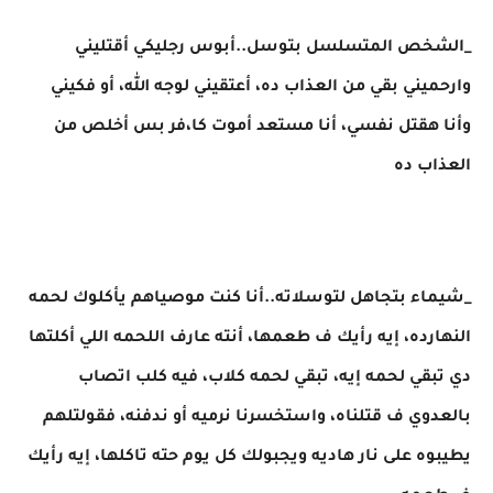
_الشخص المتسلسل بتوسل..أبوس رجليكي أقتليني
وارحميني بقي من العذاب ده، أعتقيني لوجه الله، أو فكيني
وأنا هقتل نفسي، أنا مستعد أموت كا،فر بس أخلص من
العذاب ده
_شيماء بتجاهل لتوسلاته..أنا كنت موصياهم يأكلوك لحمه
النهارده، إيه رأيك ف طعمها، أنته عارف اللحمه اللي أكلتها
دي تبقي لحمه إيه، تبقي لحمه كلاب، فيه كلب اتصاب
بالعدوي ف قتلناه، واستخسرنا نرميه أو ندفنه، فقولتلهم
يطيبوه على نار هاديه ويجبولك كل يوم حته تاكلها، إيه رأيك