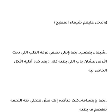
(وتدخل عليهم شيماء المطبخ)
_شيماء بغضب..رضا،إنزلي نضفي غرفه الكلب اللي تحت
الأرض عشان جاب اللي بطنه كله، وبعد كده أكليه الأكل
الخاص بيه
_رضا بإبتسامه..كنت متأكده إنك مش هتخلي حته اللحمه
تتهضم ف بطنه