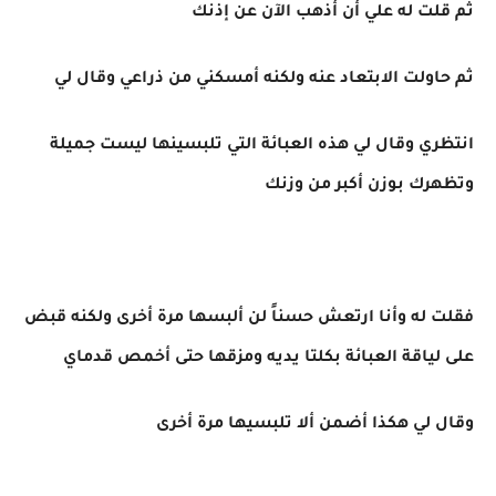
ثم قلت له علي أن أذهب الآن عن إذنك
ثم حاولت الابتعاد عنه ولكنه أمسكني من ذراعي وقال لي
انتظري وقال لي هذه العبائة التي تلبسينها ليست جميلة
وتظهرك بوزن أكبر من وزنك
فقلت له وأنا ارتعش حسناً لن ألبسها مرة أخرى ولكنه قبض
على لياقة العبائة بكلتا يديه ومزقها حتى أخمص قدماي
وقال لي هكذا أضمن ألا تلبسيها مرة أخرى