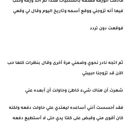
مادمت الورقة مهتمة بالشكليات هكذا ثم أخد ورقة وكتب
فيها أنه تزوجني ووقع أسمه وتاريخ اليوم وقال لي وقعي
فوقعت دون تردد
ثم اتجه نادر نحوي وضمني مرة أخرى وقال بنظرات كلها حب
الآن قد تزوجنا حبيبتي
شعرت أن هناك شيء خاطئ وحاولت أن أبعده عني
فقد أحسست أنني أساعده ليعتدي علي حاولت دفعه ولكنه
كان أقوى مني وقبض على كلتا يدي حتى لا أستطيع دفعه