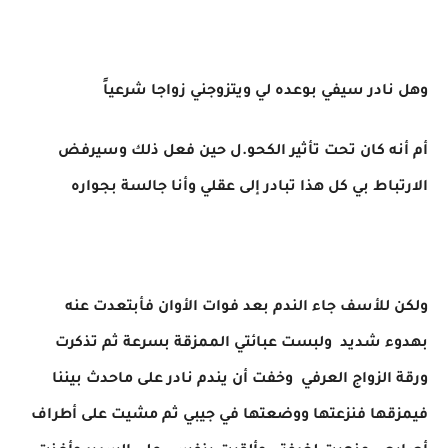
وهل نادر سيفي بوعده لي ويتزوجني زواجا شرعياً
أم أنه كان تحت تأثير الكحو.ل حين فعل ذلك وسيرفض
الارتباط بي كل هذا تبادر إلى عقلي وأنا جالسة بجواره
ولكن للأسف جاء الندم بعد فوات الأوان فأبتعدت عنه
بهدوء شديد ولبست عبائتي الممزقة بسرعة ثم تذكرت
ورقة الزواج العرفي وخفت أن يندم نادر على ماحدث بيننا
فيمزقها فنزعتها ووضعتها في جيبي ثم مشيت على أطراف