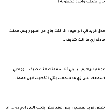
جاي تخطب واحده مخطوبه !
حدق فريد الي ابراهيم : أنا كنت جاي من اسبوع بس عملت
حادثه زي ما انت شايف ..
غمغم ابراهيم : يا بني أنا سمعتك لانك ضيف .. وواجبي
اسمعك بس زي ما سمعت بنتي اتخطبت لابن عمها ..
نهض فريد بغضب : بس عهد مش بتحب البني ادم ده ... انا