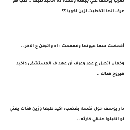
ضرب يوسف علي جبهته وهتف: ده الاكيد طبعا .. طب هو
عرف انها اتخطبت لزين اخويا ؟؟
أغمضت سما عيونها وغمغمت : اه واتجنن ع الآخر ..
وكمان اتصل ع عمر وعرف أن عهد ف المستشفى واكيد
هيروح هناك ..
دار يوسف حول نفسه بغضب: اكيد طبعا وزين هناك يعني
لو اتقبلوا هتبقي كارثه ..