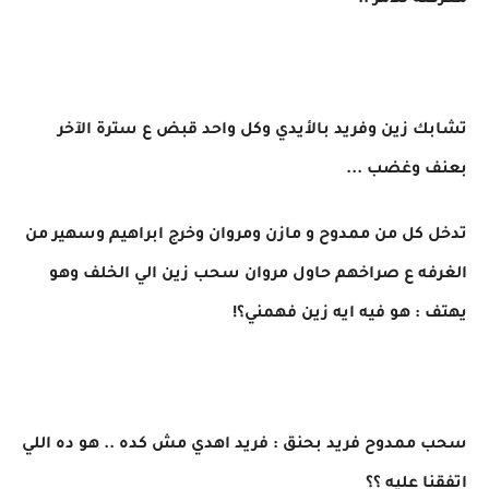
معرفته للأمر ..
تشابك زين وفريد بالأيدي وكل واحد قبض ع سترة الآخر
بعنف وغضب ...
تدخل كل من ممدوح و مازن ومروان وخرج ابراهيم وسهير من
الغرفه ع صراخهم حاول مروان سحب زين الي الخلف وهو
يهتف : هو فيه ايه زين فهمني؟!
سحب ممدوح فريد بحنق : فريد اهدي مش كده .. هو ده اللي
اتفقنا عليه ؟؟