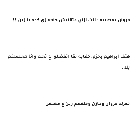
مروان بعصبيه : انت ازاي متقليش حاجه زي كده يا زين ؟؟
هتف ابراهيم بحزم: كفايه بقا اتفضلوا ع تحت وانا هحصلكم
يلا ..
تحرك مروان ومازن وخلفهم زين ع مضض