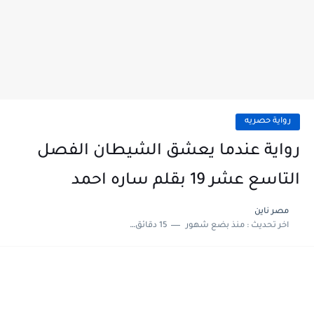
رواية حصريه
رواية عندما يعشق الشيطان الفصل
التاسع عشر 19 بقلم ساره احمد
مصر ناين
اخر تحديث :
منذ بضع شهور
15 دقائق للقراءة