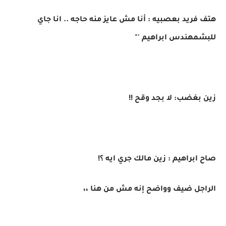
هتف فريد بعصبيه : أنا مش عايز منه حاجه .. انا جاي
للبشمهندس ابراهيم '"
زين بغضب: لا بجد وقح !!
صاح ابراهيم : زين مالك جري ايه ؟!
الراجل ضيف وواضح إنه مش من هنا ،،