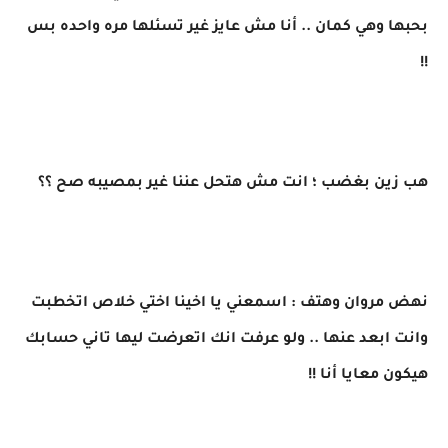
بحبها وهي كمان .. أنا مش عايز غير تسئلها مره واحده بس
!!
هب زين بغضب ؛ انت مش هتحل عننا غير بمصيبه صح ؟؟
نهض مروان وهتف : اسمعني يا اخينا اختي خلاص اتخطبت
وانت ابعد عنها .. ولو عرفت انك اتعرضت ليها تاني حسابك
هيكون معايا أنا !!