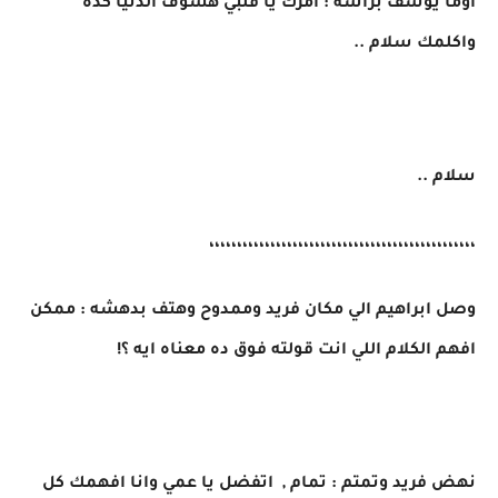
اوما يوسف برأسه : امرك يا قلبي هشوف الدنيا كده
واكلمك سلام ..
سلام ..
،،،،،،،،،،،،،،،،،،،،،،،،،،،،،،،،،،،،،،،،،،،،،،،،
وصل ابراهيم الي مكان فريد وممدوح وهتف بدهشه : ممكن
افهم الكلام اللي انت قولته فوق ده معناه ايه ؟!
نهض فريد وتمتم : تمام , اتفضل يا عمي وانا افهمك كل