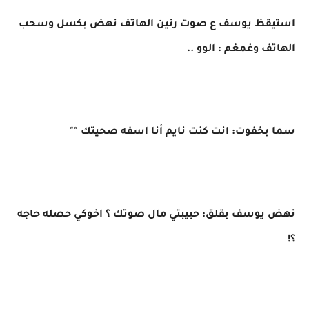
استيقظ يوسف ع صوت رنين الهاتف نهض بكسل وسحب
الهاتف وغمغم : الوو ..
سما بخفوت: انت كنت نايم أنا اسفه صحيتك ""
نهض يوسف بقلق: حبيبتي مال صوتك ؟ اخوكي حصله حاجه
؟!