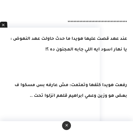
،،،،،،،،،،،،،،،،،،،،،،،،،،،،،،،،،،،،،،،،
عند عهد قصت عليها هويدا ما حدث حاولت عهد النهوض :
يا نهار اسود ايه اللي جابه المجنون ده ؟!
رفعت هويدا كتفها وتمتمت: مش عارفه بس مسكوا ف
بعض هو وزين وعمي ابراهيم قلهم انزلوا تحت ..
×
برقت عهد عيونها: مسكوا ف بعض ازاي !!