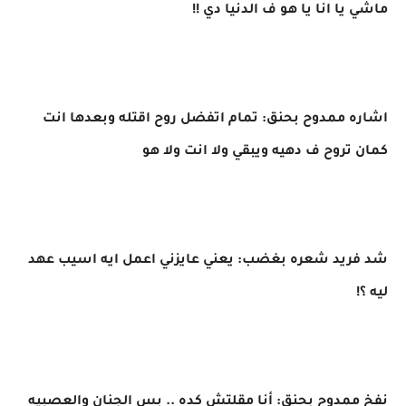
ماشي يا انا يا هو ف الدنيا دي !!
اشاره ممدوح بحنق: تمام اتفضل روح اقتله وبعدها انت
كمان تروح ف دهيه ويبقي ولا انت ولا هو
شد فريد شعره بغضب: يعني عايزني اعمل ايه اسيب عهد
ليه ؟!
نفخ ممدوح بحنق: أنا مقلتش كده .. بس الجنان والعصبيه