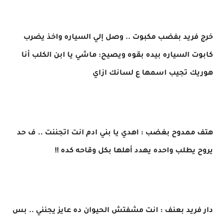
خرج فريد بفضب مكبوت .. وصل إلي السياره واخذ يضرب
كابوت السياره بيده بقوه ويصيح: ماشي يا ابن الكلب أنا
هوريك تجيب اسمها ع لسانك ازاي
هتف ممدوح بغضب : اهدي يا بني ادم انت اتجننت .. ف حد
يروح يطلب واحده يهدد أهلها بكل وقاحه كده !!
دار فريد بعنف : انت مشفتش الحيوان ده عايز يجنني .. بس