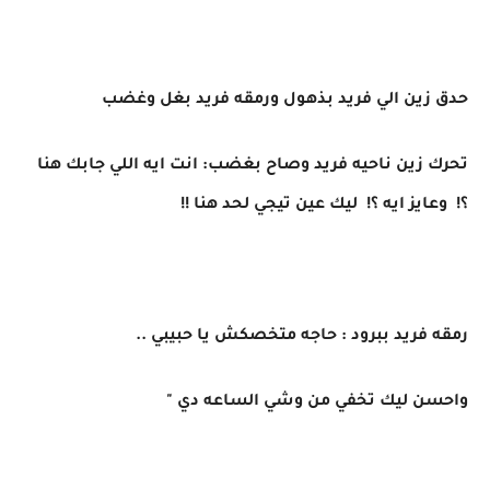
حدق زين الي فريد بذهول ورمقه فريد بغل وغضب
تحرك زين ناحيه فريد وصاح بغضب: انت ايه اللي جابك هنا
؟! وعايز ايه ؟! ليك عين تيجي لحد هنا !!
رمقه فريد ببرود : حاجه متخصكش يا حبيبي ..
واحسن ليك تخفي من وشي الساعه دي "