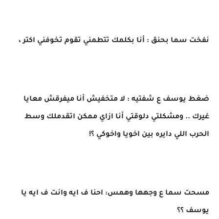
نفخت سما بحنق : أنا بكلمك تتطمني تقوم تخوفني اكتر ،
ضغط يوسف ع شفتيه : لا متخفيش أنا ميفرقش معايا
غيرك .. ومشكلتي دلوقتي أنا ازاي ممكن اتقدملك وسط
الحرب اللي دايره بين اخويا واخوكي ؟!
مسحت سما ع وجهها وهمس: احنا ف ايه وانت ف ايه يا
يوسف ؟؟