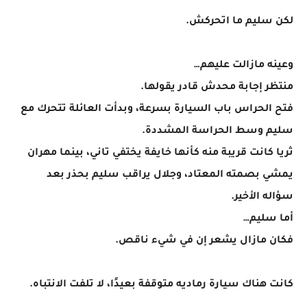
لكن سليم ما اتحركش.
وعينه مازالت عليهم…
منتظر إجابة محدش قادر يقولها.
فتح الحراس باب السيارة بسرعة، وبدأت العائلة تتحرك مع
سليم وسط الحراسة المشددة.
ثريا كانت قريبة منه كأنها خايفة يختفي تاني، بينما مهران
يمشي بصمته المعتاد، وجلال يراقب سليم بحذر بعد
سؤاله الأخير.
أما سليم…
فكان مازال يشعر إن في شيء ناقص.
كانت هناك سيارة رماديه متوقفة بعيدًا، لا تلفت الانتباه.