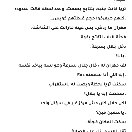
تقيلة.
ثريا كانت جنبه، بتتابع بصمت، وبعد لحظة قالت بهدوء:
ـ كلهم هيعرفوا حجم غلطتهم كويس…
مهران ما ردش، بس عينه مازالت على الشاشة.
فجأة الباب اتفتح بقوة.
دخل جلال بسرعة.
ـ بابا!
لف مهران له ، قال جلال بسرعة وهو لسه بياخد نفسه
ـ إيه اللي أنا سمعته ده؟!
سكتت ثريا لحظة وبصت له باستغراب
ـ سمعت إيه يا جلال؟
لكن جلال كان مش مركز غير في سؤال واحد
ـ ياسمين فين؟
سكت المكان فجأة.