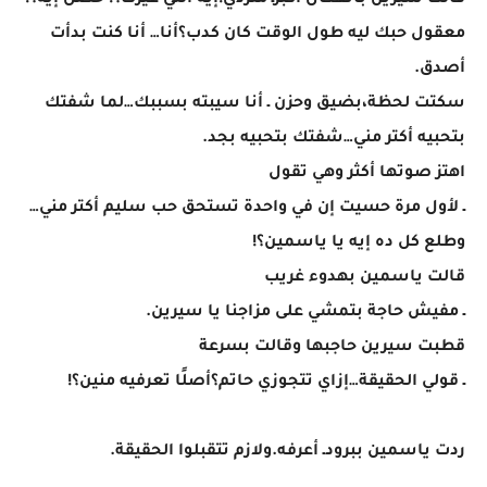
قالت سيرين بانفعال أكبرـ متردي!إيه اللي غيرك؟! حصل إيه؟!
معقول حبك ليه طول الوقت كان كدب؟أنا… أنا كنت بدأت
أصدق.
سكتت لحظة،بضيق وحزن ـ أنا سيبته بسببك…لما شفتك
بتحبيه أكتر مني…شفتك بتحبيه بجد.
اهتز صوتها أكثر وهي تقول
ـ لأول مرة حسيت إن في واحدة تستحق حب سليم أكتر مني…
وطلع كل ده إيه يا ياسمين؟!
قالت ياسمين بهدوء غريب
ـ مفيش حاجة بتمشي على مزاجنا يا سيرين.
قطبت سيرين حاجبها وقالت بسرعة
ـ قولي الحقيقة…إزاي تتجوزي حاتم؟أصلًا تعرفيه منين؟!
ردت ياسمين ببرودـ أعرفه.ولازم تتقبلوا الحقيقة.