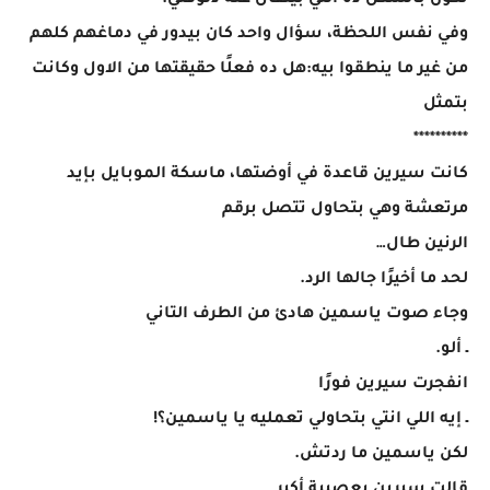
تكون بالشكل ده اللي بيتقال عنه دلوقتي.
وفي نفس اللحظة، سؤال واحد كان بيدور في دماغهم كلهم
من غير ما ينطقوا بيه:هل ده فعلًا حقيقتها من الاول وكانت
بتمثل
**********
كانت سيرين قاعدة في أوضتها، ماسكة الموبايل بإيد
مرتعشة وهي بتحاول تتصل برقم
الرنين طال…
لحد ما أخيرًا جالها الرد.
وجاء صوت ياسمين هادئ من الطرف التاني
ـ ألو.
انفجرت سيرين فورًا
ـ إيه اللي انتي بتحاولي تعمليه يا ياسمين؟!
لكن ياسمين ما ردتش.