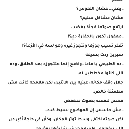
تتكلم
ـ يعني… عشان الفلوس؟
عشان مشاكل سليم؟
ارتفع صوتها فجأة بغضب
ـ معقول تكون بالحقارة دي؟!
تفكر تسيب جوزها وتتجوز غيره وهو لسه في الأزمة؟!
سيرين ردت بسرعة
ـ ده الطبيعي يا ماما…واضح إنها هتتجوزه بعد الطلاق، وده
اللي كانوا مخططين له.
جلال وقف مكانه، عينيه بين الاتنين، لكن ملامحه كانت مش
مطمئنة خالص.
همس لنفسه بصوت منخفض
ـ مش حاسس إن الموضوع بسيط كده…
لكن صوته اختفى وسط توتر المكان، وكأن في حاجة أكبر من