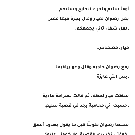
أومأ سليم وتحرك للخارج وسابهم
بص رضوان لميار وقال بنبرة فيها معنى
ـ لعل شغل تاني يجمعكم.
ميار ـ معتقدش.
رفع رضوان حاجبه وقال وهو يراقبها
ـ بس انتي عايزة.
سكتت ميار لحظة، ثم قالت بصراحة هادية
ـ حسيت إني محامية بجد في قضية سليم.
بصلها رضوان طويلًا قبل ما يقول بهدوء أعمق