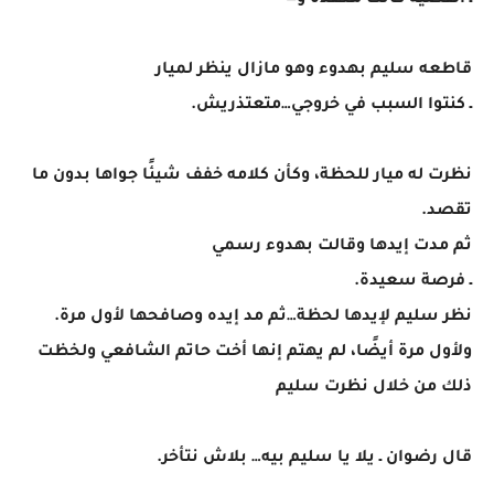
ـ القضية كانت معقدة و—
قاطعه سليم بهدوء وهو مازال ينظر لميار
ـ كنتوا السبب في خروجي…متعتذريش.
نظرت له ميار للحظة، وكأن كلامه خفف شيئًا جواها بدون ما
تقصد.
ثم مدت إيدها وقالت بهدوء رسمي
ـ فرصة سعيدة.
نظر سليم لإيدها لحظة…ثم مد إيده وصافحها لأول مرة.
ولأول مرة أيضًا، لم يهتم إنها أخت حاتم الشافعي ولخظت
ذلك من خلال نظرت سليم
قال رضوان ـ يلا يا سليم بيه… بلاش نتأخر.