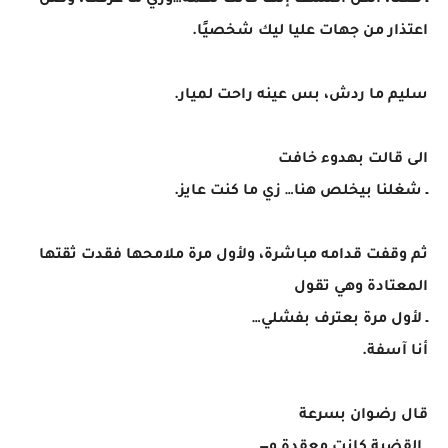
ـ فعلًا، الكل اكتشف إنها كانت تهمة…وزي ما عرفت، وصل
اعتذار من جهات عليا ليك شخصيًا.
سليم ما ردش، بس عينه راحت لميار.
الى قالت بهدوء خافت
ـ شغلنا بيخلص هنا… زي ما كنت عايز.
ثم وقفت قدامه مباشرة، ولأول مرة ملامحها فقدت ثقتها
المعتادة وهي تقول
ـ لأول مرة بعترف بفشلي…
أنا آسفة.
قال رضوان بسرعة