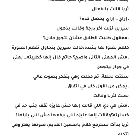
جملة، فثبتت مكانها وهي مش مصدقة.
ثريا قالت بانفعال
ـ إزاي… إزاي يحصل كده؟
سيرين نزلت آخر درجة وقالت بذهول
ـ معقول طلبت الطلاق عشان تتجوز جلال؟
كلهم بصوا لها بشده،قالت سيرين بتحاول تفهم الصورة
ـ مش المعنى التاني واضح؟ حاتم قال إنها خطيبته… يعني
في جواز بيتجهز.
سكتت لحظة، ثم كملت وهي بتفكر بصوت عالي
ـ يمكن من الأول كان في اتفاق…
بصت لثريا وقالت
ـ مش هي دي اللي قالت إنها مش عايزه تقف جنب حد في
خسارته؟وقالت إنها عايزه اللي يرفعها مش اللي ينزلها؟
ثريا بدأت تسترجع كلام ياسمين القديم، صوتها يهتز وهي