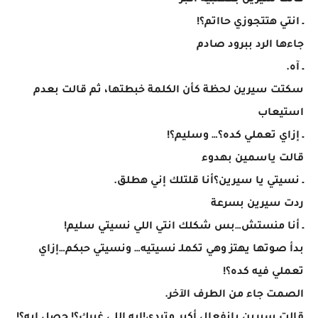
قالت سيرين بعصبية أكبر
ـ انتي هتتجوزي حااتم؟!
جاءها الرد ببرود صادم
ـ آه.
سكتت سيرين لحظة كأن الكلمة خبطتها، ثم قالت بعدم
استيعاب
ـ إزاي تعملي كده؟… وسليم؟!
قالت ياسمين بهدوء
ـ نسيتي يا سيرين؟أنا قلتلك إني هطلق.
ردت سيرين بسرعة
ـ أنا منستش…بس شكلك انتي اللي نسيتي سليم!
بدأ صوتها يهتز وهي تكملـ نسيتيه… ونسيتي حبكم…إزاي
تعملي فيه كده؟!
الصمت جاء من الطرف الآخر.