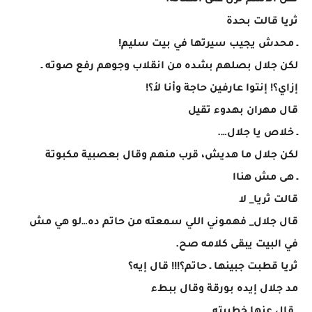
ثقل الاسم نزل على الصالة.
ثريا قالت بحدة
ـ محدش يجيب سيرتها في بيت سليم!
لكن جلال بصلهم بشده من انقلاب وجوهم رفع صوته ـ
إزاي؟! إنتوا عارفين حاجة وأنا لأ؟!
قال مهران بهدوء تقيل
ـ خلاص يا جلال….
لكن جلال ما هديش، قرب منهم وقال بعصبية مكبوتة
ـ هى مش هناا
قالت ثريا_ لا
قال جلال_ فهموني اللي سمعته من حاتم ده…لو هي مش
في البيت يبقى كلامه صح.
ثريا قطبت جبينها ـ حاتم؟!!! قال إيه؟
مد جلال إيده بورقة وقال ببطء