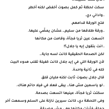
ـ قال عنها خطيبته…
سكت لحظة ثم كمل بصوت أخفض لكنه أخطر
ـ واداني دي.
فتح الورقة قدامهم.
ـ ورقة طلاقها من سليم… عشان يمضّي عليها.
اتسعت عين ثريا فجأة، وقامت من مكانها
ـ انت بتقول إيه يا جلال؟!
لكن الصدمة الحقيقية كانت لسه جاية…
لأن الورقة اللي في إيد جلال كانت كفيلة تقلب هدوء البيت
كله في ثانية واحدة.
قال جلال بصوت ثابت لكنه مليان قلق
ـ لو ياسمين مش هنا… يبقى فعلا في فيلا حاتم هناك.
سكتت ثريا فجأة، عينيها اتسعت بصدمة.
وفى اللحظة دي، كانت سيرين نازلة على السلم وسمعت آخر