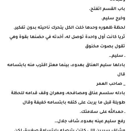
وفجأة…
باب القسم اتفتح.
وخرج سليم.
لحظة ظهوره وحدها خلت الكل يتحرك ناحيته بدون تفكير.
ثريا كانت أول واحدة توصل له، أخدته في حضنها بقوة وهي
تقول بصوت مخنوق
ـ سليم…
بادلها سليم العناق بهدوء، بينما معتز اقترب منه بابتسامه
قال
_ صاحب العمر
بادله سلسم عناق ومصافحه، ومهران وقف قدامه للحظة
طويلة قبل ما يربت على كتفه بابتسامه خفيفة وقال
ـ حمدالله على سلامتك.
رفع سليم عينه بهدوء.شاف جلال…