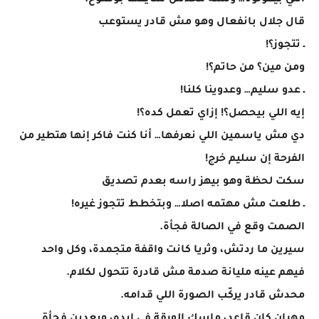
اللي بيقولوه… ولسه محدش شايفها بوضوح.
قال جلال بانفعال وهو مش قادر يستوعب
ـ تتجوز؟!
ومن مين؟ من حاتم؟!
ـ عدو سليم… وعدوينا كلنا!
إيه اللي بيحصل؟! إزاي تعمل كده؟!
دي مش ياسمين اللي نعرفها… أنا كنت فاكر إنها هتطير من
الفرحة إن سليم خرج!
سكت لحظة وهو بيهز راسه بعدم تصديق
ـ طلعت مش مهتمه اصلا… وبتخطط تتجوز غيره!
الصمت وقع في الصالة فجأة.
سيرين ما ردتش، وثريا كانت واقفة متجمدة، وكل واحد
فيهم عينه مليانة صدمة مش قادرة تتحول لكلام.
محدش قادر يركّب الصورة اللي قدامه.