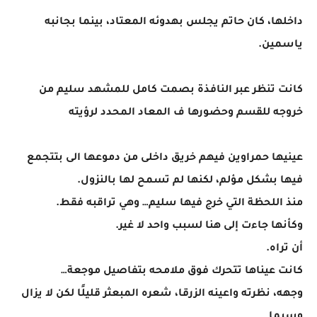
داخلها، كان حاتم يجلس بهدوئه المعتاد، بينما بجانبه
ياسمين.
كانت تنظر عبر النافذة بصمت كامل للمشهد سليم من
خروجه للقسم وحضورها ف المعاد المحدد لرؤيته
عينيها حمراوين فيهم خريق داخلى من دموعها الى بتتجمع
فيها بشكل مؤلم، لكنها لم تسمح لها بالنزول.
منذ اللحظة التي خرج فيها سليم… وهي تراقبه فقط.
وكأنها جاءت إلى هنا لسبب واحد لا غير.
أن تراه.
كانت عيناها تتحرك فوق ملامحه بتفاصيل موجعة…
وجهه، نظرته واعينه الزرقا، شعره المبعثر قليلًا لكن لا يزال