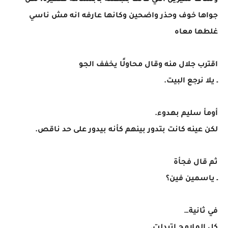
وشاف سيرين اللي كانت بتبصله بابتسامة صغيرة، لكن
جواها خوف وحذر واضحين وكانها عارفه انه مش ناسي
غلطها معاه
اقترب جلال منه وقال محاولًا يخفف الجو
ـ يلا نرجع البيت.
أومأ سليم بهدوء.
لكن عينه كانت بتدور بينهم كأنه بيدور على حد ناقص.
ثم قال فجأة
ـ ياسمين فين؟
في ثانية…