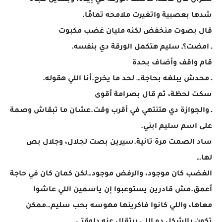
مهران كان قاعد، ماسك الورقة في إيده، وبعدين فجأة
شدها بعصبية واتغيرت ملامحه تمامًا.
قال بصوت منخفض لكنه مليان غضب مكبوت
ـ امضت؟ـ سليم هتكمل الورقة دي بنفسه.
قام واقف وأضاف بحدة
ـ محدش يبلغه بحاجة… لحد ما يخرج.أنا اللي هقوله.
سكت لحظة، ثم قال بصرامة أقوى
ـ والجوازة دي هتنتهي في أقرب وقت.عشان ما تبقاش وصمة
على اسم سليم ابني.
ساد الصمت مرة تانية.سيرين بصت لجلال، وجلال بص
لها…
الغضب كان موجود، والرفض موجود…لكن كمان كان في حاجة
أعمق.مش قادرين يستوعبوا إن ياسمين اللي عاشوا
معاها، واللي كانوا فاكرينها مهوسه بحب سليم…ممكن