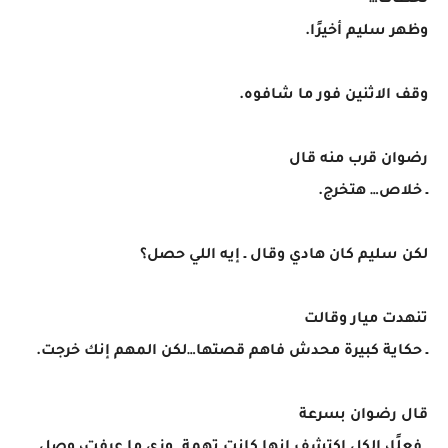
لحظات…
وظهر سليم أخيرًا.
وقف الاثنين فور ما شافوه.
رضوان قرب منه قال
ـ خلاص… هتخرج.
لكن سليم كان هادي وقال ـ إيه اللي حصل؟
تنهدت ميار وقالت
ـ حكاية كبيرة محدش فاهم قصتها…لكن المهم إنك خرجت.
قال رضوان بسرعة