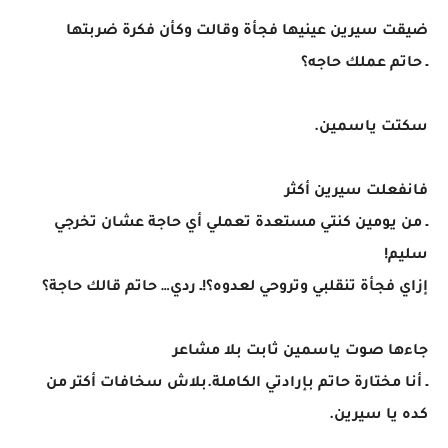
ضيقت سيرين عينيها فجأة وقالت وكأن فكرة ضربتها
ـ حاتم عملك حاجه؟
سكتت ياسمين.
فانفعلت سيرين أكثر
ـ من يومين كنتي مستعدة تعملي أي حاجة عشان تخرجي
سليم!
إزاي فجأة تنقلبي وتروحي لعدوه؟!ـ ردي… حاتم قالك حاجة؟
جاءها صوت ياسمين ثابت بلا مشاعر
ـ أنا مختارة حاتم بإرادتي الكاملة.بلاش سخافات أكتر من
كده يا سيرين.