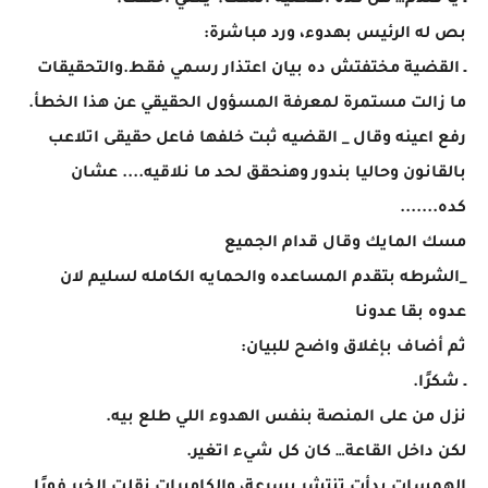
ـ يا فندم… هل كده القضية انتهت؟ يعني اختفت؟
بص له الرئيس بهدوء، ورد مباشرة:
ـ القضية مختفتش ده بيان اعتذار رسمي فقط.والتحقيقات
ما زالت مستمرة لمعرفة المسؤول الحقيقي عن هذا الخطأ.
رفع اعينه وقال _ القضيه ثبت خلفها فاعل حقيقى اتلاعب
بالقانون وحاليا بندور وهنحقق لحد ما نلاقيه.... عشان
كده.......
مسك المايك وقال قدام الجميع
_الشرطه بتقدم المساعده والحمايه الكامله لسليم لان
عدوه بقا عدونا
ثم أضاف بإغلاق واضح للبيان:
ـ شكرًا.
نزل من على المنصة بنفس الهدوء اللي طلع بيه.
لكن داخل القاعة… كان كل شيء اتغير.