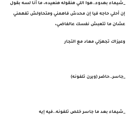
_شيماء بهدوء..هوا اللي هنقوله هنعيده، ما أنا لسه بقول
إن أحلي حاجه فيا إن محدش فاهمني ومتحاولش تفهمني
عشان ما تتعبش نفسك عالفاضي،
وعيزاك تجهزلي معاد مع التجار
_جاسر..حاضر (ويرن تلفونه)
_شيماء بعد ما جاسر خلص تلفونه..فيه إيه