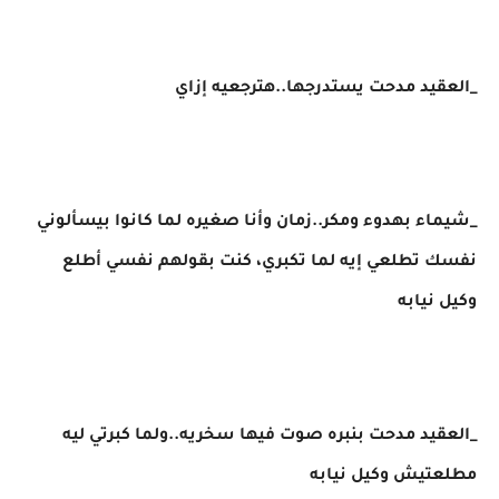
_العقيد مدحت يستدرجها..هترجعيه إزاي
_شيماء بهدوء ومكر..زمان وأنا صغيره لما كانوا بيسألوني
نفسك تطلعي إيه لما تكبري، كنت بقولهم نفسي أطلع
وكيل نيابه
_العقيد مدحت بنبره صوت فيها سخريه..ولما كبرتي ليه
مطلعتيش وكيل نيابه