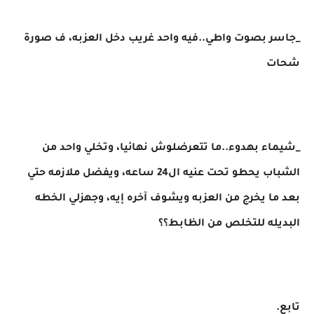
_جاسر بصوت واطي..فيه واحد غريب دخل العزبه، ف صورة
شحات
_شيماء بهدوء..ما تتعرضلوش نهائيا، وتخلي واحد من
الشباب يحطو تحت عنيه ال24 ساعه، ويفضل ملازمه حتي
بعد ما يخرج من العزبه ويشوف آخره إيه، وجهزلي الخطه
البديله للتخلص من الظابط؟؟
تابع.