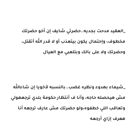
_العقيد مدحت بجديه..حضرتي شايف إن أخو حضرتك
مخطوف، وإحتمال يكون بيتعذب أو لا قدر الله أتقتل،
وحضرتك ولا على بالك وبتلعبي مع العيال
_شيماء بهدوء ونظره غضب..بالنسبه لأخويا إن شاءالله
مش هيحصله حاجه، وأنا ف أنتظار حكومة بلدي ترجعهولي
وتعاقب اللي خطفوه،ولو حضرتك مش عارف ترجعه أنا
هعرف إزاي أرجعه