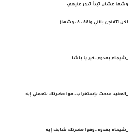
وشها عشان تبدأ تدور عليهم،
لكن تتفاجئ باللي واقف ف وشها)
_شيماء بهدوء..خير يا باشا
_العقيد مدحت بإستغراب..هوا حضرتك بتعملي إيه
_شيماء بهدوء..وهوا حضرتك شايف إيه