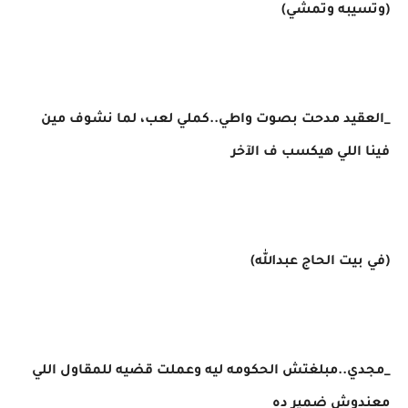
(وتسيبه وتمشي)
_العقيد مدحت بصوت واطي..كملي لعب، لما نشوف مين
فينا اللي هيكسب ف الآخر
(في بيت الحاج عبدالله)
_مجدي..مبلغتش الحكومه ليه وعملت قضيه للمقاول اللي
معندوش ضمير ده