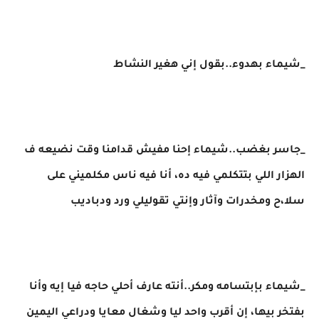
_شيماء بهدوء..بقول إني هغير النشاط
_جاسر بغضب..شيماء إحنا مفيش قدامنا وقت نضيعه ف
الهزار اللي بتتكلمي فيه ده، أنا فيه ناس مكلميني على
سلا،ح ومخدرات وآثار وإنتي تقوليلي ورد ودباديب
_شيماء بإبتسامه ومكر..أنته عارف أحلي حاجه فيا إيه وأنا
بفتخر بيها، إن أقرب واحد ليا وشغال معايا ودراعي اليمين