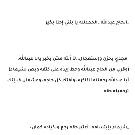
_الحاج عبدالله..الحمدلله يا بنتي إحنا بخير
_مجدي بحزن وإستعجال..لأ أنته مش بخير يابا عبدالله،
(وقرب من الحاج عبدالله وحط إيده على كتفه وبص لشيماء)
آبا عبدالله رجعتله الذاكره، وأفتكر كل حاجه، وعشمان ف إنك
ترجعيله حقه
_شيماء بإبتسامه..أعتبر حقه رجع وبذياده كمان،