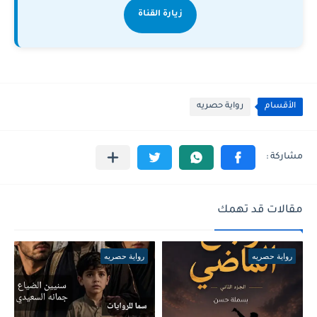
زيارة القناة
الأقسام
رواية حصريه
مقالات قد تهمك
رواية حصريه
رواية حصريه