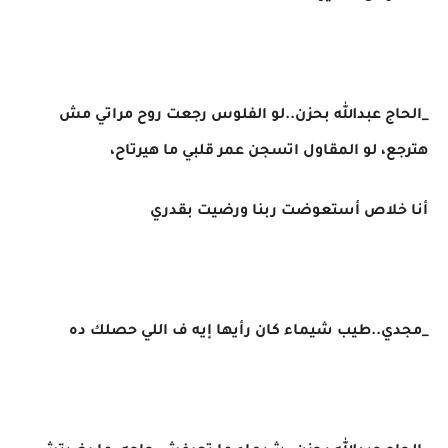
_الحاج عبدالله بحزن..لو الفلوس رجعت روح مراتي مش
هترجع، لو المقاول اتسجن عمر قلبي ما هيرتاح،
أنا خلاص أستعوضت ربنا ورضيت بقدري
_مجدي..طيب شيماء كان رأيها إيه ف اللي حصلك ده