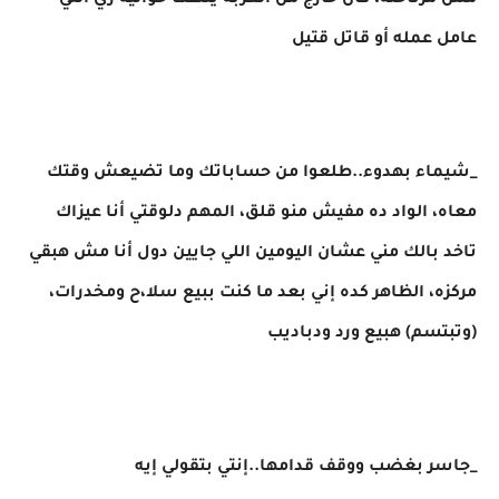
مش مرتاحله، كان خارج من العزبه يتلفت حواليه زي اللي
عامل عمله أو قاتل قتيل
_شيماء بهدوء..طلعوا من حساباتك وما تضيعش وقتك
معاه، الواد ده مفيش منو قلق، المهم دلوقتي أنا عيزاك
تاخد بالك مني عشان اليومين اللي جايين دول أنا مش هبقي
مركزه، الظاهر كده إني بعد ما كنت ببيع سلا،ح ومخدرات،
(وتبتسم) هبيع ورد ودباديب
_جاسر بغضب ووقف قدامها..إنتي بتقولي إيه