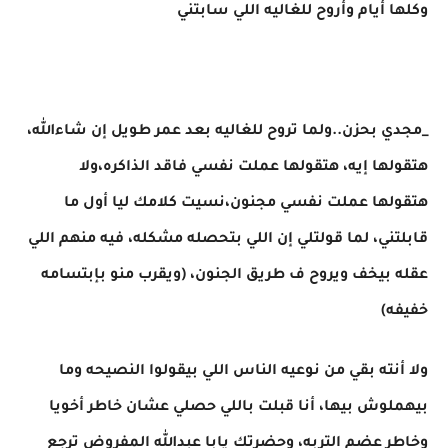
وكلها أيام وأروح للغاليه اللي سابتني
_مجدي بحزن..ولما تروح للغاليه بعد عمر طويل إن شاءالله،
هتقولها إيه، هتقولها عملت نفسي فاقد الذاكره،ولا
هتقولها عملت نفسي مجنون،نسيت كلامك ليا أول ما
قابلتني، لما قولتلي إن اللي بتحصله مشكله، فيه منهم اللي
عقله بيخف ويروح ف طريق الجنون، (ويقرب منو بإبتسامه
خفيفه)
ولا أنته بقي من نوعيه الناس اللي بيقولوا النصيحه وما
بيهملوش بيها، أنا قبلت باللي حصلي عشان خاطر أخويا
وخاطر عضم التربه، وحضرتك يابا عبدالله المفروض ترجع