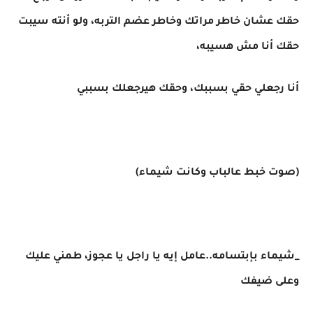
حقك عشان خاطر مراتك وخاطر عضم التربه، ولو أنته سيبت
حقك أنا مش هسيبه،
أنا رجعلي حقي بسببك، وحقك هيرجعلك بسببي
(صوت خبط عالباب وكانت شيماء)
_شيماء بإبتسامه..عامل إيه يا راجل يا عجوز، طمني عليك
وعلى ضيفك