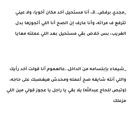
_مجدي برفض..لأ، أنا مستحيل آخد مكان أخويا، ولا عيني
تترفع ف مراته، وأنا عارف إن الصح أنا اللي أتجوزها بدل
الغريب، بس خلاص بقي مستحيل بعد اللي عملته معايا
_شيماء بإبتسامه من الداخل..عالعموم أنا قولت آخد رأيك
واللي أنته شايفه صح أعمله ومحدش هيغصبك على حاجه،
(وتبص للحاج عبدالله) يلا بقي يا راجل يا عجوز قولي مين اللي
مزعلك