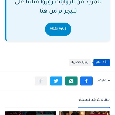
للمزيد من الروايات زوروا قناتنا على
تليجرام من هنا
زيارة القناة
الأقسام
رواية حصريه
مقالات قد تهمك