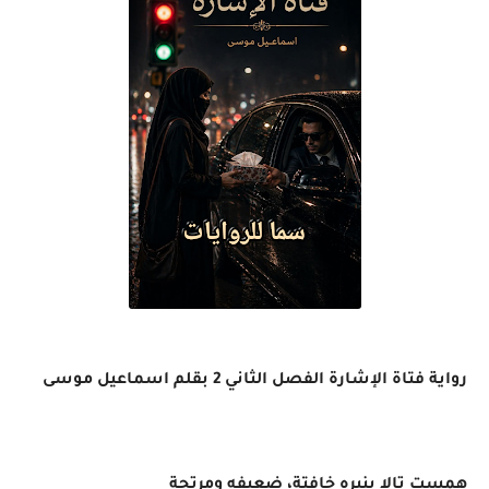
رواية فتاة الإشارة الفصل الثاني 2 بقلم اسماعيل موسى
همست تالا بنبره خافتة، ضعيفه ومرتجة