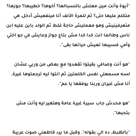
"أيوة وأنت مين معلش بالنسبالها؟ أخوها؟ خطيبها؟ جوزها؟
متكلم عليها حتى؟ ثم للمرة الألف أنا مينفعيش أدخل, هي
متعرفينيش وهو معمليش حاجة غلط ثم الولد باين عليه ابن
ناس وطالما انت كدا كدا مش بتاع جواز وعايش في جو اختي
وأمي فسيبها تعيش حياتها بقى".
"هو أنت وصافي بقيتوا تقعدوا مع بعض من وريي عشان
لسه مسمعلي نفس الكلمتين ثم انتوا ليه ترجمتوها غيرة,
أنا مش غيران وربنا يوفقها يا عم".
"هو محدش جاب سيرة غيرة عامة وهتغير ليه وأنت مش
بتحبها".
"بالظبط, ده الي بقوله". وقبل ما يرد قاطعني صوت عريبة