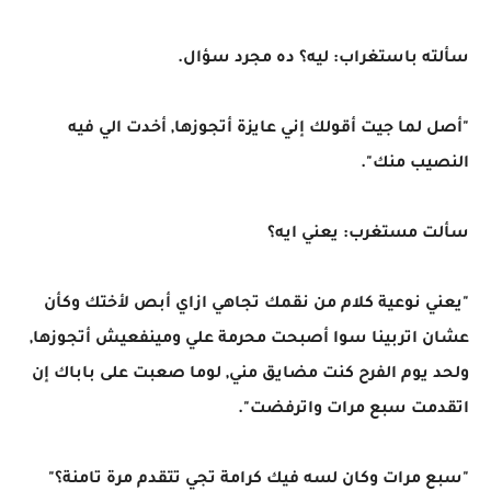
سألته باستغراب: ليه؟ ده مجرد سؤال.
"أصل لما جيت أقولك إني عايزة أتجوزها, أخدت الي فيه
النصيب منك".
سألت مستغرب: يعني ايه؟
"يعني نوعية كلام من نقمك تجاهي ازاي أبص لأختك وكأن
عشان اتربينا سوا أصبحت محرمة علي ومينفعيش أتجوزها,
ولحد يوم الفرح كنت مضايق مني, لوما صعبت على باباك إن
اتقدمت سبع مرات واترفضت".
"سبع مرات وكان لسه فيك كرامة تجي تتقدم مرة تامنة؟"