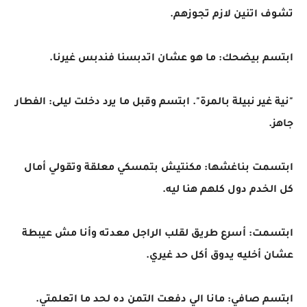
تشوف اتنين لازم تجوزهم.
ابتسم بيضحك: ما هو عشان اتدبسنا فندبس غيرنا.
"نية غير نبيلة بالمرة". ابتسم وقبل ما يرد دخلت ليلى: الفطار
جاهز.
ابتسمت بناغشها: مكنتيش بتمسكي معلقة وتقولي أمال
كل الخدم دول كلهم هنا ليه.
ابتسمت: أسرع طريق لقلب الراجل معدته وأنا مش عيبطة
عشان أخليه يدوق أكل حد غيري.
ابتسم صافي: مانا الي دفعت التمن ده لحد ما اتعلمتي.