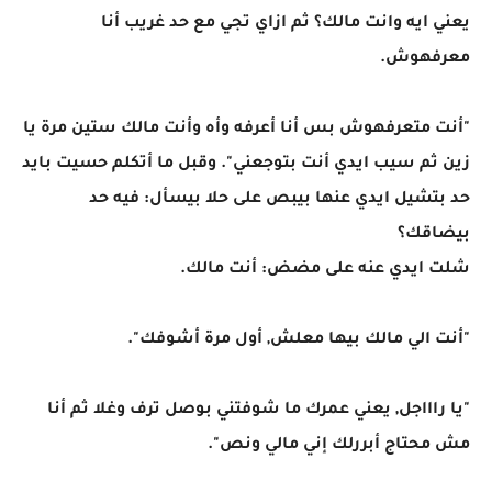
يعني ايه وانت مالك؟ ثم ازاي تجي مع حد غريب أنا
معرفهوش.
"أنت متعرفهوش بس أنا أعرفه وأه وأنت مالك ستين مرة يا
زين ثم سيب ايدي أنت بتوجعني". وقبل ما أتكلم حسيت بايد
حد بتشيل ايدي عنها بيبص على حلا بيسأل: فيه حد
بيضاقك؟
شلت ايدي عنه على مضض: أنت مالك.
"أنت الي مالك بيها معلش, أول مرة أشوفك".
"يا راااجل, يعني عمرك ما شوفتني بوصل ترف وغلا ثم أنا
مش محتاج أبررلك إني مالي ونص".