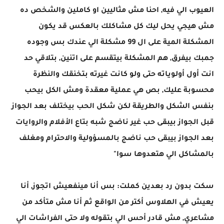
العيوب الي فيه, احنا مش مثاليين او كاملين والشخص ده
مش هيجي يحل ليك كل مشاكلك بالعكس قد يكون
المشكلة المية على ال 99 مشكلة الي عندك بس وجوده
جمبك بيفرق, هم المشكلة بيتقسم على اتنين, بتلاقي حد
انت أول أولوياته حتى ولو كانت غيرته بتخنقك والنظرة
محسوبة عليك, بص هي عملية معقدة ومش الكل بيحب
بنفس الشكل والطريقة لكن شكل الحب بيختلف بعد الجواز
قبل الجواز بيبقى حب غير ناضج شبه بتاع الأفلام والروايات
بعد الجواز بيبقى حب ناضج بالمسؤولية والاحترام ومغلف
بالمشاكل الي هتعدوها سوا"
سكت بدون رد بعدين كملت: بس أنا مينفعيش اتجوز, أنا
يعيش في الهلاوس أكتر من الواقع ثم أنا مش متأكد من
مشاعري, مش قادر أحس الي بتقوله ولا حتى الفراشات الي