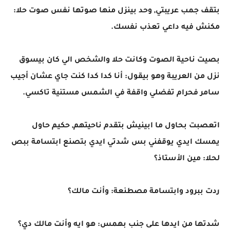
بتقف جمب عريبتي, وحد بينزل منها صوتها نفس صوت حلا:
مكنش فيه داعي تعذب نفسك.
بصيت ناحية الصوت وكانت حلا والشخص الي كان بيسوق
نزل من العريبة وهو بيقول: أنا كدا كدا كنت جاي عشان أجيب
سامر فحرام تفضلي واقفة في الشمس مستنية تاكسي.
اتعصبت بحاول ما ابينيش بتقدم ناحيتهم, حكيم حاول
يمسك ايدي يوقفني بس شدتي ايدي بتصنع ابتسامة ببص
لحلا: مين الأستاذ؟
ردت ببرود وابتسامة مصطنعة: وأنت مالك؟
شدتها من ايدها على جنب بهمس: هو ايه وأنت مالك دي؟