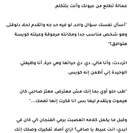
عمالة تطلع من عيونك وأنت بتتكلم.
"أسأل نفسك سؤال واحد, لو فيه حد جه واتقدم لحلا دلوقتى
وهو شخص مناسب جدا ومكانته مرموقة وعيلته كويسة
هتوافق؟"
اترددت: وأنا مالي, دي, دي حياتها وهي حرة, أنا وظيفتي
الوحيدة إني أطمن إنه كويس.
"طب حلو أوي بما إنك مش معترض, معتز صاحبي كان
هيموت ويتقدم ليها بس انا فكرت إنها تهمك..."
وقبل ما يكمل كلامه اتعصبت برمي الفنجان الي كان في
ايدي: انت عبيط يا صافي؟ ازاي أصلا تفكيرك وصلك إنك