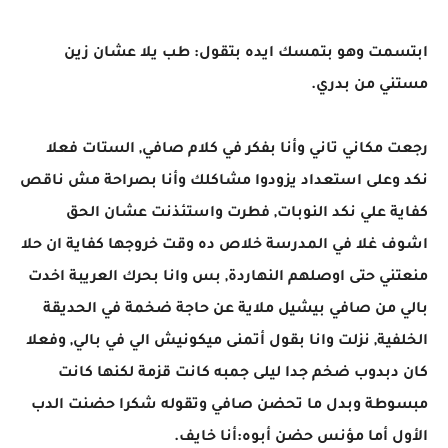
ابتسمت وهو بتمسك ايده بتقول: طب يلا عشان زين
مستني من بدري.
رجعت مكاني تاني وأنا بفكر في كلام صافي, الستات فعلا
نكد وعلى استعداد يزودوا مشاكلك وأنا بصراحة مش ناقص
كفاية علي نكد النوبات, فطرت واستئذنت عشان الحق
اشوف غلا في المدرسة خلاص ده وقت خروجها كفاية ان حلا
منعتني حتى اوصلهم النهاردة, بس وانا بحرك العريبة اخدت
بالي من صافي بيشيل ملاية عن حاجة ضخمة في الحديقة
الخلفية, نزلت وانا بقول أتمنى ميكونيش الي في بالي, وفعلا
كان دبدوب ضخم جدا ليلى جمبه كانت قزمة لكنها كانت
مبسوطة وبدل ما تحضن صافي وتقوله شكرا حضنت الدب
الأول أما مؤنس حضن أبوه:أنا خايف.