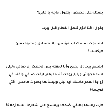
بصتله على مضض: بتقول حاجة يا قلبي؟
بقول: اننا لازم نلحق الفطار قبل يبرد.
ابتسمت بمسك ايد مؤنس: يلا نتسابق ونشوف مين
هيكسب؟
ابتسم بيحاول يجري وأنا لحقته بس لاحظت إن صافي وليلى
لسه مجوش ورايا, روحت أنده ليهم, ليقت صافي واقف في
زواية الممر ماسك ايد ليلى وبيسألها بصوت هامس: أنتي
كويسة؟
هزت راسها بالنفي, ضمها بيمسح على شعرها: لسه زعلانة