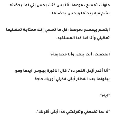
حاولت تمسح دموعها: أنا بس كنت بحس إني لما بحضنه
بشم فيه ريحتها وبحس بحضنها.
ابتسم بيمسح دموعها: كل ما تحسي إنك محتاجة تحضنيها
تعاليلي وأنا كدا كدا المستفيد.
اتعصبت: أنت بتهزر وأنا مضايقة؟
"أنا أقدر أزعل القمر ده". قال الأخيرة بيبوس ايدها وهو
بيقولها بعد الفطار أبقى فكرني أوريك حاجة.
"ايه؟"
"لا لما تضحكي وتفرفشي كدا أبقى أقولك".