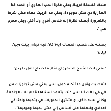
عندك فلسفة غريبة, يعني فكرة الحب العذري أو الصداقة
العذرية دي مش موجودة, يعني حد اتربيت معاه مش شرط
بالضرورة أبصله نظرة إنه خلاص أخوي ولا أختي وبقى محرم
علي".
بصتله على غضب: قصدك ايه؟ كان فيه تجاوز بينك وبين
ليلى؟
"يعني انت الشيخ الشعرواي مثلا, ما صباح الفل يا زين".
اتعصبت وقبل ما أتكلم كمل: بس يعني مش تجاوزات من
الي في بالك أنا بس كنت بتعمد استناها قدام باب الجامعة
وكأني لسه داخل, أو اشتري الحلويات الي بتحبها واحنا في
اعدادي وادهلها على أساس إني مش بحبها وهرميها".