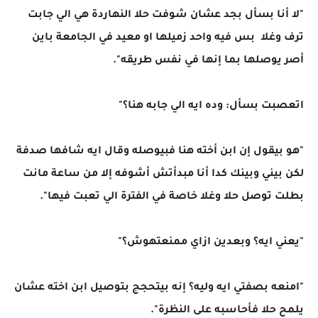
"لا أنا بسأل بجد عشان شوفت حلا النهاردة هي الي جابت
ترف وغلا بس فيه واحد زميلها او معيد في الجامعة باين
أصر يوصلها بما إنها في نفس طريقه".
اتعصبت بسأل: وده ايه الي جابه هنا؟"
"هو بيقول إن ابن أخته هنا فبيوصله وقال ايه شافها صدفة
لكن بيني وبينك كدا أنا مبدأتش أشوفه إلا من ساعة مانت
بطلت توصل حلا وغلا خاصة في الفترة الي تعبت فيها".
"يعني ايه؟ وبعدين ازاي ممنعتهوش؟"
"امنعه بصفتي ايه وليه؟ إنه بيتحجج بتوصيل ابن اخته عشان
يلمح حلا فأحاسبه على النظرة".