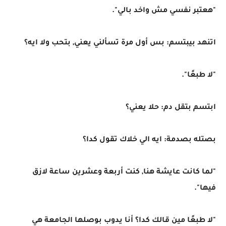
"هعتبر نفسي مش واخد بالي".
اتنهد بيبتسم: بس أول مرة تسألني يعني, بتحب ولا ايه؟
"لا طبعًا".
ابتسم بتقل دم: حلا يعني؟
بصتله بصدمة: ايه الي خلاك تقول كدا؟
"لما كانت عايشة هنا, كنت أربعة وعشرين ساعة لازق
فيها".
"لا طبعًا مين قالك كدا؟ أنا يدوب بوصلها الجامعة هي