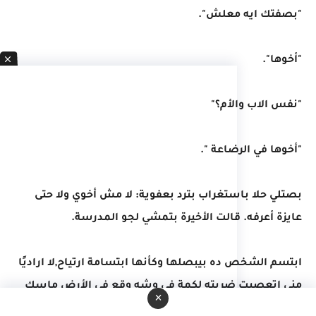
"بصفتك ايه معلش".
"أخوها".
"نفس الاب والأم؟"
"أخوها في الرضاعة ".
بصتلي حلا باستغراب بترد بعفوية: لا مش أخوي ولا حتى
عايزة أعرفه. قالت الأخيرة بتمشي لجو المدرسة.
ابتسم الشخص ده بيبصلها وكأنها ابتسامة ارتياح,لا اراديًا
مني اتعصبت ضربته لكمة في وشه وقع في الأرض ماسك
×
أنفه وهو بيسأل: أنت عبيط؟ وقبل ما يمد ايده حكيم وقف