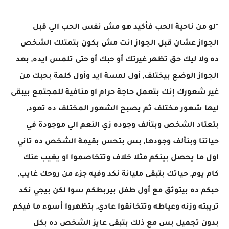
"لو من ناحية الحب فأكيد هو مش نفس الحب الي قبل
الجواز عشان قبل الجواز انت مش بكون بتمتلك الشخص
ده ولا ليك حق تظهر غيرتك أو حبك أو حتى تلمس ايده, بعد
الجواز الوضع بيختلف, أول لمسة ايد وأول كلمة بحبك من
غير شعورك إنك بتعمل حاجة حرام او منافية للمجتمع بيبقى
ليها شعور مختلف ثم يصبح الشعور المختلف ده تعود,
بتعتاد الشخص وبتألف وجوده زي النعم الي موجودة في
حياتنا وبنألف وجودها, بس بتحس بقيمة الشخص ده تاني
اول ما يحصل بينكم مثلا خلاف وتتخاصموا او يغيب عنك
كام يوم, حياتك بتبقى مليانة نكد وفيه جزء من روحك غايب,
حبكم ده بيتوثق مع أول طفل بيربطكم سوا لكن بيجي نكد
تريبته وزنه وعياطه وتتخانقوا عادي, بتظهروا أسوء ما فيكم
بدون تجميل بس مع ذلك بتبقى عايز الشخص ده بكل