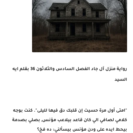
رواية منزل آل جاد الفصل السادس والثلاثون 36 بقلم ايه
السيد
"امتى أول مرة حسيت إن قلبك دق فيها لليلى". كنت بوجه
كلامي لصافي الي كان قاعد بيلاعب مؤنس, بصلي بصدمة
بيحط ايده على ودن مؤنس بيسألني: ده فخ؟