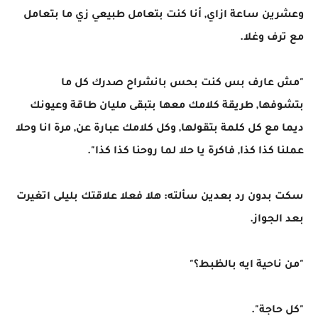
وعشرين ساعة ازاي, أنا كنت بتعامل طبيعي زي ما بتعامل
مع ترف وغلا.
"مش عارف بس كنت بحس بانشراح صدرك كل ما
بتشوفها, طريقة كلامك معها بتبقى مليان طاقة وعيونك
ديما مع كل كلمة بتقولها, وكل كلامك عبارة عن, مرة انا وحلا
عملنا كذا كذا, فاكرة يا حلا لما روحنا كذا كذا".
سكت بدون رد بعدين سألته: هلا فعلا علاقتك بليلى اتغيرت
بعد الجواز.
"من ناحية ايه بالظبط؟"
"كل حاجة".