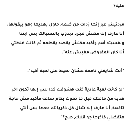
عليه؟
مردتيش غير إنها زدات من ضمه, حاول يهديها وهو بيقولها:
أنا عارف إنه مكنش مجرد دبدوب بالنسبالك بس ابننا
ونفسيته أهم وأكيد مكنش يقصد يقطعه ثم كانت غلطتي
أنا كان المفروض مغبيش عنه".
"أنت شايفني تافهة عشان بعيط على لعبة أكيد".
"لو كانت لعبة عادية كنت هشوفك كدا بس إنها تكون آخر
هدية من مامتك قبل ما تموت بكام ساعة فأكيد مش حاجة
تافهة, أنا عارف إنه شال كل ذكرياتك معها بس أنتي
هتفضلي فاكرها جو قلبك, صح؟"