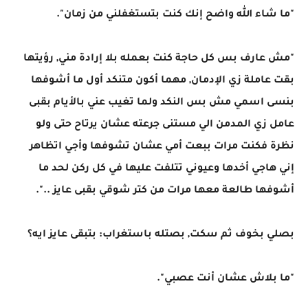
"ما شاء الله واضح إنك كنت بتستغفلني من زمان".
"مش عارف بس كل حاجة كنت بعمله بلا إرادة مني, رؤيتها
بقت عاملة زي الإدمان, مهما أكون متنكد أول ما أشوفها
بنسى اسمي مش بس النكد ولما تغيب عني بالأيام بقبى
عامل زي المدمن الي مستنى جرعته عشان يرتاح حتى ولو
نظرة فكنت مرات ببعت أمي عشان تشوفها وأجي اتظاهر
إني هاجي أخدها وعيوني تتلفت عليها في كل ركن لحد ما
أشوفها طالعة معها مرات من كتر شوقي بقبى عايز ..".
بصلي بخوف ثم سكت, بصتله باستغراب: بتبقى عايز ايه؟
"ما بلاش عشان أنت عصبي".