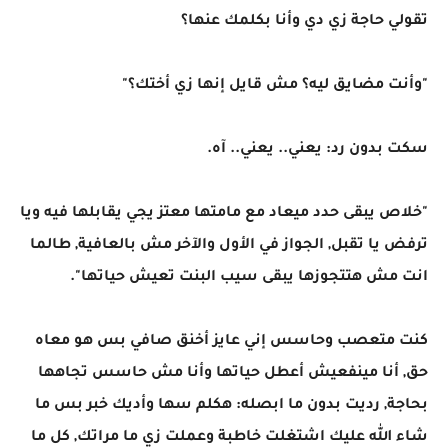
تقولي حاجة زي دي وأنا بكلمك عنها؟
"وأنت مضايق ليه؟ مش قايل إنها زي أختك؟"
سكت بدون رد: يعني.. يعني.. آه.
"خلاص يبقى حدد ميعاد مع مامتها معتز يجي يقابلها فيه ويا
ترفض يا تقبل, الجواز في الأول والآخر مش بالعافية, طالما
انت مش هتتجوزها يبقى سيب البنت تعيش حياتها".
كنت متعصب وحاسس إني عايز أخنق صافي بس هو معاه
حق, أنا مينفعيش أعطل حياتها وأنا مش حاسس تجاهها
بحاجة, رديت بدون ما ابصله: هكلم سها وأديك خبر بس ما
شاء الله عليك اشتغلت خاطبة وعملت زي ما مراتك, كل ما