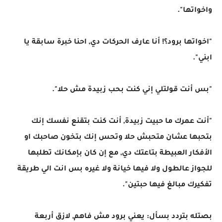
واخواتها".
"اخواتها برود؟! أنا عارف الحركات دي, احنا خبرة سابقة يا
ابني".
"بس أنت قولتلي إني كنت بحب زبيدة مش حلا".
"أنت عمرك ما حبيت زبيدة, أنت كنت بتقنع نفسك إنك
بتحبها عشان متحبش حلا وتحس إنك بتخون صاحبك او
الأفكار العبيطة بتاعتك دي, مع إن كان بإمكانك تطلبها
للجواز عالطول ولا فيها خيانة ولا غيره بس انت الي طريقة
تفكيرك مبالغ فيها حبتين".
بصتله بتردد بسأل: يعني برود مش فاهم, لازق أربعة