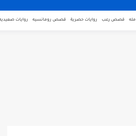
مله
قصص رعب
روايات حصرية
قصص رومانسيه
روايات صعيديه