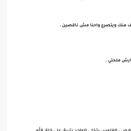
خاف منك ويتصرع واحنا مش ناقصين .
قارش ملحتي .