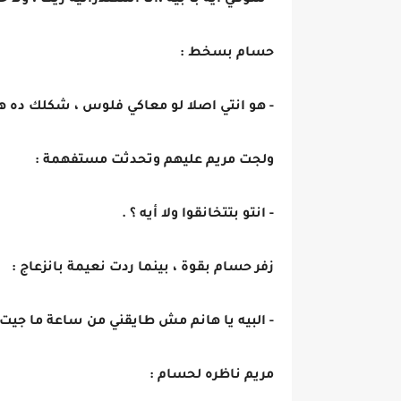
- سوقي ايه با بيه ،انا اسكندرانيه زيك ، ولا 
حسام بسخط :
- هو انتي اصلا لو معاكي فلوس ، شكلك ده هيتغ
ولجت مريم عليهم وتحدثت مستفهمة :
- انتو بتتخانقوا ولا أيه ؟ .
زفر حسام بقوة ، بينما ردت نعيمة بانزعاج :
- البيه يا هانم مش طايقني من ساعة ما جيت ،
مريم ناظره لحسام :