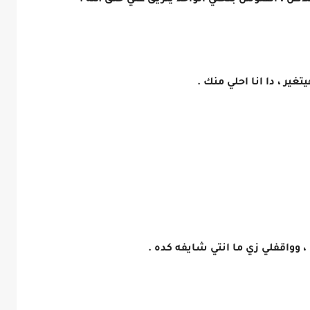
خلاص ، الفلوس بتخلي الواحد يتريق علي خلق الله .
ير ، دا انا احلي منك .
 وواقفلي زي ما انتي شايفه كده .