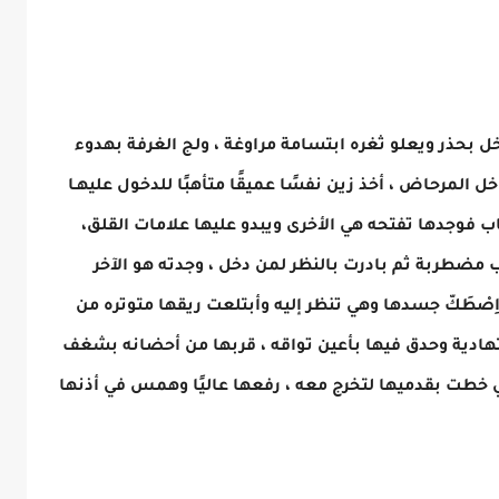
داخل بحذر ويعلو ثغره ابتسامة مراوغة ، ولج الغرفة بهدوء
ل المرحاض ، أخذ زين نفسًا عميقًا متأهبًا للدخول عليهـا
اب فوجدها تفتحه هي الأخرى ويبدو عليها علامات القلق،
طربة ثم بادرت بالنظر لمن دخل ، وجدته هو الآخر
، اِصْطَكّ جسدها وهي تنظر إليه وأبتلعت ريقها متوتره من
تهادية وحدق فيها بأعين تواقه ، قربها من أحضانه بشغف
ي خطت بقدميها لتخرج معه ، رفعها عاليًا وهمس في أذنها