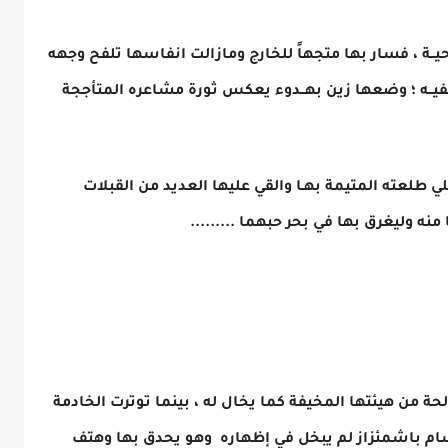
ـة ، فسار بها متجهاً للخارج ومازالت انفاسها تلفح وجهه
فيــه ؛ وضعها زين بهــدوء يعكس ثورة مشاعره المتأججة
ي طلعته المتيمة بهـا والقي عليها العديد من القبلات
منه وليغرق بها في بحر حبهما .........
حة من هيئتها المخيفة كما يخال له ، بينما توترت الخادمة
ام باشمئزاز لم يبخل في إظهاره وهو يحدق بها وهتف