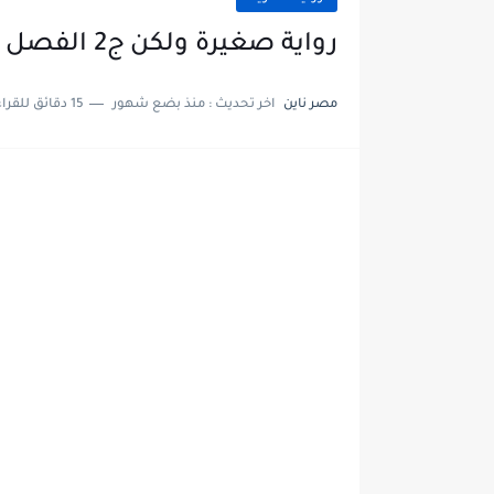
رواية صغيرة ولكن ج2 الفصل السادس عشر 16 بقلم إلهام رفعت
مصر ناين
اخر تحديث :
منذ بضع شهور
15 دقائق للقراءة