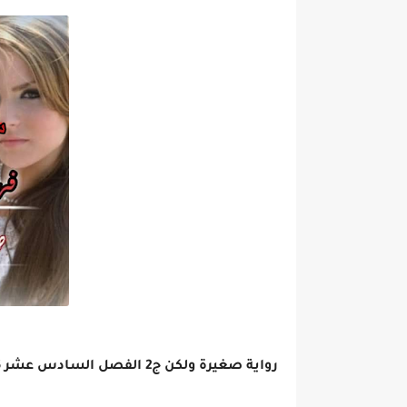
رواية صغيرة ولكن ج2 الفصل السادس عشر 16 بقلم إلهام رفعت