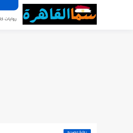
روايات كا
رواية حصريه