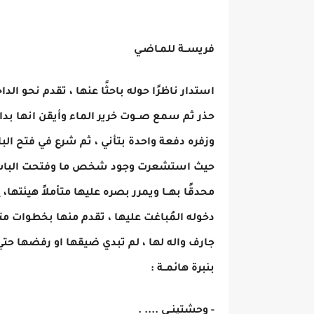
فريســة للمـاضـي
استدار ناظرًا حوله باحثًا عنها ، تقدم نحو ال
حذر ثم سمع صــوت خرير الماء وأيقن انها بداخ
وزفره دفعة واحدة بتأني ، ثم شرع في فتح الب
حيث استشعرت وجود شخص ما وفتحت الباب مض
محدقًا بهــا ويمرر بصره عليها متأملاً هيئتها
دخوله المُباغت عليها ، تقدم منها بخطوات م
جارف واله لها ، لم تبدي ضيقها او رفضها حت
بنبرة هائمــة :
- وحشتينــي .... .