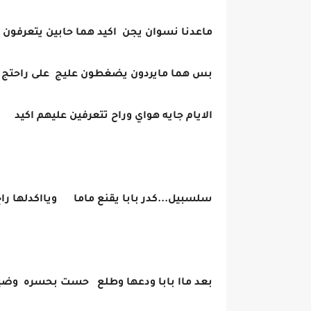
ماعدنا نسوان يجن اكيد هما حابين يتعرفون 
بس هما مايردون يضغطون عليج على راحتج
الايام جايه هواي وراح تتعرفين عليهم اكيد
سلسبيل...كدر بابا يقنع ماما ويااكدلها را
بعد ماا بابا ودعها وطلع حست بحسره وض