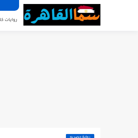
روايات كا
رواية حصريه