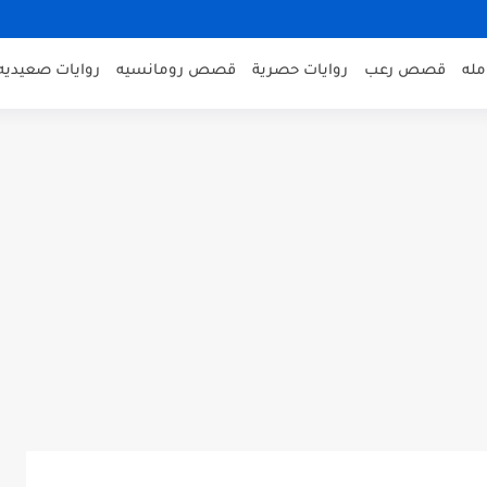
مله
قصص رعب
روايات حصرية
قصص رومانسيه
روايات صعيديه