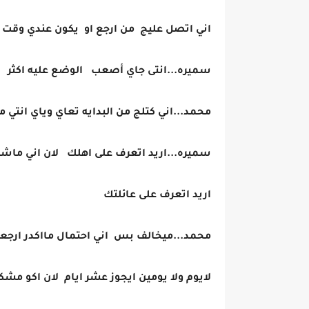
اني اتصل عليج من ارجع او يكون عندي وقت
سميره...انتى جاي أصعب الوضع عليه اكثر
محمد...اني كتلج من البدايه تعاي وياي انتي م
سميره...اريد اتعرف على اهلك لان اني ماشف
اريد اتعرف على عائلتك
محمد...ميخالف بس اني احتمال مااكدر ارجع
لايوم ولا يومين ايجوز عشر ايام لان اكو مشكل