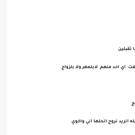
ا تقبلين
ت اي احد منهم لابلمهر ولا بلزواج
ج
ه انريد نروح انحلها اني واخوي