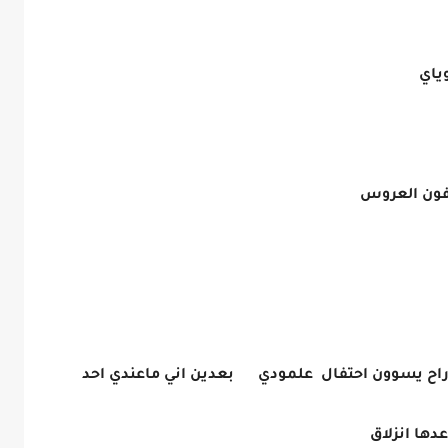
وياي
ون العروس
راح يسوون احتفال علمودي بعدين اني ماعندي احد
دها انزلاق