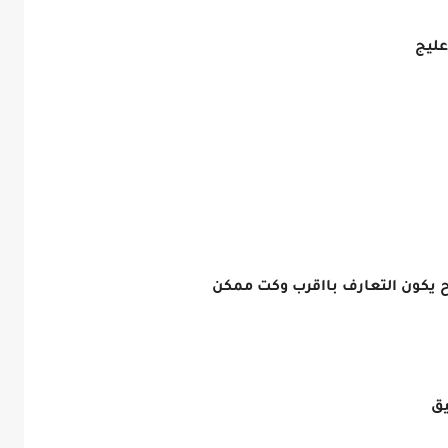
عليج
ح يكون التعارف بااقرب وكت ممكن
يق