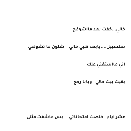
خالي...خفت بعد مااشوفج
سلسبيل....يابعد كلبي خالي شلون ما تشوفني
اني مااستغني عنك
بقيت بيت خالي وبابا رجع
عشر ايام خلصت امتحاناتي بس ماشفت مثنى