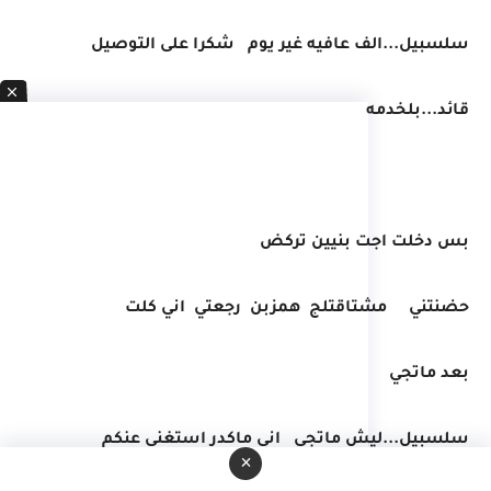
سلسبيل...الف عافيه غير يوم شكرا على التوصيل
قائد...بلخدمه
بس دخلت اجت بنيين تركض
حضنتني مشتاقتلج همزبن رجعتي اني كلت
بعد ماتجي
سلسبيل...ليش ماتجي اني ماكدر استغني عنكم
×