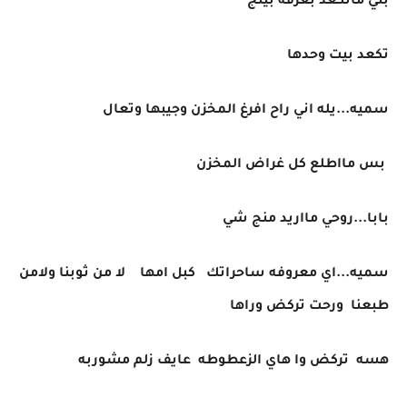
بتي ماتكعد بغرفه بيتج
تكعد بيت وحدها
سميه...يله اني راح افرغ المخزن وجيبها وتعال
بس مااطلع كل غراض المخزن
بابا...روحي مااريد منج شي
سميه...اي معروفه ساحراتك كبل امها لا من ثوبنا ولامن
طبعنا ورحت تركض وراها
هسه تركض وا هاي الزعطوطه عايف زلم مشوربه