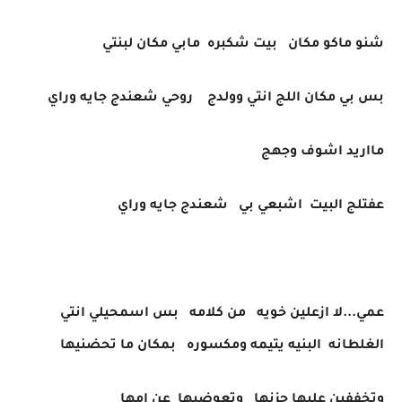
شنو ماكو مكان بيت شكبره مابي مكان لبنتي
بس بي مكان اللج انتي وولدج روحي شعندج جايه وراي
مااريد اشوف وجهج
عفتلج البيت اشبعي بي شعندج جايه وراي
عمي...لا ازعلين خويه من كلامه بس اسمحيلي انتي
الغلطانه البنيه يتيمه ومكسوره بمكان ما تحضنيها
وتخففين عليها حزنها وتعوضيها عن امها