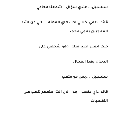
سلسبيل... عندي سؤال شمعنا محامي
قائد...عمي خلاني احب هاي المهنه اني من اشد
المعجبين بعمي محمد
جنت اتمنى اصير مثله وهو شجعني على
الدخول بهذا المجال
سلسبيل ...بس مو متعب
قائد...اي متعب جدا لان انت مضطر تلعب على
النفسيات