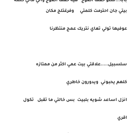
بابا...شنو حقها اضوج هيه حقها اضوج واني مالي كلمه
بيتي جان احترمت كلمتي وفرغتلج مكان
عوفيها تولي تعاي نتريك عمج منتظرنا
سلسبيل.....علاقتي بيت عمي اكثر من ممتازه
كلهم يحبوني ويدورون خاطري
انزل اساعد شويه بلبيت بس خالتي ما تقبل تكول
اقري