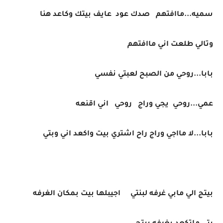
سميه...ماافتهم صدك عود عايف بيتك وكاعد هنا
وتالي طلعت اني ماافتهم
بابا...روحي من الصبح لعبتي نفسي
عمي...روحي يجي وراج روحي اني اقنعه
بابا...لا مااجي وراج راح اشتري بيت واكعد اني وبتي
بيتج الي مابي غرفه لبنتي اجيبلها بيت بمكان الغرفه