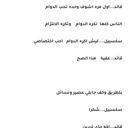
قائد...اول مره اشوف وحده تحب الدوام
الناس كلها تكره الدوام وتكره الالتزام
سلسبيل....ليش اكره الدوام احب اختصاصي
قائد.. عفيه هذا الصح
بلطريق وكف جابلي عصير ونساتل
سلسبيل...شكرا
قائد...اكو جاي تردين