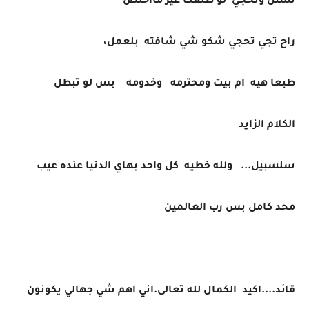
تسئل وتحجي لو طلعت غير مااخلص
راح تجي تحجي شكو شي شافته بلعمل،
طبعا هيه ام بيت ومحترمه وخدومه بس لو تبطل
الكلام الزايد
سلسبيل... ولله خطيه كل واحد بهاي الدنيا عنده عيب
محد كامل بس رب العالمين
قائد....اكيد الكمال لله تعالى.اني اهم شي جهالي يكونون