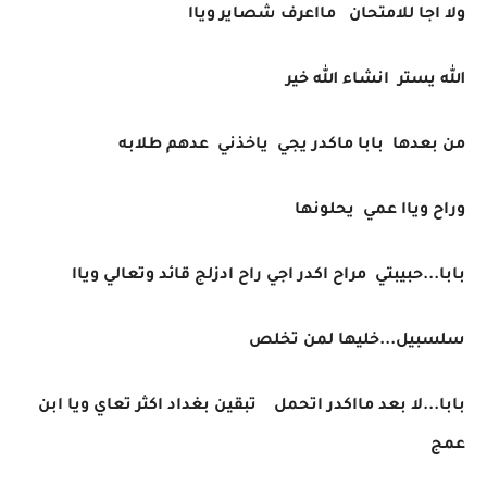
ولا اجا للامتحان مااعرف شصاير وياا
الله يستر انشاء الله خير
من بعدها بابا ماكدر يجي ياخذني عدهم طلابه
وراح وياا عمي يحلونها
بابا...حبيبتي مراح اكدر اجي راح ادزلج قائد وتعالي وياا
سلسبيل...خليها لمن تخلص
بابا...لا بعد مااكدر اتحمل تبقين بغداد اكثر تعاي ويا ابن
عمج