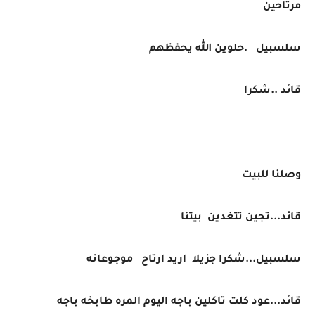
مرتاحين
سلسبيل .حلوين الله يحفظهم
قائد ..شكرا
وصلنا للبيت
قائد...تجين تتغدين بيتنا
سلسبيل...شكرا جزيلا اريد ارتاح موجوعانه
قائد...عود كلت تاكلين باجه اليوم المره طابخه باجه