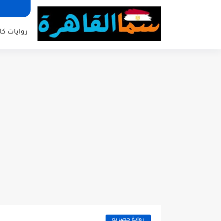
روايات كا
رواية حصريه