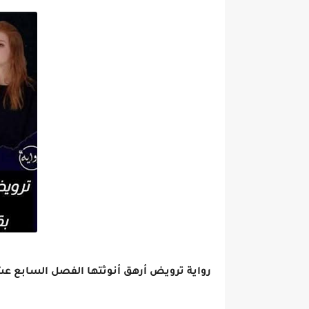
رواية ترويض أرهق أنوثتها الفصل السابع عشر 17 بقلم بثينه ص