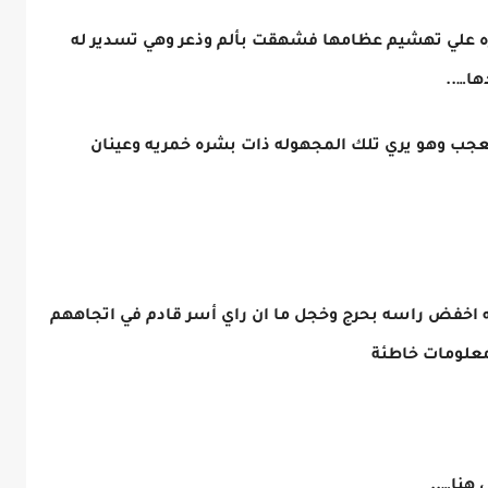
 علي تهشيم عظامها فشهقت بألم وذعر وهي تسدير له
ها…..
لتعجب وهو يري تلك المجهوله ذات بشره خمريه وعينان
خفض راسه بحرج وخجل ما ان راي أسر قادم في اتجاههم
علومات خاطئة
 هنا…..