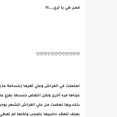
فمن هي يا تري……!!!
♡♡♡♡♡♡♡♡♡♡♡♡
تململت في الفراش وعلي ثغرها إبتسامة عذبة
عيناها مره أخرى ولكن انتفض جسدها بفزع عن
بتخديرها نهضت من علي الفراش لتشعر بوجع 
بعنف لتعقد حاجبيها بتعجب ولكنها لم تعطي ا