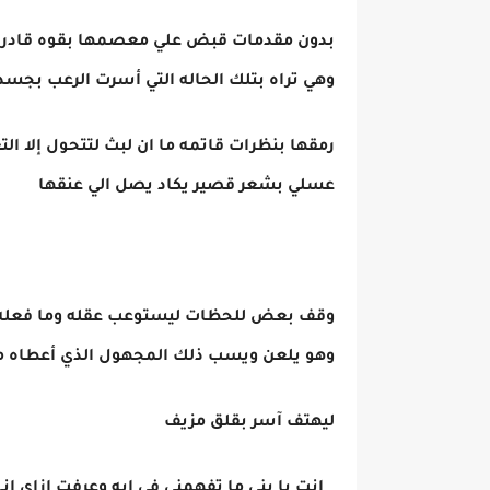
بدون مقدمات قبض علي معصمها بقوه قادره
وهي تراه بتلك الحاله التي أسرت الرعب بجسد
رمقها بنظرات قاتمه ما ان لبث لتتحول إلا ا
عسلي بشعر قصير يكاد يصل الي عنقها
وقف بعض للحظات ليستوعب عقله وما فعله ا
وهو يلعن ويسب ذلك المجهول الذي أعطاه م
ليهتف آسر بقلق مزيف
_ انت يا بني ما تفهمني في ايه وعرفت ازاي اني