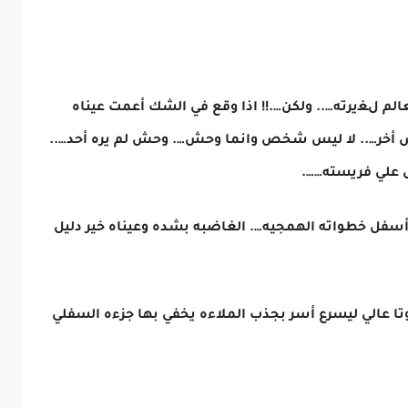
عالم لﻐيرته….. ولكن….!! اذا وقع في الشك أعمت عيناه
 أخر….. لا ليس شخص وانما وحش…. وحش لم يره أحد…..
 علي فريسته…….
سفل خطواته الهمجيه…. الغاضبه بشده وعيناه خير دليل
 عالي ليسرع أسر بجذب الملاءه يخفي بها جزءه السفلي