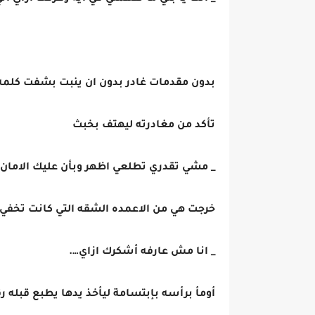
بدون مقدمات غادر بدون ان ينبت بشفت كلمه
تأكد من مغادرته ليهتف بخبث
_ مشي تقدري تطلعي اظهر وبأن عليك الامان…
خرجت هي من الاعمده الشقه التي كانت تخف
_ انا مش عارفه أشكرك ازاي….
أومأ برأسه بإبتسامة ليأخذ يدها يطبع قبله رق