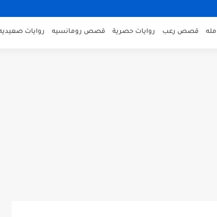
مله
قصص رعب
روايات حصرية
قصص رومانسيه
روايات صعيديه