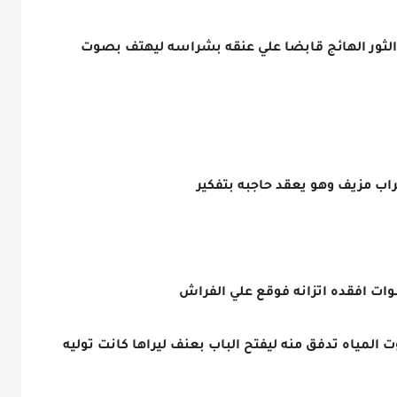
الثور الهائج قابضا علي عنقه بشراسه ليهتف بصوت
ب مزيف وهو يعقد حاجبه بتفكير
وات افقده اتزانه فوقع علي الفراش
المياه تدفق منه ليفتح الباب بعنف ليراها كانت توليه