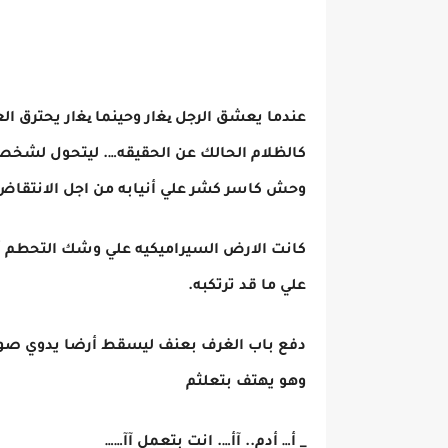
عندما يعشق الرجل ﯾﻐار وحينما ﯾﻐار يحترق ال
كالظلام الحالك عن الحقيقه…. ليتحول لشخص
وحش كاسر كشر علي أنيابه من اجل الانتقاض
كانت الارض السيراميكيه علي وشك التحطم أ
علي ما قد ترتكبه.
دفع باب الغرف بعنف ليسقط أرضا يدوي صوتا
وهو يهتف بتعلثم
_ أ… أدم.. آأ…. انت بتعمل آآ……