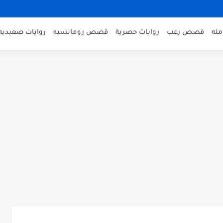
مله
قصص رعب
روايات حصرية
قصص رومانسيه
روايات صعيديه