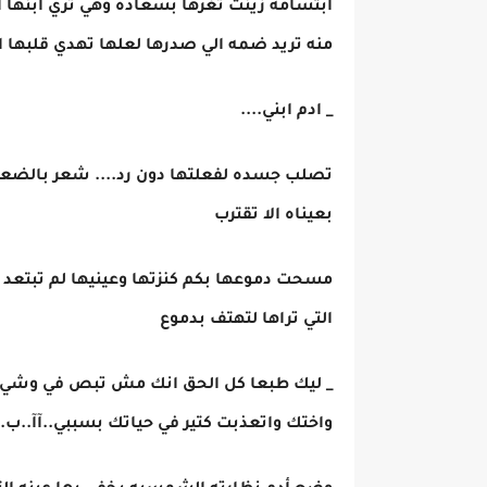
ابتسامه زينت ثغرها بسعاده وهي تري ابنها ا
منه تريد ضمه الي صدرها لعلها تهدي قلبها ال
_ ادم ابني....
تصلب جسده لفعلتها دون رد.... شعر بالضع
بعيناه الا تقترب
مسحت دموعها بكم كنزتها وعينيها لم تبتعد 
التي تراها لتهتف بدموع
_ ليك طبعا كل الحق انك مش تبص في وشي وتك
واختك واتعذبت كتير في حياتك بسببي..آآ..ب.