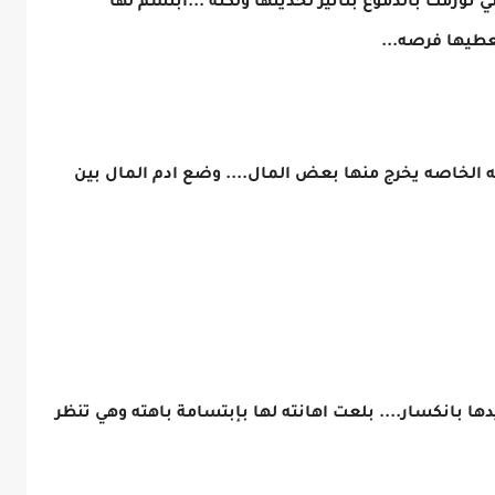
تورمت بالدموع بتأثير لحديثها ولكنه ...ابتسم لها
عطيها فرصه...
الخاصه يخرج منها بعض المال.... وضع ادم المال بين
ها بانكسار.... بلعت اهانته لها بإبتسامة باهته وهي تنظر