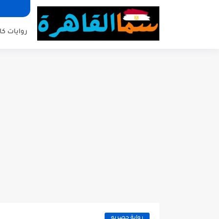
روايات كا
رواية حصريه