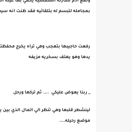
وضع أدم نظارته الشمسيه يخفي بها عينه التي 
بمجامله لتبسم له بتلقائيه فقد ظنت انه سي
رفعت حاجيبها بتعجب وهي تراه يخرج محفظته 
يدها وهو يهتف بسخريه مزيفه
_ ربنا يعوض عليكي .... ثم تركها ورحل
لينشطر قلبها وهي تنظر الي المال الذي بين يد
موضع رحيله....