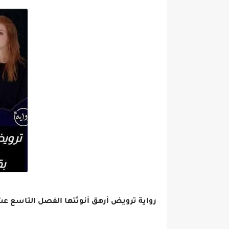
رواية ترويض أرهق أنوثتها الفصل التاسع عشر 19 بقلم بثينه ص