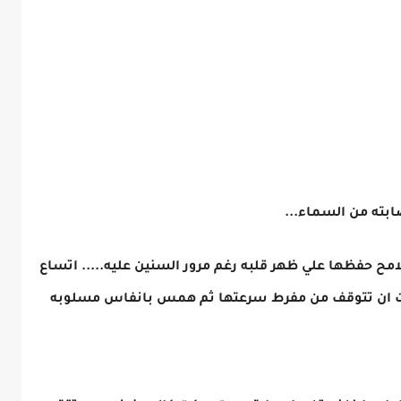
بته من السماء...
امح حفظها علي ظهر قلبه رغم مرور السنين عليه..... اتساع
ادت ان تتوقف من مفرط سرعتها ثم همس بانفاس مسلوبه