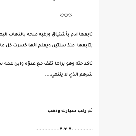
♡♡♡
تابعها ادم بأشتياق ورغبه ملحه بالذهاب ال
يتابعها منذ سنتين ويعلم انها خسرت كل ما ت
تاكد حثه وهو يراها تقف مع عدوّه وابن عمه س
شرهم الذي لا ينتهي....
ثم ركب سيارته وذهب
..............♥.♥.♥................