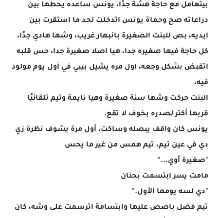
بيتعامل مع حاجة هشة جدًا، يونس ساعده يحطها بين
دراعاته صح وحماة يونس اتدخلت لحد ما استقرت بين
ايديه، بص للبنت الصغيرة بانبهار غريب، وشها هادي جدًا،
كل حاجة فيها صغيره جدا، هيا اصلا صغيرة جدا، حس قلبه
اتقبض بشكل وجعه، اول مره يشيل بيبي في أول يوم مولود
فيه،
البنت حركت وشها سنة صغيرة وهيا نايمة وتيم تلقائيًا
قربها أكتر لصدره بخوف لا تقع.
يونس كان واقف يبصله وساكت، أول مرة يشوف نظرة زي
دي في عين تيم، تيم همس من غير ما يحس
"صغيرة أوي..."
مامت يسر ابتسمت بحنان
"دي لسه يومها الأول."
تيم فضل باصص عليها وابتسامة اترسمت على وشه، كان