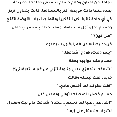
تماما، من امبارح وكلام حسام بيلف في دماغها، وطريقة
بعده عنها كانت موجعة أكتر بالنسبالها، كانت بتحاول تركز
في أي حاجة تانية لكن التفكير ارهقها جدا، باب الأوضة اتفتح
وحسام دخل، أول ما شافها وقف لحظة باستغراب وقال
"على فين؟!"
فريده بصتله من المراية وردت بهدوء
"يسر ولدت، هروح أشوفها."
حسام عقد حواجبه بخفة
"شايفك بتجهزي يعني وناوية تنزلي من غير ما تعرفيني؟!"
فريده لفت تبصله وقالت
"كنت هقولك لما أخلص عادي."
حسام فضل باصصلها ثواني وبعدين قال
"ابقى عدي عليا لما تخلصي، عشان شوفت كام بيت وهننزل
نشوف هنستقر على إيه."