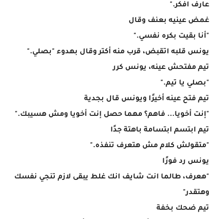
عارف افكر."
غمض عينيه بعنف وقال
"أنا بقيت بكره نفسي."
يونس قلبه اتقبض، قرب منه أكتر وقال بهدوء "بصلي."
تيم مفتحش عينه، يونس كرر
"بصلي يا تيم."
تيم فتح عينه أخيرًا ويونس قال بجدية
"إنت أخويا... فاهم؟ مهما حصل إنت أخويا ومش هسيبك."
تيم ابتسم ابتسامة باهتة جدًا
"متقولش كلام مش هتعرف تنفذه."
يونس رد فورًا
"هعرف، طالما انت شايف انك غلط يبقى لازم تنجي نفسك
وهتقدر"
تيم ضحك بخفة