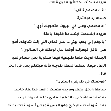
فريده سكتت لحظة وبعدين قالت
"إنت مصمم ننقل."
حسام رد مباشرة
"آه مصمم، وعلى كلٍ البيوت هتعجبك أوي."
فريده ابتسمت ابتسامة خفيفة باهتة
"بالرغم إني بحب بيتي... بس تمام، اللي إنت شايفه، أهو
على الأقل تجهزلك أوضة بدل نومتك في الصالون."
الجملة خرجت منها طبيعية فيها سخرية بس حسام لمح
الزعل فيها، بصلها لحظة طويلة كأنه هيتكلم بس في الاخر
قال
"هوصلك في طريقي، استني."
سابها ودخل يجهز وفريده فضلت واقفة مكانها، حاسة
بغصة خفيفة، حتى كلامهم العادي بقا فيه برود غريب.
بعد شوية، حسام خرج وهو لابس قميص أسود تحت بدلته