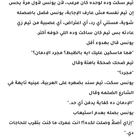
تيم سكت وده لوحده كان مرعب، لأن يونس لأول مرة يحس
إن تيم نفسه مش عارف الإجابة، يونس فضل باصصله
شوية، مستني أي رد، أي اعتراض، أي عصبية من تيم زي
عادته بس تيم كان ساكت وده اللي خوفه أكتر.
يونس قال بهدوء أقل
"هما ماسكين عليك ايه بالظبط؟ مجرد الإدمان؟"
تيم ضحك ضحكة باهتة وقال
"مجرد؟"
يونس سكت، تيم سند بضهره على العربية، عينيه تايهة في
الشارع الضلمه وقال
"الإدمان ده كفاية يدفن أي حد."
يونس بصله بعدم استيعاب
"إزاي أصلاً وصلت لكده؟! انت عمرك ما كنت بتقرب للحاجات
دي."