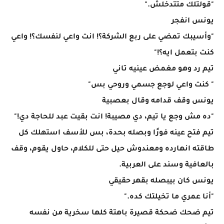
"قولتلك متتدخلش."
يونس انفجر
"وأسيبك تمضي على ربع الشركة؟! انت واعي لنفسك؟! واعي
كنت بتعمل ايه؟!"
تيم رد وهو مغمض عينيه تاني
" كنت واعي لوجع جسمي وروحي بس"
يونس وقف قدامه وقال بعصبية
"ده مش وجع يا تيم، دي مصيبة! انت بقيت عبد للحاجة دي!"
تيم فتح عينه فورًا وبصله بحدة، بس للأسف استهلك كل
طاقته انهارده ومعندوش حيل حتى للكلام، حاول يقوم، وقف
بالعافية وسند على العربية.
يونس كان بيبصله بقهر حقيقي
"أنا عمري ما تخيلتك كده."
تيم ضحك ضحكة قصيرة باهتة كلها سخرية من نفسه