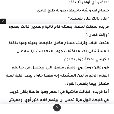
"حاضر، أي أوامر تانية؟"
حسام لف وشه ناحيتها، صوته طلع هادي
"خلي بالك على نفسك."
فريده سكتت لحظة، بصتله كام ثانية وبعدين قالت بهدوء
"وإنت كمان."
فتحت الباب ونزلت، حسام فضل متابعها بعينه وهيا داخلة
المستشفى لحد ما اختفت جوا، بعدها سند راسه على
الكرسي لحظة وزفر بهدوء.
هو زعلان، وموجوع، ومش متقبل اللي بيحصل في حياتهم
الفترة الاخيرة، لكن المشكلة إنه مهما حاول يبعد، قلبه لسه
متعلق بيها بنفس القوة.
أما فريده، فكانت ماشية في الممر وهيا حاسة بثقل غريب
في قلبها، لأول مرة تحس إن بينهم كلام كتير أوي، ومفيش
×
حد فيهم عارف يقوله.