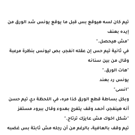
تيم كان لسه هيوقع بس قبل ما يوقع يونس شد الورق من
إيده بعنف
"مش هيحصل."
في ثانية تيم حس إن عقله انفجر، بص ليونس بنظرة مرعبة
وقال من بين سنانه
"هات الورق."
يونس رد بعند
"انسى"
وبكل بساطة قطع الورق كذا مره، في اللحظة دي تيم حسن
أنه هينفجر، أحمد وقف يتفرج بهدوء وقال ببرود مستفز
"شكل اخوك مش عايزك ترتاح."
تيم وقف بالعافية، بالرغم من أن رجله مش ثابتة بس غضبه