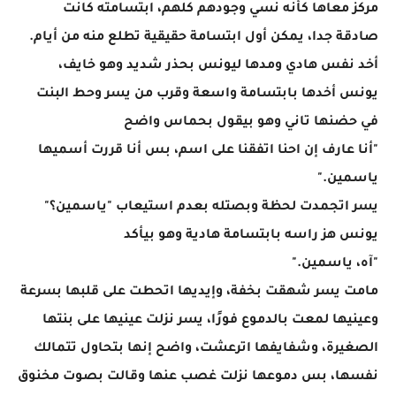
مركز معاها كأنه نسي وجودهم كلهم، ابتسامته كانت
صادقة جدا، يمكن أول ابتسامة حقيقية تطلع منه من أيام.
أخد نفس هادي ومدها ليونس بحذر شديد وهو خايف،
يونس أخدها بابتسامة واسعة وقرب من يسر وحط البنت
في حضنها تاني وهو بيقول بحماس واضح
"أنا عارف إن احنا اتفقنا على اسم، بس أنا قررت أسميها
ياسمين."
يسر اتجمدت لحظة وبصتله بعدم استيعاب "ياسمين؟"
يونس هز راسه بابتسامة هادية وهو بيأكد
"آه، ياسمين."
مامت يسر شهقت بخفة، وإيديها اتحطت على قلبها بسرعة
وعينيها لمعت بالدموع فورًا، يسر نزلت عينيها على بنتها
الصغيرة، وشفايفها اترعشت، واضح إنها بتحاول تتمالك
نفسها، بس دموعها نزلت غصب عنها وقالت بصوت مخنوق