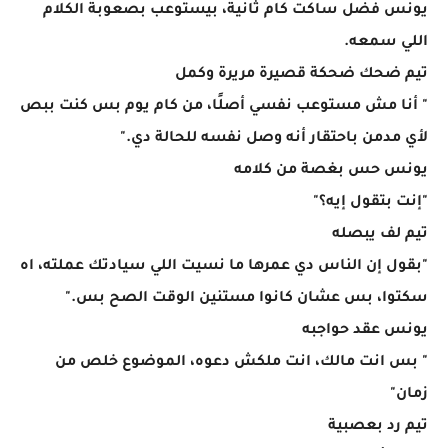
يونس فضل ساكت كام ثانية، بيستوعب بصعوبة الكلام
اللي سمعه.
تيم ضحك ضحكة قصيرة مريرة وكمل
" أنا مش مستوعب نفسي أصلًا، من كام يوم بس كنت ببص
لأي مدمن باحتقار أنه وصل نفسه للحالة دي."
يونس حس بغصة من كلامه
"إنت بتقول إيه؟"
تيم لف يبصله
"بقول إن الناس دي عمرها ما نسيت اللي سيادتك عملته، اه
سكتوا، بس عشان كانوا مستنين الوقت الصح بس."
يونس عقد حواجبه
" بس انت مالك، انت ملكش دعوه، الموضوع خلص من
زمان"
تيم رد بعصبية