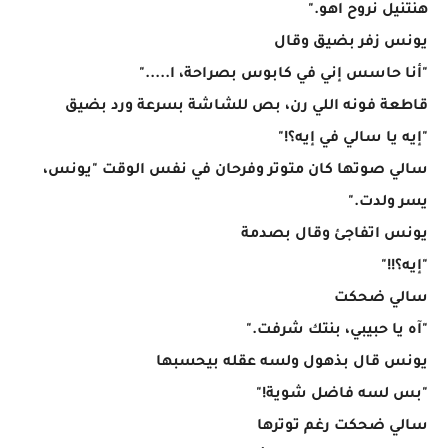
هنتنيل نروح اهو."
يونس زفر بضيق وقال
"أنا حاسس إني في كابوس بصراحة، ا....."
قاطعة فونه اللي رن، بص للشاشة بسرعة ورد بضيق
"إيه يا سالي في إيه؟!"
سالي صوتها كان متوتر وفرحان في نفس الوقت "يونس،
يسر ولدت."
يونس اتفاجئ وقال بصدمة
"إيه؟!!"
سالي ضحكت
"آه يا حبيبي، بنتك شرفت."
يونس قال بذهول ولسه عقله بيحسبها
"بس لسه فاضل شوية!"
سالي ضحكت رغم توترها