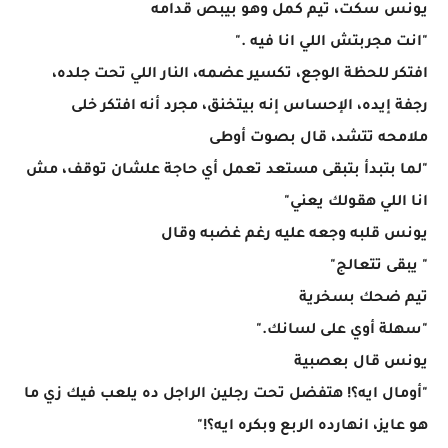
يونس سكت، تيم كمل وهو بيبص قدامه
"انت مجربتش اللي انا فيه ."
افتكر للحظة الوجع، تكسير عضمه، النار اللي تحت جلده،
رجفة إيده، الإحساس إنه بيتخنق، مجرد أنه افتكر خلى
ملامحه تتشد، قال بصوت أوطى
"لما بتبدأ بتبقى مستعد تعمل أي حاجة علشان توقف، مش
انا اللي هقولك يعني"
يونس قلبه وجعه عليه رغم غضبه وقال
" يبقى تتعالج"
تيم ضحك بسخرية
"سهلة أوي على لسانك."
يونس قال بعصبية
"أومال ايه؟! هتفضل تحت رجلين الراجل ده يلعب فيك زي ما
هو عايز، انهارده الربع وبكره ايه؟!"