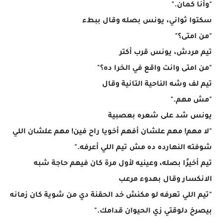
"وأنا كمان."
سكتوا ثواني، يونس بصله وقال ببطء
"من امتى؟"
تيم مردش، يونس قرب أكتر
"من امتى وانت واقع في الخرا ده؟"
تيم لف وشه الناحية التانية وقال
"مش مهم."
يونس شد على شعره بعصبية
"لا مهم! مهم علشان أفهم أخويا راح فين! مهم علشان اللي
شوفته النهارده ده مش تيم اللي أعرفه."
تيم أخيرًا بصله، وعينيه لأول مرة كان فيهم حاجة شبه
الانكسار وقال بهدوء مرعب
"تيم اللي تعرفه لو مكنش خد الحقنة دي من شوية كان زمانه
بيصرخ دلوقتي زي الحيوان قدامك."