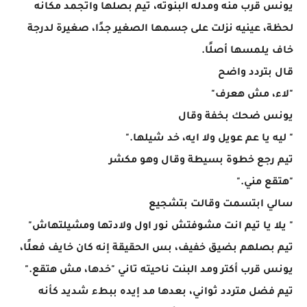
يونس قرب منه ومدله البنوته، تيم بصلها واتجمد مكانه
لحظة، عينيه نزلت على جسمها الصغير جدًا، صغيرة لدرجة
خاف يلمسها أصلًا.
قال بتردد واضح
"لاء، مش هعرف"
يونس ضحك بخفة وقال
" ليه يا عم عويل ولا ايه، خد شيلها."
تيم رجع خطوة بسيطة وقال وهو مكشر
"هتقع مني."
سالي ابتسمت وقالت بتشجيع
" يلا يا تيم انت مشوفتش نور اول ولادتها ومشيلتهاش"
تيم بصلهم بضيق خفيف، بس الحقيقة إنه كان خايف فعلًا،
يونس قرب أكتر ومد البنت ناحيته تاني "خدها، مش هتقع."
تيم فضل متردد ثواني، بعدها مد إيده ببطء شديد كأنه