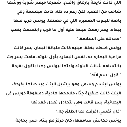
اللي كانت نايمة بإرهاق واضح، شعرها مبعتر شوية ووشها
شاحب من التعب، لكن رغم ده كله، كانت مبتسمة وهي
باصة للبنوته الصغيرة اللي في حضنها، يونس قرب منها
ببطء، يسر رفعت عينها عليه أول ما قرب وابتسمت بتعب
"حمدلله على السلامة."
يونس ضحك بخفة، عينيه كانت مليانة انبهار، يسر كانت
مراعية انبهاره ده، نفس انبهاره بأول بنوته، مامت يسر جت
بابتسامه شالت البنوته وادتها ليونس وهيا بتقول بفرحة
" قول بسم الله"
يونس ابتسم وسمي وهو بيشيل البنت وبيبصلها بفرحة،
البنت كانت صغيرة جدًا، ملامحها هادية، وملفوفة كويس في
البطانية، يسر قالت وهي بتحاول تعدل قعدتها
"كان نفسي اقرفك لما الطلق جه."
يونس مكانش سامعها، كان مركز مع بنته، حس بحاجة