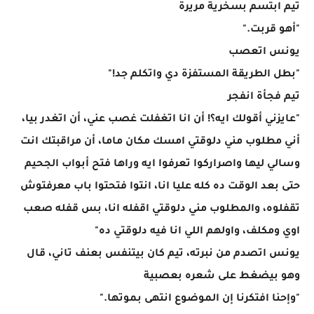
تيم ابتسم بسخرية مريرة
"أهو قربت."
يونس اتعصب
"بطل الطريقة المستفزة دي واتكلم جد!"
تيم فجأة انفجر
"عايزني أقولك ايه؟! أن انا اتغفلت غصب عني، أن اتغدر بيا،
أني مطلوب مني دلوقتي امسك مكان ماما، أن مراقبتك انت
وسالي ليها واصراركوا تعرفوا ايه وراها فتح أبواب الجحيم
حتى بعد الوقت ده كله عليا انا، انتوا فتحتوا باب معرفتوش
تقفلوه، والمطلوب مني دلوقتي اقفله انا، بس قفله صعب
اوي ومكلف، واولهم اللي انا فيه دلوقتي ده"
يونس اتصدم من نبرته، تيم كان بيتنفس بعنف تاني، قال
وهو بيضغط على شعره بعصبية
"وإحنا افتكرنا إن الموضوع انتهى بموتها."