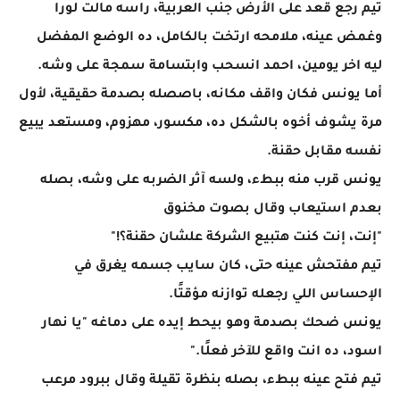
تيم رجع قعد على الأرض جنب العربية، راسه مالت لورا
وغمض عينه، ملامحه ارتخت بالكامل، ده الوضع المفضل
ليه اخر يومين، احمد انسحب وابتسامة سمجة على وشه.
أما يونس فكان واقف مكانه، باصصله بصدمة حقيقية، لأول
مرة يشوف أخوه بالشكل ده، مكسور، مهزوم، ومستعد يبيع
نفسه مقابل حقنة.
يونس قرب منه ببطء، ولسه آثر الضربه على وشه، بصله
بعدم استيعاب وقال بصوت مخنوق
"إنت، إنت كنت هتبيع الشركة علشان حقنة؟!"
تيم مفتحش عينه حتى، كان سايب جسمه يغرق في
الإحساس اللي رجعله توازنه مؤقتًا.
يونس ضحك بصدمة وهو بيحط إيده على دماغه "يا نهار
اسود، ده انت واقع للآخر فعلًا."
تيم فتح عينه ببطء، بصله بنظرة تقيلة وقال ببرود مرعب