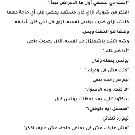
"الحتة دي بتختفي أول ما الأعراض تبدأ."
افتكر من شوية، ازاي كان مستعد يمضي على أي حاجة مهما
كانت، ازاي ضرب يونس نفسه، ازاي كل اللي كان شايفه
وقتها هو الحقنة وبس.
وشه اتشد باشمئزاز من نفسه، قال بصوت واطي
"أنا ضربتك."
يونس بصله وقال
"كنت مش في وعيك."
تيم هز راسه بنفي
"لا كنت، وده الأسوأ."
سكتوا تاني، بعد لحظات يونس قال
"هنعمل ايه دلوقتي؟"
تيم رد تلقائي
"مش عارف، مش في دماغي حاجة، مش عارف افكر"