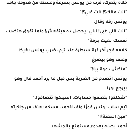
خلاه يتحرك، قرب من يونس بسرعة ومسكه من هدومه جامد
"انت مالك؟! انت غبي؟!"
يونس زقه وقال
"انت اللي غبي! اللي بيحصل ده مينفعش! ولما تفوق هتضرب
نفسك بميت جزمة"
كلامه فجر آخر ذرة سيطرة عند تيم، ضرب يونس بغيظ
وعنف وهو بيصرخ
"ملكش دعوة بيا!"
يونس اتصدم من الضربة بس قبل ما يرد أحمد قال وهو
بيرجع لورا
"شكلكوا بتصفوا حسابات، اسيبكوا تتصافوا."
تيم ساب يونس فورًا ولف لأحمد، مسكه بعنف من جاكيته
"فين الحقنة؟!"
أحمد بصله بهدوء مستمتع بالمشهد