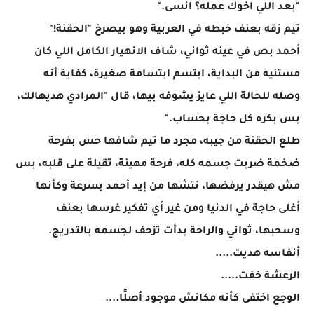
"بعد اللي اخوك عمله؟ انسى."
تيم زقه بعنف خبطه في العربية وهو بيصرخ "الحقنة!"
أحمد بص في عينه ثواني، شاف الانهيار الكامل اللي كان
مستنيه من البداية، ابتسم ابتسامة صغيرة، كفاية أنه
وصله للحالة اللي عايز يشوفه بيها، قال "المرادي هديهالك،
بس بكره كل حاجة بحساب."
طلع الحقنة من جيبه، مجرد ما تيم شافها حس بفرحة
ضخمة ضربت جسمه كله، فرحة مهينة، تقيلة على قلبه، بس
مش هيقدر يرفضها، نتشها من إيد أحمد بسرعة وكأنها
أغلى حاجة في الدنيا ومن غير أي تفكير غرسها بعنف
وسحبها، ثواني والراحة بدأت تزحف لجسمه بالتدريج.
أنفاسه هديت.....
الرعشة خفت.....
الوجع اختفى كأنه مكانش موجود أصلًا....