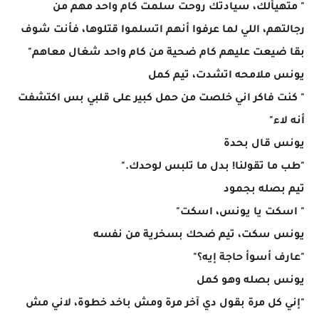
" متهيألك، سيادتك روحت سلمت كام واحد مهم من
رجالتهم، اللي لما عرفوا أنهم اتسلموا قتلوها، فأنت شوف
بقا ضيعت عليهم كام ضحية من كام واحد شغال معاهم"
يونس ملامحه اتشدت، تيم كمل
" كنت فاكر اني خلصت من حمل كبير على قلبي بس اكتشفت
أنه لاء"
يونس قال بحدة
"طب ما تقولنا! بدل ما تلبس لوحدك."
تيم بصله بجمود
" اسكت يا يونس، اسكت"
يونس سكت، تيم ضحك بسخرية من نفسه
"عارف أسوأ حاجة إيه؟"
يونس بصله وهو كمل
"إني كل مرة بقول دي آخر مرة ومش باخد خطوة، لاني مش