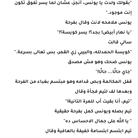
"بقولك ولدت يا يونس، أنجز، عشان لما يسر تفوق تكون
إنت موجود."
يونس ملامحه لانت وقال بفرحة
"يا نهار أبيض! بجد؟! يسر كويسة؟!"
سالي قالت
"كويسة الحمدلله، والبيبي زي القمر، بس تعالى بسرعة."
يونس ضحك وهو مش مصدق
"جاي حالًا... حالًا!"
قفل المكالمة وبص قدامه وهو مبتسم بغباء من الفرحة
وبعدها لف لتيم فجأة وقال
"تيم، أنا بقيت أب للمرة التانية!"
تيم بصله ويونس كمل بفرحة حقيقية
" يا الله على جمال الاحساس ده"
تيم ابتسم ابتسامة خفيفة بالعافية وقال