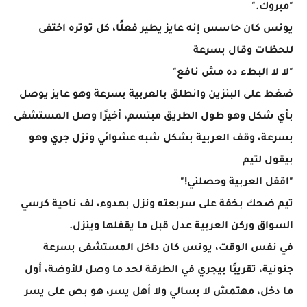
"مبروك."
يونس كان حاسس إنه عايز يطير فعلًا، كل توتره اختفى
للحظات وقال بسرعة
"لا لا البطء ده مش نافع"
ضغط على البنزين وانطلق بالعربية بسرعة وهو عايز يوصل
بأي شكل وهو طول الطريق مبتسم، أخيرًا وصل المستشفى
بسرعة، وقف العربية بشكل شبه عشوائي ونزل جري وهو
بيقول لتيم
"اقفل العربية وحصلني!"
تيم ضحك بخفة على سربعته ونزل بهدوء، لف ناحية كرسي
السواق وركن العربية عدل قبل ما يقفلها وينزل.
في نفس الوقت، يونس كان داخل المستشفى بسرعة
جنونية، تقريبًا بيجري في الطرقة لحد ما وصل للأوضة، أول
ما دخل، مهتمش لا بسالي ولا أهل يسر، هو بص على يسر