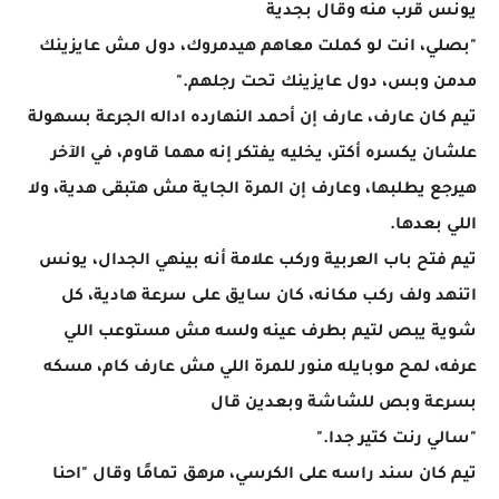
يونس قرب منه وقال بجدية
"بصلي، انت لو كملت معاهم هيدمروك، دول مش عايزينك
مدمن وبس، دول عايزينك تحت رجلهم."
تيم كان عارف، عارف إن أحمد النهارده اداله الجرعة بسهولة
علشان يكسره أكتر، يخليه يفتكر إنه مهما قاوم، في الآخر
هيرجع يطلبها، وعارف إن المرة الجاية مش هتبقى هدية، ولا
اللي بعدها.
تيم فتح باب العربية وركب علامة أنه بينهي الجدال، يونس
اتنهد ولف ركب مكانه، كان سايق على سرعة هادية، كل
شوية يبص لتيم بطرف عينه ولسه مش مستوعب اللي
عرفه، لمح موبايله منور للمرة اللي مش عارف كام، مسكه
بسرعة وبص للشاشة وبعدين قال
"سالي رنت كتير جدا."
تيم كان سند راسه على الكرسي، مرهق تمامًا وقال "احنا