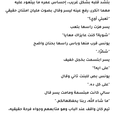
بتشد قلبه بشكل غريب، إحساس عمره ما بيتعود عليه
مهما اتكرر، رفع عينه ليسر وقال بصوت مليان امتنان حقيقي
"تعبتي أوي؟"
يسر هزت راسها بتعب
"شوية؟ كنت عايزاك معايا"
يونس قرب منها وباس راسها بحنان واضح
"شكرًا."
يسر ابتسمت بخجل خفيف
"على ايه؟"
يونس بص للبنت تاني وقال
"على كل ده."
سالي كانت مبتسمة ومامت يسر قال
"ما شاء الله، ربنا يحفظهالكم."
تيم كان واقف عند الباب وهو متابعهم وجواه فرحة حقيقيه،