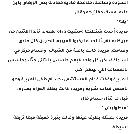
السوده وساعته، ملامحه هادية كعادته بس الإرهاق باين
عليه، مسك مفاتيحه وقال
"يلا؟"
فريده أخدت شنطتها ومشيت وراه بهدوء، نزلوا الاتنين من
غير كلام تقريبًا لحد ما ركبوا العربية، الطريق كان هادي
وصامت، فريده كانت باصة من الشباك، وحسام مركز في
السواقة، لكن كل واحد فيهم حاسس بالتاني جدًا، وحاسس
بالمسافة اللي بينهم أكتر.
العربية وقفت قدام المستشفى، حسام طفى العربية وهو
باصص قدامه شوية وفريده كانت بتفك الحزام بهدوء.
قبل ما تنزل حسام قال
"متطوليش."
فريده بصتله بطرف عينها وقالت بنبرة خفيفة فيها تريقة
بسيطة