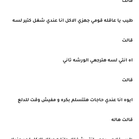
قالت
طيب يا عاقله قومي جهزي الاكل انا عندي شغل كتير لسه
قالت
اه انتي لسه هترجعي الورشه تاني
قالت
ايوه انا عندي حاجات هتتسلم بكره و مفيش وقت للدلع
قالت هاله