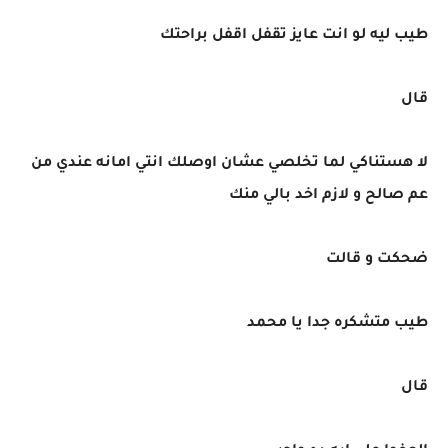
طيب ليه لو انت عايز تقفل اقفل براحتك
قال
لا هستناكي لما تخلصي عشان اوصلك انتي امانه عندي من
عم صالح و لازم اخد بالي منك
ضحكت و قالت
طيب متشكره جدا يا محمد
قال