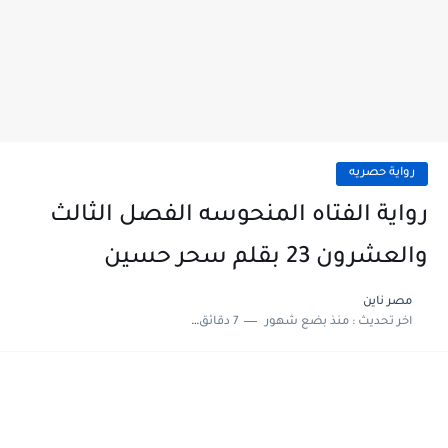
رواية حصريه
رواية الفتاه المنحوسه الفصل الثالث
والعشرون 23 بقلم سحر حسين
مصر ناين
اخر تحديث :
منذ بضع شهور
7 دقائق للقراءة