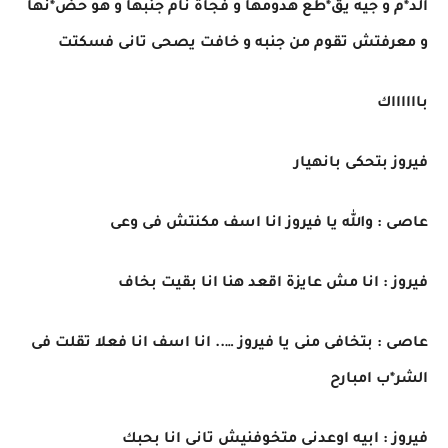
الد*م و جيه يق*طع هدومها و فجأة نام جنبها و هو حض*نها
و معرفتش تقوم من جنبه و خافت يصحى تانى فسكتت
بااااااك
فيروز بتحكى بانهيار
عاصى : والله يا فيروز انا اسف مكنتش فى وعى
فيروز : انا مش عايزة اقعد هنا انا بقيت بخاف
عاصى : بتخافى منى يا فيروز ….. انا اسف انا فعلا تقلت فى
الشر*ب امبارح
فيروز : ابيه اوعدنى متخوفنيش تانى انا بحبك