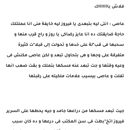
فلاش باااااااك
عاصى : انتى ليه بتبعدى يا فيروز ليه خايفة منى انا عملتلك
حاجة ضايقتك ده انا عايز رضاكى يا روز و راح قرب منها و
سحبها فى قب*لة على خدها و تحولت إلى قبلا*ت كثيرة
متفرقة على وجها و هى بتحاول تبعد و لكن عاصى مكنش فى
وعيه وقتها و جت تبعد عنه مسكها بتملك و بقت صعب انها
تفلت و عاصى بيسيب علامات ملكيته على رقبتها
جيت تبعد مسكها من دراعها جامد و جيه يحطها على السرير
فيروز اتخ*بطت فى سن المكتب فى درعها و ده كان سبب