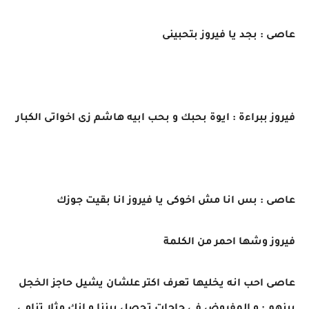
عاصى : بجد يا فيروز بتحبينى
فيروز ببراءة : ايوة بحبك و بحب ابيه هاشم زى اخواتى الكبار
عاصى : بس انا مش اخوكى يا فيروز انا بقيت جوزك
فيروز وشها احمر من الكلمة
عاصى احب انه يخليها تعرف اكتر علشان يشيل حاجز الخجل