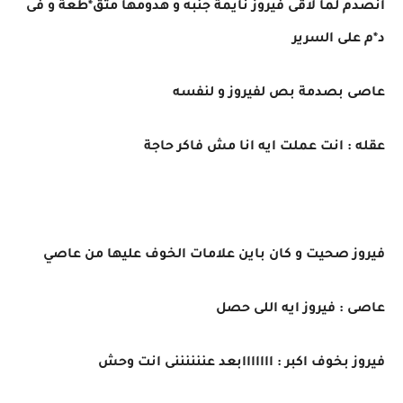
انصدم لما لاقى فيروز نايمة جنبه و هدومها متق*طعة و فى
د*م على السرير
عاصى بصدمة بص لفيروز و لنفسه
عقله : انت عملت ايه انا مش فاكر حاجة
فيروز صحيت و كان باين علامات الخوف عليها من عاصي
عاصى : فيروز ايه اللى حصل
فيروز بخوف اكبر : ااااااابعد عننننننى انت وحش