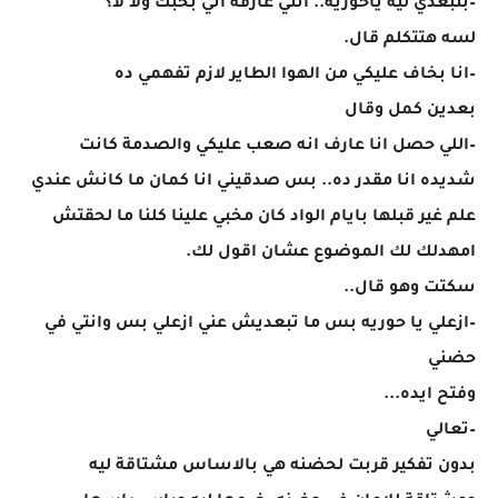
–بتبعدي ليه ياحورية.. انتي عارفة اني بحبك ولا لا؟
لسه هتتكلم قال.
–انا بخاف عليكي من الهوا الطاير لازم تفهمي ده
بعدين كمل وقال
–اللي حصل انا عارف انه صعب عليكي والصدمة كانت
شديده انا مقدر ده.. بس صدقيني انا كمان ما كانش عندي
علم غير قبلها بايام الواد كان مخبي علينا كلنا ما لحقتش
امهدلك لك الموضوع عشان اقول لك.
سكتت وهو قال..
–ازعلي يا حوريه بس ما تبعديش عني ازعلي بس وانتي في
حضني
وفتح ايده...
–تعالي
بدون تفكير قربت لحضنه هي بالاساس مشتاقة ليه