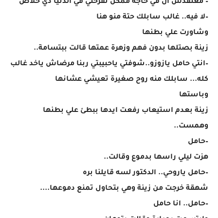
– معتقدش ان في حاجة ممكن تفرحني في الدنيا دي خلاص
–لا فيه.. غالب سابلك حتة منو هنا
وشاورت علي بطنها
زينة بصتلها بدون فهم وزهرة عمتها قالت ببتسامة..
–انتي حامل يازوزو..شوفتي ياحبيبتي ربنا مرضاش ياخد غالب
كله... سابلك منه روح صغيرة تعيشي عشانها
وباستها
زينة بعدم استيعاب رفعت ايدها ببطئ علي بطنها
وهمست..
–حامل
هزت ليلي راسها بدموع وقالت..
–حامل ياروحي.. الدكتور لسه قايلنا بره
شهقة خرجت من زينة وهي بتحاول تمنع دموعها....
–حامل.. انا حامل