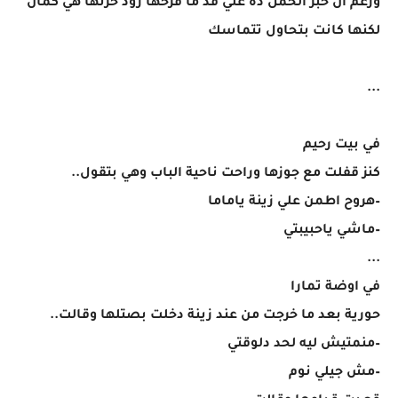
ورغم ان خبر الحمل ده علي قد ما فرحها زود حزنها هي كمان
لكنها كانت بتحاول تتماسك
...
في بيت رحيم
كنز قفلت مع جوزها وراحت ناحية الباب وهي بتقول..
–هروح اطمن علي زينة ياماما
–ماشي ياحبيبتي
...
في اوضة تمارا
حورية بعد ما خرجت من عند زينة دخلت بصتلها وقالت..
–منمتيش ليه لحد دلوقتي
–مش جيلي نوم