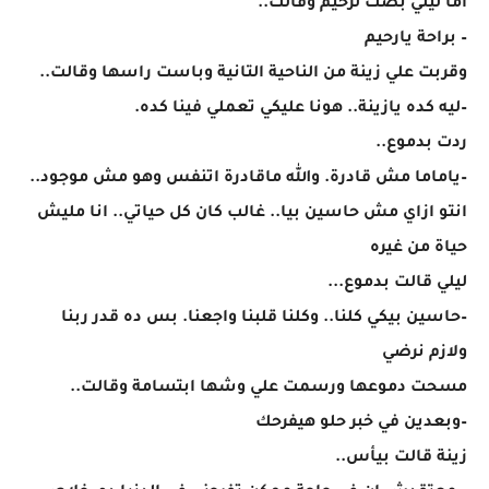
اما ليلي بصت لرحيم وقالت..
– براحة يارحيم
وقربت علي زينة من الناحية التانية وباست راسها وقالت..
–ليه كده يازينة.. هونا عليكي تعملي فينا كده.
ردت بدموع..
–ياماما مش قادرة. والله ماقادرة اتنفس وهو مش موجود..
انتو ازاي مش حاسين بيا.. غالب كان كل حياتي.. انا مليش
حياة من غيره
ليلي قالت بدموع...
–حاسين بيكي كلنا.. وكلنا قلبنا واجعنا. بس ده قدر ربنا
ولازم نرضي
مسحت دموعها ورسمت علي وشها ابتسامة وقالت..
–وبعدين في خبر حلو هيفرحك
زينة قالت بيأس..