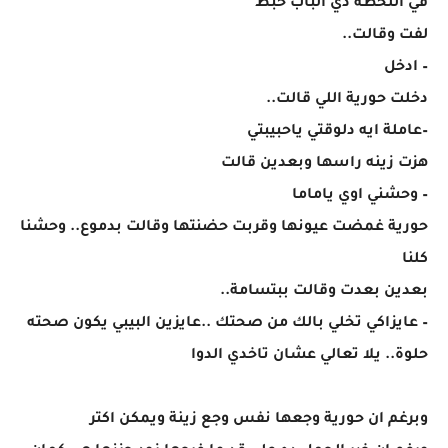
في اللحظة دي الباب خبط
لفت وقالت..
– ادخل
دخلت حورية اللي قالت..
–عاملة ايه دلوقتي ياحبيبتي
هزت زينه راسها وبعدين قالت
– وحشني اوي ياماما
حورية غمضت عيونها وقربت حضنتها وقالت بدموع.. وحشنا
كلنا
بعدين بعدت وقالت ببتسامة..
– عايزاكي تخلي بالك من صحتك ..عايزين البيبي يكون صحته
حلوة.. يلا تعالي عشان تاخدي الدوا
وبرغم ان حورية وجعها نفس وجع زينة ويمكن اكتر