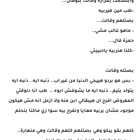
وابتسمت بمرارة وقالت بتوهان...
–طب مين هيربيه
بصتلهم وقالت...
– ماهو غالب مشي..
حمزة قال...
–كلنا هنربيه ياحبيبتي
بصتله وقالت
– بس هو بردو هييجي الدنيا من غير اب.. ذنبه ايه.. ذنبه ايه
يتولد يتيم.. ذنبه ايه ما يشوفش ابوه .. طب انا دلوقتي
المفروض افرح ان هيبقالي ابن منه ولا ازعل انه مش هيكون
موجود عشان يربيه معايا ونفرح بيه سوا زي ماكنا بنحلم
كلهم بقو يبكو وهي بصتلهم كلهم وقالت وهي منهارة..