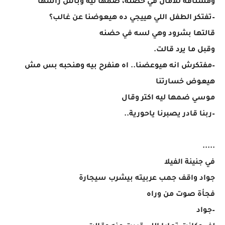
ومشتاقة للامان في حضنه، ضمها ليه وباس راسها
–تفتكر الطفل اللي هييجي ده هيعوضنا عن غالب؟
قالتها بشرود وهي لسه في حضنه
وقبل ما يرد قالت.
–مفتكرش انه هيوعضنا.. اه هنفرح بيه وهنحبه بس مش
هيعوض خسارتنا
موسي ضمها ليه اكتر وقال
–ربنا قادر يصبرنا ياحورية..
.....
في جنينة الفيلا
جواد واقف جمب عربيته بيشرب سيجارة
فجأة صوت من وراه
–جواد