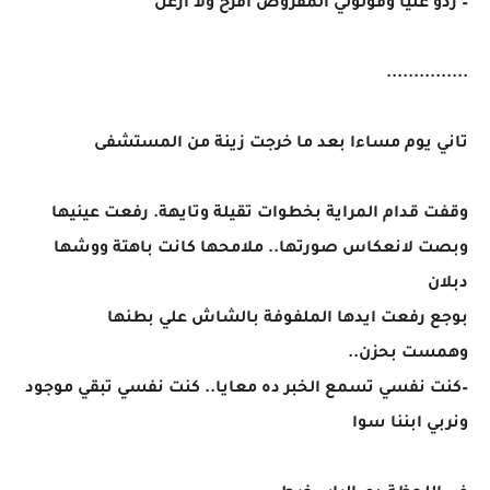
– ردو عليا وقولولي المفروض افرح ولا ازعل
...............
تاني يوم مساءا بعد ما خرجت زينة من المستشفى
وقفت قدام المراية بخطوات تقيلة وتايهة. رفعت عينيها
وبصت لانعكاس صورتها.. ملامحها كانت باهتة ووشها
دبلان
بوجع رفعت ايدها الملفوفة بالشاش علي بطنها
وهمست بحزن..
–كنت نفسي تسمع الخبر ده معايا.. كنت نفسي تبقي موجود
ونربي ابننا سوا