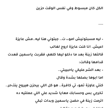
الكل كان مبسوط وفي نفس الوقت حزين
....
– ليه مسبتونيش امو،، ت.. جبتوني هنا ليه..مش عايزة
اعيش. انا كنت عايزة اروح لغالب
قالتها زينة بعد ما دخلو ليها كلهم، فقربت ياسمين قعدت
قدامها وقالت:
– بعد الشر عليكي ياحبيبتي..
اما ابوها بصلها بشدة وقال
كنتي عاوزة تمو، تي كافـرة.. هو كل اللي بيحزن هيروح ينتـ،حر..
تخرجي بس وحسابك معايا شديد علي اللي عملتيه ده
اترمت زينة في حضن ياسمين وبدات تبكي