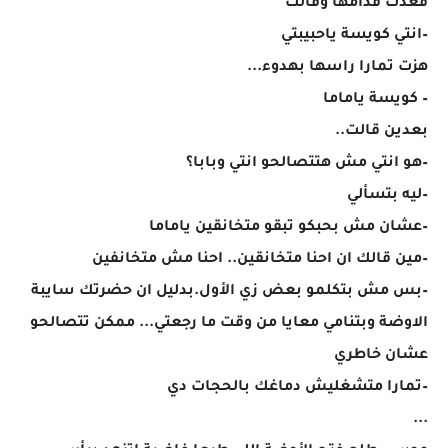
قعدت قدامها وقالت
–انتي كويسة ياحبيبتي
هزت تمارا راسها بهدوء...
– كويسة ياماما
بعدين قالت..
–هو انتي مش هتتصالحو انتي وبابا؟
–ليه بتسألي
–عشان مش بحبكو تبقو متخانقين ياماما
–مين قالك ان احنا متخانقين.. احنا مش متخانفين
–بس مش بتكلمو بعض زي الأول.بدليل ان حضرتك سايبة
الاوضة وبتنامي معايا من وقت ما رجعتي... ممكن تتصالحو
عشان خاطري
–تمارا متشغليش دماغك بالحجات دي
...