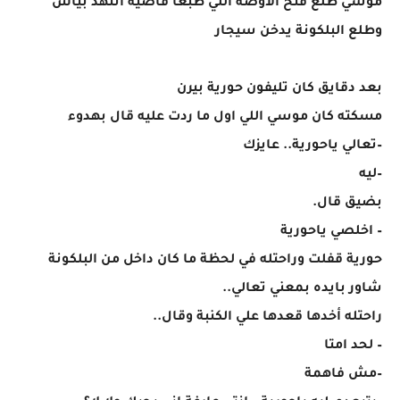
موسي طلع فتح الأوضة اللي طبعا فاضية اتنهد بيأس
وطلع البلكونة يدخن سيجار
بعد دقايق كان تليفون حورية بيرن
مسكته كان موسي اللي اول ما ردت عليه قال بهدوء
–تعالي ياحورية.. عايزك
–ليه
بضيق قال.
– اخلصي ياحورية
حورية قفلت وراحتله في لحظة ما كان داخل من البلكونة
شاور بايده بمعني تعالي..
راحتله أخدها قعدها علي الكنبة وقال..
– لحد امتا
–مش فاهمة