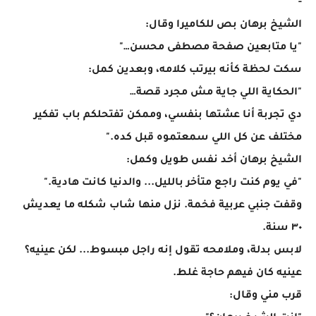
-
الشيخ برهان بص للكاميرا وقال:
"يا متابعين صفحة مصطفى محسن…"
سكت لحظة كأنه بيرتب كلامه، وبعدين كمل:
"الحكاية اللي جاية مش مجرد قصة…
دي تجربة أنا عشتها بنفسي، وممكن تفتحلكم باب تفكير
مختلف عن كل اللي سمعتموه قبل كده."
الشيخ برهان أخد نفس طويل وكمل:
"في يوم كنت راجع متأخر بالليل... والدنيا كانت هادية."
وقفت جنبي عربية فخمة. نزل منها شاب شكله ما يعديش
٣٠ سنة.
لابس بدلة، وملامحه تقول إنه راجل مبسوط... لكن عينيه؟
عينيه كان فيهم حاجة غلط.
قرب مني وقال: