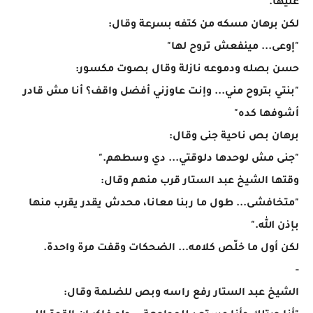
عليها.
لكن برهان مسكه من كتفه بسرعة وقال:
"إوعى... مينفعش تروح لها"
حسن بصله ودموعه نازلة وقال بصوت مكسور:
"بنتي بتروح مني... وإنت عاوزني أفضل واقف؟ أنا مش قادر
أشوفها كده"
برهان بص ناحية جنى وقال:
"جنى مش لوحدها دلوقتي... دي وسطهم."
وقتها الشيخ عبد الستار قرب منهم وقال:
"متخافشى... طول ما ربنا معانا، محدش يقدر يقرب منها
بإذن الله."
لكن أول ما خلّص كلامه... الضحكات وقفت مرة واحدة.
-
الشيخ عبد الستار رفع راسه وبص للضلمة وقال: