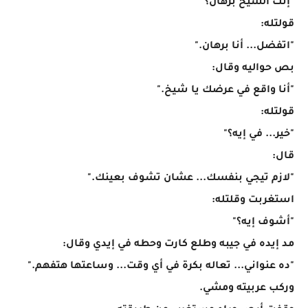
"إنت الشيخ برهان؟"
قولتله:
"اتفضل... أنا برهان."
بص حواليه وقال:
"أنا واقع في عرضك يا شيخ."
قولتله:
"خير... في إيه؟"
قال:
"لازم تيجي بنفسك... عشان تشوف بعينك."
استغربت وقلتله:
"أشوف إيه؟"
مد إيده في جيبه وطلع كارت وحطه في إيدي وقال:
"ده عنواني... تعاله بكرة في أي وقت... وساعتها هتفهم."
وركب عربيته ومشي.