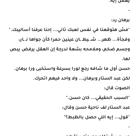
يعمل إيه."
-
برهان رد:
"مش هتوقعنا في نفس لعبك تاني... إحنا عرفنا أساليبك."
وفجأة... ظهر... شـ ـيطـ ـان عينين حمرا كأن جواها نـ ـار،
وجسم ضخم، وملامحه بشعة لدرجة إن العقل يرفض يبص
لها.
حسن أول ما شافه رجع لورا بسرعة واستخبى ورا برهان.
لكن عبد الستار وبرهان... ولا واحد فيهم اتحرك.
الصوت قال:
"السبب الحقيقي... كان حسن."
عبد الستار لف ناحية حسن وقال:
"قول... إيه اللي حصل بالظبط؟"
-