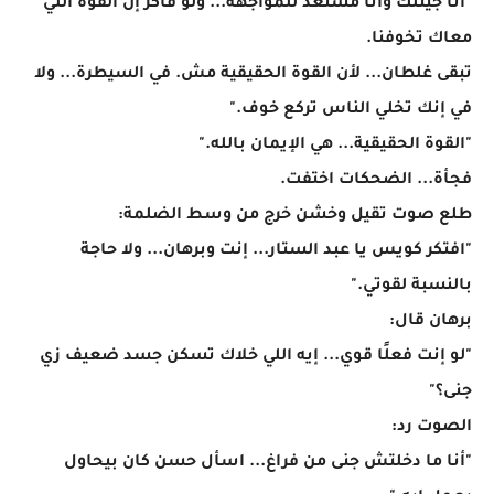
"أنا جيتلك وأنا مستعد للمواجهة... ولو فاكر إن القوة اللي
معاك تخوفنا.
تبقى غلطان... لأن القوة الحقيقية مش. في السيطرة... ولا
في إنك تخلي الناس تركع خوف."
"القوة الحقيقية... هي الإيمان بالله."
فجأة... الضحكات اختفت.
طلع صوت تقيل وخشن خرج من وسط الضلمة:
"افتكر كويس يا عبد الستار... إنت وبرهان... ولا حاجة
بالنسبة لقوتي."
برهان قال:
"لو إنت فعلًا قوي... إيه اللي خلاك تسكن جسد ضعيف زي
جنى؟"
الصوت رد:
"أنا ما دخلتش جنى من فراغ... اسأل حسن كان بيحاول