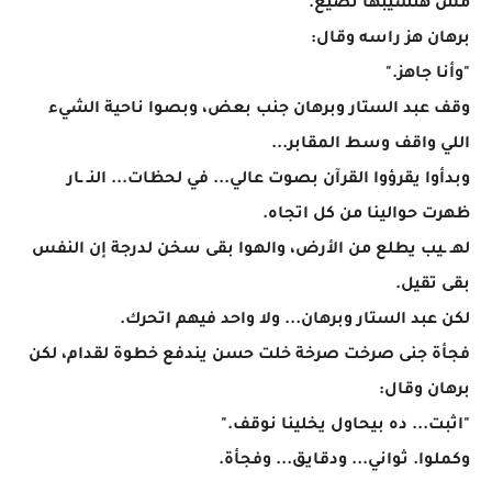
مش هنسيبها تضيع."
برهان هز راسه وقال:
"وأنا جاهز."
وقف عبد الستار وبرهان جنب بعض، وبصوا ناحية الشيء
اللي واقف وسط المقابر...
وبدأوا يقرؤوا القرآن بصوت عالي... في لحظات... النـ ـار
ظهرت حوالينا من كل اتجاه.
لهـ ـيب يطلع من الأرض، والهوا بقى سخن لدرجة إن النفس
بقى تقيل.
لكن عبد الستار وبرهان... ولا واحد فيهم اتحرك.
فجأة جنى صرخت صرخة خلت حسن يندفع خطوة لقدام، لكن
برهان وقال:
"اثبت... ده بيحاول يخلينا نوقف."
وكملوا. ثواني... ودقايق... وفجأة.