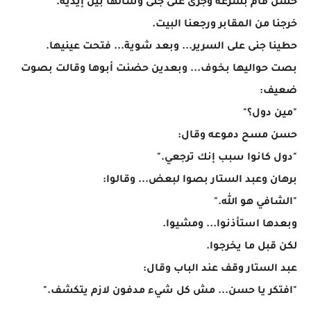
حسن قام بسرعة وجرى على جنى وشالها بين إيديه.
خرجنا من المقابر ورجعنا البيت.
حطينا جنى على السرير... وبعد شوية... فتحت عينيها.
بصت حواليها بخوف... وبعدين حضنت أبوها وقالت بصوت
ضعيف:
"مين دول؟"
حسن مسح دموعه وقال:
"دول كانوا سبب إنك ترجعي."
برهان وعبد الستار بصوا لبعض... وقالوا:
"الشافي هو الله."
وبعدها استأذنوا... ومشيوا.
لكن قبل ما يخرجوا.
عبد الستار وقف عند الباب وقال:
"افتكر يا حسن... مش كل شيء مدفون لازم يتكشف."