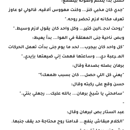
حسن بدأ يتكلم وصوته بيتقطع:
"جدي كان مخبي كنز... وكنت مهووس ألاقيه. قالولي لو عاوز
تعرف مكانه لازم تحضر روحه."
"روحت لدجـ ـالين كتير... وكل واحد كان يقول لازم وسيط."
وبص ناحية جنى المعلقة في الهوا... بدأ يعيط:
"كل واحد كان بيجرب... لحد ما يوم جنى بدأت تعمل الحركات
المـ ـرعبة دي... وساعتها فهمت إني ضيعتها بإيدي."
برهان بصله بصدمة وقال:
"يعني كل اللي حصل... كان بسبب طمعك؟"
حسن وقع على ركبته وقال:
"سامحني يا شيخ برهان... بالله عليك... رجعلي بنتي."
-
عبد الستار بص لبرهان وقال:
"الكلام مبقاش ينفع... قدامنا روح محتاجة حد يقف جنبها.