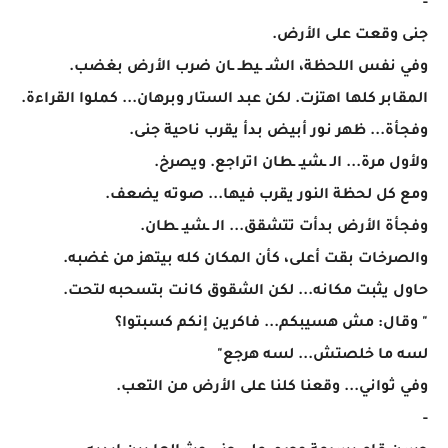
-
جنى وقعت على الأرض.
وفي نفس اللحظة، الشـ ـيطـ ـان ضرب الأرض بغضب.
المقابر كلها اهتزت. لكن عبد الستار وبرهان... كملوا القراءة.
وفجأة... ظهر نور أبيض بدأ يقرب ناحية جنى.
ولأول مرة... الـ ـشيـ ـطان اتراجع. ويصرخ.
ومع كل لحظة النور يقرب فيها... صوته يضعف.
وفجأة الأرض بدأت تتشقق... الـ ـشيـ ـطان.
والصرخات بقت أعلى، كأن المكان كله بيتهز من غضبه.
حاول يثبت مكانه... لكن الشقوق كانت بتسحبه لتحت.
" وقال: مش هسيبكم... فاكرين إنكم كسبتوا؟
لسه ما خلصتش... لسه هرجع"
وفي ثواني... وقعنا كلنا على الأرض من التعب.
-