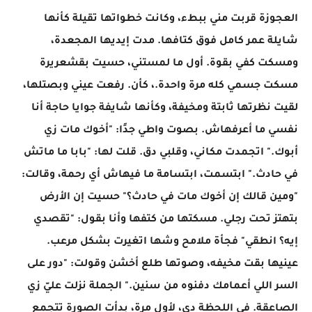
العجوزة قربت مني ببطء، وكانت خطواتها تقيلة كأنها
شايلة عمر كامل فوق كتافها. مدت إيديها المجعدة،
ومسكت كفي بقوة. أول ما لمستني، حسيت بقشعريرة
مسكت جسمي كله مرة واحدة.، كأن. رفعت عيني وبصتلها،
لقيت نظرتها ثابتة ومخيفة، وكأنها شايفة جوايا حاجة أنا
نفسي ما أعرفهاش. بصوت واطي جدًا: "أخوك مات زي
أبوك." اتجمدت مكاني، وقلبي دق. قلت لها: "بابا ما ماتش
في حادث." ابتسمت، ابتسامة ما فيهاش أي رحمة، وقالت:
"ومين قالك إن أخوك مات في حادث؟" حسيت إن الأرض
بتهتز تحت رجلي. مسكتها من كتفها وأنا بقول: "تقصدي
إيه؟ انطقي" فجأة ملامح وشها اتغيرت بشكل مرعب.
عينيها بقت مخيفه، وصوتها طلع أخشن وقولت: "دور على
السر اللي أعمامك دفنوه من سنين." الجملة نزلت عليّ زي
الصاعقة. في اللحظة دي، لأول مرة، بدأت الصورة تتجمع