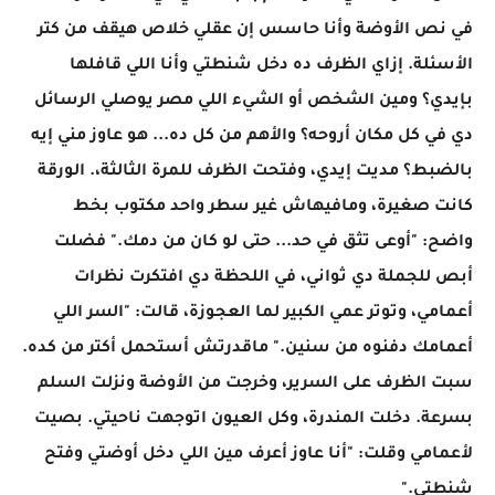
في نص الأوضة وأنا حاسس إن عقلي خلاص هيقف من كتر
الأسئلة. إزاي الظرف ده دخل شنطتي وأنا اللي قافلها
بإيدي؟ ومين الشخص أو الشيء اللي مصر يوصلي الرسائل
دي في كل مكان أروحه؟ والأهم من كل ده... هو عاوز مني إيه
بالضبط؟ مديت إيدي، وفتحت الظرف للمرة الثالثة،. الورقة
كانت صغيرة، ومافيهاش غير سطر واحد مكتوب بخط
واضح: "أوعى تثق في حد... حتى لو كان من دمك." فضلت
أبص للجملة دي ثواني، في اللحظة دي افتكرت نظرات
أعمامي، وتوتر عمي الكبير لما العجوزة، قالت: "السر اللي
أعمامك دفنوه من سنين." ماقدرتش أستحمل أكتر من كده.
سبت الظرف على السرير، وخرجت من الأوضة ونزلت السلم
بسرعة. دخلت المندرة، وكل العيون اتوجهت ناحيتي. بصيت
لأعمامي وقلت: "أنا عاوز أعرف مين اللي دخل أوضتي وفتح
شنطتي."