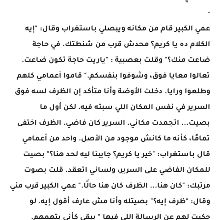
-
عمي الكبير قام من مكانه ويبصلي باستغراب وقال: "إيه
الكلام ده يا كريم؟ محدش قرب من شنطتك. في حاجة
ضاعت منك؟" وقلت بعصبية : "ياريت حاجة تكون ضاعت.
تعالوا معايا فوق، وشوفوا بنفسكم." قاموا أعمامي كلهم
وطلعوا ورايا. دخلت الأوضة وأنا متأكد إن الظرف لسه فوق
السرير في نفس المكان اللي سبته فيه. لكن أول ما
بصيت... اتجمدت مكاني. السرير كان فاضي. الظرف اختفى
تمامًا، كأنه ما كانش موجود من الأصل. واحد من أعمامي
قال باستغراب: "خير يا كريم؟ جايبنا ليه لحد هنا؟" بصيت
للمكان الفاضي على السرير، ولساني اتعقد. قلت بصوت
مرتبك: "كان هنا... الظرف كان هنا حالًا." عمي الكبير قرب مني
وقال: "ظرف إيه؟" بصيتله وأنا مش عارف أقول إيه. لو
حكيت لهم عن الرسالة اللي فيها " يبقى كأني بتهمهم.