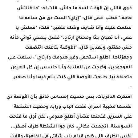
قوي قاللي إن الوقت لسه ما جاش. قلت له: "ما قالتش
حاجة." قطب عمى قال: "إزاي؟ الست دى من ساعة ما
سلمت عليك وأنا شايف وشك متغير." قلت: "معلش يا
عمي، أنا تعبان جدًا ومحتاج أرتاح." فضل يبصلي ثواني كأنه
مش مقتنع، وبعدين قال: "الأوضة بتاعتك اتنضفت
وجهزناها. اطلع استحمى وغير هدومك وارتاح."، سلمت على
الموجودين، وخرجت من المندرة وأنا حاسس إن كل العيون
متعلقة بيا. طلعت الأوضة اللي كنت بنام فيها وأنا صغير.
-
افتكرت الذكريات، بس حسيت إحساس خانق بأن الأوضة دي
نفسها مخبية أسرار. قفلت الباب ورايا، وحطيت الشنطة
على السرير. فتحتها عشان أطلع هدومي، لكن أول ما فتحت
السوستة، اتجمدت مكاني. كان جوا الشنطة ظرف أصفر...
نفس الظرف اللي ظهر قدام باب شقتي في القاهرة، وقفت