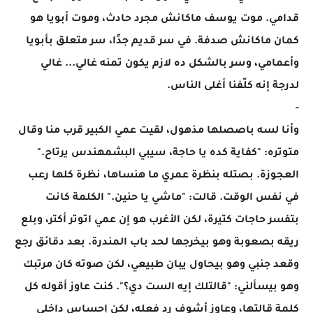
قدامي. موت يوسف ماكانش مجرد حادث، وموت أبويا هو
كمان ماكانش صدفة. في سر قديم جدًا، سر متعلق بأبويا
وأعمامي، وسر بالشكل ده لازم يكون تمنه غالي... غالي
لدرجة إنه كلّفنا أغلى الناس.
-
وأنا لسه باصصلها مذهول، لقيت عمي الكبير قرب منا وقال
متوتره: "كفاية كده يا حاجة، سيبي البشمهندس يرتاح."
العجوزة. بصتله بنظرة عمري ما هنساها، نظرة كلها رعب
في نفس الوقت. قالت: "ماشي يا حنين." الكلمة كانت
بتفسر حاجات كتيرة، لكن الأغرب هو إن عمي اتوتر أكتر، وبلع
ريقه بصعوبة وهو بيخرجها لحد باب المندرة. بعد دقائق رجع
وقعد جنبي وهو بيحاول يبان طبيعي، لكن صوته كان مرتبك
وهو بيسألني: "قالتلك إيه الست دي؟". كنت عاوز أقوله كل
كلمة قالتها، وعاوز أشوف رد فعله، لكن إحساس داخلي