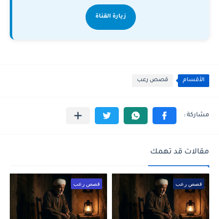
زيارة القناة
الأقسام
قصص رعب
مقالات قد تهمك
قصص رعب
قصص رعب