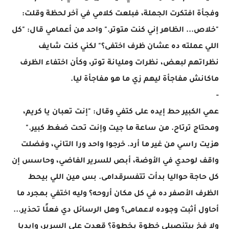
وفجأة افتكرت الجملة، فبلعت كلامي في آخر لحظة وقلت:
"خلاص... الظاهر إني كنت متوتر." واحد من أعمامي قال: "كل
اللي عملته ده عشان ظرف اختفى؟" لكني كنت شايف
نظراتهم لبعض، نظرات ومليانة توتر، وكأن اختفاء الظرف
ماكانش مفاجأة ليهم زي ما هو مفاجأة ليا.
-
عمي الكبير حط إيده على كتفي وقال: "إنت تعبان يا كريم،
ومحتاج ترتاح. من ساعة ما جيت وإنت تحت ضغط كبير."
هزيت راسي من غير ما أرد. خرجوا واحد ورا التاني، وفضلت
واقف لوحدي في الأوضة، أبص للسرير الفاضي، وحاسس إن
كل حاجة حواليا بدأت تتفسرقدامى. بس مين اللي بيحط
الظرف الأصفر ده في كل مكان أروحه؟ وليه اختفي بمجرد ما
أحاول أثبت وجوده لاعمامى؟ وهل الرسائل دي فعلًا تحذير...
ولا فخ بيتنصبلي خطوة بخطوة؟ قعدت على السرير، وإيديا