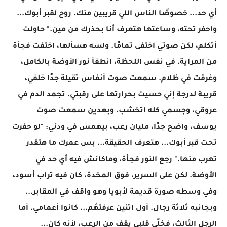
أي حد... خصوصًا الناس اللي قريبين منك. روح لقبر أبوك...
واحفر تحته، وساعتها هتعرف أنا بحذرك من مين." حاولت
أتكلم، لكن صوتي اختفى تمامًا. ولسه هسألها، اختفت فجأة
من المراية. في نفس اللحظة، انطفأ نور الأوضة بالكامل،
وغرقت في ظلام. سمعت صوت أنفاس تقيلة جدًا خلفي،
قريبة لدرجة إني حسيت بحرارتها على رقبتي. تجمد الدم في
عروقي، وجسمي كله اتخشب. وبعدين سمعت صوت
يوسف، واضح جدًا، مليان رعب، بيهمس في ودني: "لو حفرت
تحت قبر أبوك... هتعرف الحقيقة... بس عمرك ما هتقدر
تهرب منها." رجع النور فجأة، وماكانش فيه أي حد في
الأوضة. لكن على السرير، فوق المخدة، كان فيه تراب أسود،
وفي وسطه صورة قديمة لأبويا وهو واقف في المقابر...
وبجانبه ثلاثة رجال. أول اتنين عرفتهُم... كانوا أعمامي. أما
الرجل الثالث، فخلّى قلبي يقف من الرعب، لأنه كان...