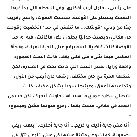
على رأسي، بحاول أرتب أفكاري. وفي اللحظة اللي بدأ فيها
الصمت يسيطر على الأوضة، سمعت الصوت، واضح وقريب
جدًا من ودني: "قولتلك... ما تثقش في حد." اتخضيت وقومت
من مكاني، وبصيت حواليّا بجنون، لكن ماكانش فيه أي حد.
الأوضة كانت فاضية. لسه برفع عيني ناحية المراية، وفجأة
انعكس فيها شيء خلّى قلبي يقف. كانت الست العجوزة
واقفة ورايا. نفس الست اللي كانت تحت في المندرة، لكن
شكلها المرة دي كان مختلف. وشها كان أرعب من الأول،
وتجاعيدها أعمق، وعينيها سودا بشكل مخيف، كانت
بتبصلي بنظرة عمري ما هنساها. حاولت أتحرك، لكن جسمي
اتجمد في مكاني. فتحت بقها ، وخرج صوتها خشن ومبحوح:
-
"أنا مش جاية أذيك يا كريم... أنا جاية أحذرك." بلعت ريقي
بصعوبة. كملت وهي مثبتة عينيها في عيني: "إوعى تثق في