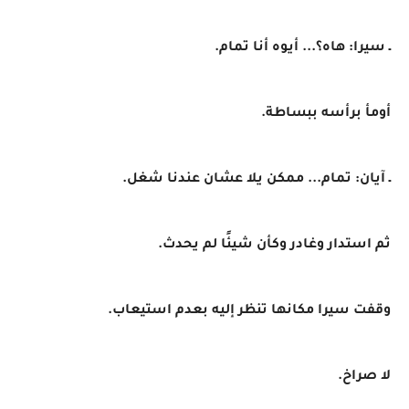
ـ سيرا: هاه؟... أيوه أنا تمام.
أومأ برأسه ببساطة.
ـ آيان: تمام... ممكن يلا عشان عندنا شغل.
ثم استدار وغادر وكأن شيئًا لم يحدث.
وقفت سيرا مكانها تنظر إليه بعدم استيعاب.
لا صراخ.