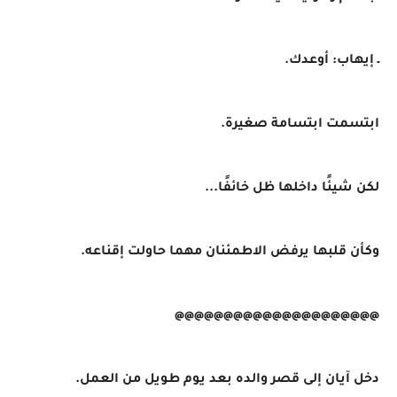
ـ إيهاب: أوعدك.
ابتسمت ابتسامة صغيرة.
لكن شيئًا داخلها ظل خائفًا...
وكأن قلبها يرفض الاطمئنان مهما حاولت إقناعه.
@@@@@@@@@@@@@@@@@@@@@
دخل آيان إلى قصر والده بعد يوم طويل من العمل.