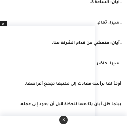
ـ آيان: الساعة 8.
ـ سيرا: تمام.
ـ آيان: هنمشي من قدام الشركة هنا.
ـ سيرا: حاضر.
أومأ لها برأسه فعادت إلى مكتبها تجمع أغراضها.
بينما ظل آيان يتابعها للحظة قبل أن يعود إلى عمله.
×
@@@@@@@@@@@@@@@@@@@@