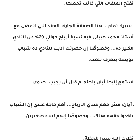
تفتح الملفات التي كانت تحملها.
ـ سيرا: تمام... هنا الصفقة الجاية. العقد اللي اتمضى مع
أستاذ محمد هيبقى فيه نسبة أرباح حوالي 20% من النادي
الكبير ده... وخصوصًا إن حضرتك اديت للنادي ده شباب
كويسة بتعرف تلعب.
استمع إليها آيان باهتمام قبل أن يجيب بهدوء:
ـ آيان: مش مهم عندي الأرباح... أهم حاجة عندي إن الشباب
ياخدوا حقهم هناك... وخصوصًا إنهم لسه صغيرين.
نظرت إليه سيرا للحظة.