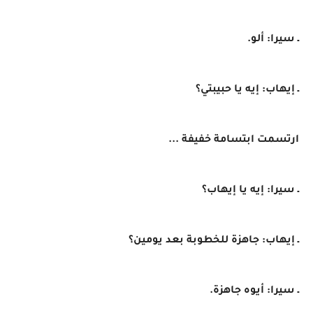
ـ سيرا: ألو.
ـ إيهاب: إيه يا حبيبتي؟
ارتسمت ابتسامة خفيفة ...
ـ سيرا: إيه يا إيهاب؟
ـ إيهاب: جاهزة للخطوبة بعد يومين؟
ـ سيرا: أيوه جاهزة.