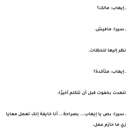
ـ إيهاب: مالك؟
ـ سيرا: مافيش.
نظر إليها للحظات.
ـ إيهاب: متأكدة؟
تنهدت بخفوت قبل أن تتكلم أخيرًا:
ـ سيرا: بص يا إيهاب... بصراحة... أنا خايفة إنك تعمل معايا
زي ما حازم عمل.