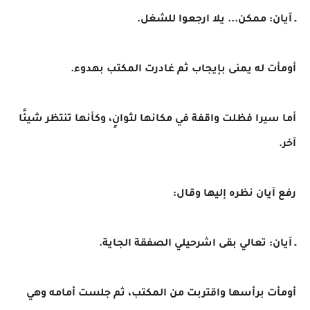
ـ آيان: ممكن... يلا ارجعوا للشغل.
أومأت له يمنى بإيجاب ثم غادرت المكتب بهدوء.
أما سيرا فظلت واقفة في مكانها لثوانٍ، وكأنها تنتظر شيئًا
آخر.
رفع آيان نظره إليها وقال:
ـ آيان: تعالي بقى اشرحيلي الصفقة الجاية.
أومأت برأسها واقتربت من المكتب، ثم جلست أمامه وهي