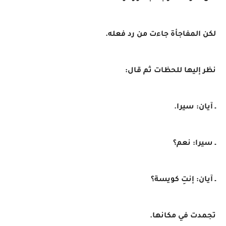
لكن المفاجأة جاءت من رد فعله.
نظر إليها للحظات ثم قال:
ـ آيان: سيرا.
ـ سيرا: نعم؟
ـ آيان: إنتِ كويسة؟
تجمدت في مكانها.