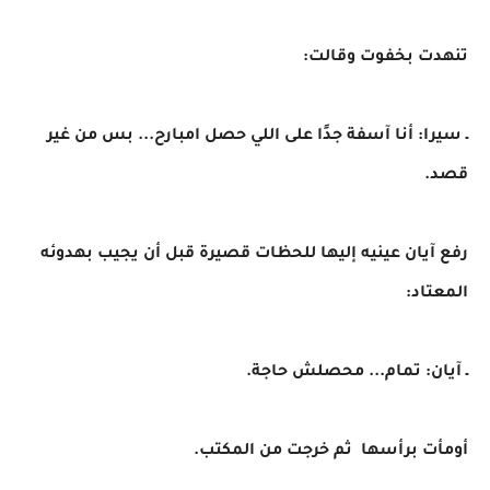
تنهدت بخفوت وقالت:
ـ سيرا: أنا آسفة جدًا على اللي حصل امبارح... بس من غير
قصد.
رفع آيان عينيه إليها للحظات قصيرة قبل أن يجيب بهدوئه
المعتاد:
ـ آيان: تمام... محصلش حاجة.
أومأت برأسها ثم خرجت من المكتب.