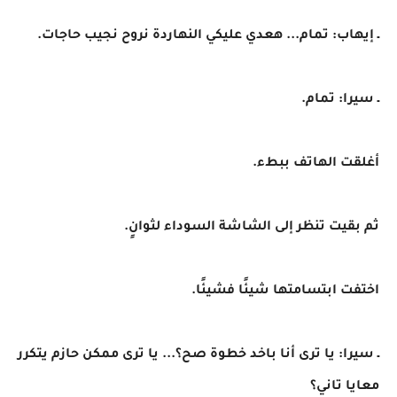
ـ إيهاب: تمام... هعدي عليكي النهاردة نروح نجيب حاجات.
ـ سيرا: تمام.
أغلقت الهاتف ببطء.
ثم بقيت تنظر إلى الشاشة السوداء لثوانٍ.
اختفت ابتسامتها شيئًا فشيئًا.
ـ سيرا: يا ترى أنا باخد خطوة صح؟... يا ترى ممكن حازم يتكرر
معايا تاني؟