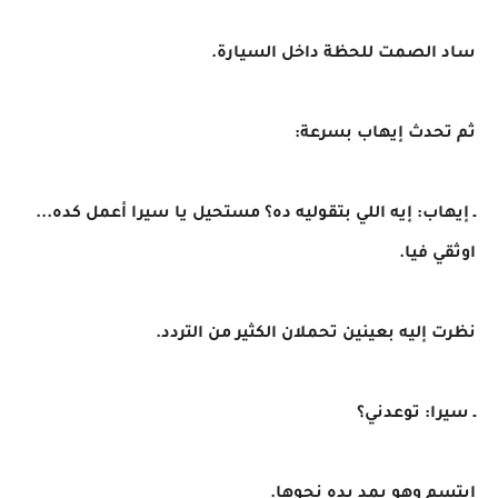
ساد الصمت للحظة داخل السيارة.
ثم تحدث إيهاب بسرعة:
ـ إيهاب: إيه اللي بتقوليه ده؟ مستحيل يا سيرا أعمل كده...
اوثقي فيا.
نظرت إليه بعينين تحملان الكثير من التردد.
ـ سيرا: توعدني؟
ابتسم وهو يمد يده نحوها.