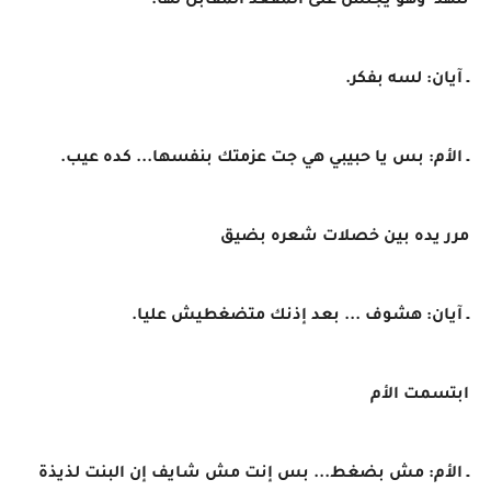
تنهد وهو يجلس على المقعد المقابل لها.
ـ آيان: لسه بفكر.
ـ الأم: بس يا حبيبي هي جت عزمتك بنفسها... كده عيب.
مرر يده بين خصلات شعره بضيق
ـ آيان: هشوف ... بعد إذنك متضغطيش عليا.
ابتسمت الأم
ـ الأم: مش بضغط... بس إنت مش شايف إن البنت لذيذة