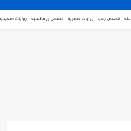
مله
قصص رعب
روايات حصرية
قصص رومانسيه
روايات صعيديه