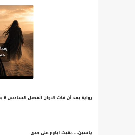
رواية بعد أن فات الاوان الفصل السادس 6 بقلم جمانه السعيدي
ياسين....بقيت اباوع على جدي