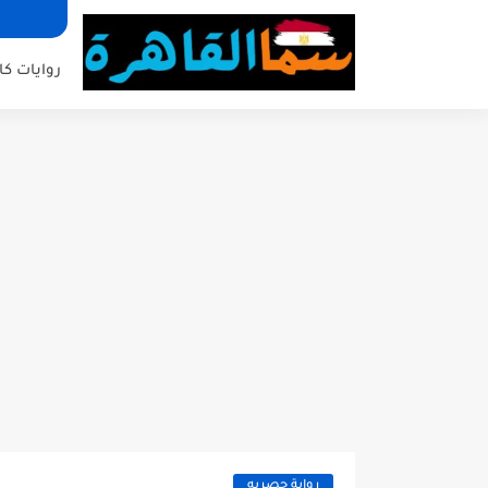
روايات كا
رواية حصريه