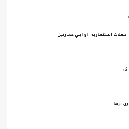
 محلات استثماريه او ابني عمارتين
ائل
ين بيها