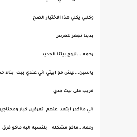
وكلبي يكلي هذا الاختيار الصح
بدينا نجهز للعرس
رحمه....نزوج بيتنا الجديد
ياسين...ليش مو ابيتي اني عندي بيت بناء ح
قريب على بيت جدي
اني مااكدر ابتعد عنهم تعرفين كبار ومحتاجين
رحمه...ماكو مشكله بلنسبه اليه ماكو فرق