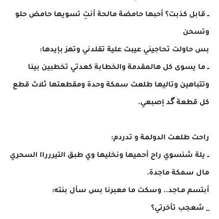
ــ قابل كذبت؟ أحبها حامضة مالحة أنتِ تسويها حامض حلو
وتسحن
بس حاولت تحاجيني عيبت علية تقلدني وتهز بإيدها:
ــ ما يسوى كل هالمقدمة والخطابة كعدتي تخطبين بينا
وتتباهين وتاليها طلعت سمكة وحدة ومقطعتها ثلاث قطع
كل قطعة گد إصبعي.
​راحت طلعت الدولمة و تدردم:
ــ يلة شنسوي راح أحميها ونخليها وي طبق التيررراا السحري
مال سمكة ماجدة.
أبتسم مـاجد.. وسكت ما معبرنا بس سأل بنته:
_ شعجب تأخرتي؟