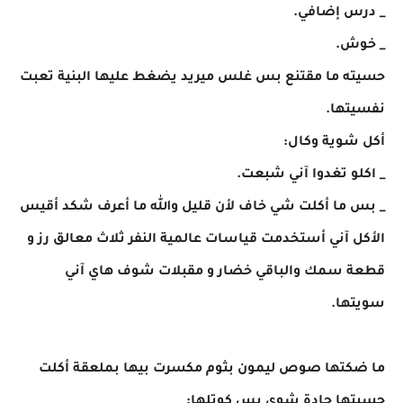
_ درس إضافي.
_ خوش.
حسيته ما مقتنع بس غلس ميريد يضغط عليها البنية تعبت
نفسيتها.
أكل شوية وكال:
_ اكلو تغدوا آني شبعت.
_ بس ما أكلت شي خاف لأن قليل والله ما أعرف شكد أقيس
الأكل آني أستخدمت قياسات عالمية النفر ثلاث معالق رز و
قطعة سمك والباقي خضار و مقبلات شوف هاي آني
سويتها.
ما ضكتها صوص ليمون بثوم مكسرت بيها بملعقة أكلت
حسيتها حادة شوي بس كوتلها: