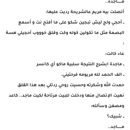
مـــــــاجدة..
أتصلت بيه مريم عالشريحة رديت عليها:
ــ أحجي ولج ليش تبجين شكو على ما أفتح نت و أسمع
البصمة مثل ما تكولين كوله وكت وقلق خوووب أحجيلي هسة
:
​عاد كالت:
ــ ماجدة ابشرج النتيجة سلبية ماكو أي كانسر
ــ الف الحمد لله مريومه فرحتيني. ​
حمدت الله وشكرته وحسيت روحي ردتلي بعد هذا القلق
نهيت الإتصال منها ودخلت للبيت مرتاحة لكيت ماجد.. كاعد
ومصفن وسألته:
ــ شبيك؟
مـــــــاجد..