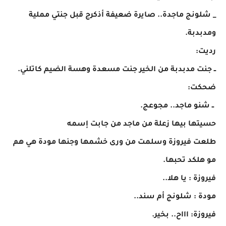
_ شلونج ماجدة.. صايرة ضعيفة أذكرج قبل جنتي مملية
ومدبدبة.
رديت:​
ــ جنت مدبدبة من الخير جنت مسعدة وهسة الضيم كاتلني.
​ضحكت:
ــ شنو ماجد.. مجوعج.
حسيتها بيها زعلة من ماجد من جابت إسمه
طلعت فيروزة وسلمت من ورى خشمها وجنها مودة هي هم
مو هلكد تحبها.
فيروزة : يا هلا..
مودة : شلونج أم سند..
فيروزة: اااح.. بخير.