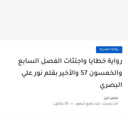
رواية حصريه
رواية خطايا واجتثاث الفصل السابع
والخمسون 57 والأخير بقلم نور علي
البصري
مصر ناين
اخر تحديث :
منذ بضع شهور
35 دقائق للقراءة