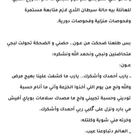
للعائلة بيه حالة سرطان الثدي لازم متابعة مستمرة
وفحوصات منزلية وفحوصات دورية.
بس طلعنا ضحكت من عـون.. حضني و الضحكة تحولت لبجي
متحاضنين ونبجي ونحمد الله ونشكره:
​عــون:
ــ يارب أحمدك وأشكرك.. يارب ما كشفت علينا بهيج مرض
والله ولج من يوم اللي أخذوا الخزعة وآني ما أنام حسبة
توديني وحسبة تجيبني ولج ما مصدك سلامات بوياي أفيش
مي بارد ونزل على گلبي ربي أحمدك وأشكرك.
​وخرته مني شوية وكلتله:
_ العالم دتباوعنا عيب.