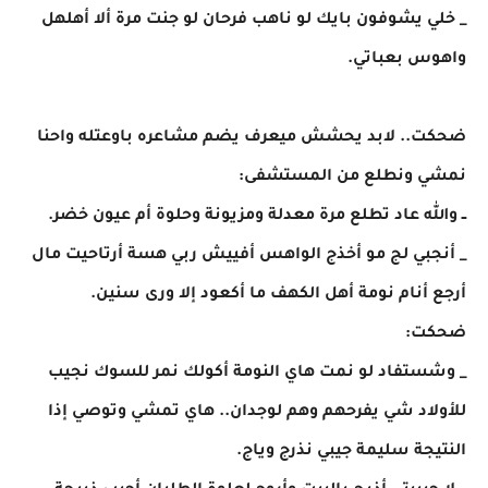
_ خلي يشوفون بايك لو ناهب فرحان لو جنت مرة ألا أهلهل
واهوس بعباتي.
ضحكت.. لابد يحشش ميعرف يضم مشاعره باوعتله واحنا
نمشي ونطلع من المستشفى:
ــ والله عاد تطلع مرة معدلة ومزيونة وحلوة أم عيون خضر.
_ أنجبي لج مو أخذج الواهس أفييش ربي هسة أرتاحيت مال
أرجع أنام نومة أهل الكهف ما أكعود إلا ورى سنين.
ضحكت:
_ وشستفاد لو نمت هاي النومة أكولك نمر للسوك نجيب
للأولاد شي يفرحهم وهم لوجدان.. هاي تمشي وتوصي إذا
النتيجة سليمة جيبي نذرج وياج.