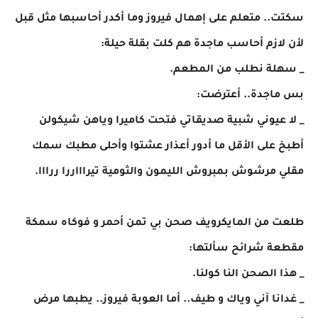
سكتت.. متعلم على إهمال فيروز وما أكدر أحاسبها مثل قبل
لأن لازم أحاسب ماجدة هم كلت بقلة حيلة:
_ سهلة نطلب من المطعم.
بس ماجدة.. أعترضت:
_ لا عيوني شبية صديقاتي فتحت كاميرا وياهن شيكولن
أطبخ على الأقل ما أدور أعذار عشتوا وأحلى مطبك سمك
مقلي مرشوش بمبروش الليمون والثومية تيراااررا ررااا.
طلعت من المايكرويف صحن بي تمن أحمر و فوكاه سمكة
مقطعة شرائح سألتها:
_ هذا الصحن النا كولنا.
_ غدانا آني وياك و طيف.. أما العوبة فيروز.. يطبها مرض