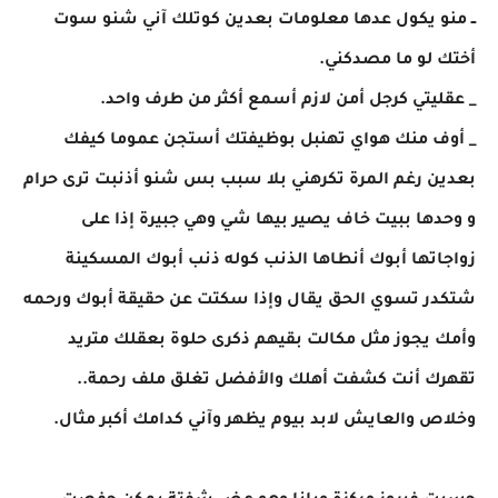
ــ منو يكول عدها معلومات بعدين كوتلك آني شنو سوت
أختك لو ما مصدكني.
_ عقليتي كرجل أمن لازم أسمع أكثر من طرف واحد.
_ أوف منك هواي تهنبل بوظيفتك أستجن عموما كيفك
بعدين رغم المرة تكرهني بلا سبب بس شنو أذنبت ترى حرام
و وحدها ببيت خاف يصير بيها شي وهي جبيرة إذا على
زواجاتها أبوك أنطاها الذنب كوله ذنب أبوك المسكينة
شتكدر تسوي الحق يقال وإذا سكتت عن حقيقة أبوك ورحمه
وأمك يجوز مثل مكالت بقيهم ذكرى حلوة بعقلك متريد
تقهرك أنت كشفت أهلك والأفضل تغلق ملف رحمة..
وخلاص والعايش لابد بيوم يظهر وآني كدامك أكبر مثال.