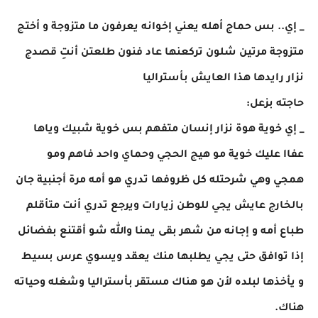
_ إي.. بس حماج أهله يعني إخوانه يعرفون ما متزوجة و أختج
متزوجة مرتين شلون تركعنها عاد فنون طلعتن أنتِ قصدج
نزار رايدها هذا العايش بأستراليا
حاجته بزعل:
_ إي خوية هوة نزار إنسان متفهم بس خوية شبيك وياها
عفاا عليك خوية مو هيج الحجي وحماي واحد فاهم ومو
همجي وهي شرحتله كل ظروفها تدري هو أمه مرة أجنبية جان
بالخارج عايش يجي للوطن زيارات ويرجع تدري أنت متأقلم
طباع أمه و إجانه من شهر بقى يمنا والله شو أقتنع بفضائل
إذا توافق حتى يجي يطلبها منك يعقد ويسوي عرس بسيط
و يأخذها لبلده لأن هو هناك مستقر بأستراليا وشغله وحياته
هناك.