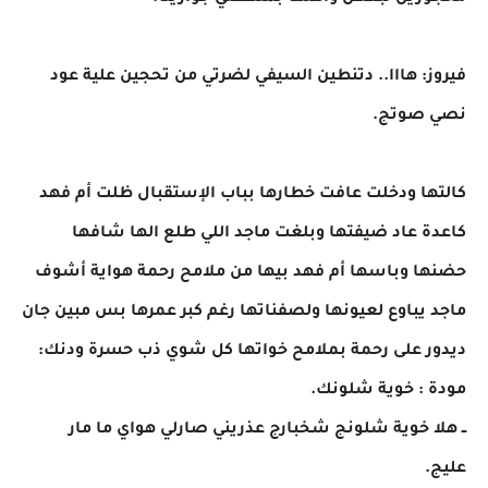
فيروز: هااا.. دتنطين السيفي لضرتي من تحجين علية عود
نصي صوتج.
​كالتها ودخلت عافت خطارها بباب الإستقبال ظلت أم فهد
كاعدة عاد ضيفتها وبلغت ماجد اللي طلع الها شافها
حضنها وباسها أم فهد بيها من ملامح رحمة هواية أشوف
ماجد يباوع لعيونها ولصفناتها رغم كبر عمرها بس مبين جان
ديدور على رحمة بملامح خواتها كل شوي ذب حسرة ودنك:
مودة : خوية شلونك.
ــ هلا خوية شلونج شخبارج عذريني صارلي هواي ما مار
عليج.