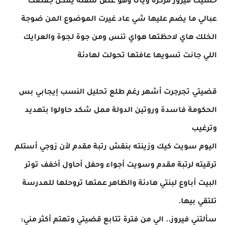
حسيت فيروز مركزة ويانا وهو عض شفتة يمكن جفصت
عبالي ما يضم عليها شي عاد غيرت الموضوع المن ضوجة
الخلك هاي لاحظتها هواي تنس ومن جوة لجوة والعرايك
اللي جانت تسويها عافتها تحولت لهادئة
قضيتي تجرجرت أشهر رغم طلع تحليل النسب إيجابي بس
الحكومة فاسدة وروتين الدولة ممل شكد حاولوا بتهديد
وترغيب
اليوم سويت كيك وزينته بنقش رتبة مقدم لأن زوجي أستلم
ترقيته لرتبة مقدم وسويت أجواء وحفل أحاول أخفف توتر
البيت أباوع لبنتي هادئة والظاهر عمتها تروحلها للمدرسة
تلتقي بيها.
سألتني فيروز.. الي من فترة تتابع قضيتي وتهتم أكثر مني: