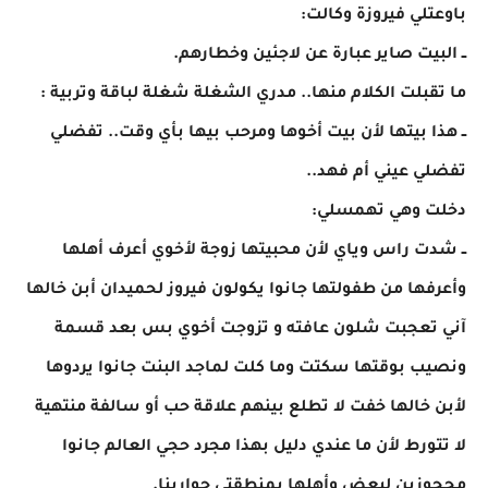
​باوعتلي فيروزة وكالت:
ــ البيت صاير عبارة عن لاجئين وخطارهم.
ما تقبلت الكلام منها.. مدري الشغلة شغلة لباقة وتربية :
ــ هذا بيتها لأن بيت أخوها ومرحب بيها بأي وقت.. تفضلي
تفضلي عيني أم فهد..
دخلت وهي تهمسلي:
ــ شدت راس وياي لأن محبيتها زوجة لأخوي أعرف أهلها
وأعرفها من طفولتها جانوا يكولون فيروز لحميدان أبن خالها
آني تعجبت شلون عافته و تزوجت أخوي بس بعد قسمة
ونصيب بوقتها سكتت وما كلت لماجد البنت جانوا يردوها
لأبن خالها خفت لا تطلع بينهم علاقة حب أو سالفة منتهية
لا تتورط لأن ما عندي دليل بهذا مجرد حجي العالم جانوا
محجوزين لبعض وأهلها بمنطقتي جوارينا.