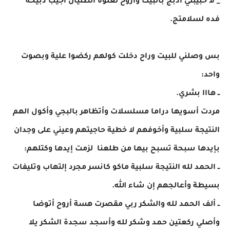
_ لا حبيبتي أذبج بالبيت وأروح لعلوة الطليان أجيب ذبيحة
فده لسلامتج.
​بس وصلني للبيت وراح دخلت كولهم ركضوا علية وبصوت
واحد:
ــ هااا بشري.
​مردت أسويها دراما مسلسلات وأتظاهر بالبجي وأكول الهم
النتيجة سلبية وأخوفهم لا خطية حاجيتهم وعيني على وجدان
بإيدها سبحة تسبح بيها من طلعنا لزمت إيدها وكتلهم:
ــ الحمد لله النتيجة سلبية ماكو كانسر مجرد إلتهاب وتليفات
بسيطة وأعالجهم إن شاء الله.
ــ ألف الحمد لله والشكر ربي مقصرت هسة أروح أتوضا
وأصلي ركعتين حمد وشكر لله وأسجد سجدة الشكر يلا