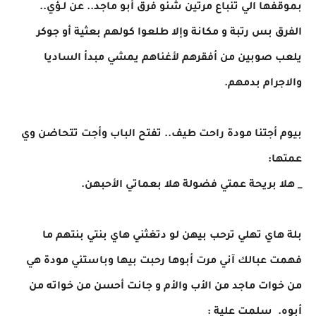
بموقفها الي تنباع مرتين شنو فرق أبو ماجد.. عن لـؤي..
الفرق بس رتبة و مكانة وإلا طلعوا كولهم بعثية أو جوكر
يلعب صوبين من أفقرهم لأغناهم يمشي مبدأ الساديا
والاجرام بدمهم.
بيوم أجتنا مودة راحت طيف.. تفتح الباب وأجت تتحاضن وي
عمتها:
_ هلا بريحة عمتي فضولة هلا بعماتي الأحبهن.
بلة هاي تهلي ترحب بيهن لو دتغثني هاي بنتي بنتهم ما
فهمت عبالك آني مرت أبوها رحبت بيها وباستني مودة هي
من خوات ماجد من الأب والأم و جانت أحسن من خواته من
أبوه. سلمت علية :