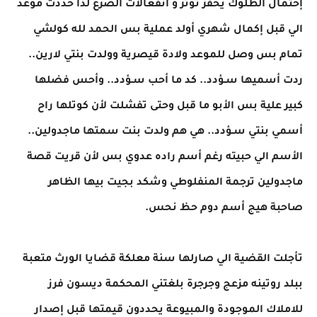
إحتمال الطلوك يحفز توتر و انفعالات الصرع لذا حددت موعد
الي قبل إكمال شهري أولد عملية بس الحمد لله كولشي
تمام بس وصل للموعد ولادة قيصرية وولدت بنتي لارين..
ردت أسميها سـؤدد.. كد ما أحب سـؤدد.. وأحس فضلها
كبير علية بس الأبو ما قبل وحتى تفشلت لأن كوتلها راح
أسمي بنتي سـؤدد.. هي هم ولدت بنت سمتها ماجدولين..
الأسم الي حبيته رغم أسم راده عدوي بس لأن قريت قصة
ماجدولين ترجمة المنفلوطي وشكد بجيت بيها الظاهر
صاحبة هيج أسم دوم حظ نحس.
تأجلت القضية الي صارلها سنة معلكة قضايا الورث متعبة
ببلد روتينه مزعج وجرجرة بلغتني المحكمة ديسون فرز
للاملاك الموجودة والمبيوعة يحددون قيمتها قبل إصدار