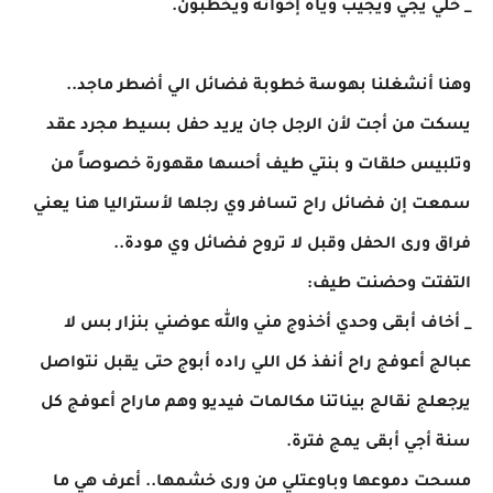
_ خلي يجي ويجيب وياه إخوانه ويخطبون.
وهنا أنشغلنا بهوسة خطوبة فضائل الي أضطر ماجد..
يسكت من أجت لأن الرجل جان يريد حفل بسيط مجرد عقد
وتلبيس حلقات و بنتي طيف أحسها مقهورة خصوصاً من
سمعت إن فضائل راح تسافر وي رجلها لأستراليا هنا يعني
فراق ورى الحفل وقبل لا تروح فضائل وي مودة..
التفتت وحضنت طيف:
_ أخاف أبقى وحدي أخذوج مني والله عوضني بنزار بس لا
عبالج أعوفج راح أنفذ كل اللي راده أبوج حتى يقبل نتواصل
يرجعلج نقالج بيناتنا مكالمات فيديو وهم ماراح أعوفج كل
سنة أجي أبقى يمج فترة.
مسحت دموعها وباوعتلي من ورى خشمها.. أعرف هي ما