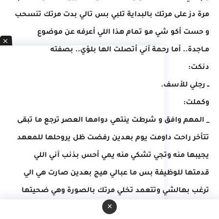
مرة دز على مرتك بالبداية تلبي بس تالي بدت مرتك تنسحب
و حست أكو شي مو تمام هذا اللي أعرفه عن موضوع
مـاجدة.. أما رحمة آني أتصلت الها بلؤي.. بصفته
دنكت:
ــ رجلي للأسف.
وكملت:
_ المهم وافق و شرطت ينتهي دوامها العصر ترجع ما تبقى
تتأخر راحت داومت يوم بعدين رفضت ظل يروحلها للمعهد
يجيبها منه وتجي تشكي منه يمي أحس بذنب آني اللي
قدمتها للوظيفة بس ما عبالي هيج بعدين صارت هي الي
ترغب بهالشي وتتعمد تخلي مرتك بالصورة وهي ضحيتها
×
وهي الي تأخذها تروح لبيت لـؤي رغم إن الواقع من قبل لا