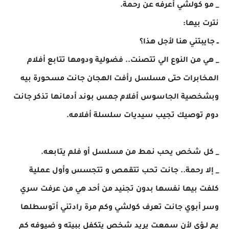
_ مو كولشي أعرفه عن رحمة.
نترت بيها:
ــ جايبتني هنا لأجل هذا؟
_ هي من النوع الي تتصنت.. فضولية ودومها تتابع أفلام
المخابرات حتى مسلسل رأفت الهجان جانت مسحورة بيه
وبشخصية الجاسوس أفلام جمس بوند أدمانها تذكر جانت
دوم توصيك تجيب سيديات سلسلة أفلامه.
_ كل شخص يحب نمط من مسلسل أو فلم يتابعه.
_ إلا رحمة.. جانت تحب تتقمص و تتجسس وأول عملية
كلفت بيها نفسها بدون تجنيد من أحد هي من عرفت سري
وسر أبوي جانت تعرف كولشي وكم مرة رادتني أتوسطلها
يم لـؤي لأن سمعت يريد شخص يتكفل ببيته و ضيوفه كم