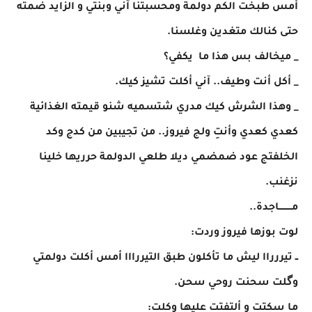
أمس طبخت الكم دولمة ومحسبتنا آني وبنتي و الزايد ضمته
حتى كنالك متغدين وغلسنا.
_ ميخالف بس هذا ما يكفي؟
_ أكل أنت وطيف.. آني أكلت تشيز كيك.
_ وهذا الشرش كيك مدري شتسميه شنو قيمته الغذائية
كعدي كعدي وأنتِ ولج فيروز.. من تجيبين من كدج وكد
الخلفتج عود ضمضمي ديلا طلعي الدولمة حرريها خلينا
نزغنب.
مـــــــــاجدة..
لوت بوزها فيروز وردت:
ــ تيررراا ليش ما تأكلون طبق التيررااا أمس أكلت دولمتي
وگلت سحنت روحي سحن.
​ما سكتت و ألتفتت عليها وكلت: