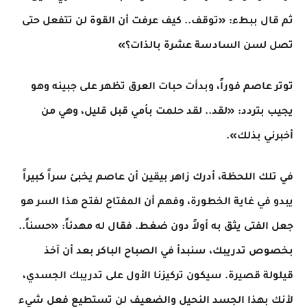
ثم قال ببطء: «توقف.. كيف عرفت أن القوة لن تتفعل حتى
تصل لسن السادسة عشرة بالذات؟»
​توتر عاصم فوراً، وبدأت حبات العرق تظهر على جبينه وهو
يجيب بتردد: «لقد.. لقد حلمت بأمي قبل قليل، وهي من
أخبرني بذلك».
في تلك اللحظة، أدرك زاهر بيقين أن عاصم يخبئ سراً كبيراً
يبدو في غاية الخطورة، وفهم أن المفتاح لفتح هذا السر هو
جعل الفتى يثق به أولاً دون ضغط. فقال له مهدئاً: «حسناً..
بخصوص تدريبك، سنبدأ في الصباح الباكر بعد أن آخذ
قيلولة قصيرة. سيكون تركيزنا الأول على تدريبك الجسدي،
لأنك بهذا الجسد النحيل والضعيف لن تستطيع فعل شيء