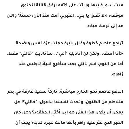
​مدت سمية يدها وربتت على كتفه برفق قائلة لتحتوي
موقفه: «لا تقلق يا بني.. اعتبرني أمك منذ الآن، حسناً؟ والآن
عد إلى نومك هيا».
تراجع عاصم خطوة وقال بنبرة حملت عزة نفس واضحة:
«أنا آسف.. ولكن لن أناديكِ "أمي".. سأناديكِ "خالتي" فقط.
أما عن النوم، فلم يأتني بعد، سأخرج قليلاً لأجلس عند
زاهر».
​اندفع عاصم نحو الخارج مباشرة، تاركاً سمية غارقة في بحر
متلاطم من الظنون، وتحدث نفسها بذهول: "خالتي؟! هل
يمكن أن يكون هذا الفتى هو ابن أختي المفقود؟ وهل كان
الخبر الذي عثر عليه زاهر بأنها ماتت مجرد كذبة؟ يجب أن