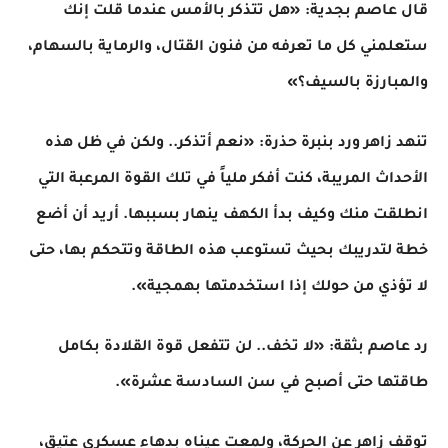
​قال عاصم بجدية: «هل تتذكر بالأمس عندما قلت إنك
ستعلمني كل ما تعرفه من فنون القتال، والرماية بالسهام،
والمبارزة بالسيف؟»
تنهد زاهر ورد بنبرة حذرة: «نعم أتذكر.. ولكن في ظل هذه
الأحداث المريبة، كنت أفكر ملياً في تلك القوة المرعبة التي
انطلقت منك وكيف بدأ الكهف ينهار بسببها. أريد أن أضع
خطة لتدريبك بحيث تستوعب هذه الطاقة وتتحكم بها، حتى
لا تؤذي من حولك إذا استخدمتها بهمجية».
​رد عاصم بثقة: «لا تخف.. لن تتفعل قوة القلادة بكامل
طاقتها حتى أصبح في سن السادسة عشرة».
توقف زاهر عن الحركة، ولمعت عيناه بدهاء عسكري عتيق،