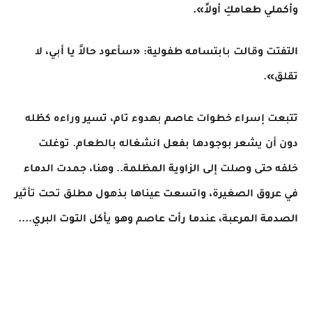
وأكملي طعامكِ أولاً».
التفتت وقالت بابتسامه طفولية: «سأعود حالاً يا أبي، لا
تقلق».
​تتبعت إسراء خطوات عاصم بهدوء تام، تسير وراءه كظله
دون أن يشعر بوجودها بفعل انشغاله بالطعام. توغلت
خلفه حتى وصلت إلى الزاوية المظلمة.. وهنا، جمدت الدماء
في عروق الصغيرة، واتسعت عيناها بذهول مطلق تحت تأثير
الصدمة المرعبة، عندما رأت عاصم وهو يأكل التوت البري....