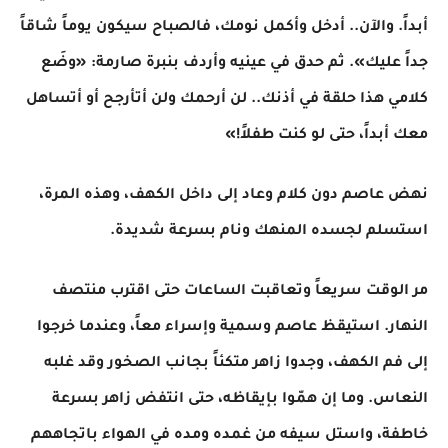
أبداً. والآن.. أدخل وأكمل نومك، فالصباح سيكون يوماً شاقاً
جداً عليك». ثم حدق في عينيه وأردف بنبرة صارمة: «وضَع
كلامي هذا حلقة في أذنك.. لن أرحمك ولن أتأرجح أو أتساهل
معك أبداً، حتى لو كنت طفلاً!»
​نهض عاصم دون كلام وعاد إلى داخل الكهف، وهذه المرة،
استسلم لجسده المنهك ونام بسرعة شديدة.
​مر الوقت سريعاً وتعاقبت الساعات حتى اقترب منتصف
النهار. استيقظ عاصم وسمية وإسراء معاً، وعندما خرجوا
إلى فم الكهف، وجدوا زاهر متكئاً بجانب الصخور وقد غلبه
النعاس. وما إن همّوا بإيقاظه، حتى انتفض زاهر بسرعة
خاطفة، واستل سيفه من غمده ومده في الهواء باتجاههم