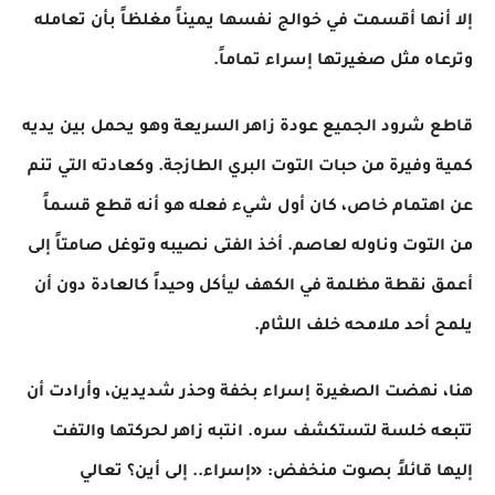
إلا أنها أقسمت في خوالج نفسها يميناً مغلظاً بأن تعامله
وترعاه مثل صغيرتها إسراء تماماً.
​قاطع شرود الجميع عودة زاهر السريعة وهو يحمل بين يديه
كمية وفيرة من حبات التوت البري الطازجة. وكعادته التي تنم
عن اهتمام خاص، كان أول شيء فعله هو أنه قطع قسماً
من التوت وناوله لعاصم. أخذ الفتى نصيبه وتوغل صامتاً إلى
أعمق نقطة مظلمة في الكهف ليأكل وحيداً كالعادة دون أن
يلمح أحد ملامحه خلف اللثام.
​هنا، نهضت الصغيرة إسراء بخفة وحذر شديدين، وأرادت أن
تتبعه خلسة لتستكشف سره. انتبه زاهر لحركتها والتفت
إليها قائلاً بصوت منخفض: «إسراء.. إلى أين؟ تعالي