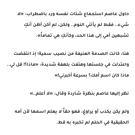
حاول عاصم استجماع شتات نفسه ورد باضطراب: «لا
شيء.. فقط لم يأتني النوم.. ولكن، لم أكن أظن أنكِ
تشبهين أمي إلى هذا الحد، وكأنكِ هي تماماً».
​هنا، كانت الصدمة العنيفة من نصيب سمية؛ إذ انتفضت
واعتدلت في جلستها وهتفت بلهفة شديدة: «ماذا؟! قل لي..
ماذا كان اسم أمك؟ بسرعة أخبرني!»
نظر إليها عاصم بنظرة شاردة وقال: «لا أعلم..»
ولم يكن يكذب أو يراوغ، فهو حقاً لا يعلم اسمها لأن أمه
الحقيقية في الحلم لم تخبره به قط.