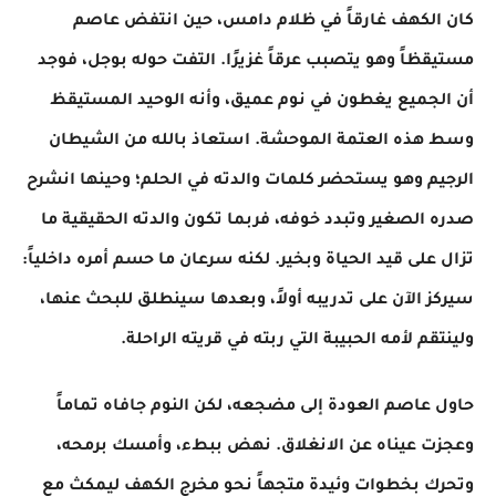
​كان الكهف غارقاً في ظلام دامس، حين انتفض عاصم
مستيقظاً وهو يتصبب عرقاً غزيرًا. التفت حوله بوجل، فوجد
أن الجميع يغطون في نوم عميق، وأنه الوحيد المستيقظ
وسط هذه العتمة الموحشة. استعاذ بالله من الشيطان
الرجيم وهو يستحضر كلمات والدته في الحلم؛ وحينها انشرح
صدره الصغير وتبدد خوفه، فربما تكون والدته الحقيقية ما
تزال على قيد الحياة وبخير. لكنه سرعان ما حسم أمره داخلياً:
سيركز الآن على تدريبه أولاً، وبعدها سينطلق للبحث عنها،
ولينتقم لأمه الحبيبة التي ربته في قريته الراحلة.
​حاول عاصم العودة إلى مضجعه، لكن النوم جافاه تماماً
وعجزت عيناه عن الانغلاق. نهض ببطء، وأمسك برمحه،
وتحرك بخطوات وئيدة متجهاً نحو مخرج الكهف ليمكث مع