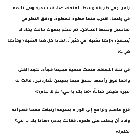
زاهر. وفي طريقه وسط العتمة، صادف سمية وهي نائمة
في ركنها. اقترب منها خطوة فخطوة، ودقق النظر في
تفاصيل وجهها الساكن، ثم تمتم بصوت خافت يكاد لا
يُسمع: «إنها تشبه أمي كثيراً.. لماذا كل هذا الشبه؟ وكأنها
هي..»
​في تلك اللحظة، فتحت سمية عينيها فجأة، لتجد الفتى
واقفا فوق رأسها يحدق فيها بعينين شاردتين. قالت له
بنبرة تفيض حناناً: «ما بك يا بني؟ لِمَ لا تنام؟»
فزع عاصم وتراجع إلى الوراء بسرعة ارتبكت معها خطواته
وكاد أن ينقلب على ظهره، فقالت بذعر: «ماذا بك يا بني؟
تكلم!»