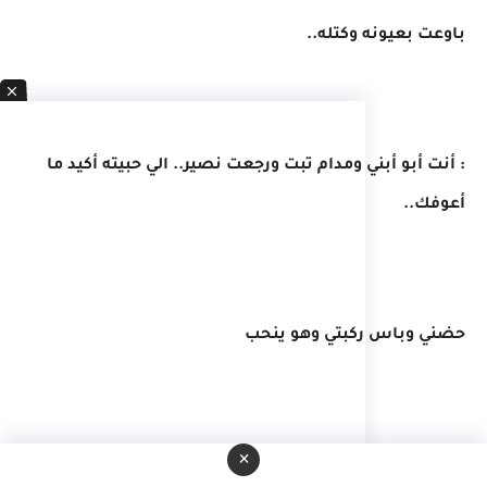
​باوعت بعيونه وكتله..
​: أنت أبو أبني ومدام تبت ورجعت نصير.. الي حبيته أكيد ما
أعوفك..
​حضني وباس ركبتي وهو ينحب
×
: آخ يابة تعبان..