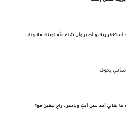
​جريت نفس وكتله
​: أستغفر ربك و أصبر وأن شاء الله توبتك مقبولة..
سألني بخوف
: ما بقالي أحد بس أنتِ وياسر.. راح تبقين مو؟