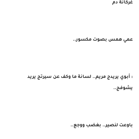
غركانة دم
عمي همس بصوت مكسور..
​: أبوي يريدج مريم.. لسانة ما وكف عن سيرتج يريد
يشوفج..
​باوعت لنصير.. بغضب ووجع..