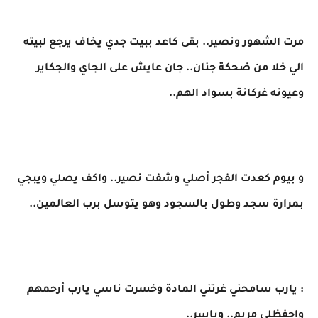
​مرت الشهور ونصير.. بقى كاعد ببيت جدي يخاف يرجع لبيته
الي خلا من ضحكة جنان.. جان عايش على الجاي والجكاير
وعيونه غركانة بسواد الهم..
و بيوم كعدت الفجر أصلي وشفت نصير.. واكف يصلي ويبجي
بمرارة سجد وطول بالسجود وهو يتوسل برب العالمين..
​: يارب سامحني غرتني المادة وخسرت ناسي يارب أرحمهم
واحفظلي مريم.. وياسر..