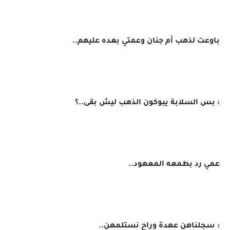
​باوعت لذهب أم جنان وعمتي بعده عليهم..
​: بس السلابة يبوكون الذهب ليش بقى..؟
عمي رد بطمعه المعهود..
: سجلناهن عهدة وراح نستلمهن..