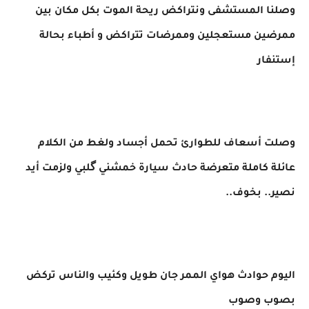
وصلنا المستشفى ونتراكض ريحة الموت بكل مكان بين
ممرضين مستعجلين وممرضات تتراكض و أطباء بحالة
إستنفار
وصلت أسعاف للطوارئ تحمل أجساد ولغط من الكلام
عائلة كاملة متعرضة حادث سيارة خمشني گلبي ولزمت أيد
نصير.. بخوف..
اليوم حوادث هواي الممر جان طويل وكئيب والناس تركض
بصوب وصوب