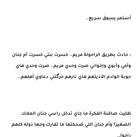
أستمر يسوق سريع..
​: حادث بطريق الراحولة مريم.. خسرت بنتي خسرت أم جنان
وأمي وأبوي وإخواني صرت وحدي مريم.. صرت وحدي هاي
حوبة الوادم الأذيتهم هاي نارهم حرگتني دعاوي أهلهم..
​ظليت صافنة الفكرة ما جاي تدخل راسي جنان الملاك
الصغير؟ وأم جنان اللي ضحكتها ما تفارك وجها ذوله كلهم
راحوا..