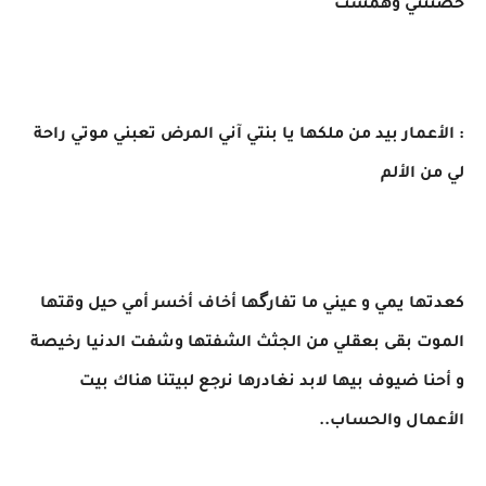
حضنتني وهمست
: الأعمار بيد من ملكها يا بنتي آني المرض تعبني موتي راحة
لي من الألم
كعدتها يمي و عيني ما تفارگها أخاف أخسر أمي حيل وقتها
الموت بقى بعقلي من الجثث الشفتها وشفت الدنيا رخيصة
و أحنا ضيوف بيها لابد نغادرها نرجع لبيتنا هناك بيت
الأعمال والحساب..