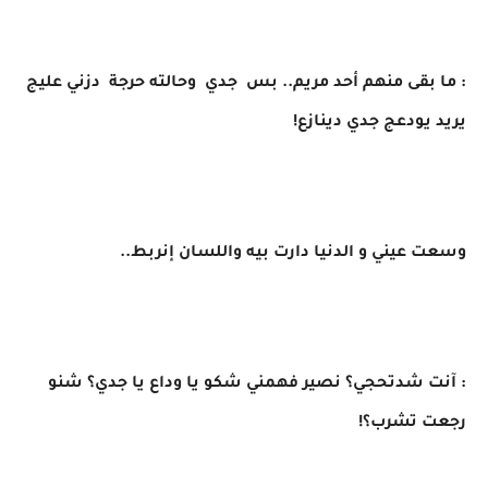
​: ما بقى منهم أحد مريم.. بس جدي وحالته حرجة دزني عليج
يريد يودعج جدي دينازع!
​وسعت عيني و الدنيا دارت بيه واللسان إنربط..
​: آنت شدتحجي؟ نصير فهمني شكو يا وداع يا جدي؟ شنو
رجعت تشرب؟!