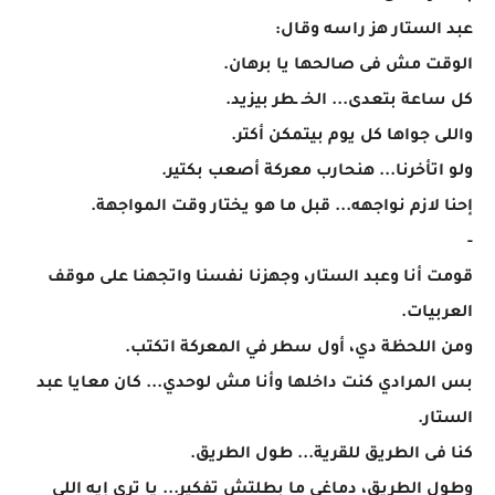
عبد الستار هز راسه وقال:
الوقت مش فى صالحها يا برهان.
كل ساعة بتعدى... الخـ ـطر بيزيد.
واللى جواها كل يوم بيتمكن أكتر.
ولو اتأخرنا... هنحارب معركة أصعب بكتير.
إحنا لازم نواجهه... قبل ما هو يختار وقت المواجهة.
-
قومت أنا وعبد الستار، وجهزنا نفسنا واتجهنا على موقف
العربيات.
ومن اللحظة دي، أول سطر في المعركة اتكتب.
بس المرادي كنت داخلها وأنا مش لوحدي... كان معايا عبد
الستار.
كنا فى الطريق للقرية... طول الطريق.
وطول الطريق، دماغي ما بطلتش تفكير... يا ترى إيه اللي