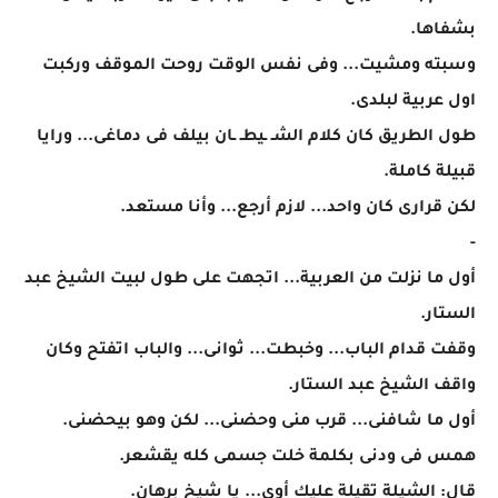
بشفاها.
وسبته ومشيت... وفى نفس الوقت روحت الموقف وركبت
اول عربية لبلدى.
طول الطريق كان كلام الشـ ـيطـ ـان بيلف فى دماغى... ورايا
قبيلة كاملة.
لكن قرارى كان واحد... لازم أرجع... وأنا مستعد.
-
أول ما نزلت من العربية... اتجهت على طول لبيت الشيخ عبد
الستار.
وقفت قدام الباب... وخبطت... ثوانى... والباب اتفتح وكان
واقف الشيخ عبد الستار.
أول ما شافنى... قرب منى وحضنى... لكن وهو بيحضنى.
همس فى ودنى بكلمة خلت جسمى كله يقشعر.
قال: الشيلة تقيلة عليك أوى... يا شيخ برهان.