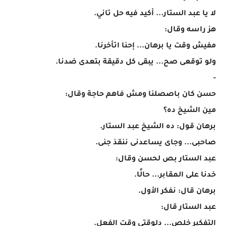
لا يا عبد الستار... أكيد فيه حل تاني.
هز راسه وقال:
مفيش وقت يا برهان... إحنا اتأخرنا.
ولو توقعى صح... يبقى كل دقيقة بتعدى ضدنا.
-
حسن كان باصصلنا ومش فاهم حاجة وقال:
مين الشيخ ده؟
برهان قول: ده الشيخ عبد الستار.
صاحبى... وجاى يساعدنى ننقذ جنى.
عبد الستار بص لحسن وقال:
خدنا على المقابر... حالًا.
برهان قال: نفكر الأول.
عبد الستار قال:
التفكير خلص... دلوقتى وقت الفعل.