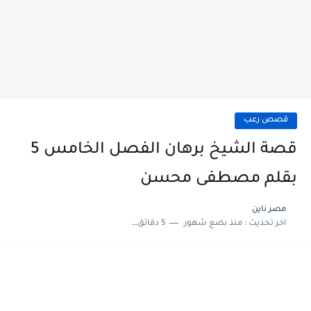
قصص رعب
قصة الشيخ برهان الفصل الخامس 5
بقلم مصطفى محسن
مصر ناين
اخر تحديث :
منذ بضع شهور
5 دقائق للقراءة