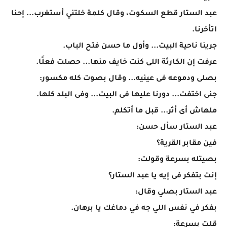
عبد الستار قطع السكوت، وقال كلمة خلتني أستغرب... إحنا
اتأخرنا.
جرينا ناحية البيت... وأول ما حسن فتح الباب.
عرفت إن الكارثة اللى كنت خايف منها... حصلت فعلًا.
بصلى ودموعه فى عينيه... وقال بصوت كله مكسور:
جنى اختفت... دورنا عليها فى البيت... وفى البلد كلها.
ملهاش أى أثر... قبل ما أتكلم.
عبد الستار سأل حسن:
فين مقابر القرية؟
بصيتله بسرعة وقولت:
إنت بتفكر فى إيه يا عبد الستار؟
عبد الستار بصلي وقال:
بفكر في نفس اللي جه في دماغك يا برهان.
قلت بسرعة: