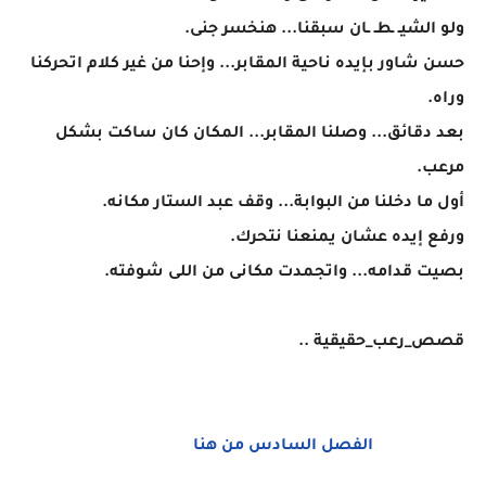
ولو الشيـ ـطـ ـان سبقنا... هنخسر جنى.
حسن شاور بإيده ناحية المقابر... وإحنا من غير كلام اتحركنا
وراه.
بعد دقائق... وصلنا المقابر... المكان كان ساكت بشكل
مرعب.
أول ما دخلنا من البوابة... وقف عبد الستار مكانه.
ورفع إيده عشان يمنعنا نتحرك.
بصيت قدامه... واتجمدت مكانى من اللى شوفته.
قصص_رعب_حقيقية ..
الفصل السادس من هنا