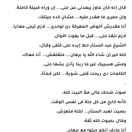
قال إنه كان عاوز يبعدنى عن جنى... إن وراه قبيلة كاملة.
وإن عمرى ما هقدر عليه... عشان كده جيتلك.
أنا مقدرش أخوض المعركة دى لوحدى... لازم تيجى معايا.
لازم ننقذ جنى... قبل ما يفوت الأوان.
الشيخ عبد الستار حط إيده على كتفى وقال:
كله خير إن شاء الله يا برهان... متقلقش... أنا معاك.
ومش هسيبك غير ما ربنا يأذن بشفا جنى.
الكلمات دى ريحت قلبى شوية... لكن فجأة.
.
صوت ضحك عالى ملأ البيت كله.
كأنه خارج من كل حتة فى نفس الوقت.
بصيت لعبد الستار... لكنه متهزش.
وقال بصوت كله ثقة:
أنا عارف إنكم جيتوا مع برهان.