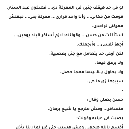
لو فى حد هيقف جنبى فى المعركة دى... فهىكون عبد الستار.
قومت من مكانى... وأنا واخد قرارى... معركة جنى... مبقتش
معركتى لواحدى.
استأذنت من حسن... وقولتله: لازم أسافر البلد يومين...
أجهز نفسى... وأرجعلك.
لكن أوعى حد يتعامل مع جنى بعصبية.
ولا يزعق فيها.
ولا يحاول يـ ـقـ ـيدها مهما حصل.
سيبوها زى ما هى.
-
حسن بصلى وقال:
هتسافر... ومش هترجع يا شيخ برهان.
بصيت فى عينيه وقولت:
أقسم بالله هرجع... ومش هسيب جنى غير لما ربنا يأذن