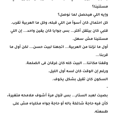
مستنينا؟
وإيه اللي هيحصل لما نوصل؟
كل احتمال كان أسوأ من اللي قبله، وكل ما العربية تقرب.
قلبي كان بيتقل أكتر... بس جوايا كان يقين واحد... إن اللي
مستنينا مش سهل.
أول ما نزلنا من العربية... اتجهنا لبيت حسن... لكن أول ما
قربنا...
وقفنا مكاننا... البيت كله كان غرقان فى الضلمة.
ورغم إن الوقت كان لسه أول الليل.
السكون كان تقيل بشكل يخوف.
-
بصيت لعبد الستار... بس لأول مرة أشوف ملامحه متغيرة،
كأن فيه حاجة شاغلة باله أو حاجة جواه مخلياه مش على
طبيعته.