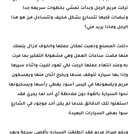
تركت مريم الرجل وبدأت تمشي بخطوات سريعه جدا
ونبضات قلبها تتسارع بشكل مخيف وتتساءل من هو هذا
الرجل وماذا يريد مني؟
دخلت المصنع وذهبت لمكان عملها والخوف لازال يتملك
منها مضت ساعات العمل وهي مشغولة التفكير بما مرت
به.وعند انتهاء عملها خرجت لكي تعود للبيت واثناء سيرها
وإذا بها سياره تتوقف عندها ويخرج اثنان منها ويمسكون
مريم ويضعونها في كيس أسود يغطي رأسها ويسحبونها
نحوا السيارة بالقوة دون ملاحظة أي أحد لما يجري فقد
استغلوا تلك الدقائق عندما لم يكن أحد موجود في الشارع
سوا بعض السيارات البعيدة
ورغم صراخ مريم فقد إنطلقت السياره بأقصى سرعة وبعد