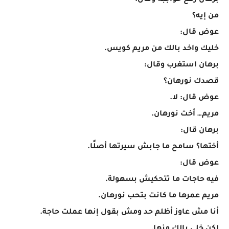
برهان رفع حواجبه وقال:
من إيه؟
عوض قال:
خليك واخد بالك من مريم كويس.
برهان استغرب وقال:
قصدك نورهان؟
عوض قال: لا.
مريم… أخت نورهان.
برهان قال:
أختها؟ سامح ما جابش سيرتها أصلًا.
عوض قال:
فيه حاجات ما تتحكيش بسهولة.
مريم عمرها ما كانت بتحب نورهان.
أنا مش عاوز أظلم حد ومش بقول إنها عملت حاجة.