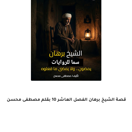
قصة الشيخ برهان الفصل العاشر 10 بقلم مصطفى محسن