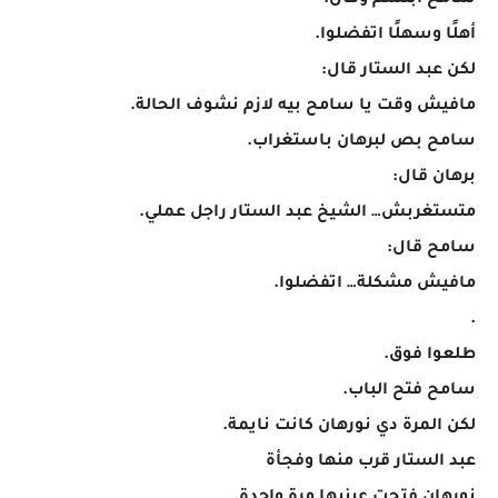
سامح ابتسم وقال:
أهلًا وسهلًا اتفضلوا.
لكن عبد الستار قال:
مافيش وقت يا سامح بيه لازم نشوف الحالة.
سامح بص لبرهان باستغراب.
برهان قال:
متستغربش… الشيخ عبد الستار راجل عملي.
سامح قال:
مافيش مشكلة… اتفضلوا.
.
طلعوا فوق.
سامح فتح الباب.
لكن المرة دي نورهان كانت نايمة.
عبد الستار قرب منها وفجأة