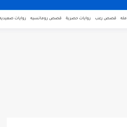
مله
قصص رعب
روايات حصرية
قصص رومانسيه
روايات صعيديه