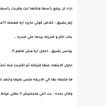
اراد ان يرفع رأسها ولكنها ابت وقربت رأسها م
زفر بضيق : خلاص قولي عايزه ايه هعمله ؟؟عايز
بكت اكثر و ضربته بيدها علي صدره ..
يونس بضيق : اعمل ايه مش فاهم ؟! .
حاول الابتعاد عنها فتركته ثم اقتربت منه ت
ها متجها بها الي الاريكه جلس عليها وتنهد طو
وقال بحده : بت انتي متجننيش !! بطلي عياط 