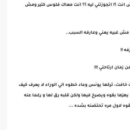
 انت ؟! اتجوزتني ليه ؟؟ انت معاك فلوس كتير ومش
كيد مش غبيه يعني وعارفه السبب..
ه !!
مان ارتاحتي !!!
افت، تركها يونس وعاد خطوه الي الوراء لا يعرف كيف
ن يهزها بقوه ويصرخ فيها ولكن قلبه رق لها و رغما عنه
وه لاول مره تحتضنه بشده ...