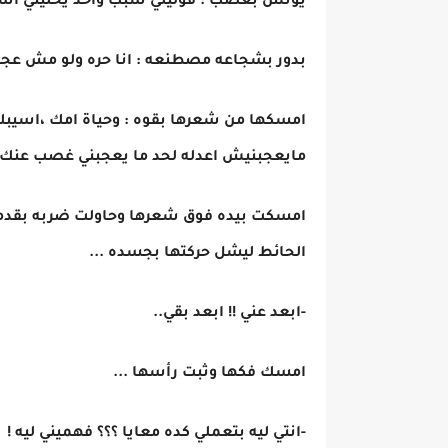
يونس بغضب : قوليلي سبب واحد يخليني اسي
بدور بشجاعه مصطنعه : انا حره ولو مش عجبك
امسكها من شعرها بقوه : وحياة امك ،اسيبك 
مايعجبنيش اعدله لحد ما يعجبني غصب عنك .
امسكت بيده فوق شعرها وحاولت ضربه بقدمها 
الحائط ليشل حركتها بجسده ...
-ابعد عني !! ابعد بقي..
امسك فكها وثبت رأسها ...
-انتي ليه بتعملي كده معايا ؟؟؟ فهميني ليه !