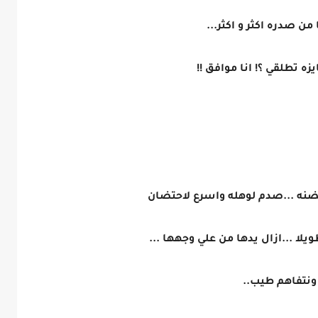
ن صدره اكثر و اكثر...
ه تطلقي ؟! انا موافق !!
حتضنه ...صدم لوهله واسرع لاحتضان
يلا ...ازال يدها من علي وجهها ...
ونتفاهم طيب..