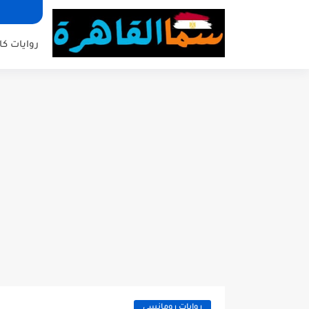
روايات كا
روايات رومانسي