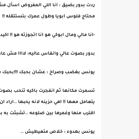
ردت بدور بضيق : انا اللي المفروض اسأل مش
محتاج فلوس ابويا وطول عمرك بتستتقله !!
-انا مالي ومال ابوكي هو انا اتجوزته هو !! ا
بدور بصوت عالي وانفاس عاليه: لاااا مش عارف
يونس بغضب وصراخ : عشان بحبك !!!بحبك من ز
تسمرت مكانها ثم انفجرت باكيه تنحب بصوت خ
يتعامل معها !! اهي حزينه لانه يحبها ..اراد ا
اقترب منها وغمرها بين ضلوعه ..تشبثت به بق
يونس بهدوء : خلاص متعيطيش ..