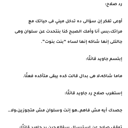
رد صلاح:
أوعى تفكر إن سؤالى ده تدخل ميني فى حياتك مع
مراتك،بس أنا وأمك الصبح كنا بنتحدت عن سلوان وهى
جالتلى إنها شاكه إنها لساه “بنت بنوت”.
إبتسم جاويد قائلًا:
ماما شاكه،لا هى بدال قالت كده يبقى متأكده فعلًا.
إستغرب صلاح رد جاويد قائلًا:
جصدك أيه مش فاهم…هو إنت وسلوان مش متجوزين،ولا…