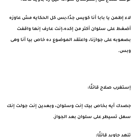
توقف صلاح عن إسترسال سؤاله حين رد جاويد قائلًا:
لاء إطمن يا بابا أنا كويس جدًا،بس كل الحكايه مش عاوزه
أضغط على سلوان أكتر من إكده،إنت عارف إنها واقفت
بصعوبه على جوازنا، واعتقد الموضوع ده خاص بيا أنا وهى
وبس.
إستغرب صلاح قائلًا:
جصدك أيه بخاص بيك إنت وسلوان، وبعدين إنت جولت إنك
سهل تسيطر على سلوان بعد الجواز.
تنهد جاويد قائلًا: