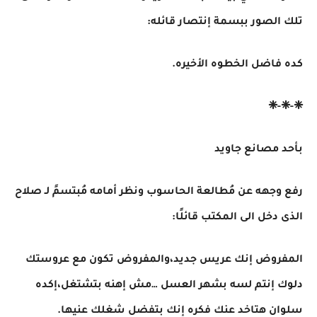
تلك الصور ببسمة إنتصار قائله:
كده فاضل الخطوه الأخيره.
❈-❈-❈
بأحد مصانع جاويد
رفع وجهه عن مُطالعة الحاسوب ونظر أمامه مُبتسمً لـ صلاح
الذى دخل الى المكتب قائلًا:
المفروض إنك عريس جديد،والمفروض تكون مع عروستك
دلوك إنتم لسه بشهر العسل …مش إهنه بتشتغل،إكده
سلوان هتاخد عنك فكره إنك بتفضل شغلك عنيها.