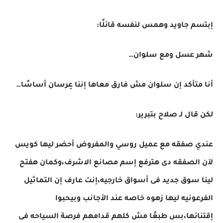
إبتسم جاويد وهمس لنفسه قائلًا:
شهر عسل ومع سلوان…
أنا متأكد إن سلوان مش فارق معاها إننا عِرسان أساسًا…
لكن قال لـ صلاح بتبرير:
عندي صفقه مع عميل روسي والمفروض أحضر ليها كويس
لآن الصفقه دى هترفع إسم مصانع الاشرف،وكمان هفتح
لينا سوق جديد فى أسواق خارجيه،إنت عارف إن التماثيل
الفرعونيه ليها زهوه خاصه عند الأجانب وبيحبوا
إقتنائها،بس طبعًا مش كلهم قدامهم فرصة السياحه فى