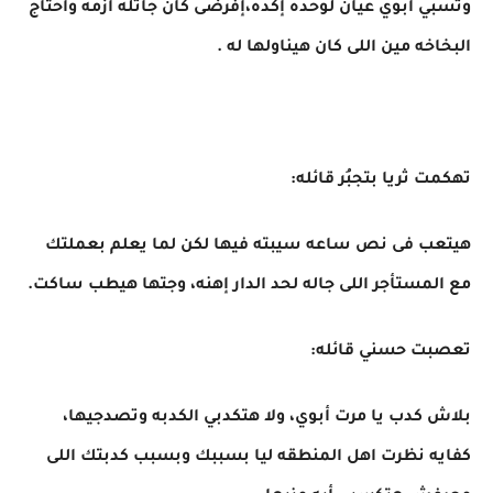
وتسبي ابوي عيان لوحده إكده،إفرضى كان جاتله ازمه وأحتاج
البخاخه مين اللى كان هيناولها له .
تهكمت ثريا بتجبُر قائله:
هيتعب فى نص ساعه سيبته فيها لكن لما يعلم بعملتك
مع المستأجر اللى جاله لحد الدار إهنه، وجتها هيطب ساكت.
تعصبت حسني قائله:
بلاش كدب يا مرت أبوي، ولا هتكدبي الكدبه وتصدجيها،
كفايه نظرت اهل المنطقه ليا بسببك وبسبب كدبتك اللى