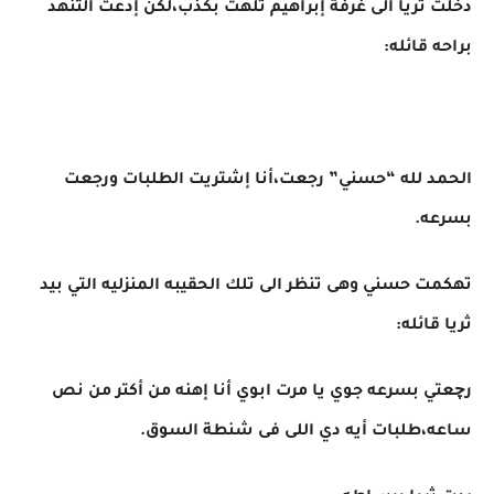
دخلت ثريا الى غرفة إبراهيم تلهث بكذب،لكن إدعت التنهد
براحه قائله:
الحمد لله “حسني” رجعت،أنا إشتريت الطلبات ورجعت
بسرعه.
تهكمت حسني وهى تنظر الى تلك الحقيبه المنزليه التي بيد
ثريا قائله:
رچعتي بسرعه جوي يا مرت ابوي أنا إهنه من أكتر من نص
ساعه،طلبات أيه دي اللى فى شنطة السوق.