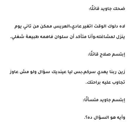
ضحك جاويد قائلًا:
لاه دلوك الوقت اتغير عادي،العريس ممكن من تاني يوم
ينزل لمشاغله،وأنا متأكد أن سلوان فاهمه طبيعة شغلي.
إبتسم صلاح قائلًا:
زين ربنا يهدي سركم،بس ليا عينديك سؤال ولو مش عاوز
تجاوب عليه براحتك.
إبتسم جاويد متسألًا:
وأيه هو السؤال ده؟.