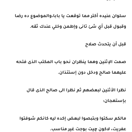
سلوان عنيده أكتر مما توقعت يا بابا،والموضوع ده رضا
وقبول قبل أي شئ تانى وإطمن وخلي عندك ثقه.
قبل أن يتحدث صلاح
صمت الإثنين وهما ينظران نحو باب المكتب الذى فتحه
عليهما صالح ودخل دون إستئذان.
نظرا الأثنين لبعضهم ثم نظرا الى صالح الذى قال
بإستهجان:
مالكم سكتوا وبتبصوا لبعض إكده ليه كانكم شوفتوا
عفريت، لاكون چيت بوجت غير مناسب.