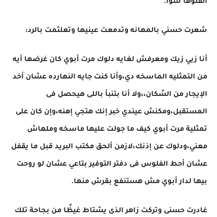
ألفتوها سوا.
شعرت حسني بالمهانه وتدمعت عينيها وتعلثمت بالرد:
أنا زيي زيك ومعرفش لغايه دلوك مرت أبوي كان غرضها أيه
من التمثليه الماسخه دي،وأنا كنت جايه النهارده عشان أخد
الإيجار من السُكان،،ولا أنا بتنبأ باللى هيحصل فى
المستقبل،ومكنش عيندي خبر إنك هتجي إهنه،وإن كان على
تمثلية مرت أبوي كيف ما جولت عليها ماسخه وملهاش
معني،ودلوك عن إذنك،لازمن ألحق مكتب البريد قبل ما يقفل
عشان أحط الفلوس فى دفتر التوفير بتاعي عشان لو روحت
بيها لدار أبوي مش هستنفع بقرش منها.
غادرت حسنى وتركت زاهر الذى يشتاط غيظًا من بجاحة تلك