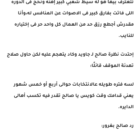
تتعترف بيها هو له سيط شعبي كبير إهنه ونحج فى الدوره
اللى فاتت بفارق كبير فى الاصوات عن المنافس له،وأنا
مقدرش أجطع رزق حد من العمال كل واحد حر فى إختياره
للنايب.
إحتدت نظرة صالح لـ جاويد وكاد يتهجم عليه لكن حاول صلاح
تهدئة الموقف قائلًا:
لسه فتره طويله عالانتخابات حوالى أربع أو خمس شهور
يعني قدامك وقت كويس يا صالح تقدر فيه تكسب أهالى
الدايره.
رد صالح بغرور: