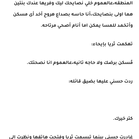
المنطقه،عالعموم خلي نصايحك ليك وفريها عندك بنتين
هما اولى بنصايحك،أنا حاسه بصداع هروح أخد أى مسكن
وأتخمد للمسا يمكن اما أنام أصحي مرتاحه.
تهكمت ثريا بإيحاء:
مُسكن برضك ولا حاجه تانيه،عالعموم انا نصحتك.
ردت حسني عليها بضيق قائله:
كتر خيرك.
غادرت حسني بينما تبسمت ثريا وفتحت هاتفها ونظرت الى