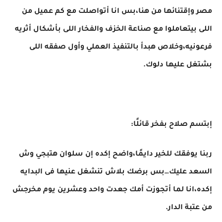
مصر وإقتنائها من هنا،بس انا أتواصلت مع كم عميل من
اللى بيتعاملوا مع صناعة الخزف والفخار اللى بأشكال أثريه
فرعونيه،وخلاص هبدأ بالتنفيذ العملي وأول صفقه اللى
بشتغل عليها دلوك.
إبتسم صلاح بفخر قائلًا:
ربنا يوفقك للخير دايمًا،واضح إكده إن سلوان هتبجي وش
السعد عليك…بس برضك بلاش تنشغل عنيها فى البدايه
إكده،انا لما أتجوزت أمك جعدت واحد وعشرين يوم مخرجش
من عتبة الدار.