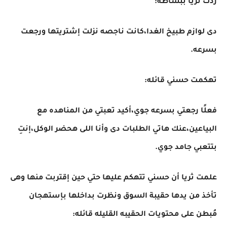
ردت ثريا ببساطه:
دى لوازم طبيخ الغدا،كانت ناجصه نزلت إشتريتها ورجعت
بسرعه.
تهكمت حسني قائله:
فعلًا رجعتي بسرعه جوي،أكيد تعبتي من المناهده مع
البياعين،عنك هاتي الطلبات دى وأنا اللى هحضر الوكل،إنتِ
بتتعبي جامد جوي.
علمت ثريا أن حسني تتهكم عليها حتي حين إقتربت منها وهى
تأخذ من يدها حقيبة السوق ونظرت بداخلها بإستهجان
مُبطن على محتويات الحقيبه القليله قائله: