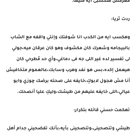
معرفش هتكسبى أيه منيها.
ردت ثريا:
وهكسب ايه من الكدب انا شوفتك وإنتي واقفه مع الشاب
بالبيجامه وشعرك كان مكشوف وهو كان عرقان ميه،جولي
لى تفسير لده غير اللى جه فى دماغي،وأي حد مُطرحي كان
هيعمل إكده،بس هو نفد وهرب وسابك،عالعموم متخافيش
أنا مش هجول لابوكِ،خايفه على صحته برضك چوزي وابو
عيالي،اللى خايفه عليهم من طيشك،وليكِ عليا أنصحك.
تهكمت حسني قائله بتكرار:
طيشي وتنصحينى،وتنصحينى بأيه،بأنك تفضحيني جدام أهل