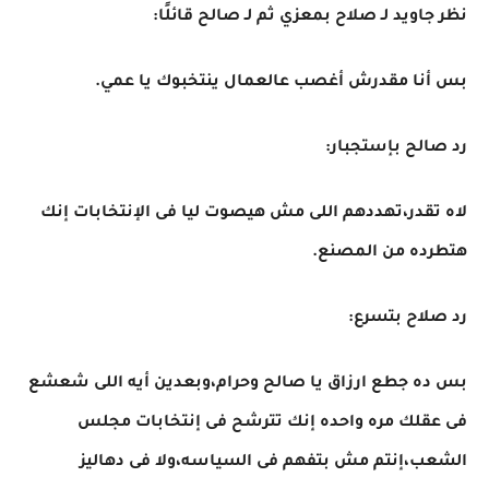
نظر جاويد لـ صلاح بمعزي ثم لـ صالح قائلًا:
بس أنا مقدرش أغصب عالعمال ينتخبوك يا عمي.
رد صالح بإستجبار:
لاه تقدر،تهددهم اللى مش هيصوت ليا فى الإنتخابات إنك
هتطرده من المصنع.
رد صلاح بتسرع:
بس ده جطع ارزاق يا صالح وحرام،وبعدين أيه اللى شعشع
فى عقلك مره واحده إنك تترشح فى إنتخابات مجلس
الشعب،إنتم مش بتفهم فى السياسه،ولا فى دهاليز