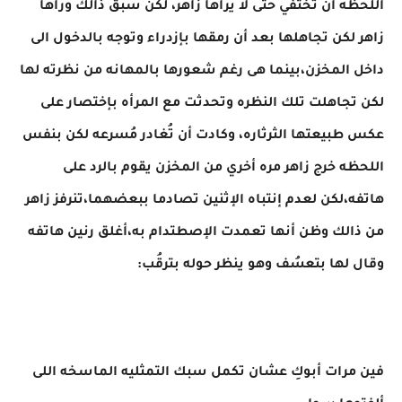
اللحظه أن تختفي حتى لا يراها زاهر، لكن سبق ذالك ورأها
زاهر لكن تجاهلها بعد أن رمقها بإزدراء وتوجه بالدخول الى
داخل المخزن،بينما هى رغم شعورها بالمهانه من نظرته لها
لكن تجاهلت تلك النظره وتحدثت مع المرأه بإختصار على
عكس طبيعتها الثرثاره، وكادت أن تُغادر مُسرعه لكن بنفس
اللحظه خرج زاهر مره أخري من المخزن يقوم بالرد على
هاتفه،لكن لعدم إنتباه الإثنين تصادما ببعضهما،تنرفز زاهر
من ذالك وظن أنها تعمدت الإصطتدام به،أغلق رنين هاتفه
وقال لها بتعسُف وهو ينظر حوله بترقُب:
فين مرات أبوكِ عشان تكمل سبك التمثليه الماسخه اللى