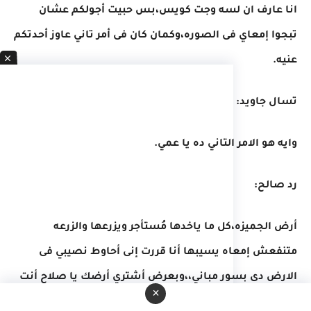
انا عارف ان لسه وجت كويس،بس حبيت أجولكم عشان
تبجوا إمعاي فى الصوره،وكمان كان فى أمر تاني عاوز أحدتكم
عنيه.
تسال جاويد:
وايه هو الامر التاني ده يا عمي.
رد صالح:
أرض الجميزه،كل ما ياخدها مُستأجر ويزرعها والزرعه
متنفعش إمعاه يسيبها أنا قررت إنى أحاوط نصيبي فى
الارض دى بسور مباني،،وبعرض أشتري أرضك يا صلاح أنت
×
وصفيه.