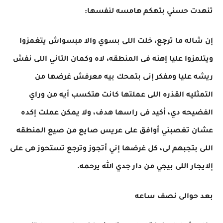
تنهدت حسني بتهكم هامسه لنفسها:
إن شاله ما ترچع، خلت اللى بسوي والا مبسواش يتغمزوا
ويتلمزوا عليا إهنه فى المنطقه، لاه وكمان التاني اللى نفش
ريشه عليا ومفكر إنى بتمحك بيه معرفش غرضها من
التمثليه القذره اللى عملتها كانت هتكسب أيه من وراي
الفضيحه دي، أكيد فى راسها هدف، ولا يمكن عملت إكده
عشان تغصبني أوافق على عريس صايع من صيع المنطقه
اللى بتجبهم لى، كل غرضها إني أتجوز وترجع تستحوز هى على
إلايجار اللى بيجي من دار جدي الله يرحمه.
بعد حوالى نصف ساعه