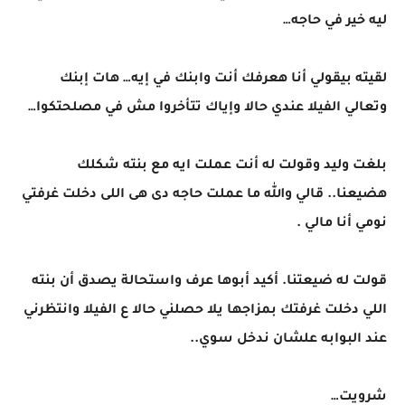
ليه خير في حاجه…
لقيته بيقولي أنا هعرفك أنت وابنك في إيه… هات إبنك
وتعالي الفيلا عندي حالا وإياك تتأخروا مش في مصلحتكوا…
بلغت وليد وقولت له أنت عملت ايه مع بنته شكلك
هضيعنا.. قالي والله ما عملت حاجه دى هى اللى دخلت غرفتي
نومي أنا مالي .
قولت له ضيعتنا. أكيد أبوها عرف واستحالة يصدق أن بنته
اللي دخلت غرفتك بمزاجها يلا حصلني حالا ع الفيلا وانتظرني
عند البوابه علشان ندخل سوي..
شرويت…