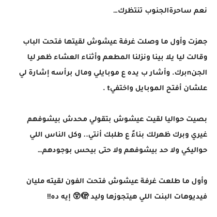
نعم ساحرةالجنوب تنتظرك…
جهزت وأول ما وصلت غرفة عيشوش لقيتها فتحت الباب
وقالت ليا يلا بينا ونزلنا المطعم وأثناء العشاء ظهر ليا
الجنnبرك. وأشار ب يده ع موبايلي ومال برأسه إشارة لي
علشان أفتح الموبايل واختفيt .
بصيت حواليا لقيت عيشوش بتقولي محدش بيشوفهم
غيري وبرك ظهرلك بناءً ع طلبك أنتي.. وكل الناس اللي
حواليكي ولا حد بيشوفهم ولا حتى بيحس بوجودهم…
وأول ما طلعت غرفة عيشوش فتحت الفون لقيته مليان
فيديوهات البنت اللي هيتجوزها وليد 🫣😲 إيه ده!!