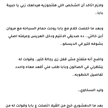
ولازم اتاكد أن الشخص اللي هتتجوزيه هيدلعك زيي يا حبيبة
بابا..
وبعد ما خلصت كلام مع بابا روحت حمام السباحه مع مروان
أبن خالتي.. ده صديقي الانتيم ودخل العريس وعرفته اصلي
بشوفه كتير في الديسكو..
واضح أنه متفتح مش قفل زى رجالة كتير.. وقولت له
ينتظرني في الصالون وبابا طلب مني أقعد معاه واحدد
تفاصيل الخطوبه..
وليد السخاوي…
بعد ما الدهشوري خرج من الڤيلا اتصلت ع بابا وقولت له من