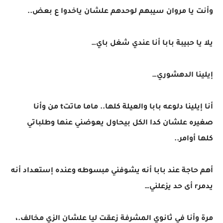
وأنت يا مروان سيبهم لوحدهم علشان ياخدوا ع بعض..
يلا يا حبيبة بابا أنا عندي شغل باي…
إيلينا الدهشوري…
أنا إيلينا دلوعه بابا والعيلة كلها.. ماما ماتتt من وأنا
صغيره علشان كدا الكل بيحاول يعوضني عنها وطلباتي
كلها أوامر..
أهم حاجة عند بابا أنه يشوفني مبسوطه وعنده إستعداد أنه
يدمرr أى حد يزعلني…
مرة وأنا في ثانوي المشرفة زعقت ليا علشان الزي مخالف.،