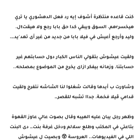
كنت قاعده منتظرة أشوف إيه رد فعل الدهشوري يا تري
هيخسرrهم. السوق ويبقي كدا حق بابا رجع ولا هيقتtل.
وليد وأرجع أعيش في فيلا بابا من جديد من غير أى تهد'يد….
ولقيت عيشوش بتقولي الناس الكبار دول حسابتهم غير
حسابتنا. وزمانه بيفكر ازاى يخرج من الموضوع بمصلحه..
وشاورت ب أيدها وقالت شغلوا لنا الشاشه نتفرج ولقيت
قدامي ڤيلا فخمة. جداا تشبه للقصر…
وظهر رجل يبان عليه الهيبه وقال بصوت عالي عاوز القهوة
بتاعتي في المكتب وطلع سلالم ودخل غرفة بنت… دى البنت
اللي في الفيديوهات.. العروسة 😲 وبصيت ل عيشوش