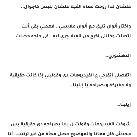
علشان كدا روحت معاه الڤيلا علشان يلبس كاچوال..
واختار ألوان تليق مع ألوان ملابسي.. فهمني بقي أنت
اتصلت وخلتني اخرج من الفيلا جري ليه.. في حاجه حصلت.
الدهشوري…
اتفضلي اتفرجي ع الفيديوهات دى وقوليلي إذا كانت حقيقية
ولا مفبركة وبصراحه يا إيلينا…
إيلينا…
شوفت الفيديوهات وقولت ل بابا بصراحه دى حقيقية بس
محدش كان معانا والموضوع حصل فجأة من غير ترتيب.. أنا