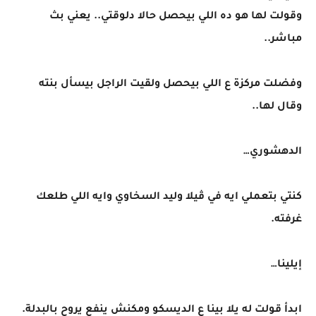
وقولت لها هو ده اللي بيحصل حالا دلوقتي.. يعني بث
مباشر..
وفضلت مركزة ع اللي بيحصل ولقيت الراجل بيسأل بنته
وقال لها..
الدهشوري…
كنتي بتعملي ايه في ڤيلا وليد السخاوي وايه اللي طلعك
غرفته.
إيلينا…
ابدأ قولت له يلا بينا ع الديسكو ومكنش ينفع يروح بالبدلة.