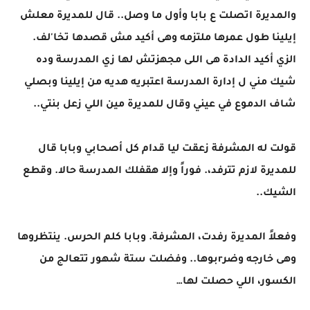
والمديرة اتصلت ع بابا وأول ما وصل.. قال للمديرة معلش
إيلينا طول عمرها ملتزمه وهى أكيد مش قصدها تخا'لف.
الزي أكيد الدادة هى اللى مجهزتش لها زي المدرسة وده
شيك مني ل إدارة المدرسة اعتبريه هديه من إيلينا وبصلي
شاف الدموع في عيني وقال للمديرة مين اللي زعل بنتي..
قولت له المشرفة زعقت ليا قدام كل أصحابي وبابا قال
للمديرة لازم تترفد،. فوراً وإلا هقفلك المدرسة حالا. وقطع
الشيك..
وفعلاً المديرة رفدت، المشرفة. وبابا كلم الحرس. ينتظروها
وهى خارجه وضرrبوها.. وفضلت ستة شهور تتعالج من
الكسور، اللي حصلت لها…