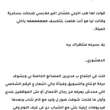
قولت لها طب اخرجي علشان اغير ملابسي ضحكت بسخرية
وقالت ليا هو أنت طلعت بتتكسف هههههههه ياختي
كميلة..
يلا بسرعه منتظراك بره
الدهشوري…
كنت في اجتماع ب مديرين المصانع الخاصة بي وبشوف
حركة الإنتاج والتسويق وفجأة جالي اشعار ع الرقم الشخصي
اللي محدش يعرفه من رجال الأعمال أو حتى الموظفين عندي
وأول ما فتحت شوفت صور ل وليد مع كام شاب وبعدها
فيديوهات إيلينا بنتي مع الشباب دى فى غرف النوم وفي