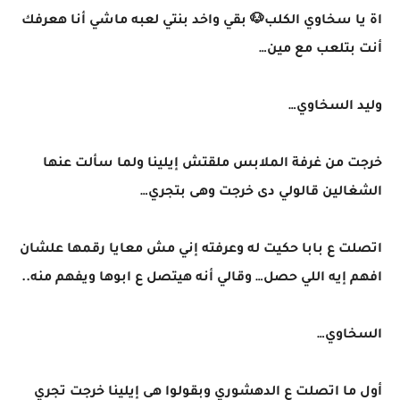
اة يا سخاوي الكلب🐶 بقي واخد بنتي لعبه ماشي أنا هعرفك
أنت بتلعب مع مين…
وليد السخاوي…
خرجت من غرفة الملابس ملقتش إيلينا ولما سألت عنها
الشغالين قالولي دى خرجت وهى بتجري…
اتصلت ع بابا حكيت له وعرفته إني مش معايا رقمها علشان
افهم إيه اللي حصل… وقالي أنه هيتصل ع ابوها ويفهم منه..
السخاوي…
أول ما اتصلت ع الدهشوري وبقولوا هى إيلينا خرجت تجري