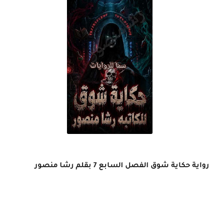
رواية حكاية شوق الفصل السابع 7 بقلم رشا منصور