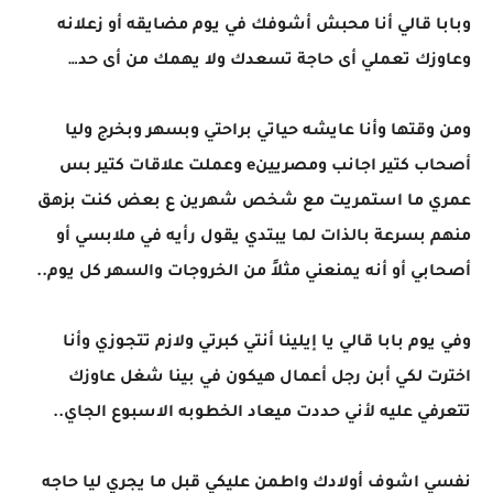
وبابا قالي أنا محبش أشوفك في يوم مضايقه أو زعلانه
وعاوزك تعملي أى حاجة تسعدك ولا يهمك من أى حد…
ومن وقتها وأنا عايشه حياتي براحتي وبسهر وبخرج وليا
أصحاب كتير اجانب ومصريينe وعملت علاقات كتير بس
عمري ما استمريت مع شخص شهرين ع بعض كنت بزهق
منهم بسرعة بالذات لما يبتدي يقول رأيه في ملابسي أو
أصحابي أو أنه يمنعني مثلاً من الخروجات والسهر كل يوم..
وفي يوم بابا قالي يا إيلينا أنتي كبرتي ولازم تتجوزي وأنا
اخترت لكي أبن رجل أعمال هيكون في بينا شغل عاوزك
تتعرفي عليه لأني حددت ميعاد الخطوبه الاسبوع الجاي..
نفسي اشوف أولادك واطمن عليكي قبل ما يجري ليا حاجه