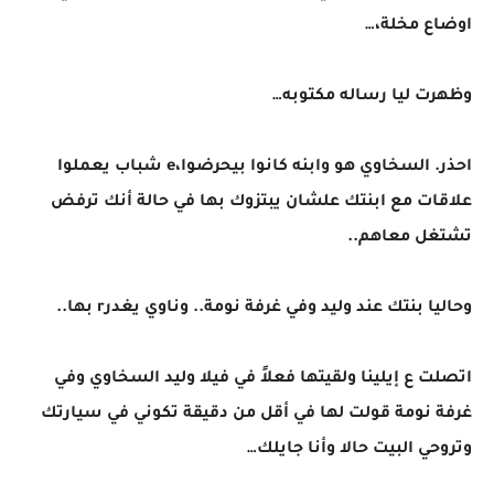
اوضاع مخلة،…
وظهرت ليا رساله مكتوبه…
احذر. السخاوي هو وابنه كانوا بيحرضوا،e شباب يعملوا
علاقات مع ابنتك علشان يبتزوك بها في حالة أنك ترفض
تشتغل معاهم..
وحاليا بنتك عند وليد وفي غرفة نومة.. وناوي يغدرr بها..
اتصلت ع إيلينا ولقيتها فعلاً في فيلا وليد السخاوي وفي
غرفة نومة قولت لها في أقل من دقيقة تكوني في سيارتك
وتروحي البيت حالا وأنا جايلك…