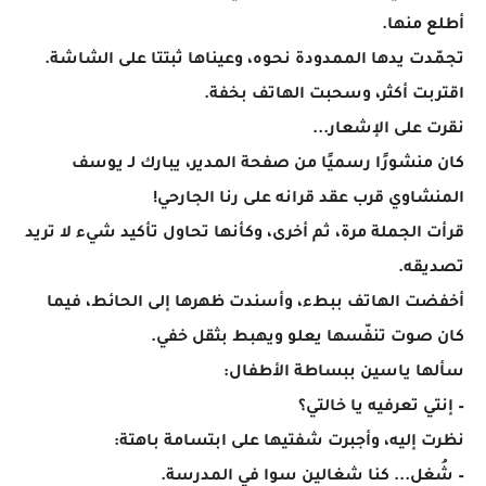
أطلع منها.
تجمّدت يدها الممدودة نحوه، وعيناها ثبتتا على الشاشة.
اقتربت أكثر، وسحبت الهاتف بخفة.
نقرت على الإشعار...
كان منشورًا رسميًا من صفحة المدير، يبارك لـ يوسف
المنشاوي قرب عقد قرانه على رنا الجارحي!
قرأت الجملة مرة، ثم أخرى، وكأنها تحاول تأكيد شيء لا تريد
تصديقه.
أخفضت الهاتف ببطء، وأسندت ظهرها إلى الحائط، فيما
كان صوت تنفّسها يعلو ويهبط بثقل خفي.
سألها ياسين ببساطة الأطفال:
– إنتي تعرفيه يا خالتي؟
نظرت إليه، وأجبرت شفتيها على ابتسامة باهتة:
– شُغل... كنا شغالين سوا في المدرسة.