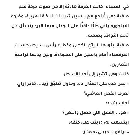
في المساء، كانت الغرفة هادئة إلا من صوت حركة قلم
صفية وهي تُراجع مع ياسين تدريبات اللغة العربية، وضوء
الأباجورة يلقي ظلًّا دافئًا على الجدار، فيما البرد يتسلّل من
تحت النوافذ بصمت.
صفية، بثوبها البيتيّ الكحلي وغطاء رأس بسيط، جلست
القرفصاء أمام ياسين على السجادة، وبين يديها كراسة
التمارين.
قالت وهي تشير إلى أحد الأسطر:
– بص كده على المثال ده، وحاول تطبّق زيه... فاكر إزاي
نعرف الفعل الماضي؟
أجاب بتردد:
– هو... الفعل اللي حصل وانتهى؟
ابتسمت له، وربتت على كتفه:
– برافو يا حبيبي، ممتاز!