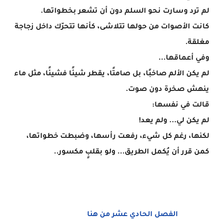
لم ترد وسارت نحو السلم دون أن تشعر بخطواتها.
كانت الأصوات من حولها تتلاشى، كأنها تتحرّك داخل زجاجة
مغلقة.
وفي أعماقها...
لم يكن الألم صاخبًا، بل صامتًا، يقطر شيئًا فشيئًا، مثل ماء
ينهش صخرة دون صوت.
قالت في نفسها:
لم يكن لي... ولم يعد!
لكنها، رغم كل شيء، رفعت رأسها، وضبطت خطواتها،
كمن قرر أن يُكمل الطريق... ولو بقلبٍ مكسور..
الفصل الحادي عشر من هنا