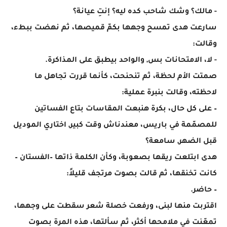
- مالك؟ وشك شاحب كده ليه؟ إنتِ عيانة؟
سارعت هدى تمسح وجهها بكمّ قميصها، ثم نهضت ببطء،
وقالت:
- لا، الامتحانات بس, والواحد بيطبق على المذاكرة.
صمتت الأم لحظة، ثم تنحنحت، كأنما قررت تجاهل ما
لاحظته، وقالت بنبرة عملية:
– على كل حال، بكرة هنبعت المقاسات بتاع الفساتين
للمصمّمة في باريس، معندناش وقت كبير, اختاري الموديل
قبل الضهر, سامعة؟
هدى ابتلعت ريقها بصعوبة، وكأن الكلمة ذاتها –الفستان –
كانت تخنقها، ثم قالت بصوت مرتجف قليلاً:
– حاضر.
اقتربت منها لبنى، ورفعت خصلة شعر سقطت على وجهها،
تمعّنت في ملامحها أكثر، ثم سألتها، هذه المرة بصوت