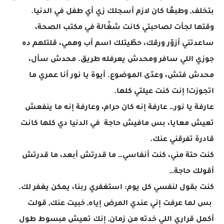
بتخلف, وطبعًا كان لازم أسجلك زي أي طفل في الدنيا.
وقتها لجأت لصاحبتي كانت شغّالة في مكتب الصحة،
ساعدتني أزوّر ورقك، حطّيتلك اسم أب وهمي، قلتلهم ده
جوزي اللي سافر ومحدش يعرفله طريق. محدش سأل،
محدش فتش، وعدّى الموضوع. أيوة يا نور أنا عمري ما
اتجوزت! إنت كنت عيلتي كلها.
عارفة يا نور… عارفة إنه كان حرام، وعارفة إنه ما ينفعش
تعيش معايا، بس مافيش حاجة في الدنيا دي كلها كانت
قادرة تفرقني عنك.
كنت حتة مني، كنت أنفاسي… ما قدرتش أبعد، ما قدرتش
أقولك حاجة…
كنت بقول لنفسي كل يوم: استغفري ربنا، يمكن يغفر لك.
بس لما عرفت إني عندي المرض إياه, خبيت عنك, قولت
أكمل قراري اللي خدته من زمان, إنك تعيش مبسوط طول