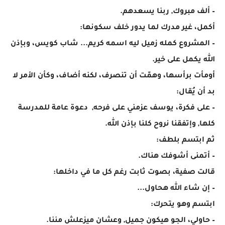
– ألف مبروك, ربنا يسعدهم.
أكمل، غير مدرك لما يدور خلف سكونها:
– المشروع كمله زميل ليه اسمه كريم... شاب كويس، وبإذن
الله يكمل على خير.
أومأت برأسها، وهمّت أن تنصرف، لكنه أضاف، وكأن الأمر لا
بد أن يُقال:
– على فكرة، يوسف عزمني على فرحه, دعوة عامة للمدرسة
كلها, وإتفقنا نروح كلنا بإذن الله.
ثم ابتسم بلطف:
– أتمنى أشوفك هناك.
قالت صفية، بصوت ثابت رغم كل ما في داخلها:
– إن شاء الله هحاول...
ابتسم وهو يتحرك:
– حاولي، الجو هيكون جميل, وعشان ميزعلش مننا.