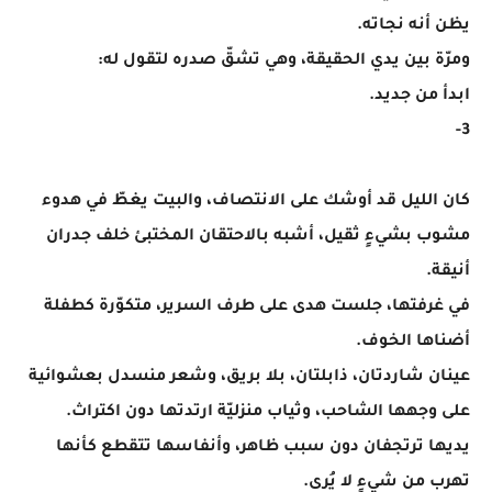
يظن أنه نجاته.
ومرّة بين يدي الحقيقة، وهي تشقّ صدره لتقول له:
ابدأ من جديد.
3-
كان الليل قد أوشك على الانتصاف، والبيت يغطّ في هدوء
مشوب بشيءٍ ثقيل، أشبه بالاحتقان المختبئ خلف جدران
أنيقة.
في غرفتها، جلست هدى على طرف السرير، متكوّرة كطفلة
أضناها الخوف.
عينان شاردتان، ذابلتان، بلا بريق، وشعر منسدل بعشوائية
على وجهها الشاحب، وثياب منزليّة ارتدتها دون اكتراث.
يديها ترتجفان دون سبب ظاهر، وأنفاسها تتقطع كأنها
تهرب من شيءٍ لا يُرى.