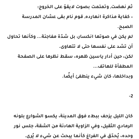
ثم نهضت, وتمتمت بصوت لايقوَ على الخروج:
– كفاية مذاكرة انهارده, قوم نام بقى عشان المدرسة
الصبح.
لم يكن في صوتها انكسار، بل شدّة مفاجئة... وكأنها تحاول
أن تشد على نفسها حتى لا تتهاوى.
لكن، حين أدار ياسين ظهره، سقط نظرها على الصفحة
المطفأة للهاتف...
وبداخلها، كان شيء ينطفئ أيضًا.
2-
كان الليل يزحف ببطء فوق المدينة، يكسو الشوارع بلونه
الرمادي الثقيل، وفي الزاوية الهادئة من الشقة، جلس نور
وحده، يُحدّق في الفراغ كأنما يبحث عن شيء لا يُرى.