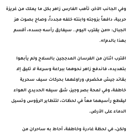
​وفي الجانب الآخر، تأهب الفارس زاهر بكل ما يملك من غريزة
حربية، دافعاً بزوجته وابنته خلفه مجدداً، وصاح بصوت هز
الجبال: «من يقترب اليوم.. سيفارق رأسه جسده، أقسم
بهذا بالدم!».
​اقترب اثنان من الفرسان المدججين بالسلاح ولم يأبهوا
بتهديده، فاندفع زاهر نحوهما ببراعة وسرعة لا تليق إلا
بقائد جيش مخضرم، وراوغهما بحركات سيف سحرية
خاطفة، وفي لمحة بصر وجيز، شق سيفه الحديدي الهواء
ليقطع رأسيهما معاً في لحظات، لتتطاير الرؤوس وتسيل
الدماء على الأرض.
​ولكن، في لحظة غادرة وخاطفة، أحاط به ساحران من