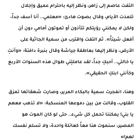
​التفت عاصم إلى زاهر، ونظر إليه باحترام عميق وإجلال
تلمذت الأيام، وقال بصوت هادئ: «معلمي.. أنا آسف جداً،
ولكن لا يمكنني رؤيتكم تتأذون أو تموتون أمامي دون أن
أفعل شيئاً». ثم التفت واقترب من سمية الجاثية على
الأرض، ونظر إليها بعاطفة جياشة وقال بنبرة دافئة: «وأنتِ
يا خالتي.. أحبكِ جداً، لقد عاملتِني طوال هذه السنوات الأربع
وكأنني ابنكِ الحقيقي».
​وهنا، انفجرت سمية بالبكاء المرير، وصارت شهقاتها تمزق
القلوب، وقالت من بين دموعها المنسكبة: «لا تذهب معهم
يا بني! يمكننا تحمل كل شيء.. حتى لو كان الموت هو
المصير، سنموت هنا معاً كعائلة واحدة، ولا تسلم نفسك
لهم!»