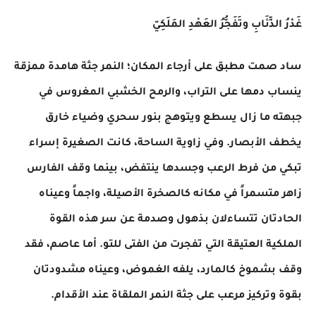
غَدْرُ الذِّئَابِ وتَفَجُّرُ العَهْدِ المَلَكِيّ
ساد صمت مطبق على أرجاء المكان؛ النمر جثة هامدة ممزقة
ينساب دمها على التراب، والرمح الخشبي المغروس في
جبهته ما زال يسطع ويتوهج بنور سحري وضياء خارق
يخطف الأبصار. وفي زاوية الساحة، كانت الصغيرة إسراء
تبكي من فرط الرعب وجسدها ينتفض، بينما وقف الفارس
زاهر متسمراً في مكانه كالصخرة الأصيلة، واجماً وعيناه
الحادتان تتساءلان بذهول وصدمة عن سر هذه القوة
الملكية العتيقة التي تفجرت من الفتى للتو. أما عاصم، فقد
وقف بشموخ كالمارد، يلفه الغموض، وعيناه مشدودتان
بقوة وتركيز مرعب على جثة النمر الملقاة عند الأقدام.