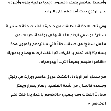
وأمسكا بعاصم بعنف وقسوة، وجذبا ذراعيه بقوة وأجبروه
على الركوع تحت أقدامهم على التراب.
​وفي تلك اللحظة، انطلقت من حنجرة القائد ضحكة هستيرية
ساخرة دوت في أرجاء الغابة، وقال بوقاحة: «يا لك من
مغفل ساذج! هل صدقت حقاً أنني سأتركهم يذهبون هكذا
بسلام؟! إنك تحلم يا فتى!». ثم التفت لرجاله وصاح بدموية:
«اقضوا عليهم جميعاً الآن.. أبيدوهم!».
​مع سماع أمر الإبادة، اشتدت عروق عاصم وبرزت في رقبتي
وجسده كالحبال من شدة الغضب، وصار يصرخ ويهتز
محاولاً الفكاك وهو يصيح: «اتركوهم يا غدارين! قلت لكم
اتركوهم!!»