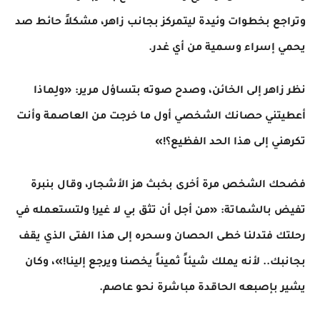
وتراجع بخطوات وئيدة ليتمركز بجانب زاهر، مشكلاً حائط صد
يحمي إسراء وسمية من أي غدر.
​نظر زاهر إلى الخائن، وصدح صوته بتساؤل مرير: «ولِماذا
أعطيتني حصانك الشخصي أول ما خرجت من العاصمة وأنت
تكرهني إلى هذا الحد الفظيع؟!»
​فضحك الشخص مرة أخرى بخبث هز الأشجار، وقال بنبرة
تفيض بالشماتة: «من أجل أن تثق بي لا غير! ولتستعمله في
رحلتك فتدلنا خطى الحصان وسحره إلى هذا الفتى الذي يقف
بجانبك.. لأنه يملك شيئاً ثميناً يخصنا ويرجع إلينا!»، وكان
يشير بإصبعه الحاقدة مباشرة نحو عاصم.