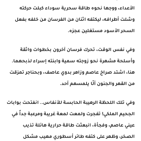
الأعداء، ووجها نحوه طاقة سحرية سوداء كبلت حركته
وشلت أطرافه، ليكتفه اثنان من الفرسان من خلفه بفعل
السحر الأسود مستغلين عجزه.
​وفي نفس الوقت، تحرك فرسان آخرون بخطوات واثقة
وأسلحة مشهرة نحو زوجته سمية وابنته إسراء لذبحهما.
هنا، اشتد صراخ عاصم وزاهر بدوي عاصف، وبحناجر تمزقت
من القهر والجنون ألّا يلمسهم أحد.
​وفي تلك اللحظة الرهيبة الحابسة للأنفاس.. انفتحت بوابات
الجحيم الملكي! تفجرت ولمعت لمعة غريبة ومرعبة جداً في
عيني عاصم، وفجأة، انبعثت طاقة حرارية هائلة تذيب
الصخر، وظهر على كتفه طائر أسطوري مهيب مشكل