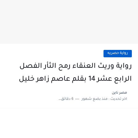
رواية حصريه
رواية وريث العنقاء رمح الثأر الفصل
الرابع عشر 14 بقلم عاصم زاهر خليل
مصر ناين
اخر تحديث :
منذ بضع شهور
6 دقائق للقراءة