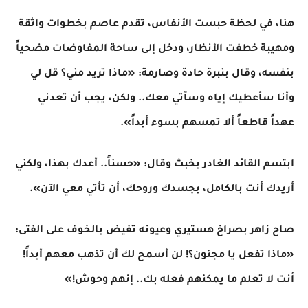
​هنا، في لحظة حبست الأنفاس، تقدم عاصم بخطوات واثقة
ومهيبة خطفت الأنظار، ودخل إلى ساحة المفاوضات مضحياً
بنفسه، وقال بنبرة حادة وصارمة: «ماذا تريد مني؟ قل لي
وأنا سأعطيك إياه وسآتي معك.. ولكن، يجب أن تعدني
عهداً قاطعاً ألا تمسهم بسوء أبداً».
​ابتسم القائد الغادر بخبث وقال: «حسناً.. أعدك بهذا، ولكني
أريدك أنت بالكامل، بجسدك وروحك، أن تأتي معي الآن».
​صاح زاهر بصراخ هستيري وعيونه تفيض بالخوف على الفتى:
«ماذا تفعل يا مجنون؟! لن أسمح لك أن تذهب معهم أبداً!
أنت لا تعلم ما يمكنهم فعله بك.. إنهم وحوش!»