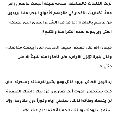
​نزلت الكلمات كالصاعقة؛ صدمة عنيفة ألجمت عاصم وزاهر
معاً. تضاربت الأفكار في عقولهم كأمواج البحر: ماذا يريدون
من عاصم بالذات؟! وما هو هذا الشيء السري الذي يمتلكه
الفتى ويريدونه بهذه الشراسة والتتبع؟!
​قبض زاهر على مقبض سيفه الحديدي حتى ابيضت مفاصله،
وقال بنبرة تزلزل الأرض: «لن تأخذوا منه شيئاً إلا على
جثتي!»
​رد الرجل الخائن ببرود قاتل وهو يشير لفرسانه وسحرته: «إن
كنت ستتحمل الموت أنت كفارس، فزوجتك وابنتك الصغيرة
لن يتحملا وطأته! لذلك، سلمني إياه وفوراً دون مقاومة، وإلا
ستموت زوجتك وابنتك الجميلة هذه أمام عينيك!»