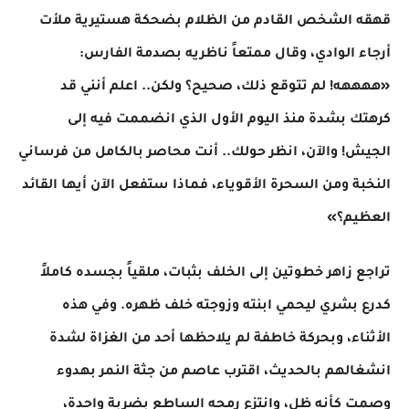
​قهقه الشخص القادم من الظلام بضحكة هستيرية ملأت
أرجاء الوادي، وقال ممتعاً ناظريه بصدمة الفارس:
«ههههه! لم تتوقع ذلك، صحيح؟ ولكن.. اعلم أنني قد
كرهتك بشدة منذ اليوم الأول الذي انضممت فيه إلى
الجيش! والآن، انظر حولك.. أنت محاصر بالكامل من فرساني
النخبة ومن السحرة الأقوياء، فماذا ستفعل الآن أيها القائد
العظيم؟»
​تراجع زاهر خطوتين إلى الخلف بثبات، ملقياً بجسده كاملاً
كدرع بشري ليحمي ابنته وزوجته خلف ظهره. وفي هذه
الأثناء، وبحركة خاطفة لم يلاحظها أحد من الغزاة لشدة
انشغالهم بالحديث، اقترب عاصم من جثة النمر بهدوء
وصمت كأنه ظل، وانتزع رمحه الساطع بضربة واحدة،