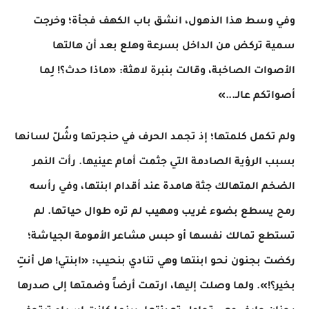
​وفي وسط هذا الذهول، انشق باب الكهف فجأة؛ وخرجت
سمية تركض من الداخل بسرعة وهلع بعد أن هالتها
الأصوات الصاخبة، وقالت بنبرة لاهثة: «ماذا حدث؟! لِما
أصواتكم عالـ...»
​ولم تكمل كلمتها؛ إذ تجمد الحرف في حنجرتها وشُلّ لسانها
بسبب الرؤية الصادمة التي جثمت أمام عينيها. رأت النمر
الضخم المتهالك جثة هامدة عند أقدام ابنتها، وفي رأسه
رمح يسطع بضوء غريب ومهيب لم تره طوال حياتها. لم
تستطع تمالك نفسها أو حبس مشاعر الأمومة الجياشة؛
ركضت بجنون نحو ابنتها وهي تنادي بنحيب: «ابنتي! هل أنتِ
بخير؟!». ولما وصلت إليها، ارتمت أرضاً وضمتها إلى صدرها