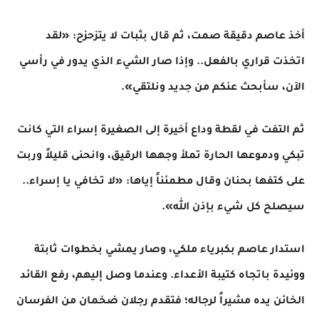
​أخذ عاصم دقيقة صمت، ثم قال بثبات لا يتزحزح: «لقد
اتخذت قراري بالفعل.. وإذا صار الشيء الذي يدور في رأسي
الآن، سأبحث عنكم من جديد ونلتقي».
​ثم التفت في لقطة وداع أخيرة إلى الصغيرة إسراء التي كانت
تبكي ودموعها الحارة تملأ وجهها الرقيق، وانحنى قليلاً وربت
على كتفها بحنان وقال مطمئناً إياها: «لا تخافي يا إسراء..
سيصلح كل شيء بإذن الله».
​استدار عاصم بكبرياء ملكي، وصار يمشي بخطوات ثابتة
ووئيدة باتجاه كتيبة الأعداء. وعندما وصل إليهم، رفع القائد
الخائن يده مشيراً لرجاله؛ فتقدم رجلان ضخمان من الفرسان