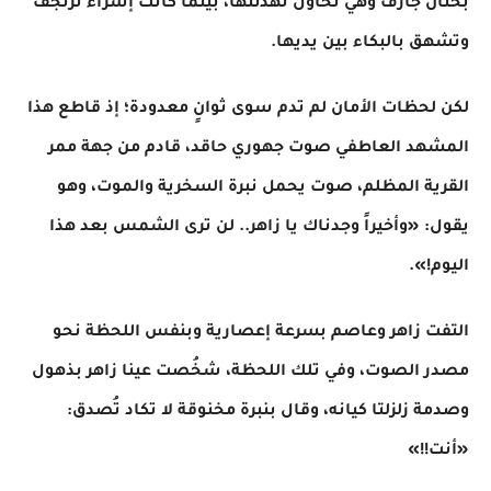
بحنان جارف وهي تحاول تهدئتها، بينما كانت إسراء ترتجف
وتشهق بالبكاء بين يديها.
​لكن لحظات الأمان لم تدم سوى ثوانٍ معدودة؛ إذ قاطع هذا
المشهد العاطفي صوت جهوري حاقد، قادم من جهة ممر
القرية المظلم، صوت يحمل نبرة السخرية والموت، وهو
يقول: «وأخيراً وجدناك يا زاهر.. لن ترى الشمس بعد هذا
اليوم!».
​التفت زاهر وعاصم بسرعة إعصارية وبنفس اللحظة نحو
مصدر الصوت، وفي تلك اللحظة، شخُصت عينا زاهر بذهول
وصدمة زلزلتا كيانه، وقال بنبرة مخنوقة لا تكاد تُصدق:
«أنت!!»