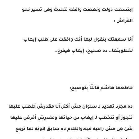
إبتسمت دولت ونهضت واقفه تتحدث وهى تسير نحو
الفراش :
أنا سمعتك بتقول ليها أنك وافقت على طلب إيهاب
لخطوبتها… ده صحيح، إيهاب هيفرح…
قاطعها هاشم قائلًا بتوضيح:
ده مجرد تهديد لـ سلوان مش أكتر،أنا مقدرش أغصب عليها
تتجوز أو تتخطب لـ إيهاب دى حياتها ومقدرش أفرض عليها
شئ هى مش راغبه فيه،والكلام ده سابق لآونه لما ترجع