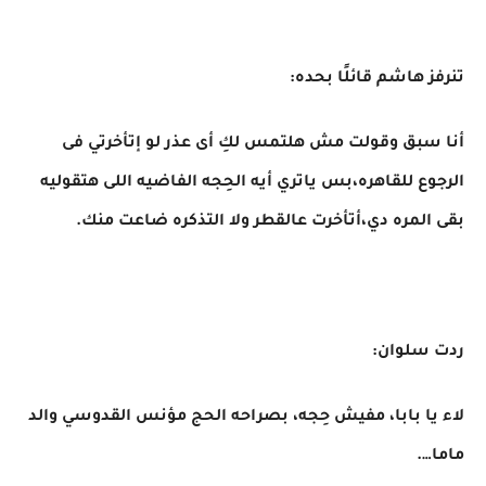
تنرفز هاشم قائلًا بحده:
أنا سبق وقولت مش هلتمس لكِ أى عذر لو إتأخرتي فى
الرجوع للقاهره،بس ياتري أيه الحِجه الفاضيه اللى هتقوليه
بقى المره دي،أتأخرت عالقطر ولا التذكره ضاعت منك.
ردت سلوان:
لاء يا بابا، مفيش حِجه، بصراحه الحج مؤنس القدوسي والد
ماما….