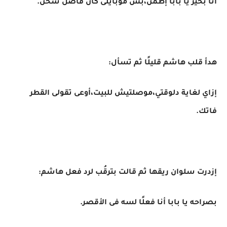
أنا بخير يا بابا إطمن،بس موبايلى كان فاصل شحن.
هدأ قلب هاشم قليلًا ثم تسأل:
إزاي لغاية دلوقتي،موصلتيش للبيت،أوعى تقولى القطر
فاتك.
إزدرت سلوان ريقها ثم قالت بترقُب لرد فعل هاشم:
بصراحه يا بابا أنا فعلًا لسه فى الأقصر.