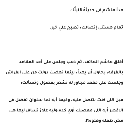
هدأ هاشم فى حديثهُ قليلًا:.
تمام هستنى إتصالك، تصبح علي خير.
أغلق هاشم الهاتف، ثم ذهب وجلس على أحد المقاعد
بالغرفه، يحاول أن يهدأ، بينما نهضت دولت من على الفراش
وجلست على مقعد مجاور له تشعر بفضول وتسألت:
مين اللى كنت بتتصل عليه، وفيها أيه لما سلوان تفضل فى
الاقصر أيه اللى معصبك أوي كده،وليه عاوز تسافر ليها،هى
مش طفله وهتوه؟!.