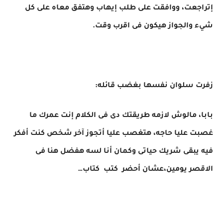
إتراجعت، ووافقت على طلب إيهاب وهتفق معاه على كل
شيء والجواز هيكون فى اقرب وقت.
زفرت سلوان نفسها بغضب قائله:
بابا، مالوش لازمه طريقتك دى فى الكلام إنت عمرك ما
غصبت عليا حاجه، هتغصب عليا أتجوز آخر شخص كنت أفكر
فيه يبقى شريك حياتى وكمان أنا لسه هفضل هنا فى
الاقصر يومين،عشان أحضر كتب كتاب…