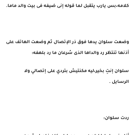
كلامه،بس يارب يتقبل لما قوله إنى ضيفه فى بيت والد ماما.
وضعت سلوان يدها فوق ذر الإتصال ثم وضعت الهاتف على
أذنها تنتظر رد والداها الذى سُرعان ما رد بلهفه:
سلوان إنتِ بخير،ليه مكنتيش بتردي على إتصالي ولا
الرسايل .
ردت سلوان: