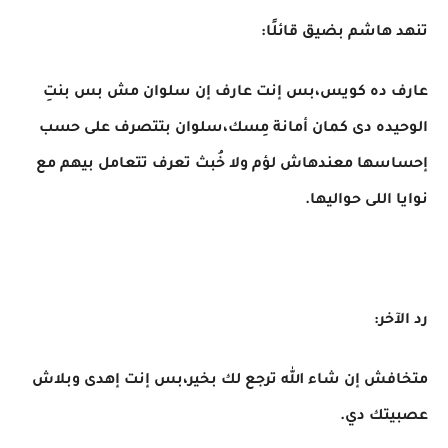
تنهد هاشم بضيق قائلًا:
عارف ده كويس،بس إنت عارف إن سلوان مش بس بنتِ
الوحيده دى كمان أمانة مِسك،سلوان بتتصرف على حسب
إحساسها معندهاش لؤم ولا خُبث تعرف تتعامل بيهم مع
نوايا اللى حواليها.
رد الآخر:
متخافش إن شاء الله ترجع لك بخير،بس إنت إهدى وبلاش
عصبيتك دي.