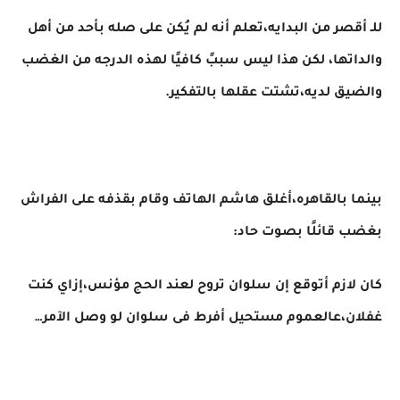
للـ أقصر من البدايه،تعلم أنه لم يُكن على صله بأحد من أهل
والداتها، لكن هذا ليس سببً كافيًا لهذه الدرجه من الغضب
والضيق لديه،تشتت عقلها بالتفكير.
بينما بالقاهره،أغلق هاشم الهاتف وقام بقذفه على الفراش
بغضب قائلًا بصوت حاد:
كان لازم أتوقع إن سلوان تروح لعند الحج مؤنس،إزاي كنت
غفلان،عالعموم مستحيل أفرط فى سلوان لو وصل الآمر…