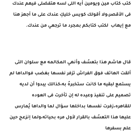
كتب كتاب مين ويومين أيه اللى لسه هتفضلى فيهم عندك
فى الأقصر،ولا أقولك كويس خليكِ عندك على ما أجهز هنا
مع إيهاب لكتب كتابكم بمجرد ما ترجعي من عندك.
قال هاشم هذا بتعسُف وأنهي المكالمه مع سلوان التى
ألقت الهاتف فوق الفراش تزفر نفسها بغضب فوالداها لم
يستمع لبقيه ما كانت ستخبرهُ به،كذالك يبدوا أن لديه
تصميم على تنفيذ وعيده له إن تأخرت فى العوده
للقاهره،زفرت نفسها بداخلها سؤال لما والداها يُمارس
عليها هذا التعسُف بالقرار لأول مره بحياته،ولما إنزعج حين
علم بسفرها