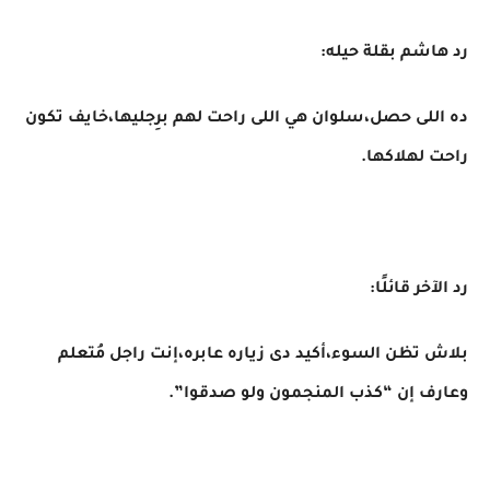
رد هاشم بقلة حيله:
ده اللى حصل،سلوان هي اللى راحت لهم برِجليها،خايف تكون
راحت لهلاكها.
رد الآخر قائلًا:
بلاش تظن السوء،أكيد دى زياره عابره،إنت راجل مُتعلم
وعارف إن “كذب المنجمون ولو صدقوا”.