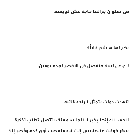
هى سلوان جرالها حاجه مش كويسه.
نظر لها هاشم قائلًا:
لاء،هى لسه هتفضل فى الاقصر لمدة يومين.
تنهدت دولت بتمثل الراحه قائله:
الحمد لله إنها بخير،انا لما سمعتك بتتصل تطلب تذكرة
سفر خوفت عليها،بس إنت ليه متعصب أوى كده،ومُصر إنك