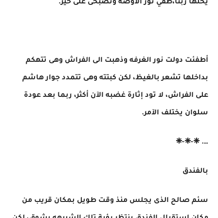
يحلها ربنا،طفي نور الأوضه وتصبحى على خير.
أطفئت دولت نور الغرفه وذهبت الى الفراش وهى تتهكم
بداخلها تشعر بالغيظ، لكن كبتته وهى تتمدد جوار هاشم
على الفراش، لا تود إثارة غضبه الآن أكثر، ربما بعد عودة
سلوان يختلف الآمر.
…. ❈-❈-❈
بالفندق
سئم صالح الذى يجلس منذ وقت طويل بمكان قريب من