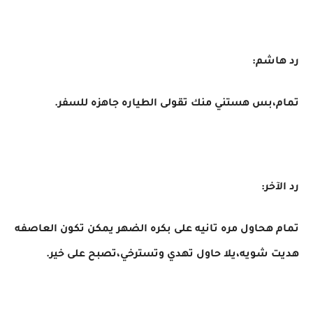
رد هاشم:
تمام،بس هستني منك تقولى الطياره جاهزه للسفر.
رد الآخر:
تمام هحاول مره تانيه على بكره الضهر يمكن تكون العاصفه
هديت شويه،يلا حاول تهدي وتسترخي،تصبح على خير.