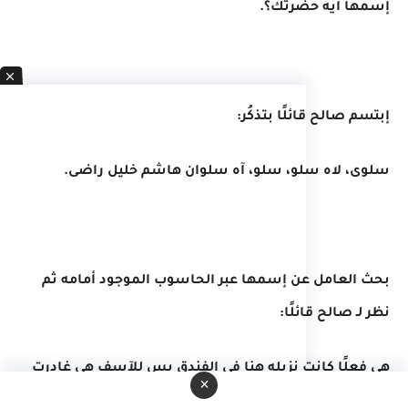
إسمها أيه حضرتك؟.
إبتسم صالح قائلًا بتذكُر:
سلوى، لاه سلو، سلو، آه سلوان هاشم خليل راضى.
بحث العامل عن إسمها عبر الحاسوب الموجود أمامه ثم
نظر لـ صالح قائلًا:
هى فعلًا كانت نزيله هنا فى الفندق بس للآسف هى غادرت
×
الفندق النهارده قبل الفجر مباشرةً.