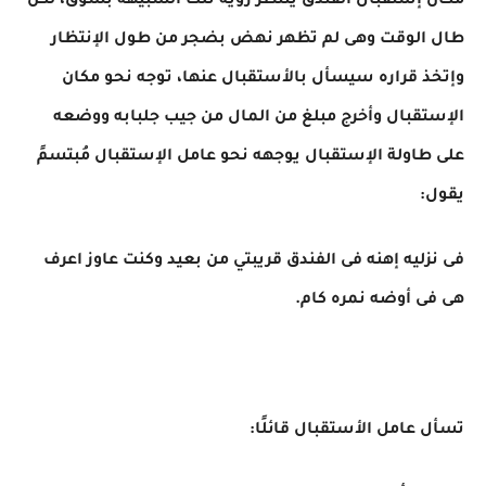
مكان إستقبال الفندق ينتظر رؤية تلك الشبيهه بشوق، لكن
طال الوقت وهى لم تظهر نهض بضجر من طول الإنتظار
وإتخذ قراره سيسأل بالأستقبال عنها، توجه نحو مكان
الإستقبال وأخرج مبلغ من المال من جيب جلبابه ووضعه
على طاولة الإستقبال يوجهه نحو عامل الإستقبال مُبتسمً
يقول:
فى نزليه إهنه فى الفندق قريبتي من بعيد وكنت عاوز اعرف
هى فى أوضه نمره كام.
تسأل عامل الأستقبال قائلًا: