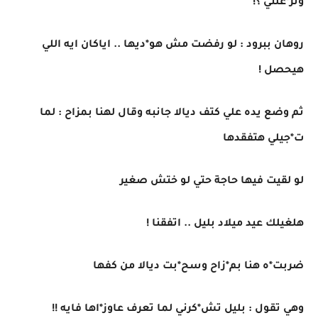
وتز*علني ؟!
روهان ببرود : لو رفضت مش هو*ديها .. اياكان ايه اللي
هيحصل !
ثم وضع يده علي كتف ديالا جانبه وقال لهنا بمزاح : لما
ت*جيلي هتفقدها
لو لقيت فيها حاجة حتي لو ختش صغير
هلغيلك عيد ميلاد بليل .. اتفقنا !
ضربت*ه هنا بم*زاح وسح*بت ديالا من كفها
وهي تقول : بليل تش*كرني لما تعرف عاوز*اها فايه !!