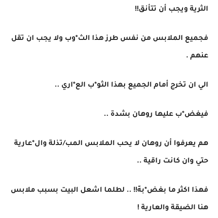
الثرية ويجب أن تتأنق!!
فجميع الملابس من نفس طرز هذا الث*وب ولا يجب ان تقل
عنهم .
الي ان تخرج أمام الجميع بهذا الثو*ب الع*اري ..
فيغض*ب عليها روهان بشدة ..
هم يعرفوا أن روهان لا يحب الملابس المب/تذلة وال*عارية
حتي وان كانت راقية ..
فهذا اكثر ما بغض*بهّ!! .. لطلما اشعل البيت بسبب ملابس
هنا الضيقة والعارية !