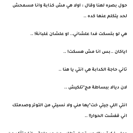
حول بصره لهنا وقال : اولا هي مش كذابة وانا مسمحش
لحد يتكلم عنها كده ..
هي لو بتسكت فدا علشاني.. او علشان غلبانة! ..
اياكان ..بس انا مش هسكت! ..
تاني حاجة الكدابة هي انتي يا هنا ..
لان ديالا ببساطة مج*تلكيش ..
انتي اللي جيتي خت*يها مني ولا نسيتي من التوتر وصدمتك
اني قفشت الحوار!! ..