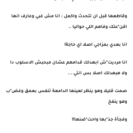
وقاطعها قبل ان تتحدث واكمل : انا مش غبي وعارف انها
اقن*عتك وفاهم اللي حواليا ..
انا بعدي بمزاجي اصلا اي حاجة!
انا مرديت*ش ابهدلك قدامهم عشان مبحبش الاسلوب دا
ولا هبهدلك اصلا بس انتي ...
صمت قليلا وهو ينظر لعينها الدامعة تنفس بعمق وغض*ب
وهو ينفخ
وفجأة جذ*بها واحت*ضنها!!