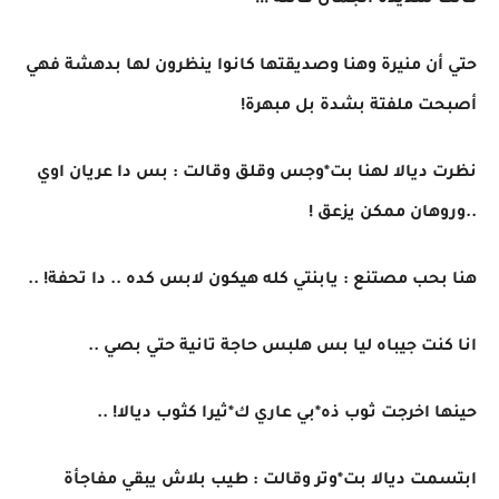
كانت شديدة الجمال فاتنة !!!
حتي أن منيرة وهنا وصديقتها كانوا ينظرون لها بدهشة فهي
أصبحت ملفتة بشدة بل مبهرة!
نظرت ديالا لهنا بت*وجس وقلق وقالت : بس دا عريان اوي
..وروهان ممكن يزعق !
هنا بحب مصتنع : يابنتي كله هيكون لابس كده .. دا تحفة! ..
انا كنت جيباه ليا بس هلبس حاجة تانية حتي بصي ..
حينها اخرجت ثوب ذه*بي عاري ك*ثيرا كثوب ديالا! ..
ابتسمت ديالا بت*وتر وقالت : طيب بلاش يبقي مفاجأة