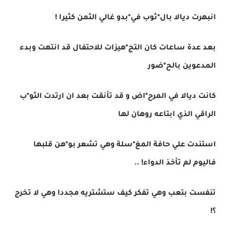
انبهرت ديالا بال*ثوب في*بدو غالي الثمن كثيرا !
بعد عدة ساعات كان التج*هيزات للاحتفال قد انتهت وبدء
المدعوين بالح*ضور
كانت ديالا في المرح*اض و قد تأنقت بعد ان ارتدت الثو*ب
الراقي الذي ابتاعه روهان لها
استندت علي حافة المغ*سلة وهي تشعر بو*هن قلبها
فاليوم لم تأخذ الدواء! ..
تنفست بتعب وهي تفكر كيف ستشتريه مجددا وهي لا تخرج
؟!