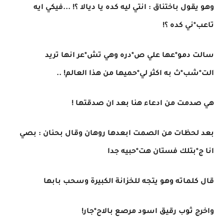
وهو يقول باختناق : انتي ليه كده يا ديالا ؟! ...فيكي ايه
تاعب*ني كده ؟!
سالت دمو*عها علي ص*دره وهي تش*عر انها تريد
الت*شب*ث به اكثر لي*حميها من هذا العالم! ..
هي صدمت من ادعاء هنا بعد ان صدقتها !
بعد لحظات من الصمت ابعدها روهان وقال بحنان : بصي
انا ج*بتلك فستان هت*حبيه جدا
قال كلماته وهو يتجه للخزانة الكبيرة وسحب بابها
واخرج ثوب رقيق اسود مرصع بالاح*جار!