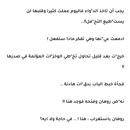
يجب أن تاخذ الد*واء فاليوم عملت كثيرا وقلبها لن
يست*طيع التح*مل!!..
ادمعت عي*نها وهي تفكر ماذا ستفعل !
خرج*ت بعد قليل تحاول تخ*طي الوخز*ات المؤلمة في صدرها
!!
فجأة خبط الباب بدق*ات هادئة ..
نه*ض روهان وفتحه فوجد هنا !!
روهان باستغراب : هنا ! .. في حاجة ولا ايه؟