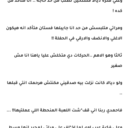
وعلي فكرة ديالا مستحيل تطلب من حد حاجة .. انا متأكد من
كده !
ومراتي متلبسش من حد انا جايبلها فستان متأكد انه هيكون
الاغلي والانضف والارقي في الحفلة !!
ثالثا وهو الاهم ..الحركات دي متخلش عليا ياهنا انا مش
صغير
ولو ديالا كانت نزلت بيه صدقيني مكنتش هرحمك انتي قبلها
..
فاحمدي ربنا اني قف*شت اللعبة المنحطة اللي عملتيها!! ...