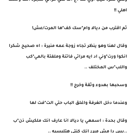
وعلي فكرة عيب اوي لما اخ*اف علي مراتي لمجرد انها وسط
اهلي !!
ثم اقترب من ديالا وام*سك كف*ها المرت/عش!
وقال لهنا وهو ينظر تجاه زوجة عمه منيرة : اه صحيح شكرا
انكوا ورت*وني اد ايه مراتي فاتنة وملفتة بالمي*كب
واللب*س المختلف ..
وسحبها بهدوء وثقة وخرج !!
وعندما دخل الغرفة واغلق الباب حتي الت*فت لها
وقال بحدة : اسمعي يا ديالا انا عارف انك ملكيش ذن*ب
..بس دا مش مبرر انك كنتي هتلبسيه ..