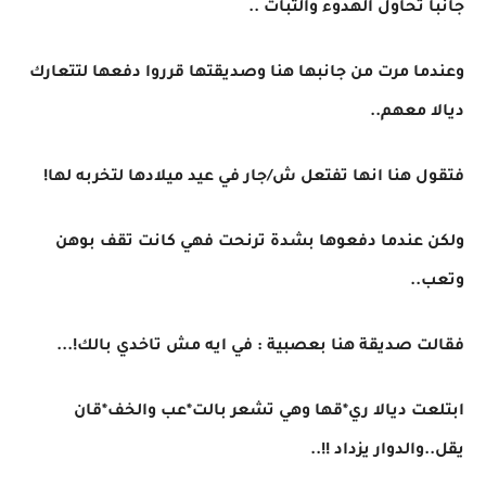
جانبا تحاول الهدوء والثبات ..
وعندما مرت من جانبها هنا وصديقتها قرروا دفعها لتتعارك
ديالا معهم..
فتقول هنا انها تفتعل ش/جار في عيد ميلادها لتخربه لها!
ولكن عندما دفعوها بشدة ترنحت فهي كانت تقف بوهن
وتعب..
فقالت صديقة هنا بعصبية : في ايه مش تاخدي بالك!...
ابتلعت ديالا ري*قها وهي تشعر بالت*عب والخف*قان
يقل..والدوار يزداد !!..