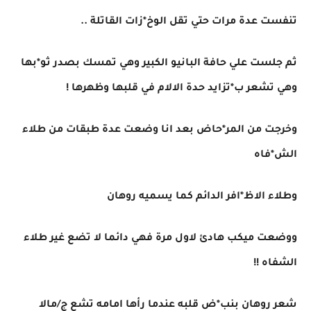
تنفست عدة مرات حتي تقل الوخ*زات القاتلة ..
ثم جلست علي حافة البانيو الكبير وهي تمسك بصدر ثو*بها
وهي تشعر ب*تزايد حدة الالام في قلبها وظهرها !
وخرجت من المر*حاض بعد انا وضعت عدة طبقات من طلاء
الش*فاه
وطلاء الاظ*افر الدائم كما يسميه روهان
ووضعت ميكب هادئ لاول مرة فهي دائما لا تضع غير طلاء
الشفاه !!
شعر روهان بنب*ض قلبه عندما رأها امامه تشع ج/مالا