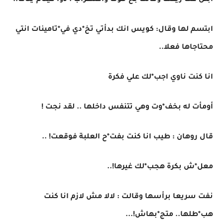
ابتل*عت ريقها وقالت بخ*فوت واضطراب : دوا فيتام*ينات..
ابتسم لها وقال: كويس انك بدأتي تخ*دي في*تامينات انتي
محتاجاها فعلا..
انا كنت ناوي اجب*لك علي فكرة
أومأت له بخف*وت وهي تتنفس داخلها .. لقد نجت !
قال روهان : طيب انا كنت بفت*ح العلبة فوقعت! ..
معل*ش بكرة هجب*لك غيرها!..
نفت سريعا برأسها وقالت : لالا مش لازم انا كنت
هب*طلها.. متج*بهاش!...