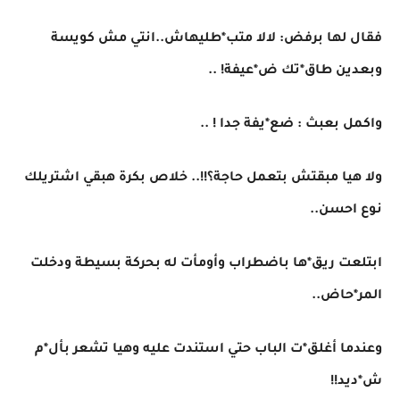
فقال لها برفض: لالا متب*طليهاش..انتي مش كويسة
وبعدين طاق*تك ض*عيفة! ..
واكمل بعبث : ضع*يفة جدا ! ..
ولا هيا مبقتش بتعمل حاجة؟!!.. خلاص بكرة هبقي اشتريلك
نوع احسن..
ابتلعت ريق*ها باضطراب وأومأت له بحركة بسيطة ودخلت
المر*حاض..
وعندما أغلق*ت الباب حتي استندت عليه وهيا تشعر بأل*م
ش*ديد!!