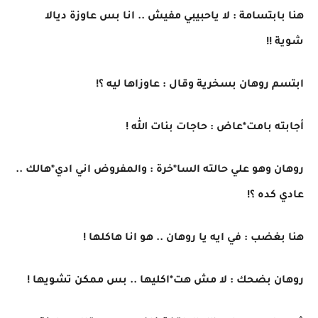
هنا بابتسامة : لا ياحبيبي مفيش .. انا بس عاوزة ديالا
شوية !!
ابتسم روهان بسخرية وقال : عاوزاها ليه ؟!
أجابته بامت*عاض : حاجات بنات الله !
روهان وهو علي حالته السا*خرة : والمفروض اني ادي*هالك ..
عادي كده ؟!
هنا بغضب : في ايه يا روهان .. هو انا هاكلها !
روهان بضحك : لا مش هت*اكليها .. بس ممكن تشويها !