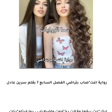
رواية اغت*صاب بتراضي الفصل السابع 7 بقلم سرين عادل