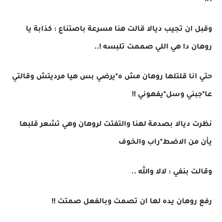
؟!!
وقبل ان تجيب ديالا قالت هنا مسرعة باصتناع : كذابة يا
روهان دا هي اللي صممت تلبسه !..
حتي انا قلتلها روهان مش ه*يرضي بس هيا مرديتش وقالتي
عا*جبني وسل*يفهوني !!
نظرت ديالا بصدمة لهنا والتفتت لروهان وهي تشعر قلبها
يأن من الاضط*راب والخوف
وقالت بنفي : لالا والله ..
رفع روهان يده لها ان تصمت وبالفعل صمتت !!