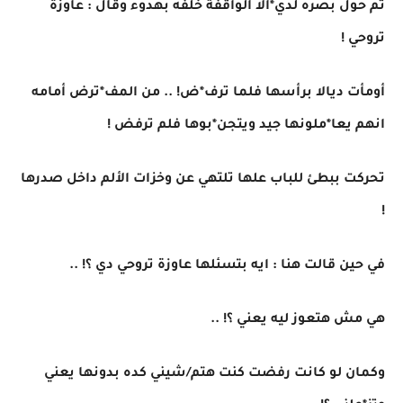
ثم حول بصره لدي*الا الواقفة خلفه بهدوء وقال : عاوزة
تروحي !
أومأت ديالا برأسها فلما ترف*ض! .. من المف*ترض أمامه
انهم يعا*ملونها جيد ويتجن*بوها فلم ترفض !
تحركت ببطئ للباب علها تلتهي عن وخزات الألم داخل صدرها
!
في حين قالت هنا : ايه بتسئلها عاوزة تروحي دي ؟! ..
هي مش هتعوز ليه يعني ؟! ..
وكمان لو كانت رفضت كنت هتم/شيني كده بدونها يعني