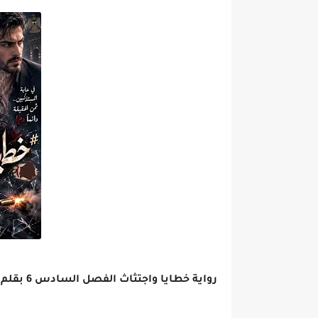
رواية خطايا واجتثاث الفصل السادس 6 بقلم نور علي البصري