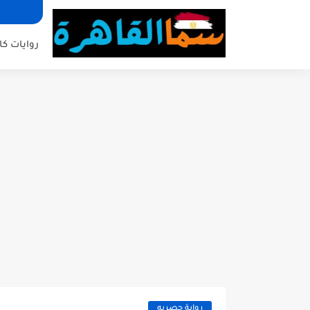
روايات كا
رواية حصريه