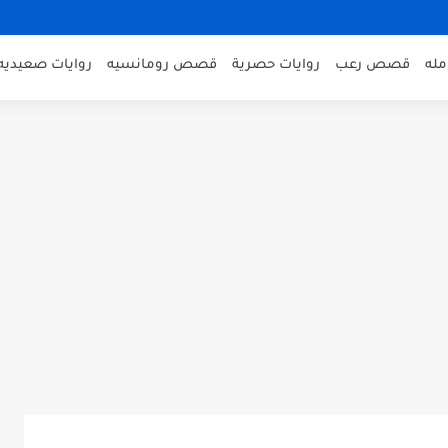
مله
قصص رعب
روايات حصرية
قصص رومانسيه
روايات صعيديه