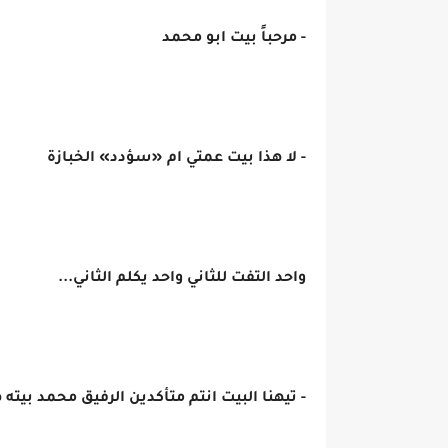
- مرحباً بيت ابو محمد
- لا هذا بيت عمتي ام «سؤدد» الخبازة
واحد التفت للثاني واحد يكلم الثاني...
- تيهنا البيت انتم متأكدين الرفيق محمد بيته 