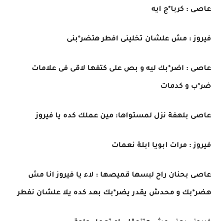
عاصى : كربا*ج ايه
فيروز : مش علشان تخلينى افطر هتضر*بنى
عاصى : اضر*بك ليه و بص على كتفها لاقى فى علامات
ضر*ب و كدمات
عاصى بلهفة نزل لمستواها: مين عملك كده يا فيروز
فيروز : مرات ابويا ابلة نعمات
عاصى بحنان راح لبسها قميصها : لاء يا فيروز انا مش
هضر*بك و محدش يقدر يضر*بك بعد كده يلا علشان نفطر