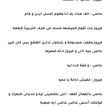
فيروز : خلاص انا شبعت
عاصى : الف هناء يلا انا هقوم اغسل ايدى و قام
فيروز جت تقوم قميصها مسك فى طرف التربيزة قطعه
فيروز وقفت مصدومة و بتحاول تدارى القطع بس كان كبير
عاصى جيه تانى و فيروز ادته ضهرها
عاصى : و قفة كده ليه
فيروز : مفيش حاجة يا عمو
عاصى بانفعال لفها : انتى بتكلمينى ليه و مديانى ضهرك و
قولتلك أسمى عاصى عاصى ايه صعبة