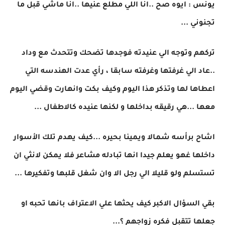
يونس : ايوه صح ..انا اللي مطلع عنيها ..انا ماشي قبل ما
تجنوني ...
تركهم وتوجه الي عنيدته فوجدها تضحك وتتحدث مع وداد
..عاد الي غرفتها وغرفته سابقا ، رأي عدت الهندسه التي
اعطاها لها وتذكر هذا اليوم وكيف بكت وانهارت وقضي اليوم
معها ...هي رقيقه بداخلها و لكنها عنيده كالاطفال ...
اشاح برأسه شمالا ويمينا بحيره ...كيف يهدم تلك الأسوار
داخلها غهو يعلم جيدا انها تبادله مشاعر فلا يمكن لانثي ان
تستسلم ولو قليلا الي رجل الا وان شغل قلبها وتفكيرها ...
بقي السؤال الاكبر كيف يحثها علي الاعتراف بانها تحبه او
جعلها تتقبل فكره زواجهم ؟...