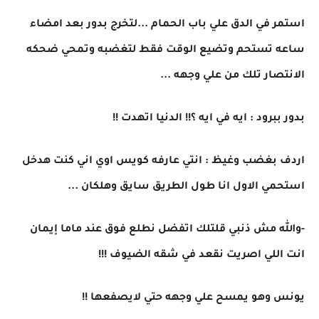
استمر في الدق علي باب الحمام ...لتخرج بدور بعد امضاء
ساعه تستحم وتضيع الوقت فقط لتغضبه وتمحي ضحكه
الانتصار تلك من علي وجهه ...
بدور ببرود : ايه في ايه ؟!! الدنيا اتهدت !!
اردف بغضب وغيظ : انتي عارفه كويس اوي اني كنت هدخل
استحمي الاول انا طول الطريق سايق وهلكان ...
-والله مش ذنبي قلتلك اتفضل نطلع فوق عند ماما إيمان
انت اللي اصريت نقعد في شقه الضيوف !!!
يونس وهو يمسح علي وجهه حتي لايصفعها !!