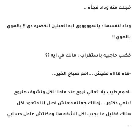
خجلت منه وداد فجأه ..
وداد لنفسها : يالهوووووي ايه العينين الخضره دي !! يالهوي
يالهوي !!
قضب حاجبيه باستغراب : مالك في ايه ؟؟
-هاه لااااه مفيش ...احم صباح الخير...
-اممم طيب يلا تعالي نروح عند ماما ناكل ونشوف هنروح
لانهي دكتور ...زمانك جعانه معلش اصل انا متعود اكل
هناك فقليل ما بجيب اكل الشقه هنا ومكنتش عامل حسابي
...