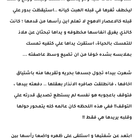
ليخطف ثغرها في قبله الهبت كيانه ..استيقظت بدور علي
قبله كالاعصار الاهوج لا تعلم اين رأسها من قدمها ؛ كانت
كالذي يغرق انفاسها مخطوفه و يداها تبحثان عن ملاذ
للتمسك بالحياة، استقرت يداها علي كتفيه تمسك
بملابسه بشده خوفا من ان تضيع وسط عاصفته ...
شعرت بيداه تجول جسدها بحريه وتقربها منه باشتياق
اخافها ، فانطلقت صافره الانذار بعقلها .. دفعته بيدها ،
فتوقف باعجوبه هو نفسه لم يستطع تصديق قدرته علي
التوقف!! ففي هذه اللحظه كان عالمه كله يتمحور حولها
وقلبه يريدها هي فقط !!
ابتعد عن شفتيها و استلقي علي ظهره واضعا رأسها بين