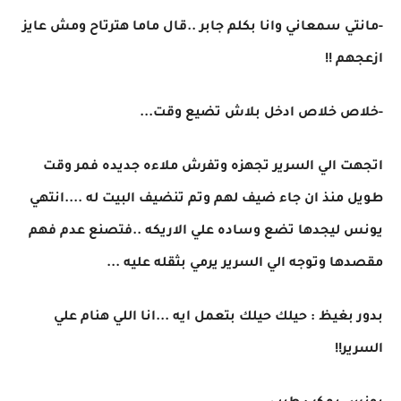
-مانتي سمعاني وانا بكلم جابر ..قال ماما هترتاح ومش عايز
ازعجهم !!
-خلاص خلاص ادخل بلاش تضيع وقت...
اتجهت الي السرير تجهزه وتفرش ملاءه جديده فمر وقت
طويل منذ ان جاء ضيف لهم وتم تنضيف البيت له ....انتهي
يونس ليجدها تضع وساده علي الاريكه ..فتصنع عدم فهم
مقصدها وتوجه الي السرير يرمي بثقله عليه ...
بدور بغيظ : حيلك حيلك بتعمل ايه ...انا اللي هنام علي
السرير!!