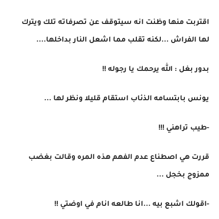
اقتربت منها وظنت انه سيتوقف عن تصرفاته تلك ويترك
لها الفراش ...لكنه تقلب مما اشعل النار بداخلها....
بدور بغل : الله يرحمك يا رجوله !!
يونس بابتسامه الذئاب استقام قليلا ونظر لها ...
-طيب تراهني !!!
قررت هي اصطناع عدم الفهم هذه المره وقالت بغضب
ممزوج بخجل ...
-اقولك اشبع بيه ...انا طالعه انام في اوضتي !!