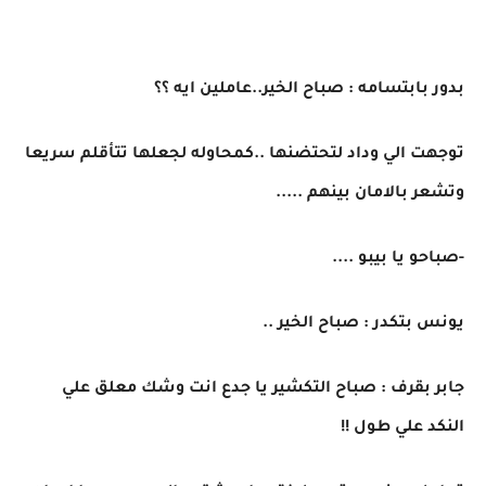
بدور بابتسامه : صباح الخير..عاملين ايه ؟؟
توجهت الي وداد لتحتضنها ..كمحاوله لجعلها تتأقلم سريعا
وتشعر بالامان بينهم .....
-صباحو يا بيبو ....
يونس بتكدر : صباح الخير ..
جابر بقرف : صباح التكشير يا جدع انت وشك معلق علي
النكد علي طول !!