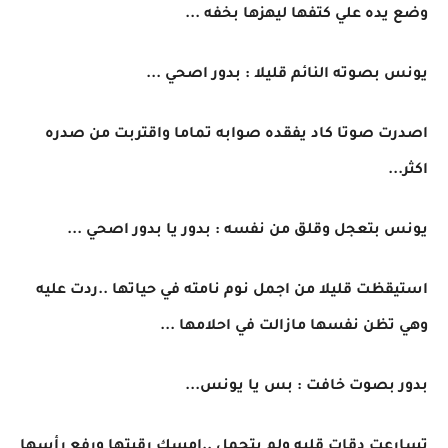
وضع يده علي كتفها ليهزها بخفه ...
يونس بصوته النائم قليلا : بدور اصحي ...
اصدرت صوتا كاد يفقده صوابه تماما واقتربت من صدره
اكثر...
يونس بتعجل وقلق من نفسه : بدور يا بدور اصحي ...
استيقظت قليلا من اجمل نوم نامته في حياتها ..ردت عليه
وهي تظن نفسها مازالت في احلامها ...
بدور بصوت خافت : بس يا يونس...
تسارعت دقات قلبه ولم يتحمل ..امسك رقبتها ورفع رأسها