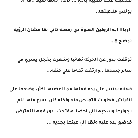
بقدميها علها تصيبه باذي ...انزلق ردائها قليلا ..فاراد
يونس ملاعبتها...
-اوبااا ايه الرجلين الحلوة دي رفصه تاني بقا عشان الرؤيه
توضح !!...
توقفت بدور عن الحركه نهائيا وشعرت بخجل يسري في
سائر جسدها ..وارتخت تماما علي كتفه...
قهقه يونس علي رده فعلها مما اغضبها اكثر، وضعها علي
الفراش فحاولت التملص منه ولكنه كان اسرع منها نام
بجوارها وسحبها الي احضانه،فتحت بدور فمها لتعترض
فوضع يده عليه ونظر الي عينها بجديه ...