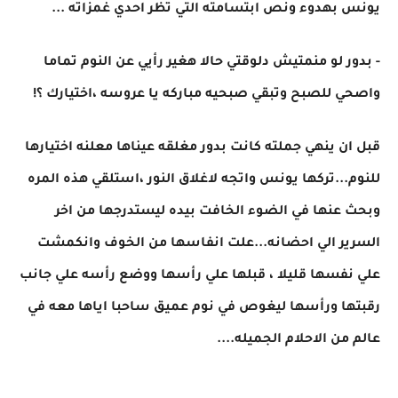
يونس بهدوء ونص ابتسامته التي تظر احدي غمزاته ...
- بدور لو منمتيش دلوقتي حالا هغير رأيي عن النوم تماما
واصحي للصبح وتبقي صبحيه مباركه يا عروسه ،اختيارك ؟!
قبل ان ينهي جملته كانت بدور مغلقه عيناها معلنه اختيارها
للنوم...تركها يونس واتجه لاغلاق النور ،استلقي هذه المره
وبحث عنها في الضوء الخافت بيده ليستدرجها من اخر
السرير الي احضانه...علت انفاسها من الخوف وانكمشت
علي نفسها قليلا ، قبلها علي رأسها ووضع رأسه علي جانب
رقبتها ورأسها ليغوص في نوم عميق ساحبا اياها معه في
عالم من الاحلام الجميله....