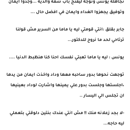
تجاهله يونس وتوجه ليفتح باب شقه والديه ...وجدوا ايمان
وتوفيق يجهزوا الغداء وايمان في افضل حال ...
جابر بقلق :انتي قومتي ليه يا ماما من السرير مش قولنا
ترتاحي لحد ما نروح للدكتور...
يونس : ليه يا ماما تعبتي نفسك احنا كنا هنظبط الدنيا ....
توجهت نحوها بدور ساحبه معها وداد واخذت ايمان من يدها
،اجلستها وجلست بدور علي يمينها واشارت لوداد بعينيها
ان تجلس الي اليسار ..
-لا بجد زعلانه منك !! مش انتي عندك بنتين دلوقتي بتعملي
ليه حاجه...