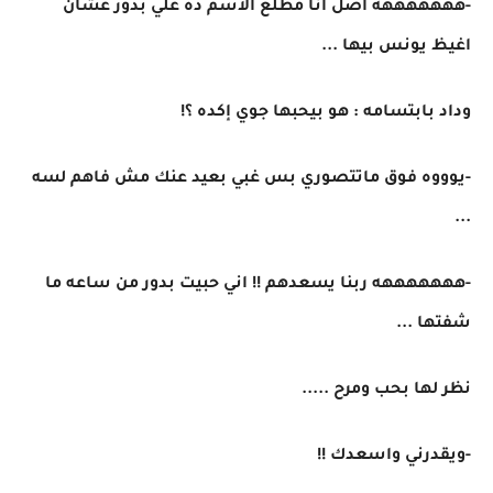
-هههههههه اصل انا مطلع الاسم ده علي بدور عشان
اغيظ يونس بيها ...
وداد بابتسامه : هو بيحبها جوي إكده ؟!
-يوووه فوق ماتتصوري بس غبي بعيد عنك مش فاهم لسه
...
-هههههههه ربنا يسعدهم !! اني حبيت بدور من ساعه ما
شفتها ...
نظر لها بحب ومرح .....
-ويقدرني واسعدك !!