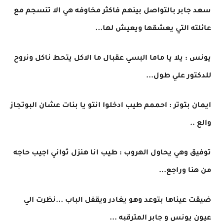
سعد جابر بالتواصل بينهم فاكثر مخاوفه هي الا تنسجم مع
عائلته التي يعشقها ويعيش لها...
يونس : يلا يا ماما البسي عقبال ما الاكل يتحط ناكل ونروح
للدكتور علي طول...
ايمان بتوتر : احممم طيب ادخلوا انتو يا بنات عشان البوتجاز
والع ..
توفيق وهي يحاول الهروب : طيب انا هنزل ثواني اجيب حاجه
من هنا وراجع...
ضيقت عيناها بتوعد وهو يغادر ويقفل الباب ...نظرت الي
عيون يونس و جابر المترقبه ...